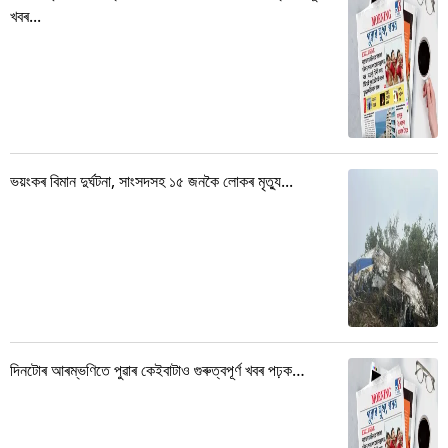
খবৰ...
ভয়ংকৰ বিমান দুৰ্ঘটনা, সাংসদসহ ১৫ জনকৈ লোকৰ মৃত্যু...
দিনটোৰ আৰম্ভণিতে পুৱাৰ কেইবাটাও গুৰুত্বপূৰ্ণ খবৰ পঢ়ক…