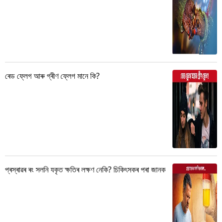
ৰেড ফ্লেগ আৰু গ্ৰীণ ফ্লেগ মানে কি?
প্ৰস্ৰাৱৰ ৰং সলনি যকৃত ক্ষতিৰ লক্ষণ নেকি? চিকিৎসকৰ পৰা জানক