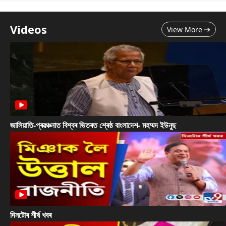
Videos
View More
জালিয়াতি-প্ৰৱঞ্চনাত বিশ্বৰ ভিতৰত শ্ৰেষ্ঠ বাংলাদেশ- মহম্মদ ইউনুছ
দিনটোৰ শীৰ্ষ খবৰ