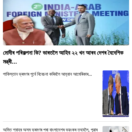
মোদীৰ পৰিকল্পনা কি? ভাৰতলৈ আহিব ২২ খন আৰব দেশৰ বৈদেশিক
মন্ত্ৰী...
পাকিস্তান ভ্ৰমণৰ পূৰ্বে বিবেচনা কৰিবলৈ আহ্বান আমেৰিকাৰ...
অমিত শ্বাহৰ অসম ভ্ৰমণৰ পৰা বাংলাদেশৰ ভয়ংকৰ তথ্যলৈ, পুৱাৰ