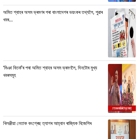
অমিত শ্বাহৰ অসম ভ্ৰমণৰ পৰা বাংলাদেশৰ ভয়ংকৰ তথ্যলৈ, পুৱাৰ
খবৰ...
‘মিঞা বিতৰ্ক’ৰ পৰা অমিত শ্বাহৰ অসম ভ্ৰমণলৈ, দিনটোৰ মুখ্য
খবৰসমূহ
খিলঞ্জীয়া নেতাক কংগ্ৰেছ ত্যাগৰ আহ্বান ৰাজ্যিক বিজেপিৰ