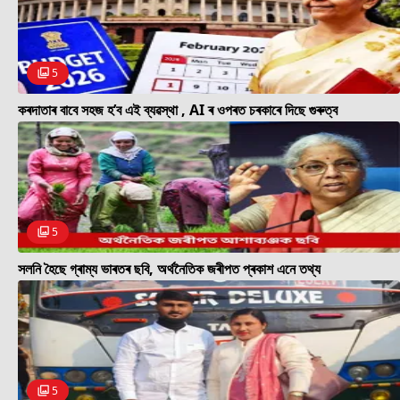
5
কৰদাতাৰ বাবে সহজ হ’ব এই ব্যৱস্থা , AI ৰ ওপৰত চৰকাৰে দিছে গুৰুত্ব
5
সলনি হৈছে গ্ৰাম্য ভাৰতৰ ছবি, অৰ্থনৈতিক জৰীপত প্ৰকাশ এনে তথ্য
5