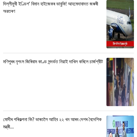
দিল্লীমুখী ইণ্ডিগ’ বিমান হাইজেকৰ ভাবুকি! আহমেদাবাদত জৰুৰী
অৱতৰণ
মণিপুৰৰ নৃশংস জিৰিবাম কাণ্ড সন্দৰ্ভত নিয়াই দাখিল কৰিলে চাৰ্জশ্বীট
মোদীৰ পৰিকল্পনা কি? ভাৰতলৈ আহিব ২২ খন আৰব দেশৰ বৈদেশিক
মন্ত্ৰী...