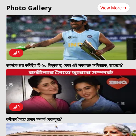
Photo Gallery
View More
5
দুবাৰকৈ জয় কৰিছিল টি-২০ বিশ্বকাপ; কোন এই সফলতম অধিনায়ক, জানেনে?
9
কৰীনাৰ সৈতে ছাৰাৰ সম্পৰ্ক কেনেকুৱা?