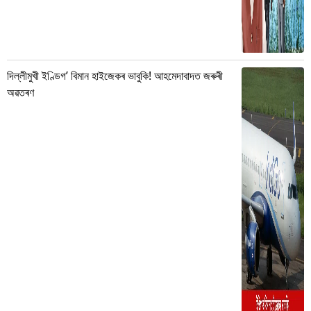
দিল্লীমুখী ইণ্ডিগ’ বিমান হাইজেকৰ ভাবুকি! আহমেদাবাদত জৰুৰী
অৱতৰণ