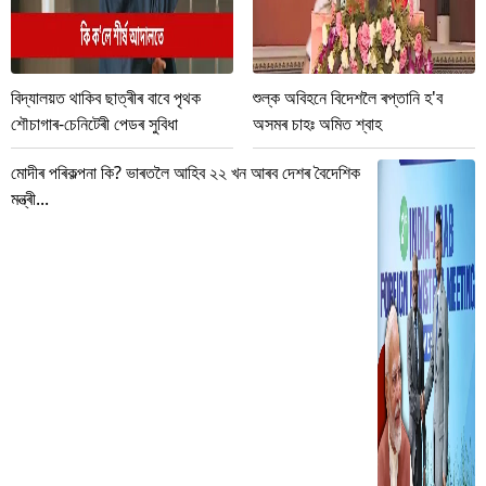
বিদ্যালয়ত থাকিব ছাত্ৰীৰ বাবে পৃথক
শুল্ক অবিহনে বিদেশলৈ ৰপ্তানি হ'ব
শৌচাগাৰ-চেনিটেৰী পেডৰ সুবিধা
অসমৰ চাহঃ অমিত শ্বাহ
মোদীৰ পৰিকল্পনা কি? ভাৰতলৈ আহিব ২২ খন আৰব দেশৰ বৈদেশিক
মন্ত্ৰী...