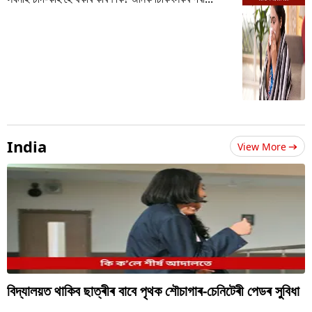
India
View More
বিদ্যালয়ত থাকিব ছাত্ৰীৰ বাবে পৃথক শৌচাগাৰ-চেনিটেৰী পেডৰ সুবিধা