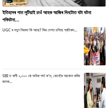
ইতিহাসৰ পাত লুটিয়াই চাওঁ আহক আজিৰ দিনটোত ঘটা ঘটনা
পৰিঘটনা...
UGC ৰ নতুন নিয়মত কি আছে? কিয় দেশত চলিছে প্ৰতিবাদ...
SBI ত খালী ২,০০০ ৰো অধিক পদ! ক'ত, কেনেকৈ আবেদন কৰিব
জানক...