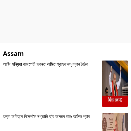
Assam
আজি সন্ধিয়া বাজপেয়ী ভৱনত অমিত শ্বাহৰ ৰুদ্ধদ্বাৰ বৈঠক
শুল্ক অবিহনে বিদেশলৈ ৰপ্তানি হ'ব অসমৰ চাহঃ অমিত শ্বাহ