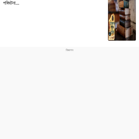
পৰিঘটনা...