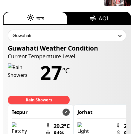
বতৰ
AQI
Guwahati
Weather Condition
Current Temperature Level
27
°C
Rain Showers
Tezpur
Jorhat
29.2°C
29°
84%
83