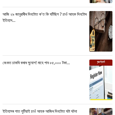
আজি ২৯ জানুৱাৰীৰ দিনটোত ক'ত কি ঘটিছিল ? চাওঁ আহক দিনটোৰ
ইতিহাস...
বেংকত চাকৰি কৰাৰ সুযোগ! মাহে পাব ৮৫,০০০ টকা...
ইতিহাসৰ পাত লুটিয়াই চাওঁ আহক আজিৰ দিনটোত ঘটা ঘটনা