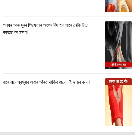
গলধন আৰু মূৰৰ পিছফালৰ অংশৰ বিষ হ’ব পাৰে নেকি উচ্চ
ৰক্তচাপৰ লক্ষণ!
বাৰে বাৰে প্ৰস্ৰাৱ অহাৰ আঁৰত থাকিব পাৰে এই ডাঙৰ কাৰণ