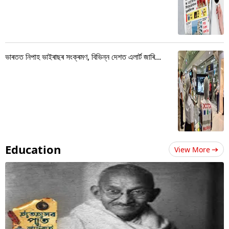
ভাৰতত নিপাহ ভাইৰাছৰ সংক্ৰমণ, বিভিন্ন দেশত এলাৰ্ট জাৰি...
Education
View More