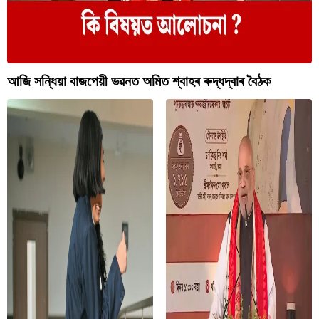
বিশ্ব
প্ৰযুক্তি
Videos
আজি সন্ধিয়া বাজপেয়ী ভৱনত অমিত শ্বাহৰ ৰুদ্ধদ্বাৰ বৈঠক