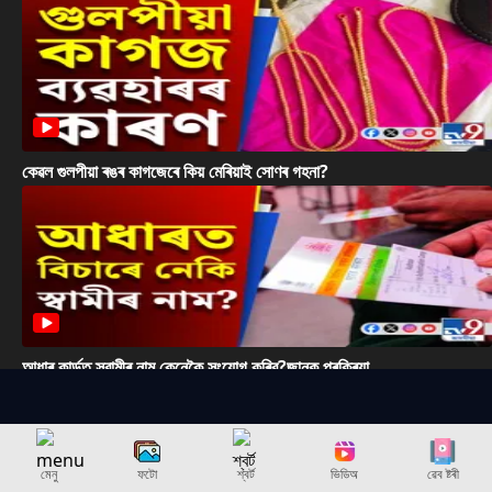
কেৱল গুলপীয়া ৰঙৰ কাগজেৰে কিয় মেৰিয়াই সোণৰ গহনা?
আধাৰ কাৰ্ডত স্বামীৰ নাম কেনেকৈ সংযোগ কৰিব?জানক প্ৰক্ৰিয়া...
মেনু
ফটো
শ্বৰ্ট
ভিডিঅ
ৱেব ষ্টৰী