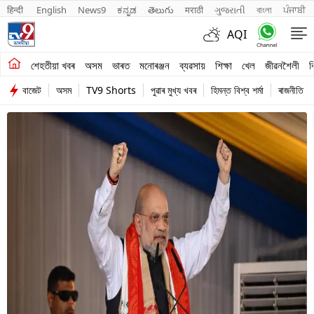
हिन्दी 
English
News9
ಕನ್ನಡ
తెలుగు
मराठी
ગુજરાતી
বাংলা
ਪੰਜਾਬੀ
AQI
শেহতীয়া খবৰ
শেহতীয়া খবৰ
অসম
ভাৰত
মনোৰঞ্জন
ব্যৱসায়
শিক্ষা
খেল
জীৱনশৈলী
ব
বাজেট
অসম
TV9 Shorts
পুৱাৰ মুখ্য খবৰ
হিমন্ত বিশ্ব শৰ্মা
ৰাজনীতি
অসম
ভাৰত
মনোৰঞ্জন
ব্যৱসায়
শিক্ষা
খেল
জীৱনশৈলী