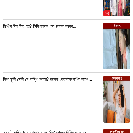
ডিঙিৰ বিষ কিয় হয়? চিকিৎসকৰ পৰা জানক কাৰণ...
নিশা চুলি মেলি নে বান্ধি শোৱে? জানক কেনেকৈ ৰাখিব লাগে...
সঘনাই চৰ্দি-কাহ হৈ থকাৰ কাৰণ কি? জানক চিকিৎসকৰ পৰা...