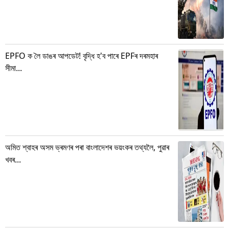
EPFO ক লৈ ডাঙৰ আপডেট! বৃদ্ধি হ'ব পাৰে EPFৰ দৰমহাৰ
সীমা...
অমিত শ্বাহৰ অসম ভ্ৰমণৰ পৰা বাংলাদেশৰ ভয়ংকৰ তথ্যলৈ, পুৱাৰ
খবৰ...