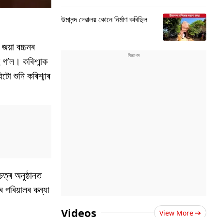
উমানন্দ দেৱালয় কোনে নিৰ্মাণ কৰিছিল
য়া বচ্চনৰ
 গ’ল। কৰিশ্মাক
টো শুনি কৰিশ্মাৰ
ত্ৰ অনুষ্ঠানত
 পৰিয়ালৰ কন্যা
Videos
View More