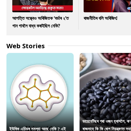
আপত্তি সত্ত্বেও অৰিজিতক ‘বৰ্ডাৰ ২’ত
ৰাজনীতিৰ বলি অৰিজিৎ!
গান গাবলৈ বাধ্য কৰাইছিল নেকি?
Web Stories
ডায়েবেটিছৰ পৰা ওজন হ্ৰাসলৈ, ক’
ইউৰিক এচিডৰ সমস্যা আছে নেকি ? এই
ৰাজমাহে কি কি ৰোগ নিয়ন্ত্ৰণত সহ