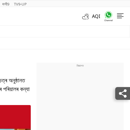
मनी9
TV9-UP
AQI
Videos
ত্ৰ অনুষ্ঠানত
 পৰিয়ালৰ কন্যা