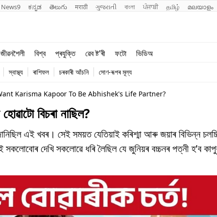
News9
ಕನ್ನಡ
తెలుగు
मराठी
ગુજરાતી
বাংলা
ਪੰਜਾਬੀ
தமிழ்
മലയാളം
শিক্ষা
বিশ্ব
জীৱনশৈলী
বিশ্ব
প্ৰযুক্তি
ৱেব ষ্ট'ৰী
ফটো
ভিডিঅ
খেল
প্ৰযুক্তি
স্বাস্থ্য
ৰাশিফল
চৰকাৰী আঁচনি
সোণ-ৰূপৰ মূল্য
জীৱনশৈলী
ant Karisma Kapoor To Be Abhishek's Life Partner?
ী হোৱাটো বিচৰা নাছিল?
নিছিল এই খবৰ। সেই সময়ত যেতিয়াই কৰিশ্মা আৰু জয়াৰ বিভিন্ন চলচ্চি
 সকলোবোৰ দেখি সকলোৱে ধৰি লৈছিল যে জুনিয়ৰ বচ্চনৰ পত্নী হ’ব কাপুৰ