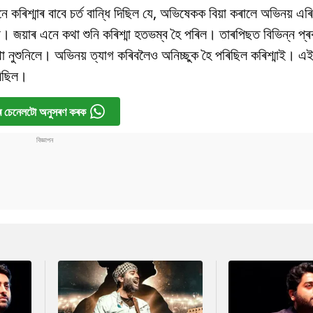
ে কৰিশ্মাৰ বাবে চৰ্ত বান্ধি দিছিল যে, অভিষেকক বিয়া কৰালে অভিনয় এৰি
িব। জয়াৰ এনে কথা শুনি কৰিশ্মা হতভম্ব হৈ পৰিল। তাৰপিছত বিভিন্ন প্
থা নুশুনিলে। অভিনয় ত্যাগ কৰিবলৈও অনিচ্ছুক হৈ পৰিছিল কৰিশ্মাই। এ
ৰিছিল।
 চেনেলটো অনুসৰণ কৰক