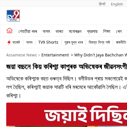
हिन्दी 
English
শেহতীয়া খবৰ
মনোৰঞ্জন
শেহতীয়া খবৰ
অসম
ভাৰত
মনোৰঞ্জন
ব্যৱসায়
শিক্ষা
খেল
অসম
ব্যৱসায়
বাজেট
অসম
TV9 Shorts
পুৱাৰ মুখ্য খবৰ
হিমন্ত বিশ্ব শৰ্মা
ৰাজনীতি
ভাৰত
Assamese News
Entertainment
> Why Didn't Jaya Bachchan W
জয়া বচ্চনে কিয় কৰিশ্মা কাপুৰক অভিষেকৰ জীৱনসংগ
অভিষেকে কৰিশ্মাক বহুত গুৰুত্ব দিছিল। বলীউডৰ প্ৰায় সকলোৱেই জা
লগ হৈছিল, কৰিশ্মাই জয়াক সাৱটি ধৰি মৰমেৰে আকোঁৱালি লৈছিল। এই
কৰিশ্মা।