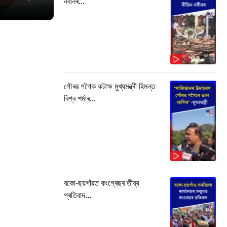
নবীনৰ...
গৌৰৱ গগৈক কটাক্ষ মুখ্যমন্ত্ৰী হিমন্ত
বিশ্ব শৰ্মাৰ...
বকো-ছয়গাঁৱত কংগ্ৰেছৰ তীব্ৰ
প্ৰতিবাদ...