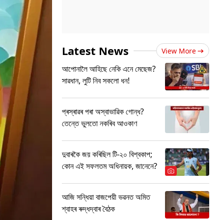
Latest News
View More
আপোনালৈ আহিছে নেকি এনে মেছেজ?
সাৱধান, লুটি নিব সকলো ধন!
প্ৰস্ৰাৱৰ পৰা অস্বাভাৱিক গোন্ধ?
তেন্তে ভুলতো নকৰিব আওকাণ
দুবাৰকৈ জয় কৰিছিল টি-২০ বিশ্বকাপ;
কোন এই সফলতম অধিনায়ক, জানেনে?
আজি সন্ধিয়া বাজপেয়ী ভৱনত অমিত
শ্বাহৰ ৰুদ্ধদ্বাৰ বৈঠক