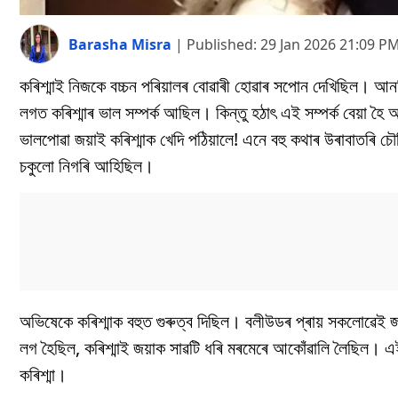
Barasha Misra
|
Published:
29 Jan 2026 21:09 P
কৰিশ্মাই নিজকে বচ্চন পৰিয়ালৰ বোৱাৰী হোৱাৰ সপোন দেখিছিল। আ
লগত কৰিশ্মাৰ ভাল সম্পৰ্ক আছিল। কিন্তু হঠাৎ এই সম্পৰ্ক বেয়া 
ভালপোৱা জয়াই কৰিশ্মাক খেদি পঠিয়ালে! এনে বহু কথাৰ উৰাবাতৰি চৌদ
চকুলো নিগৰি আহিছিল।
অভিষেকে কৰিশ্মাক বহুত গুৰুত্ব দিছিল। বলীউডৰ প্ৰায় সকলোৱেই জা
লগ হৈছিল, কৰিশ্মাই জয়াক সাৱটি ধৰি মৰমেৰে আকোঁৱালি লৈছিল। এই
কৰিশ্মা।