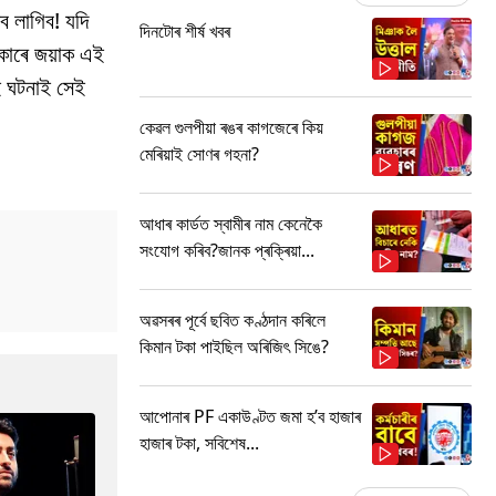
ব লাগিব! যদি
দিনটোৰ শীৰ্ষ খবৰ
ৰকাৰে জয়াক এই
ই ঘটনাই সেই
কেৱল গুলপীয়া ৰঙৰ কাগজেৰে কিয়
মেৰিয়াই সোণৰ গহনা?
আধাৰ কাৰ্ডত স্বামীৰ নাম কেনেকৈ
সংযোগ কৰিব?জানক প্ৰক্ৰিয়া...
অৱসৰৰ পূৰ্বে ছবিত কণ্ঠদান কৰিলে
কিমান টকা পাইছিল অৰিজিৎ সিঙে?
আপোনাৰ PF একাউণ্টত জমা হ’ব হাজাৰ
হাজাৰ টকা, সবিশেষ...