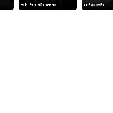
পাৰিব লিভাৰ, বাচিব জেপৰ ধন
কেতিয়াও নকৰিব