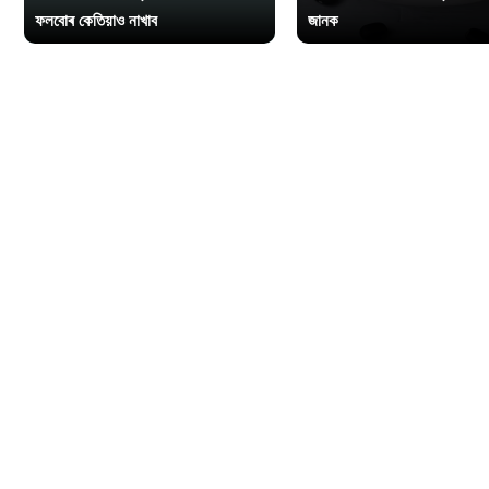
ফলবোৰ কেতিয়াও নাখাব
জানক