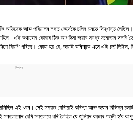
M
নকি অভিষেক আৰু পৰিয়ালৰ লগত কেনেকৈ চলিব মনতে সিদ্ধান্ত লৈছিল। জ
হৈ আহিল। এই কথাবোৰ কোৱাৰ ঠিক আগদিনা জয়াৰ সমগ্ৰ মনোভাৱ সলনি হৈ
িশে বিয়পি পৰিছে। কোৱা হয় যে, জয়াই কৰিশ্মাক এনে এটা চৰ্ত দিছিল, যি
নিছিল এই খবৰ। সেই সময়ত যেতিয়াই কৰিশ্মা আৰু জয়াৰ বিভিন্ন চলচ্চি
 সকলোবোৰ দেখি সকলোৱে ধৰি লৈছিল যে জুনিয়ৰ বচ্চনৰ পত্নী হ’ব কাপুৰ