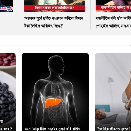
অৱসৰৰ পূৰ্বে ছবিত কণ্ঠদান কৰিলে কিমান
ৰাজনীতিৰ বলি হ'ল অৰি
টকা লৈছিল অৰিজিৎ সিঙে?
পোহৰলৈ আহিছে ডাঙৰ 
লা
ায় কৰে ?
এনে ‘আয়ুৰ্বেদিক মন্ত্ৰ’ৰে সুস্থ কৰি ৰাখিব
বৈবাহিক জীৱনত দূৰত্ব?