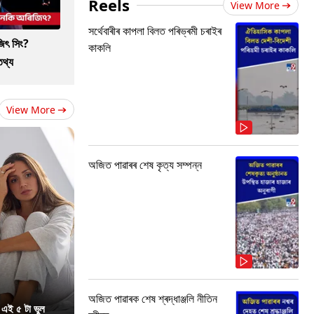
Reels
View More
সৰ্থেবাৰীৰ কাপলা বিলত পৰিভ্ৰমী চৰাইৰ
জিৎ সিং?
কাকলি
তথ্য
View More
অজিত পাৱাৰৰ শেষ কৃত্য সম্পন্ন
অজিত পাৱাৰক শেষ শ্ৰদ্ধাঞ্জলি নীতিন
 এই ৫ টা ভুল