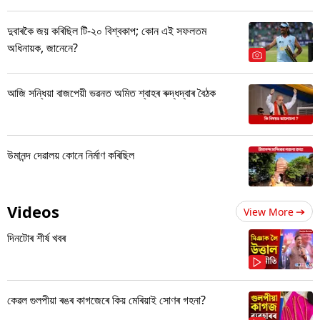
দুবাৰকৈ জয় কৰিছিল টি-২০ বিশ্বকাপ; কোন এই সফলতম
অধিনায়ক, জানেনে?
আজি সন্ধিয়া বাজপেয়ী ভৱনত অমিত শ্বাহৰ ৰুদ্ধদ্বাৰ বৈঠক
উমানন্দ দেৱালয় কোনে নিৰ্মাণ কৰিছিল
Videos
View More
দিনটোৰ শীৰ্ষ খবৰ
কেৱল গুলপীয়া ৰঙৰ কাগজেৰে কিয় মেৰিয়াই সোণৰ গহনা?