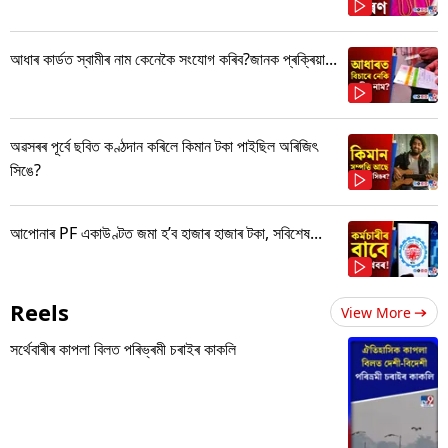
আধাৰ কাৰ্ডত স্বামীৰ নাম কেনেকৈ সংযোগ কৰিব?জানক প্ৰক্ৰিয়া...
অৱসৰৰ পূৰ্বে ছবিত কণ্ঠদান কৰিলে কিমান টকা পাইছিল অৰিজিৎ
সিঙে?
আপোনাৰ PF একাউণ্টত জমা হ’ব হাজাৰ হাজাৰ টকা, সবিশেষ...
Reels
View More
সৰ্থেবাৰীৰ কাপলা বিলত পৰিভ্ৰমী চৰাইৰ কাকলি