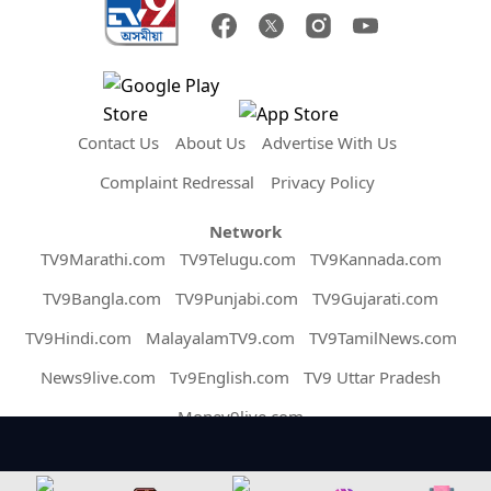
Contact Us
About Us
Advertise With Us
Complaint Redressal
Privacy Policy
Network
TV9Marathi.com
TV9Telugu.com
TV9Kannada.com
TV9Bangla.com
TV9Punjabi.com
TV9Gujarati.com
TV9Hindi.com
MalayalamTV9.com
TV9TamilNews.com
News9live.com
Tv9English.com
TV9 Uttar Pradesh
Money9live.com
Copyright © 2026 Assam TV9. All Rights Reserved.