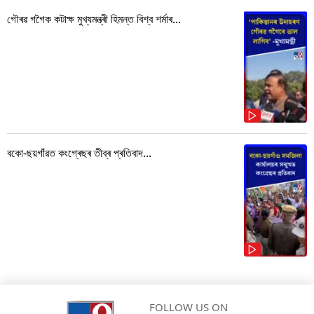
গৌৰৱ গগৈক কটাক্ষ মুখ্যমন্ত্ৰী হিমন্ত বিশ্ব শৰ্মাৰ...
বকো-ছয়গাঁৱত কংগ্ৰেছৰ তীব্ৰ প্ৰতিবাদ...
FOLLOW US ON