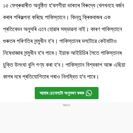
১৫ ফেব্ৰুৱাৰীত অনুষ্ঠিত হ’বলগীয়া ভাৰতৰ বিৰুদ্ধে খেলখনহে বৰ্জন
কৰাৰ পৰিকল্পনা কৰিছে পাকিস্তানে। কিন্তু ক্ৰিকবাজৰ এক
প্ৰতিবেদন অনুসৰি এনে হোৱাৰ সম্ভাৱনা নাই। কাৰণ পাকিস্তানে
গুৰুতৰ পৰিণতিৰ সন্মুখীন হ’ব। পাকিস্তানৰ দলটোৱে কেইবাটাও
নিষেধাজ্ঞাৰ সন্মুখীন হ’ব পাৰে। ইয়াক আইচিচিৰ সৈতে পাকিস্তানৰ
চুক্তি উলংঘা বুলি গণ্য কৰা হ’ব। পাকিস্তান বিশ্বকাপ আৰু এছিয়া
কাপৰ দৰে প্ৰতিযোগিতাৰ পৰাও নিলম্বিত হ’ব পাৰে।
আমাৰ চেনেলটো অনুসৰণ কৰক