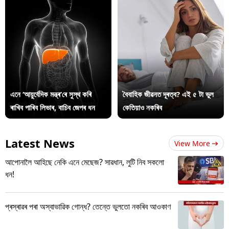
এনে ‘আয়ুৰ্বেদিক মন্ত্ৰ’ৰে সুস্থ কৰি
বৈবাহিক জীৱনত দূৰত্ব? এই ৫ টা ভুল
ৰাখিব পাৰিব লিভাৰ, বাচিব জেপৰ ধন
কেতিয়াও নকৰিব
Latest News
View More
আপোনালৈ আহিছে নেকি এনে মেছেজ? সাৱধান, লুটি নিব সকলো
ধন!
প্ৰস্ৰাৱৰ পৰা অস্বাভাৱিক গোন্ধ? তেন্তে ভুলতো নকৰিব আওকাণ