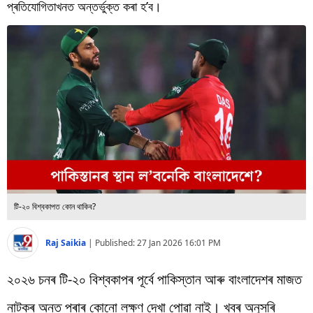
বিশ্ব
প্ৰতিযোগিতাখনত অন্তৰ্ভুক্ত কৰা হ’ব।
প্ৰযুক্তি
Videos
টি-২০ বিশ্বকাপত কোন থাকিব?
Raj Saikia
|
Published:
27 Jan 2026 16:01 PM
২০২৬ চনৰ টি-২০ বিশ্বকাপৰ পূৰ্বে পাকিস্তান আৰু বাংলাদেশৰ মাজত
নাটকৰ অন্ত পৰাৰ কোনো লক্ষণ দেখা পোৱা নাই। খবৰ অনুসৰি