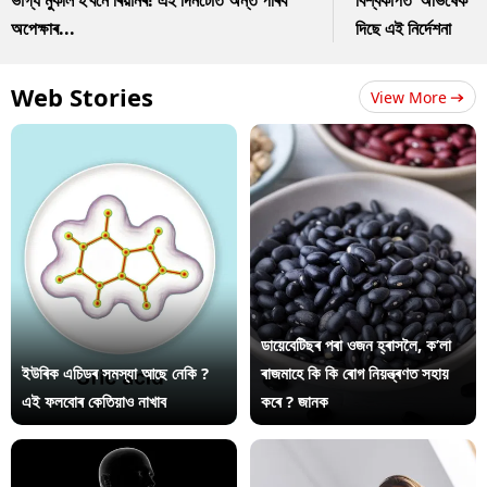
ভাগ্য মুকলি হ’বনে ৰিয়ানৰ! এই দিনটোত অন্ত পৰিব
বিশ্বকাপত ‘অভিষেক’ ঘট
অপেক্ষাৰ...
দিছে এই নিৰ্দেশনা
Web Stories
View More
ডায়েবেটিছৰ পৰা ওজন হ্ৰাসলৈ, ক’লা
ইউৰিক এচিডৰ সমস্যা আছে নেকি ?
ৰাজমাহে কি কি ৰোগ নিয়ন্ত্ৰণত সহায়
এই ফলবোৰ কেতিয়াও নাখাব
কৰে ? জানক