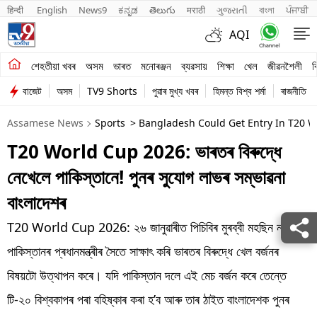
हिन्दी 
English
News9
ಕನ್ನಡ
తెలుగు
मराठी
ગુજરાતી
বাংলা
ਪੰਜਾਬੀ
AQI
শেহতীয়া খবৰ
শেহতীয়া খবৰ
অসম
ভাৰত
মনোৰঞ্জন
ব্যৱসায়
শিক্ষা
খেল
জীৱনশৈলী
ব
বাজেট
অসম
TV9 Shorts
পুৱাৰ মুখ্য খবৰ
হিমন্ত বিশ্ব শৰ্মা
ৰাজনীতি
অসম
Assamese News
Sports
> Bangladesh Could Get Entry In T20 W
ভাৰত
T20 World Cup 2026: ভাৰতৰ বিৰুদ্ধে
মনোৰঞ্জন
নেখেলে পাকিস্তানে! পুনৰ সুযোগ লাভৰ সম্ভাৱনা
ব্যৱসায়
বাংলাদেশৰ
শিক্ষা
T20 World Cup 2026: ২৬ জানুৱাৰীত পিচিবিৰ মুৰব্বী মহছিন নাকৱীয়ে
পাকিস্তানৰ প্ৰধানমন্ত্ৰীৰ সৈতে সাক্ষাৎ কৰি ভাৰতৰ বিৰুদ্ধে খেল বৰ্জনৰ
খেল
বিষয়টো উত্থাপন কৰে। যদি পাকিস্তান দলে এই মেচ বৰ্জন কৰে তেন্তে
জীৱনশৈলী
টি-২০ বিশ্বকাপৰ পৰা বহিষ্কাৰ কৰা হ’ব আৰু তাৰ ঠাইত বাংলাদেশক পুনৰ