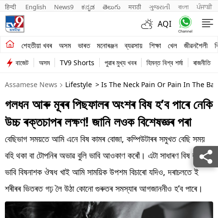
हिन्दी 
English
News9
ಕನ್ನಡ
తెలుగు
मराठी
ગુજરાતી
বাংলা
ਪੰਜਾਬੀ
AQI
শেহতীয়া খবৰ
শেহতীয়া খবৰ
অসম
ভাৰত
মনোৰঞ্জন
ব্যৱসায়
শিক্ষা
খেল
জীৱনশৈলী
ব
বাজেট
অসম
TV9 Shorts
পুৱাৰ মুখ্য খবৰ
হিমন্ত বিশ্ব শৰ্মা
ৰাজনীতি
অসম
Assamese News
Lifestyle
> Is The Neck Pain Or Pain In The Ba
ভাৰত
গলধন আৰু মূৰৰ পিছফালৰ অংশৰ বিষ হ’ব পাৰে নেকি
মনোৰঞ্জন
উচ্চ ৰক্তচাপৰ লক্ষণ! জানি লওক বিশেষজ্ঞৰ পৰা
ব্যৱসায়
বেছিভাগ সময়তে আমি এনে বিষ কামৰ বোজা, কম্পিউটাৰৰ সমুখত বেছি সময়
শিক্ষা
বহি থকা বা টোপনিৰ অভাৱ বুলি ভাবি আওকাণ কৰোঁ। এটা সাধাৰণ বিষ বুলি
ভাবি বিষনাশক ঔষধ খাই আমি সাময়িক উপশম বিচাৰো যদিও, দৰাচলতে ই
খেল
শৰীৰৰ ভিতৰত গঢ় লৈ উঠা কোনো গুৰুতৰ সমস্যাৰ আগজাননীও হ’ব পাৰে।
জীৱনশৈলী