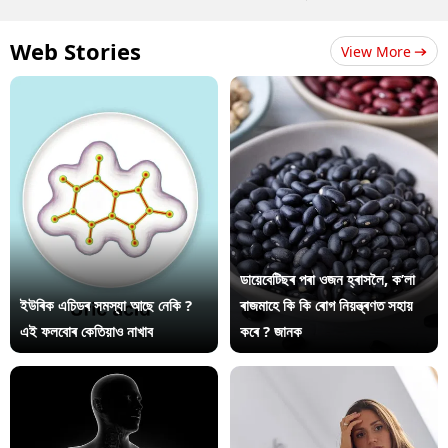
Web Stories
View More
ডায়েবেটিছৰ পৰা ওজন হ্ৰাসলৈ, ক’লা
ইউৰিক এচিডৰ সমস্যা আছে নেকি ?
ৰাজমাহে কি কি ৰোগ নিয়ন্ত্ৰণত সহায়
এই ফলবোৰ কেতিয়াও নাখাব
কৰে ? জানক