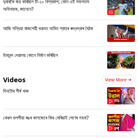
দুবাৰকৈ জয় কৰিছিল টি-২০ বিশ্বকাপ; কোন এই সফলতম
অধিনায়ক, জানেনে?
আজি সন্ধিয়া বাজপেয়ী ভৱনত অমিত শ্বাহৰ ৰুদ্ধদ্বাৰ বৈঠক
উমানন্দ দেৱালয় কোনে নিৰ্মাণ কৰিছিল
Videos
View More
দিনটোৰ শীৰ্ষ খবৰ
কেৱল গুলপীয়া ৰঙৰ কাগজেৰে কিয় মেৰিয়াই সোণৰ গহনা?