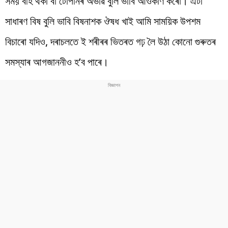
সময় বহি থকা বা টোপনিৰ অভাৱ বুলি ভাবি আওকাণ কৰোঁ। এটা
সাধাৰণ বিষ বুলি ভাবি বিষনাশক ঔষধ খাই আমি সাময়িক উপশম
বিচাৰো যদিও, দৰাচলতে ই শৰীৰৰ ভিতৰত গঢ় লৈ উঠা কোনো গুৰুতৰ
সমস্যাৰ আগজাননীও হ’ব পাৰে।