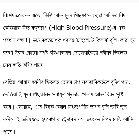
বিশেষজ্ঞসকলৰ মতে, ডিঙি আৰু মূৰৰ পিছফালে হোৱা অবিৰত বিষ
কেতিয়াবা উচ্চ ৰক্তচাপ (High Blood Pressure)-ৰ এক
প্ৰধান লক্ষণ। উচ্চ ৰক্তচাপক প্ৰায়ে ‘চাইলেণ্ট কিলাৰ’ বুলি কোৱা হয়
কাৰণ ইয়াৰ কোনো স্পষ্ট বহিঃপ্ৰকাশ নোহোৱাকৈয়ে শৰীৰৰ ভিতৰত
চৰম ক্ষতি কৰিব পাৰে।
যেতিয়া আমাৰ ধমনীৰ ভিতৰত তেজৰ চাপ স্বাভাৱিকতকৈ বৃদ্ধি পায়,
তেতিয়া ই মূৰৰ পিছফালৰ স্নায়ুত প্ৰভাৱ পেলায় আৰু বিষৰ সৃষ্টি
কৰে। সেয়েহে, এনে বিষক কেৱল মাংসপেশীৰ ভাগৰ বুলি ভাবি ভুল
কৰিলে ই ভৱিষ্যতে হৃদৰোগ বা ষ্ট্ৰোকৰ দৰে ভয়ংকৰ বিপদ মাতি আনিব
পাৰে।