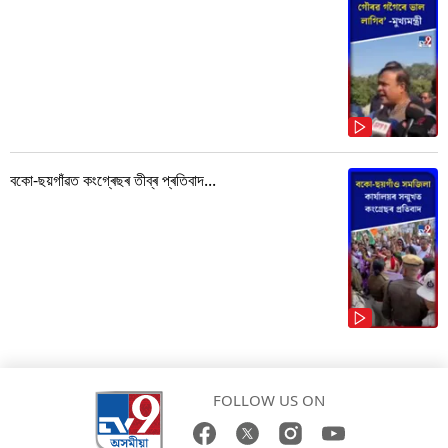
বকো-ছয়গাঁৱত কংগ্ৰেছৰ তীব্ৰ প্ৰতিবাদ...
FOLLOW US ON