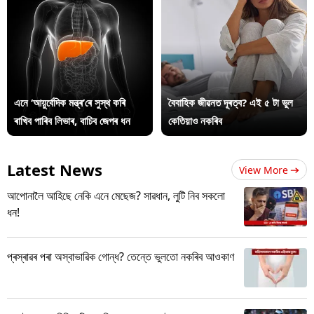
এনে ‘আয়ুৰ্বেদিক মন্ত্ৰ’ৰে সুস্থ কৰি
বৈবাহিক জীৱনত দূৰত্ব? এই ৫ টা ভুল
ৰাখিব পাৰিব লিভাৰ, বাচিব জেপৰ ধন
কেতিয়াও নকৰিব
Latest News
View More
আপোনালৈ আহিছে নেকি এনে মেছেজ? সাৱধান, লুটি নিব সকলো
ধন!
প্ৰস্ৰাৱৰ পৰা অস্বাভাৱিক গোন্ধ? তেন্তে ভুলতো নকৰিব আওকাণ