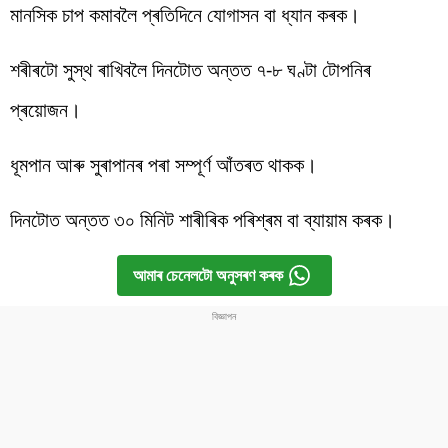
মানসিক চাপ কমাবলৈ প্ৰতিদিনে যোগাসন বা ধ্যান কৰক।
শৰীৰটো সুস্থ ৰাখিবলৈ দিনটোত অন্তত ৭-৮ ঘণ্টা টোপনিৰ
প্ৰয়োজন।
ধূমপান আৰু সুৰাপানৰ পৰা সম্পূৰ্ণ আঁতৰত থাকক।
দিনটোত অন্তত ৩০ মিনিট শাৰীৰিক পৰিশ্ৰম বা ব্যায়াম কৰক।
আমাৰ চেনেলটো অনুসৰণ কৰক