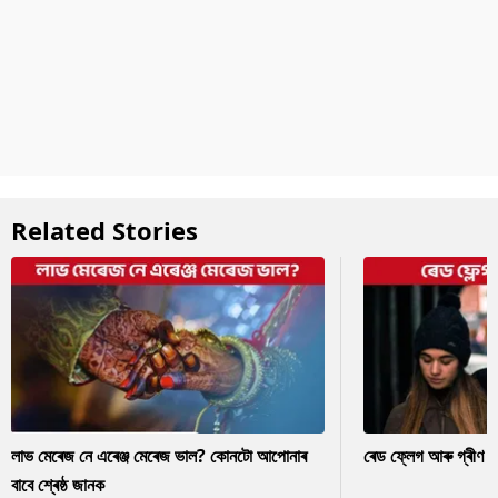
Related Stories
লাভ মেৰেজ নে এৰেঞ্জ মেৰেজ ভাল? কোনটো আপোনাৰ
ৰেড ফ্লেগ আৰু গ্ৰীণ ফ
বাবে শ্ৰেষ্ঠ জানক