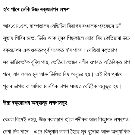
হ’ব পাৰে নেকি উচ্চ ৰক্তচাপৰ লক্ষণ
আৰ.এম.এল. হাস্পতালৰ মেডিচিন বিভাগৰ সঞ্চালক প্ৰফেচৰ ড°
সুভাষ গিৰিৰ মতে, ডিঙি আৰু মূৰৰ পিছফালে হোৱা বিষ কেতিয়াবা উচ্চ
ৰক্তচাপৰ এক গুৰুত্বপূৰ্ণ সংকেত হ’ব পাৰে। যেতিয়া ৰক্তচাপ
স্বাভাৱিকতকৈ বৃদ্ধি পায়, তেতিয়া তেজৰ নলীৰ ওপৰত অতিৰিক্ত চাপ
পৰে, যাৰ ফলত মূৰ আৰু ডিঙিত বিষ অনুভৱ হয়। এই বিষ প্ৰায়ে
পুৱাৰ ভাগত বা অধিক মানসিক চাপৰ সময়ত বেছিকৈ অনুভূত হয়।
উচ্চ ৰক্তচাপৰ অন্যান্য লক্ষণসমূহ
কেৱল বিষেই নহয়, উচ্চ ৰক্তচাপ হ’লে শৰীৰত আন কিছুমান লক্ষণেও
দেখা দিব পাৰে। এনে কিছুমান লক্ষণ হৈছে মূৰ ঘূৰোৱা আৰু অত্যাধিক