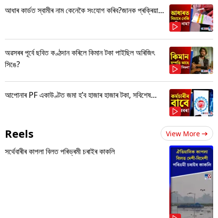
আধাৰ কাৰ্ডত স্বামীৰ নাম কেনেকৈ সংযোগ কৰিব?জানক প্ৰক্ৰিয়া...
অৱসৰৰ পূৰ্বে ছবিত কণ্ঠদান কৰিলে কিমান টকা পাইছিল অৰিজিৎ
সিঙে?
আপোনাৰ PF একাউণ্টত জমা হ’ব হাজাৰ হাজাৰ টকা, সবিশেষ...
Reels
View More
সৰ্থেবাৰীৰ কাপলা বিলত পৰিভ্ৰমী চৰাইৰ কাকলি