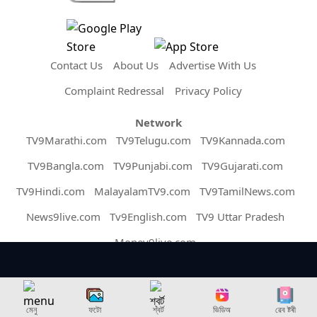
Contact Us
About Us
Advertise With Us
Complaint Redressal
Privacy Policy
Network
TV9Marathi.com
TV9Telugu.com
TV9Kannada.com
TV9Bangla.com
TV9Punjabi.com
TV9Gujarati.com
TV9Hindi.com
MalayalamTV9.com
TV9TamilNews.com
News9live.com
Tv9English.com
TV9 Uttar Pradesh
Money9live.com
Copyright © 2026 Assam TV9. All Rights Reserved.
মেনু
ফটো
শ্বৰ্ট
ভিডিঅ
ৱেব ষ্টৰী