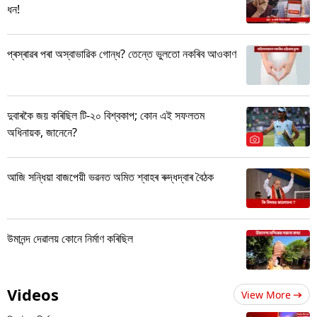
ধন!
প্ৰস্ৰাৱৰ পৰা অস্বাভাৱিক গোন্ধ? তেন্তে ভুলতো নকৰিব আওকাণ
দুবাৰকৈ জয় কৰিছিল টি-২০ বিশ্বকাপ; কোন এই সফলতম
অধিনায়ক, জানেনে?
আজি সন্ধিয়া বাজপেয়ী ভৱনত অমিত শ্বাহৰ ৰুদ্ধদ্বাৰ বৈঠক
উমানন্দ দেৱালয় কোনে নিৰ্মাণ কৰিছিল
Videos
View More