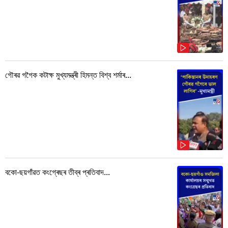
গৌৰৱ গগৈক কটাক্ষ মুখ্যমন্ত্ৰী হিমন্ত বিশ্ব শৰ্মাৰ...
বকো-ছয়গাঁৱত কংগ্ৰেছৰ তীব্ৰ প্ৰতিবাদ...