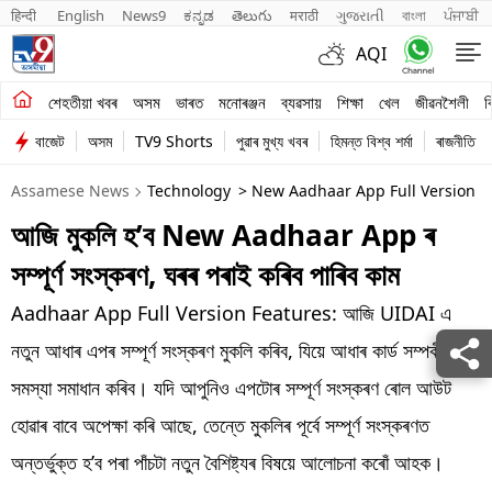
हिन्दी 
English
News9
ಕನ್ನಡ
తెలుగు
मराठी
ગુજરાતી
বাংলা
ਪੰਜਾਬੀ
AQI
শেহতীয়া খবৰ
শেহতীয়া খবৰ
অসম
ভাৰত
মনোৰঞ্জন
ব্যৱসায়
শিক্ষা
খেল
জীৱনশৈলী
ব
বাজেট
অসম
TV9 Shorts
পুৱাৰ মুখ্য খবৰ
হিমন্ত বিশ্ব শৰ্মা
ৰাজনীতি
অসম
Assamese News
Technology
> New Aadhaar App Full Version 
ভাৰত
আজি মুকলি হ’ব New Aadhaar App ৰ
মনোৰঞ্জন
সম্পূৰ্ণ সংস্কৰণ, ঘৰৰ পৰাই কৰিব পাৰিব কাম
ব্যৱসায়
Aadhaar App Full Version Features: আজি UIDAI এ
শিক্ষা
নতুন আধাৰ এপৰ সম্পূৰ্ণ সংস্কৰণ মুকলি কৰিব, যিয়ে আধাৰ কাৰ্ড সম্পৰ্কীয় বহু
সমস্যা সমাধান কৰিব। যদি আপুনিও এপটোৰ সম্পূৰ্ণ সংস্কৰণ ৰোল আউট
খেল
হোৱাৰ বাবে অপেক্ষা কৰি আছে, তেন্তে মুকলিৰ পূৰ্বে সম্পূৰ্ণ সংস্কৰণত
জীৱনশৈলী
অন্তৰ্ভুক্ত হ’ব পৰা পাঁচটা নতুন বৈশিষ্ট্যৰ বিষয়ে আলোচনা কৰোঁ আহক।