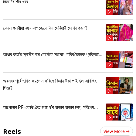
দিনটোৰ শীৰ্ষ খবৰ
কেৱল গুলপীয়া ৰঙৰ কাগজেৰে কিয় মেৰিয়াই সোণৰ গহনা?
আধাৰ কাৰ্ডত স্বামীৰ নাম কেনেকৈ সংযোগ কৰিব?জানক প্ৰক্ৰিয়া...
অৱসৰৰ পূৰ্বে ছবিত কণ্ঠদান কৰিলে কিমান টকা পাইছিল অৰিজিৎ
সিঙে?
আপোনাৰ PF একাউণ্টত জমা হ’ব হাজাৰ হাজাৰ টকা, সবিশেষ...
Reels
View More