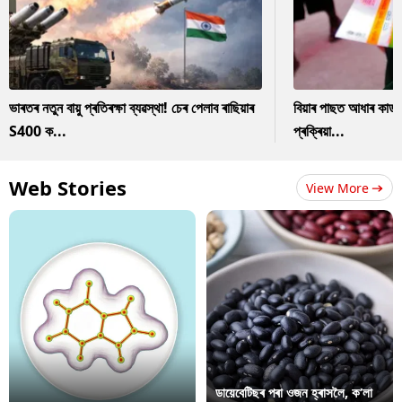
ভাৰতৰ নতুন বায়ু প্ৰতিৰক্ষা ব্যৱস্থা! চেৰ পেলাব ৰাছিয়াৰ
বিয়াৰ পাছত আধাৰ কাৰ
S400 ক...
প্ৰক্ৰিয়া...
Web Stories
View More
ডায়েবেটিছৰ পৰা ওজন হ্ৰাসলৈ, ক’লা