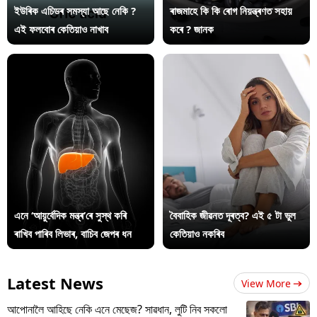
ইউৰিক এচিডৰ সমস্যা আছে নেকি ?
ৰাজমাহে কি কি ৰোগ নিয়ন্ত্ৰণত সহায়
এই ফলবোৰ কেতিয়াও নাখাব
কৰে ? জানক
এনে ‘আয়ুৰ্বেদিক মন্ত্ৰ’ৰে সুস্থ কৰি
বৈবাহিক জীৱনত দূৰত্ব? এই ৫ টা ভুল
ৰাখিব পাৰিব লিভাৰ, বাচিব জেপৰ ধন
কেতিয়াও নকৰিব
Latest News
View More
আপোনালৈ আহিছে নেকি এনে মেছেজ? সাৱধান, লুটি নিব সকলো