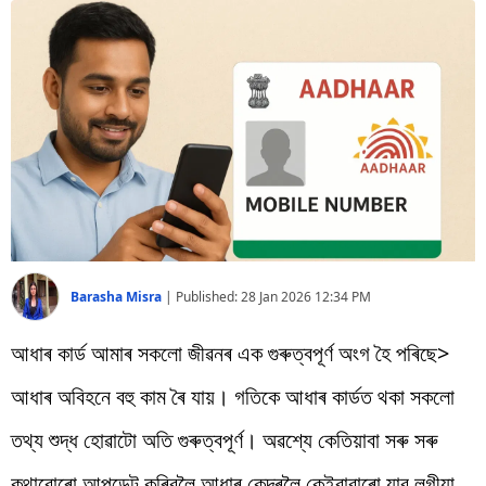
বিশ্ব
প্ৰযুক্তি
Videos
Barasha Misra
|
Published:
28 Jan 2026 12:34 PM
আধাৰ কাৰ্ড আমাৰ সকলো জীৱনৰ এক গুৰুত্বপূৰ্ণ অংগ হৈ পৰিছে>
আধাৰ অবিহনে বহু কাম ৰৈ যায়। গতিকে আধাৰ কাৰ্ডত থকা সকলো
তথ্য শুদ্ধ হোৱাটো অতি গুৰুত্বপূৰ্ণ। অৱশ্যে কেতিয়াবা সৰু সৰু
কথাবোৰো আপডেট কৰিবলৈ আধাৰ কেন্দ্ৰলৈ কেইবাবাৰো যাব লগীয়া