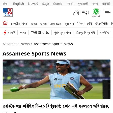
हिन्दी 
English
News9
ಕನ್ನಡ
తెలుగు
मराठी
ગુજરાતી
বাংলা
ਪੰਜਾਬੀ
AQI
শেহতীয়া খবৰ
খেল
শেহতীয়া খবৰ
অসম
ভাৰত
মনোৰঞ্জন
ব্যৱসায়
শিক্ষা
জীৱনশৈলী
ব
বাজেট
অসম
TV9 Shorts
পুৱাৰ মুখ্য খবৰ
হিমন্ত বিশ্ব শৰ্মা
ৰাজনীতি
অসম
Assamese News
Assamese Sports News
ভাৰত
Assamese Sports News
মনোৰঞ্জন
ব্যৱসায়
শিক্ষা
খেল
জীৱনশৈলী
দুবাৰকৈ জয় কৰিছিল টি-২০ বিশ্বকাপ; কোন এই সফলতম অধিনায়ক,