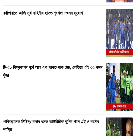
বৰ্ষাপাৰাতে আজি সূৰ্য বাহিনীৰ হাতত শৃংখলা দখলৰ সুযোগ
টি-২০ বিশ্বকাপৰ পূৰ্বে আন এক ভাৰত-পাক মেচ, কেতিয়া এই ২২ গজৰ
যুঁজ!
পাকিস্তানক নিষিদ্ধ কৰাৰ ধমক আইচিচিৰ! ভুগিব পাৰে এই ৪ কঠোৰ
শাস্তি