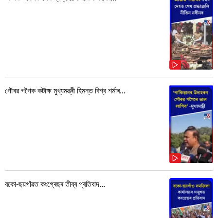
গৌৰৱ গগৈক কটাক্ষ মুখ্যমন্ত্ৰী হিমন্ত বিশ্ব শৰ্মাৰ...
বকো-ছয়গাঁৱত কংগ্ৰেছৰ তীব্ৰ প্ৰতিবাদ...