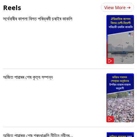
Reels
View More
সৰ্থেবাৰীৰ কাপলা বিলত পৰিভ্ৰমী চৰাইৰ কাকলি
অজিত পাৱাৰৰ শেষ কৃত্য সম্পন্ন
অজিত পাৱাৰক শেষ শ্ৰদ্ধাঞ্জলি নীতিন নবীনৰ...