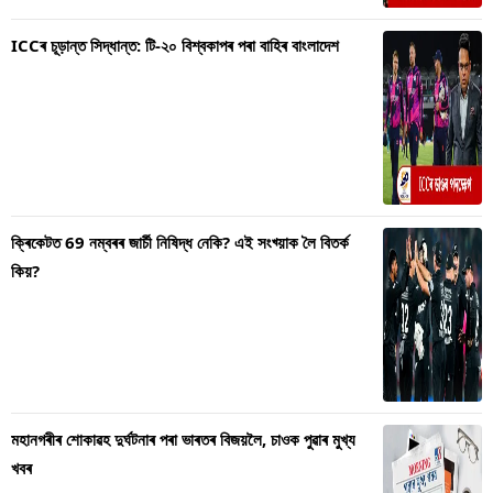
ICCৰ চূড়ান্ত সিদ্ধান্ত: টি-২০ বিশ্বকাপৰ পৰা বাহিৰ বাংলাদেশ
ক্ৰিকেটত 69 নম্বৰৰ জাৰ্চী নিষিদ্ধ নেকি? এই সংখ্য়াক লৈ বিতৰ্ক
কিয়?
মহানগৰীৰ শোকাৱহ দুৰ্ঘটনাৰ পৰা ভাৰতৰ বিজয়লৈ, চাওক পুৱাৰ মুখ্য
খবৰ