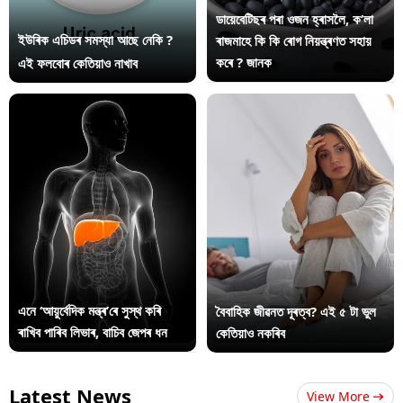
ডায়েবেটিছৰ পৰা ওজন হ্ৰাসলৈ, ক’লা
ইউৰিক এচিডৰ সমস্যা আছে নেকি ?
ৰাজমাহে কি কি ৰোগ নিয়ন্ত্ৰণত সহায়
কৰে ? জানক
এই ফলবোৰ কেতিয়াও নাখাব
এনে ‘আয়ুৰ্বেদিক মন্ত্ৰ’ৰে সুস্থ কৰি
বৈবাহিক জীৱনত দূৰত্ব? এই ৫ টা ভুল
ৰাখিব পাৰিব লিভাৰ, বাচিব জেপৰ ধন
কেতিয়াও নকৰিব
Latest News
View More