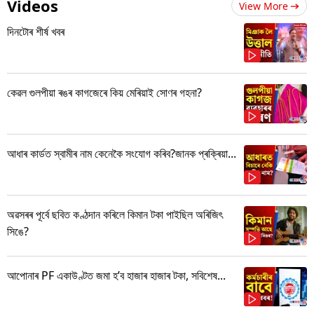
Videos
View More
দিনটোৰ শীৰ্ষ খবৰ
কেৱল গুলপীয়া ৰঙৰ কাগজেৰে কিয় মেৰিয়াই সোণৰ গহনা?
আধাৰ কাৰ্ডত স্বামীৰ নাম কেনেকৈ সংযোগ কৰিব?জানক প্ৰক্ৰিয়া...
অৱসৰৰ পূৰ্বে ছবিত কণ্ঠদান কৰিলে কিমান টকা পাইছিল অৰিজিৎ
সিঙে?
আপোনাৰ PF একাউণ্টত জমা হ’ব হাজাৰ হাজাৰ টকা, সবিশেষ...