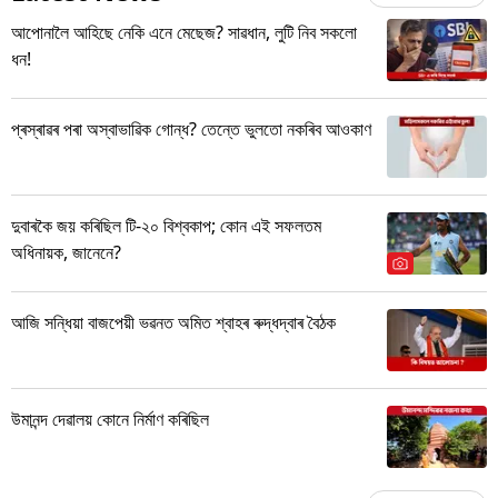
আপোনালৈ আহিছে নেকি এনে মেছেজ? সাৱধান, লুটি নিব সকলো
ধন!
প্ৰস্ৰাৱৰ পৰা অস্বাভাৱিক গোন্ধ? তেন্তে ভুলতো নকৰিব আওকাণ
দুবাৰকৈ জয় কৰিছিল টি-২০ বিশ্বকাপ; কোন এই সফলতম
অধিনায়ক, জানেনে?
আজি সন্ধিয়া বাজপেয়ী ভৱনত অমিত শ্বাহৰ ৰুদ্ধদ্বাৰ বৈঠক
উমানন্দ দেৱালয় কোনে নিৰ্মাণ কৰিছিল