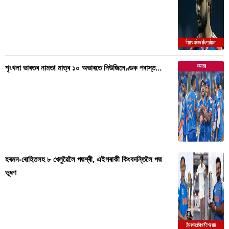
শৃংখলা ভাৰতৰ নামত! মাত্ৰ ১০ অভাৰতে নিউজিলেণ্ডক পৰাস্ত...
হৰমন-ৰোহিতসহ ৮ খেলুৱৈলৈ পদ্মশ্ৰী, এইগৰাকী কিংবদন্তিলৈ পদ্ম
ভূষণ