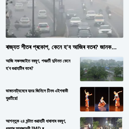
ৰাজ্যত শীতৰ প্ৰকোপ, কেনে হ'ব আজিৰ বতৰ? জানক...
আজি সৰুসজাইত বৰষুণ, পৰৱৰ্তী দুদিনত কেনে
হ'ব গুৱাহাটীৰ বতৰ?
ভাৰতনাট্যমেৰে হৃদয় জিনিলে চীনৰ এইগৰাকী
যুৱতীয়ে!
আগন্তুক ২৪ ঘন্টাত গুৱাহাটী ধাৰাসাৰ বৰষুণ,
ধুমুহাৰ আগজাননী IMD ৰ