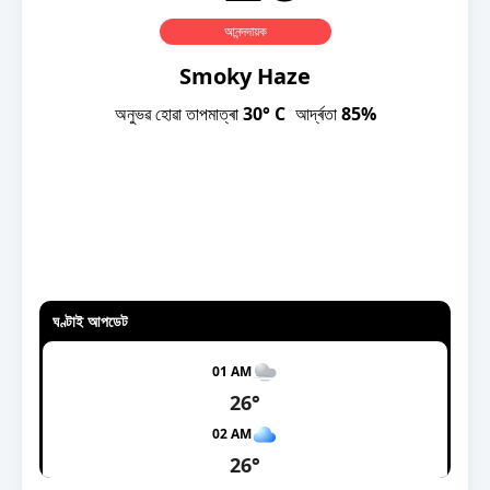
বিশ্ব
আনন্দদায়ক
প্ৰযুক্তি
Smoky Haze
Videos
অনুভৱ হোৱা তাপমাত্ৰা
30° C
আর্দ্ৰতা
85%
ঘণ্টাই আপডেট
01 AM
26°
02 AM
26°