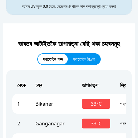
বৰ্তমান UV সূচক 0.0 হৈছে, সেয়ে সাৱধান থাকক আৰু ৰক্ষা ব্যৱস্থা গ্ৰহণ কৰক!
ভাৰতৰ আটাইতকৈ তাপমাত্ৰা বেছি থকা চহৰসমূহ
সবাতোকৈ গৰম
সবাতোকৈ ঠাণ্ডা
ৰেংক
চহৰ
তাপমাত্ৰা
স্থিতি
1
Bikaner
33°C
গৰম
2
Ganganagar
33°C
গৰম