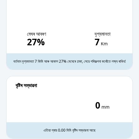
08 PM
বতৰ ফৰকাল
29.1°C
77%
মেঘৰ আবৰণ
দৃশ্যমানতা
09 PM
Smoky Haze
28.8°C
79%
27%
7
Km
10 PM
Smoky Haze
28.6°C
80%
বৰ্তমান দৃশ্যমানতা 7 কিমি আৰু আকাশ 27% মেঘেৰে ঢাকা, সেয়ে পৰিকল্পনা কৰোঁতে লক্ষ্য ৰাখিব!
11 PM
বতৰ ফৰকাল
28.3°C
82%
বৃষ্টিৰ সম্ভাৱনা
0
mm
এতিয়া প্ৰায় 0.00 মিমি বৃষ্টিৰ সম্ভাৱনা আছে