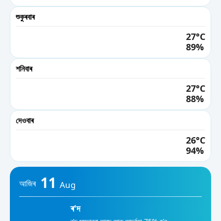
11 AM
শুকুৰবাৰ
33°
12 PM
27°C
89%
34°
01 PM
শনিবাৰ
34°
27°C
02 PM
88%
34°
03 PM
দেওবাৰ
34°
26°C
04 PM
94%
33°
05 PM
11
আজিৰ
Aug
31°
06 PM
ৰ'দ
30°