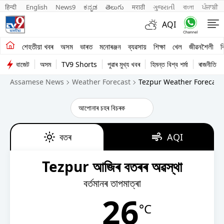
हिन्दी 
English
News9
ಕನ್ನಡ
తెలుగు
मराठी
ગુજરાતી
বাংলা
ਪੰਜਾਬੀ
AQI
শেহতীয়া খবৰ
শেহতীয়া খবৰ
অসম
ভাৰত
মনোৰঞ্জন
ব্যৱসায়
শিক্ষা
খেল
জীৱনশৈলী
ব
বাজেট
অসম
TV9 Shorts
পুৱাৰ মুখ্য খবৰ
হিমন্ত বিশ্ব শৰ্মা
ৰাজনীতি
অসম
Assamese News
Weather Forecast
Tezpur Weather Forecast
ভাৰত
মনোৰঞ্জন
ব্যৱসায়
বতৰ
AQI
শিক্ষা
Tezpur আজিৰ বতৰৰ অৱস্থা
খেল
বৰ্তমানৰ তাপমাত্ৰা
26
জীৱনশৈলী
°C