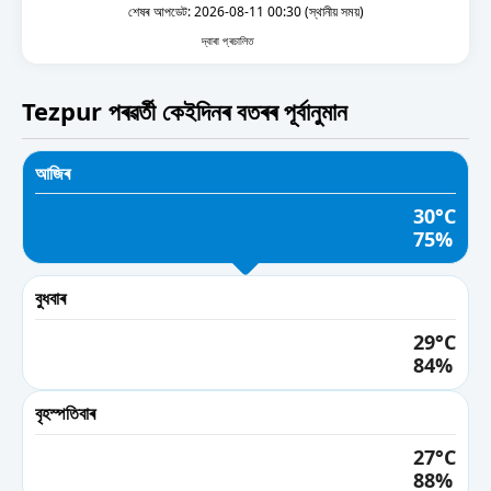
03 AM
শেষৰ আপডেট: 2026-08-11 00:30 (স্থানীয় সময়)
26°
দ্বাৰা প্ৰচালিত
04 AM
26°
Tezpur পৰৱৰ্তী কেইদিনৰ বতৰৰ পূৰ্বানুমান
05 AM
27°
আজিৰ
06 AM
30°C
28°
75%
07 AM
29°
বুধবাৰ
08 AM
29°C
30°
84%
09 AM
31°
বৃহস্পতিবাৰ
10 AM
27°C
33°
88%