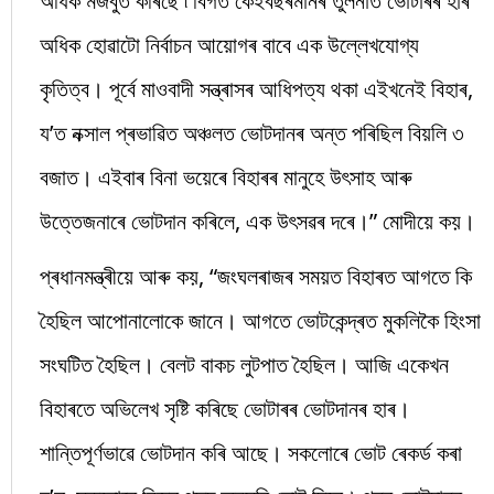
অধিক মজবুত কৰিছে ৷ বিগত কেইবছৰমানৰ তুলনাত ভোটাৰৰ হাৰ
অধিক হোৱাটো নিৰ্বাচন আয়োগৰ বাবে এক উল্লেখযোগ্য
কৃতিত্ব। পূৰ্বে মাওবাদী সন্ত্ৰাসৰ আধিপত্য থকা এইখনেই বিহাৰ,
য’ত নক্সাল প্ৰভাৱিত অঞ্চলত ভোটদানৰ অন্ত পৰিছিল বিয়লি ৩
বজাত। এইবাৰ বিনা ভয়েৰে বিহাৰৰ মানুহে উৎসাহ আৰু
উত্তেজনাৰে ভোটদান কৰিলে, এক উৎসৱৰ দৰে।” মোদীয়ে কয়।
প্ৰধানমন্ত্ৰীয়ে আৰু কয়, “জংঘলৰাজৰ সময়ত বিহাৰত আগতে কি
হৈছিল আপোনালোকে জানে। আগতে ভোটকেন্দ্ৰত মুকলিকৈ হিংসা
সংঘটিত হৈছিল। বেলট বাকচ লুটপাত হৈছিল। আজি একেখন
বিহাৰতে অভিলেখ সৃষ্টি কৰিছে ভোটাৰৰ ভোটদানৰ হাৰ।
শান্তিপূৰ্ণভাৱে ভোটদান কৰি আছে। সকলোৰে ভোট ৰেকৰ্ড কৰা