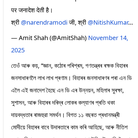
पर जनादेश देती है।
श्री
@narendramodi
जी, श्री
@NitishKumar
…
— Amit Shah (@AmitShah)
November 14,
2025
তেওঁ আৰু কয়, “জ্ঞান, কঠোৰ পৰিশ্ৰম, গণতন্ত্ৰৰ ৰক্ষক বিহাৰৰ
জনসাধাৰণলৈ লাখ লাখ প্ৰণাম। বিহাৰৰ জনসাধাৰণৰ পৰা এন ডি
এলৈ এই জনাদেশ হৈছে এন ডি এৰ উন্নয়ন, মহিলাৰ সুৰক্ষা,
সুশাসন, আৰু বিহাৰৰ দৰিদ্ৰ লোকৰ কল্যাণৰ প্ৰতি থকা
দায়বদ্ধতাৰ ৰাজহুৱা সমৰ্থন। বিগত ১১ বছৰত প্ৰধানমন্ত্ৰী
মোদীয়ে বিহাৰৰ বাবে উদাৰতাৰে কাম কৰি আহিছে, আৰু নীতিশ