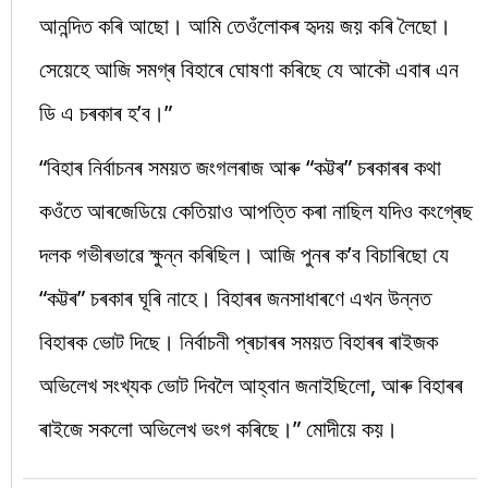
আনন্দিত কৰি আছো। আমি তেওঁলোকৰ হৃদয় জয় কৰি লৈছো।
সেয়েহে আজি সমগ্ৰ বিহাৰে ঘোষণা কৰিছে যে আকৌ এবাৰ এন
ডি এ চৰকাৰ হ’ব।”
“বিহাৰ নিৰ্বাচনৰ সময়ত জংগলৰাজ আৰু “কট্টৰ” চৰকাৰৰ কথা
কওঁতে আৰজেডিয়ে কেতিয়াও আপত্তি কৰা নাছিল যদিও কংগ্ৰেছ
দলক গভীৰভাৱে ক্ষুন্ন কৰিছিল। আজি পুনৰ ক’ব বিচাৰিছো যে
“কট্টৰ” চৰকাৰ ঘূৰি নাহে। বিহাৰৰ জনসাধাৰণে এখন উন্নত
বিহাৰক ভোট দিছে। নিৰ্বাচনী প্ৰচাৰৰ সময়ত বিহাৰৰ ৰাইজক
অভিলেখ সংখ্যক ভোট দিবলৈ আহ্বান জনাইছিলো, আৰু বিহাৰৰ
ৰাইজে সকলো অভিলেখ ভংগ কৰিছে।” মোদীয়ে কয়।