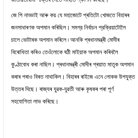
জে পি নাড্ডাই আৰু কয় যে মহাজোটে প্ৰতিটো খোজতে বিহাৰৰ
জনসাধাৰণক অপমান কৰিছিল। সমগ্র নির্বাচন প্রক্রিয়াটোলৈ
চালে ভোটাৰক অপমান কৰিলে ৷ আনকি প্ৰধানমন্ত্ৰী মোদীৰ
বিৰোধিতা কৰিও তেওঁলোকে ষঠী মাইয়াক অপমান কৰিবলৈ
কুণ্ঠাবোধ কৰা নাছিল। প্ৰধানমন্ত্ৰী মোদীৰ প্ৰয়াত মাতৃক অপমান
কৰাৰ পৰাও বিৰত নাথাকিল। বিহাৰৰ ৰাইজে এনে লোকক উপযুক্ত
উত্তৰ দিছে। ৰাজ্যৰ যুৱক-যুৱতী আৰু কৃষকৰ পৰা পূৰ্ণ
সহযোগিতা লাভ কৰিছে।