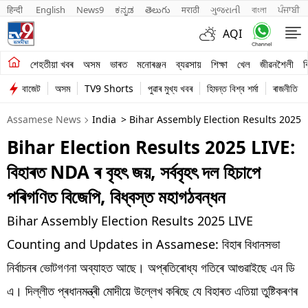
हिन्दी 
English
News9
ಕನ್ನಡ
తెలుగు
मराठी
ગુજરાતી
বাংলা
ਪੰਜਾਬੀ
AQI
শেহতীয়া খবৰ
শেহতীয়া খবৰ
অসম
ভাৰত
মনোৰঞ্জন
ব্যৱসায়
শিক্ষা
খেল
জীৱনশৈলী
ব
বাজেট
অসম
TV9 Shorts
পুৱাৰ মুখ্য খবৰ
হিমন্ত বিশ্ব শৰ্মা
ৰাজনীতি
অসম
Assamese News
India
> Bihar Assembly Election Results 202
ভাৰত
Bihar Election Results 2025 LIVE:
মনোৰঞ্জন
বিহাৰত NDA ৰ বৃহৎ জয়, সৰ্ববৃহৎ দল হিচাপে
ব্যৱসায়
পৰিগণিত বিজেপি, বিধ্বস্ত মহাগঠবন্ধন
শিক্ষা
Bihar Assembly Election Results 2025 LIVE
Counting and Updates in Assamese: বিহাৰ বিধানসভা
খেল
নিৰ্বাচনৰ ভোটগণনা অব্যাহত আছে। অপ্ৰতিৰোধ্য গতিৰে আগুৱাইছে এন ডি
জীৱনশৈলী
এ। দিল্লীত প্ৰধানমন্ত্ৰী মোদীয়ে উল্লেখ কৰিছে যে বিহাৰত এতিয়া তুষ্টিকৰণৰ