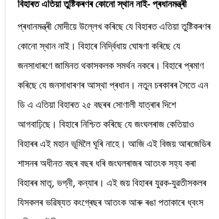
বিহাৰত এতিয়া তুষ্টিকৰণৰ কোনো স্থান নাই- প্ৰধানমন্ত্ৰী
প্ৰধানমন্ত্ৰী মোদীয়ে উল্লেখ কৰিছে যে বিহাৰত এতিয়া তুষ্টিকৰণৰ
কোনো স্থান নাই। বিহাৰে নিৰ্দ্বিধায় ঘোষণা কৰিছে যে
জনসাধাৰণে জামিনত থকাসকলক সমৰ্থন নকৰে। বিহাৰে প্ৰমাণ
কৰিছে যে জনসাধাৰণৰ আস্থা প্ৰধান। নতুন চৰকাৰৰ সৈতে এন
ডি এ এতিয়া বিহাৰত ২৫ বছৰৰ সোণালী যাত্ৰাৰ দিশে
আগবাঢ়িছে। বিহাৰে নিশ্চিত কৰিছে যে জংঘলৰাজ কেতিয়াও
বিহাৰৰ এই মহান ভূমিলৈ ঘূৰি নাহে। আজি এই বিজয় আৰজেডিৰ
শাসনৰ অধীনত বছৰ বছৰ ধৰি জংঘলৰাজৰ আতংক সহ্য কৰা
বিহাৰৰ মাতৃ, ভগ্নী, কন্যাৰ। এই জয় বিহাৰৰ যুৱক-যুৱতীসকলৰ
যিসকলৰ ভৱিষ্যত কংগ্ৰেছৰ আতংক আৰু ৰঙা পতাকাৰে ধ্বংস