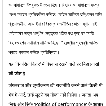
জনসাধাৰণে উপযুক্ত উত্তৰ দিছে। বিহাৰৰ জনসাধাৰণে সমগ্ৰ
দেশৰ আৱেগ প্ৰতিফলিত কৰিছে: ভোটাৰ তালিকা শুদ্ধিকৰণ অতি
প্ৰয়োজনীয়, আৰু ইয়াৰ বিৰুদ্ধে ৰাজনীতিৰ কোনো স্থান নাই।
সেইবাবেই ৰাহুল গান্ধীৰ নেতৃত্বত গঠিত কংগ্ৰেছ দল আজি
বিহাৰত শেষ স্থানলৈ নামি আহিছে।” কেন্দ্ৰীয় গৃহমন্ত্ৰী অমিত
শ্বাহে প্ৰকাশ কৰিছে প্ৰতিক্ৰিয়া।
यह ‘विकसित बिहार’ में विश्वास रखने वाले हर बिहारवासी
की जीत है।
जंगलराज और तुष्टीकरण की राजनीति करने वाले किसी भी
भेष में आएँ, उन्हें लूटने का मौका नहीं मिलेगा। जनता अब
सिर्फ और सिर्फ ‘Politics of performance’ के आधार