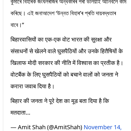
কুমাৰে বিহাৰক জংঘলৰাজৰ অন্ধকাৰৰ পৰা উলিয়াই আনিবলৈ কাম
কৰিছে। এই জনাআদেশ ‘উন্নত বিহাৰ’ৰ প্ৰতি দায়বদ্ধতাৰ
বাবে।”
बिहारवासियों का एक-एक वोट भारत की सुरक्षा और
संसाधनों से खेलने वाले घुसपैठियों और उनके हितैषियों के
खिलाफ मोदी सरकार की नीति में विश्वास का प्रतीक है।
वोटबैंक के लिए घुसपैठियों को बचाने वालों को जनता ने
करारा जवाब दिया है।
बिहार की जनता ने पूरे देश का मूड बता दिया है कि
मतदाता…
— Amit Shah (@AmitShah)
November 14,