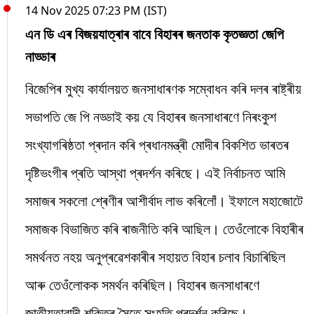
14 Nov 2025 07:23 PM (IST)
এন ডি এৰ বিজয়যাত্ৰাৰ বাবে বিহাৰৰ জনতাক কৃতজ্ঞতা জেপি
নাড্ডাৰ
বিজেপিৰ মুখ্য কাৰ্যালয়ত জনসাধাৰণক সম্বোধন কৰি দলৰ ৰাষ্ট্ৰীয়
সভাপতি জে পি নড্ডাই কয় যে বিহাৰৰ জনসাধাৰণে নিৰংকুশ
সংখ্যাগৰিষ্ঠতা প্ৰদান কৰি প্ৰধানমন্ত্ৰী মোদীৰ বিকশিত ভাৰতৰ
দৃষ্টিভংগীৰ প্ৰতি আস্থা প্ৰদৰ্শন কৰিছে। এই নিৰ্বাচনত আমি
সমাজৰ সকলো শ্ৰেণীৰ আশীৰ্বাদ লাভ কৰিলোঁ। ইফালে মহাজোটে
সমাজক বিভাজিত কৰি ৰাজনীতি কৰি আছিল। তেওঁলোকে বিহাৰীৰ
সমৰ্থনত নহয় অনুপ্ৰৱেশকাৰীৰ সহায়ত বিহাৰ চলাব বিচাৰিছিল
আৰু তেওঁলোকক সমৰ্থন কৰিছিল। বিহাৰৰ জনসাধাৰণে
জাতীয়তাবাদী শক্তিৰ সৈতে সংহতি প্ৰদৰ্শন কৰিছে।