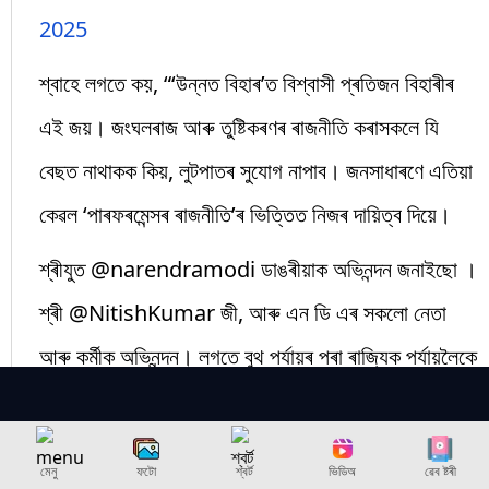
2025
শ্বাহে লগতে কয়, “‘উন্নত বিহাৰ’ত বিশ্বাসী প্ৰতিজন বিহাৰীৰ
এই জয়। জংঘলৰাজ আৰু তুষ্টিকৰণৰ ৰাজনীতি কৰাসকলে যি
বেছত নাথাকক কিয়, লুটপাতৰ সুযোগ নাপাব। জনসাধাৰণে এতিয়া
কেৱল ‘পাৰফৰমেন্সৰ ৰাজনীতি’ৰ ভিত্তিত নিজৰ দায়িত্ব দিয়ে।
শ্ৰীযুত @narendramodi ডাঙৰীয়াক অভিনন্দন জনাইছো ।
শ্ৰী @NitishKumar জী, আৰু এন ডি এৰ সকলো নেতা
আৰু কৰ্মীক অভিনন্দন। লগতে বুথ পৰ্যায়ৰ পৰা ৰাজ্যিক পৰ্যায়লৈকে
@BJP4Bihar ৰ সকলো কৰ্মীক প্ৰণাম জনাইছো, যিসকলে
নিজৰ অক্লান্ত পৰিশ্ৰমৰ জৰিয়তে এই ফলাফল বাস্তৱত পৰিণত
মেনু
ফটো
শ্বৰ্ট
ভিডিঅ
ৱেব ষ্টৰী
কৰিছে। মই বিহাৰৰ জনসাধাৰণক, আৰু বিশেষকৈ আমাৰ মাতৃ-