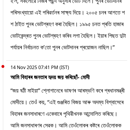
হ’ল, সকলোৱে নিজৰ পছন্দ অনুসৰি ভোট দিলে। পুনৰ ভোটদানৰ
পৰিসংখ্যায়ো এই পৰিৱৰ্তনৰ সাক্ষ্য দিয়ে। ২০০৫ চনৰ আগতে শ
শ ঠাইত পুনৰ ভোটগ্ৰহণ কৰা হৈছিল। ১৯৯৫ চনত প্ৰতি হাজাৰ
ভোটকেন্দ্ৰত পুনৰ ভোটগ্ৰহণ কৰিব লগা হৈছিল। ইয়াৰ পিছত দুটা
পৰ্যায়ৰ নিৰ্বাচনত ক’তো পুনৰ ভোটদানৰ প্ৰয়োজন নাছিল।”
14 Nov 2025 07:41 PM (IST)
আমি বিহাৰৰ জনতাৰ হৃদয় জয় কৰিছোঁ- মোদী
“জয় ষঠী মাইয়া” শ্লোগানেৰে ভাষণৰ আৰম্ভণি কৰে প্ৰধানমন্ত্ৰী
মোদীয়ে। তেওঁ কয়, “এই গুঞ্জৰিত বিজয় আৰু অদম্য বিশ্বাসেৰে
বিহাৰৰ জনসাধাৰণে একেবাৰে পৃথিৱীখনক আন্দোলিত কৰিছে।
আমি জনসাধাৰণৰ সেৱক। আমি তেওঁলোকৰ কষ্টৰে তেওঁলোকক