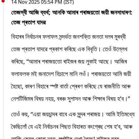
14 Nov 2025 05:54 PM (IST)
তেজস্বী আজি ব্যৰ্থ; আনকি আমাৰ পৰাজয়তো জয়ী জনসাধাৰণ:
তেজ প্ৰতাপ যাদৱ
বিহাৰৰ নিৰ্বাচনৰ ফলাফল সন্দৰ্ভত জনশক্তি জনতা দলৰ মুৰব্বী
তেজ প্ৰতাপ যাদৱে প্ৰকাশ কৰিছে এক বিবৃতি। তেওঁ উল্লেখ
কৰিছে, “আমাৰ পৰাজয়তো ৰাইজৰ জয় লুকাই আছে। আজিৰ
ফলাফলক মই জনাদেশ হিচাপে মানি লওঁ। পৰাজয়তো আমি জয়ী
হৈছো, কাৰণ বিহাৰে স্পষ্ট বাৰ্তা প্ৰেৰণ কৰিছে যে ৰাজনীতি আৰু
নেপটিজিমৰ বিষয় নহয়, বৰঞ্চ সুশাসন আৰু শিক্ষাৰ বিষয় হ’ব।”
তেওঁ কয়, “এয়া জয়চান্দৰ বাবে এক সুন্দৰ পৰাজয়। আমি ইতিমধ্যে
কৈছিলোঁ যে এই নিৰ্বাচনৰ পিছত বিহাৰত কংগ্ৰেছ শেষ হ’ব, আৰু
আজি কেৱল কোৱা নহয়, স্পষ্টকৈ দেখা গৈছে! ৰাইজৰ মৰম,