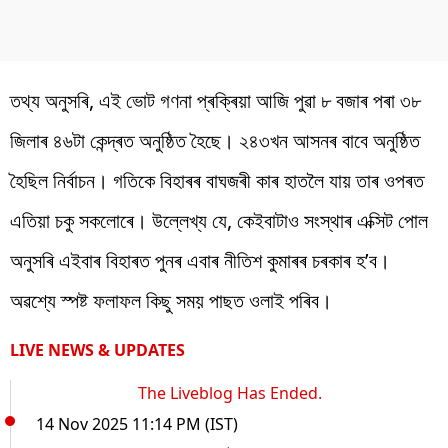
তথ্য অনুসৰি, এই ভোট গণনা প্ৰক্ৰিয়া আজি পুৱা ৮ বজাৰ পৰা ৩৮
জিলাৰ ৪৬টা কেন্দ্ৰত অনুষ্ঠিত হৈছে। ২৪৩খন আসনৰ বাবে অনুষ্ঠিত
হৈছিল নিৰ্বাচন। গতিকে বিহাৰৰ বাঘজৰী কাৰ হাতলৈ যায় তাৰ ওপৰত
এতিয়া চকু সকলোৰে। উল্লেখ্য যে, কেইবাটাও সংস্থাৰ এক্সিট পোল
অনুসৰি এইবাৰ বিহাৰত পুনৰ এবাৰ নীতিশ কুমাৰৰ চৰকাৰ হ’ব।
অৱশ্যে স্পষ্ট ফলাফল কিছু সময় পাছত ওলাই পৰিব।
LIVE NEWS & UPDATES
The Liveblog Has Ended.
14 Nov 2025 11:14 PM (IST)