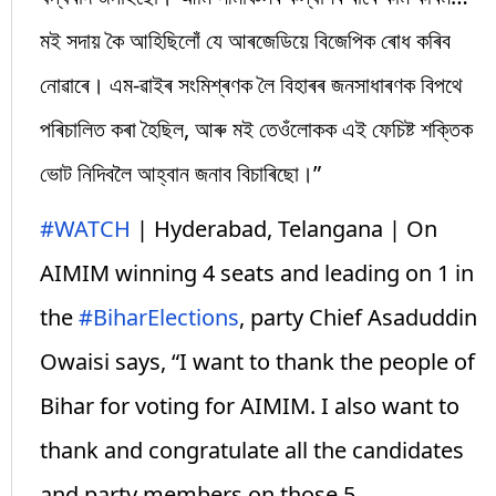
মই সদায় কৈ আহিছিলোঁ যে আৰজেডিয়ে বিজেপিক ৰোধ কৰিব
নোৱাৰে। এম-ৱাইৰ সংমিশ্ৰণক লৈ বিহাৰৰ জনসাধাৰণক বিপথে
পৰিচালিত কৰা হৈছিল, আৰু মই তেওঁলোকক এই ফেচিষ্ট শক্তিক
ভোট নিদিবলৈ আহ্বান জনাব বিচাৰিছো।”
#WATCH
| Hyderabad, Telangana | On
AIMIM winning 4 seats and leading on 1 in
the
#BiharElections
, party Chief Asaduddin
Owaisi says, “I want to thank the people of
Bihar for voting for AIMIM. I also want to
thank and congratulate all the candidates
and party members on those 5…