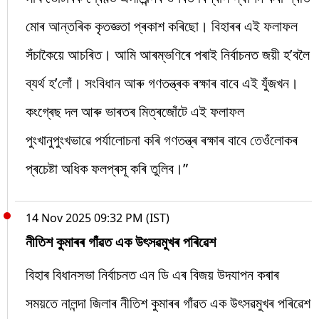
মোৰ আন্তৰিক কৃতজ্ঞতা প্ৰকাশ কৰিছো। বিহাৰৰ এই ফলাফল
সঁচাকৈয়ে আচৰিত। আমি আৰম্ভণিৰে পৰাই নিৰ্বাচনত জয়ী হ’বলৈ
ব্যৰ্থ হ’লোঁ। সংবিধান আৰু গণতন্ত্ৰক ৰক্ষাৰ বাবে এই যুঁজখন।
কংগ্ৰেছ দল আৰু ভাৰতৰ মিত্ৰজোঁটে এই ফলাফল
পুংখানুপুংখভাৱে পৰ্যালোচনা কৰি গণতন্ত্ৰ ৰক্ষাৰ বাবে তেওঁলোকৰ
প্ৰচেষ্টা অধিক ফলপ্ৰসূ কৰি তুলিব।”
14 Nov 2025 09:32 PM (IST)
নীতিশ কুমাৰৰ গাঁৱত এক উৎসৱমুখৰ পৰিৱেশ
বিহাৰ বিধানসভা নিৰ্বাচনত এন ডি এৰ বিজয় উদযাপন কৰাৰ
সময়তে নালন্দা জিলাৰ নীতিশ কুমাৰৰ গাঁৱত এক উৎসৱমুখৰ পৰিৱেশ