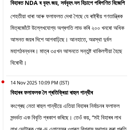
বিহাৰত NDA ৰ বৃহৎ জয়, সৰ্ববৃহৎ দল হিচাপে পৰিগণিত বিজেপি
শেহতীয়া ধাৰা আৰু ফলাফলত দেখা গৈছে যে ৰাষ্ট্ৰীয় গণতান্ত্ৰিক
মিত্ৰজোঁটে উল্লেখযোগ্য অগ্ৰগতি লাভ কৰি ২০০ খনৰো অধিক
আসনত জয়ৰ দিশে আগবাঢ়িছে। আনহাতে, অৱস্থা দুৰ্বল
মহাগঠবন্ধনৰ। মাত্ৰ ৩৫খন আসনতে সন্তুষ্ট থাকিলগীয়া হৈছে
বিৰোধী।
14 Nov 2025 10:09 PM (IST)
বিহাৰৰ ফলাফলক লৈ প্ৰতিক্ৰিয়া ৰাহুল গান্ধীৰ
কংগ্ৰেছ নেতা ৰাহুল গান্ধীয়ে এতিয়া বিহাৰৰ নিৰ্বাচনৰ ফলাফল
সন্দৰ্ভত এক বিবৃতি প্ৰকাশ কৰিছে। তেওঁ কয়, “মই বিহাৰৰ লাখ
লাখ ভোটাৰক গ্ৰেণ্ড এলায়েন্সৰ ওপৰত বিশ্বাস স্থাপন কৰা প্ৰতি