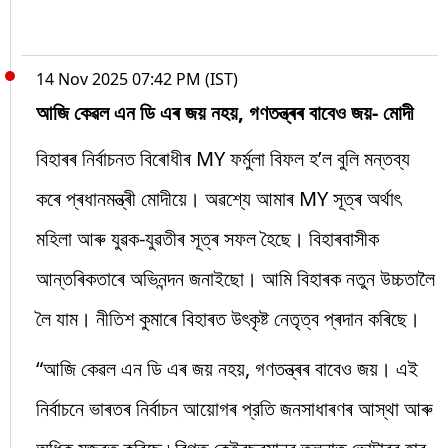
14 Nov 2025 07:42 PM (IST)
আজি কেৱল এন ডি এৰ জয় নহয়, গণতন্ত্ৰৰ বাবেও জয়- মোদী
বিহাৰৰ নিৰ্বাচনত বিৰোধীৰ MY ফৰ্মুলা বিফল হ’ল বুলি মন্তব্য
কৰে প্ৰধানমন্ত্ৰী মোদীয়ে। অৱশ্যে আমাৰ MY সূত্ৰ অৰ্থাৎ
মহিলা আৰু যুৱক-যুৱতীৰ সূত্ৰ সফল হৈছে। বিহাৰবাসীক
আন্তৰিকতাৰে অভিনন্দন জনাইছো। আমি বিহাৰক নতুন উচ্চতালৈ
লৈ যাম। নীতিশ কুমাৰে বিহাৰত উৎকৃষ্ট নেতৃত্ব প্ৰদান কৰিছে।
“আজি কেৱল এন ডি এৰ জয় নহয়, গণতন্ত্ৰৰ বাবেও জয়। এই
নির্বাচনে ভাৰতৰ নির্বাচন আয়োগৰ প্রতি জনসাধাৰণৰ আস্থা আৰু