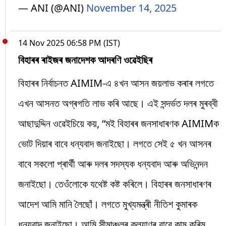
— ANI (@ANI)
November 14, 2025
14 Nov 2025 06:58 PM (IST)
বিহাৰৰ ৰাইজৰ জনাদেশক আদৰণি ওৱেইছিৰ
বিহাৰৰ নিৰ্বাচনত AIMIM-এ ৪খন আসন জয়লাভ কৰাৰ লগতে
এখন আসনত অগ্ৰগতি লাভ কৰি আছে। এই সন্দৰ্ভত দলৰ মুৰব্বী
আছাদুদ্দিন ওৱেইচিয়ে কয়, “মই বিহাৰৰ জনসাধাৰণক AIMIMক
ভোট দিয়াৰ বাবে ধন্যবাদ জনাইছো। লগতে সেই ৫ খন আসনৰ
বাবে সকলো প্ৰাৰ্থী আৰু দলৰ সদস্যক ধন্যবাদ আৰু অভিনন্দন
জনাইছো। তেওঁলোকে যথেষ্ট কষ্ট কৰিলে। বিহাৰৰ জনসাধাৰণৰ
আদেশ আমি মানি লৈছোঁ। লগতে মুখ্যমন্ত্ৰী নীতিশ কুমাৰক
ধন্যবাদ জনাইছো। আমি সীমাঞ্চলৰ কল্যাণৰ বাবে কাম কৰিম…