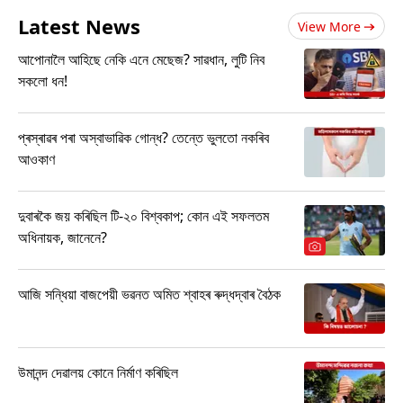
Latest News
View More
আপোনালৈ আহিছে নেকি এনে মেছেজ? সাৱধান, লুটি নিব
সকলো ধন!
প্ৰস্ৰাৱৰ পৰা অস্বাভাৱিক গোন্ধ? তেন্তে ভুলতো নকৰিব
আওকাণ
দুবাৰকৈ জয় কৰিছিল টি-২০ বিশ্বকাপ; কোন এই সফলতম
অধিনায়ক, জানেনে?
আজি সন্ধিয়া বাজপেয়ী ভৱনত অমিত শ্বাহৰ ৰুদ্ধদ্বাৰ বৈঠক
উমানন্দ দেৱালয় কোনে নিৰ্মাণ কৰিছিল