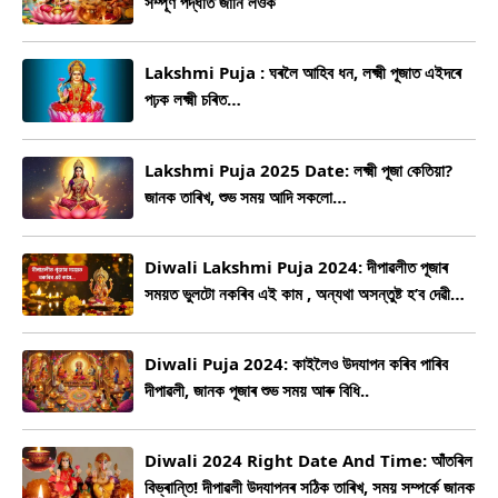
সম্পূৰ্ণ পদ্ধতি জানি লওক
Lakshmi Puja : ঘৰলৈ আহিব ধন, লক্ষ্মী পূজাত এইদৰে
পঢ়ক লক্ষ্মী চৰিত…
Lakshmi Puja 2025 Date: লক্ষ্মী পূজা কেতিয়া?
জানক তাৰিখ, শুভ সময় আদি সকলো…
Diwali Lakshmi Puja 2024: দীপাৱলীত পূজাৰ
সময়ত ভুলটো নকৰিব এই কাম , অন্যথা অসন্তুষ্ট হ’ব দেৱী
লক্ষ্মী!
Diwali Puja 2024: কাইলৈও উদযাপন কৰিব পাৰিব
দীপাৱলী, জানক পূজাৰ শুভ সময় আৰু বিধি..
Diwali 2024 Right Date And Time: আঁতৰিল
বিভ্ৰান্তি! দীপাৱলী উদযাপনৰ সঠিক তাৰিখ, সময় সম্পৰ্কে জানক