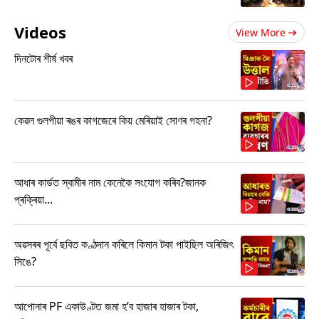
Videos
View More
দিনটোৰ শীৰ্ষ খবৰ
কেৱল গুলপীয়া ৰঙৰ কাগজেৰে কিয় মেৰিয়াই সোণৰ গহনা?
আধাৰ কাৰ্ডত স্বামীৰ নাম কেনেকৈ সংযোগ কৰিব?জানক
প্ৰক্ৰিয়া...
অৱসৰৰ পূৰ্বে ছবিত কণ্ঠদান কৰিলে কিমান টকা পাইছিল অৰিজিৎ
সিঙে?
আপোনাৰ PF একাউণ্টত জমা হ’ব হাজাৰ হাজাৰ টকা,