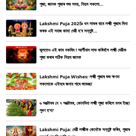
কৰে।
পূজা, জানক পূজাৰ শুভ সময়, নিয়ম সকলো…
Lakshmi Puja 2025ঃ ধন লাভৰ বাবে লক্ষ্মী পূজাৰ দিনা
কৰক এই সহজ কাম! দেৱী হ’ব সন্তুষ্ট…
ভুলতেও এই কাম নকৰিব ! আৰ্শীবাদ লাভ কৰিবলৈ লক্ষ্মী দেৱীক
পূজা কৰাৰ সঠিক নিয়ম জানক
Lakshmi Puja Wishes: লক্ষ্মী পূজাৰ শুভ ক্ষণত
সকলোকে এইদৰে জনাব পাৰে শুভেচ্ছা
৬ অক্টোবৰ নে ৭ অক্টোবৰ, কোনদিনা লক্ষ্মী পূজা কৰিলে মনৰ ইচ্ছা
পূৰণ হ’ব?
Lakshmi Puja: দেৱী লক্ষ্মীক কেনেকৈ সন্তুষ্ট কৰিব, পূজাৰ