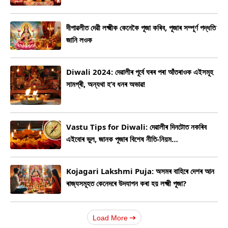
দীপাৱলীত দেৱী লক্ষ্মীক কেনেকৈ পূজা কৰিব, পূজাৰ সম্পূৰ্ণ পদ্ধতি
জানি লওক
Diwali 2024: দেৱালীৰ পূৰ্বে ঘৰৰ পৰা আঁতৰাওক এইসমূহ
সামগ্ৰী, অন্যথা হ’ব ধনৰ অভাৱ!
Vastu Tips for Diwali: দেৱালীৰ দিনটোত নকৰিব
এইবোৰ ভুল, জানক পূজাৰ বিশেষ নীতি-নিয়ম…
Kojagari Lakshmi Puja: অসমৰ বাহিৰে দেশৰ আন
ৰাজ্যসমূহত কেনেদৰে উদযাপন কৰা হয় লক্ষ্মী পূজা?
Load More