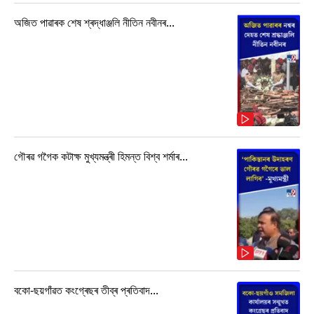
অজিত পাৱাৰক শেষ শ্ৰদ্ধাঞ্জলি নীতিন নবীনৰ...
গৌৰৱ গগৈক কটাক্ষ মুখ্যমন্ত্ৰী হিমন্ত বিশ্ব শৰ্মাৰ...
বকো-ছয়গাঁৱত কংগ্ৰেছৰ তীব্ৰ প্ৰতিবাদ...