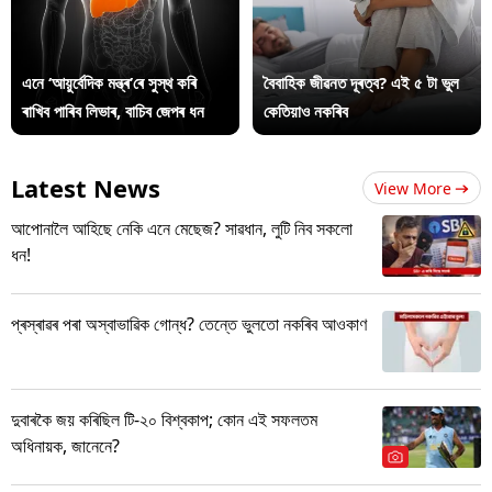
এনে ‘আয়ুৰ্বেদিক মন্ত্ৰ’ৰে সুস্থ কৰি
বৈবাহিক জীৱনত দূৰত্ব? এই ৫ টা ভুল
ৰাখিব পাৰিব লিভাৰ, বাচিব জেপৰ ধন
কেতিয়াও নকৰিব
Latest News
View More
আপোনালৈ আহিছে নেকি এনে মেছেজ? সাৱধান, লুটি নিব সকলো
ধন!
প্ৰস্ৰাৱৰ পৰা অস্বাভাৱিক গোন্ধ? তেন্তে ভুলতো নকৰিব আওকাণ
দুবাৰকৈ জয় কৰিছিল টি-২০ বিশ্বকাপ; কোন এই সফলতম
অধিনায়ক, জানেনে?