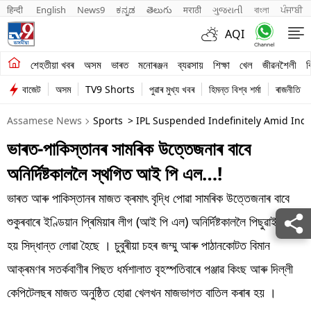
हिन्दी 
English
News9
ಕನ್ನಡ
తెలుగు
मराठी
ગુજરાતી
বাংলা
ਪੰਜਾਬੀ
AQI
শেহতীয়া খবৰ
শেহতীয়া খবৰ
অসম
ভাৰত
মনোৰঞ্জন
ব্যৱসায়
শিক্ষা
খেল
জীৱনশৈলী
ব
বাজেট
অসম
TV9 Shorts
পুৱাৰ মুখ্য খবৰ
হিমন্ত বিশ্ব শৰ্মা
ৰাজনীতি
অসম
Assamese News
Sports
> IPL Suspended Indefinitely Amid Indi
ভাৰত
ভাৰত-পাকিস্তানৰ সামৰিক উত্তেজনাৰ বাবে
মনোৰঞ্জন
অনিৰ্দিষ্টকাললৈ স্থগিত আই পি এল…!
ব্যৱসায়
ভাৰত আৰু পাকিস্তানৰ মাজত ক্ৰমাৎ বৃদ্ধি পোৱা সামৰিক উত্তেজনাৰ বাবে
শিক্ষা
শুকুৰবাৰে ইণ্ডিয়ান প্ৰিমিয়াৰ লীগ (আই পি এল) অনিৰ্দিষ্টকাললৈ পিছুৱাই দিয়া
হয় সিদ্ধান্ত লোৱা হৈছে । চুবুৰীয়া চহৰ জম্মু আৰু পাঠানকোটত বিমান
খেল
আক্ৰমণৰ সতৰ্কবাণীৰ পিছত ধৰ্মশালাত বৃহস্পতিবাৰে পঞ্জাৱ কিংছ আৰু দিল্লী
জীৱনশৈলী
কেপিটেলছৰ মাজত অনুষ্ঠিত হোৱা খেলখন মাজভাগত বাতিল কৰাৰ হয় ।