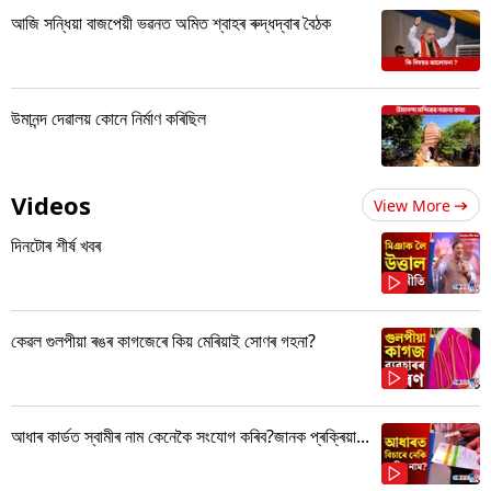
আজি সন্ধিয়া বাজপেয়ী ভৱনত অমিত শ্বাহৰ ৰুদ্ধদ্বাৰ বৈঠক
উমানন্দ দেৱালয় কোনে নিৰ্মাণ কৰিছিল
Videos
View More
দিনটোৰ শীৰ্ষ খবৰ
কেৱল গুলপীয়া ৰঙৰ কাগজেৰে কিয় মেৰিয়াই সোণৰ গহনা?
আধাৰ কাৰ্ডত স্বামীৰ নাম কেনেকৈ সংযোগ কৰিব?জানক প্ৰক্ৰিয়া...