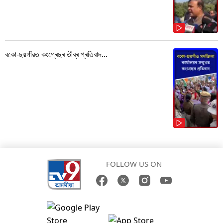
বকো-ছয়গাঁৱত কংগ্ৰেছৰ তীব্ৰ প্ৰতিবাদ...
FOLLOW US ON