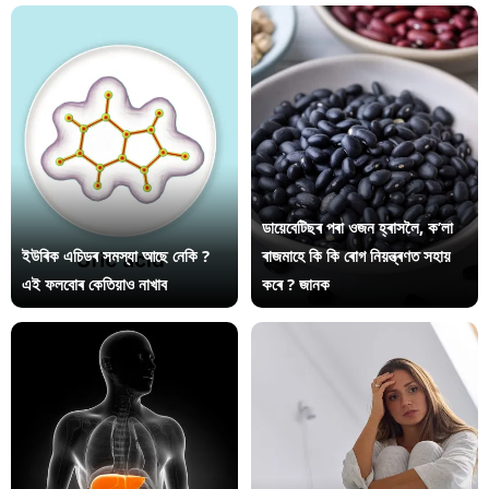
ডায়েবেটিছৰ পৰা ওজন হ্ৰাসলৈ, ক’লা
ইউৰিক এচিডৰ সমস্যা আছে নেকি ?
ৰাজমাহে কি কি ৰোগ নিয়ন্ত্ৰণত সহায়
এই ফলবোৰ কেতিয়াও নাখাব
কৰে ? জানক