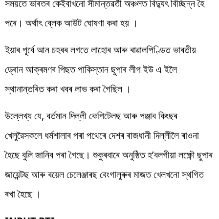
সময়তে ভাৰতৰ কেইবাখনো সীমান্তৱৰ্তী অঞ্চলত বিদ্যুৎ বিচ্ছিন্ন হৈ
পৰে। অৰ্থাৎ ব্লেক আউট ঘোষণা কৰা হয় ।
ইয়াৰ পূৰ্বে আন চহৰৰ লগতে লাহোৰ আৰু ৰাৱালপিণ্ডিত ভাৰতীয়
ড্ৰোন আক্ৰমণৰ পিছত পাকিস্তান ছুপাৰ লীগ ইউ এ ইলৈ
স্থানান্তৰিত কৰা খবৰ লাভ কৰা গৈছিল ।
উল্লেখ্য যে, বৰ্তমান দিল্লী কেপিটেলছ আৰু পঞ্জাব কিংছৰ
খেলুৱৈসকলে ধৰ্মশালাৰ পৰা পথেৰে দেশৰ ৰাজধানী দিল্লীলৈ ৰাওনা
হৈছে বুলি জানিব পৰা গৈছে। শুকুৰবাৰে অনুষ্ঠিত হ’বলগীয়া লক্ষ্ণৌ ছুপাৰ
জায়েন্টছ আৰু ৰয়েল চেলেঞ্জাৰছ বেংগালুৰুৰ মাজত খেলখনো স্থগিত
ৰখা হৈছে ।