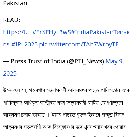
Pakistan
READ:
https://t.co/ErKFHyc3wS
#IndiaPakistanTensio
ns
#IPL2025
pic.twitter.com/TAh7WrbyTF
— Press Trust of India (@PTI_News)
May 9,
2025
উল্লেখ্য যে, পহলগাম সন্ত্ৰাসবাদী আক্ৰমণৰ পাছত পাকিস্তান আৰু
পাকিস্তান অধিকৃত কাশ্মীৰত থকা সন্ত্ৰাসবাদী ঘাটিত ক্ষেপণাস্ত্ৰৰে
আক্ৰমণ চলাই ভাৰতে । ইয়াৰ পাছতে বৃহস্পতিবাৰে জম্মুত বিমান
আক্ৰমণৰ সতৰ্কবাণী আৰু বিস্ফোৰণৰ দৰে শব্দৰ শুনাৰ খবৰ পোৱাৰ