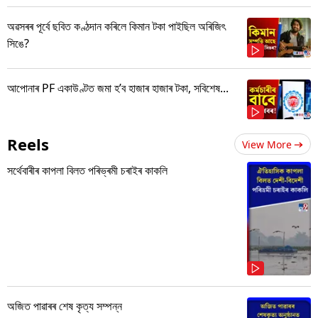
অৱসৰৰ পূৰ্বে ছবিত কণ্ঠদান কৰিলে কিমান টকা পাইছিল অৰিজিৎ
সিঙে?
আপোনাৰ PF একাউণ্টত জমা হ’ব হাজাৰ হাজাৰ টকা, সবিশেষ...
Reels
View More
সৰ্থেবাৰীৰ কাপলা বিলত পৰিভ্ৰমী চৰাইৰ কাকলি
অজিত পাৱাৰৰ শেষ কৃত্য সম্পন্ন