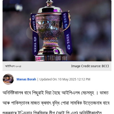
বিশ্ব
প্ৰযুক্তি
Videos
আইপিএল ২০২৫
Image Credit source: BCCI
Manas Borah
|
Updated On:
10 May 2025 12:12 PM
অনিৰ্দিষ্টকালৰ বাবে পিছুৱাই দিয়া হৈছে আইপিএলৰ মেচসমূহ । ভাৰত
আৰু পাকিস্তানৰ মাজত ক্ৰমাৎ বৃদ্ধি পোৱা সামৰিক উত্তেজনাৰ বাবে
শুকুৰবাৰে ইণ্ডিয়ান প্ৰিমিয়াৰ লীগ (আই পি এল) অনিৰ্দিষ্টকাললৈ