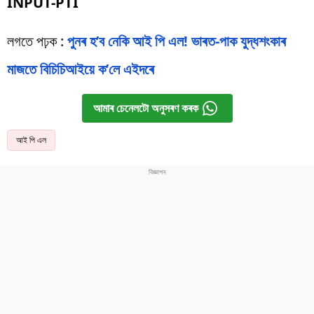
INPUT-PTI
লগতে পঢ়ক :
পুনৰ হ’ব নেকি আই পি এল! ভাৰত-পাক যুদ্ধশংকাৰ
মাজতে বিচিচিআইয়ে ক’লে এইদৰে
আমাৰ চেনেলটো অনুসৰণ কৰক
আই পি এল