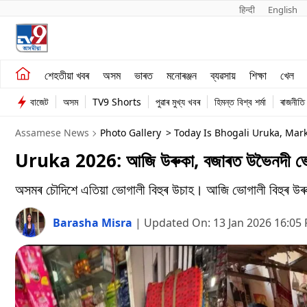
हिन्दी 
English
শেহতীয়া খবৰ
মনোৰঞ্জন
শেহতীয়া খবৰ
অসম
ভাৰত
মনোৰঞ্জন
ব্যৱসায়
শিক্ষা
খেল
অসম
ব্যৱসায়
বাজেট
অসম
TV9 Shorts
পুৱাৰ মুখ্য খবৰ
হিমন্ত বিশ্ব শৰ্মা
ৰাজনীতি
ভাৰত
Assamese News
Photo Gallery
> Today Is Bhogali Uruka, Mark
Uruka 2026: আজি উৰুকা, বজাৰত উভৈনদী ভোগ
অসমৰ চৌদিশে এতিয়া ভোগালী বিহুৰ উচাহ। আজি ভোগালী বিহুৰ উৰুক
Barasha Misra
|
Updated On:
13 Jan 2026 16:05