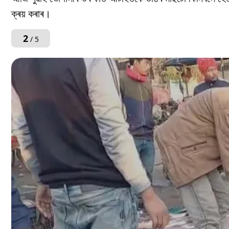
ক্ৰয় কৰাৰ।
2
/ 5