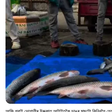
আজি পুৱাই ভোগালীৰ উৰুকাত আটাইতকৈ ডাঙৰ মাছটো কিনিবলৈ হেতাও