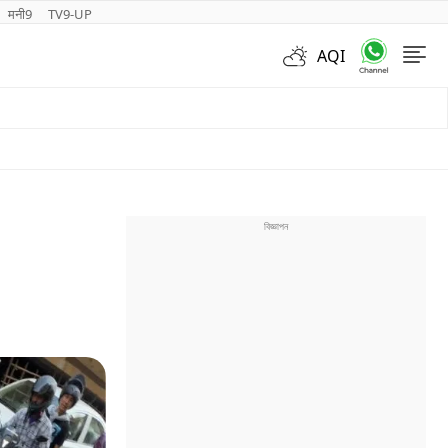
मनी9
TV9-UP
AQI
Videos