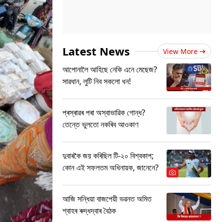
Latest News
View More
আপোনালৈ আহিছে নেকি এনে মেছেজ?
সাৱধান, লুটি নিব সকলো ধন!
প্ৰস্ৰাৱৰ পৰা অস্বাভাৱিক গোন্ধ?
তেন্তে ভুলতো নকৰিব আওকাণ
দুবাৰকৈ জয় কৰিছিল টি-২০ বিশ্বকাপ;
কোন এই সফলতম অধিনায়ক, জানেনে?
আজি সন্ধিয়া বাজপেয়ী ভৱনত অমিত
শ্বাহৰ ৰুদ্ধদ্বাৰ বৈঠক