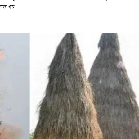
জভাত খায়।