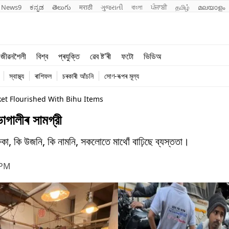
News9
ಕನ್ನಡ
తెలుగు
मराठी
ગુજરાતી
বাংলা
ਪੰਜਾਬੀ
தமிழ்
മലയാളം
শিক্ষা
বিশ্ব
জীৱনশৈলী
বিশ্ব
প্ৰযুক্তি
ৱেব ষ্ট'ৰী
ফটো
ভিডিঅ
খেল
প্ৰযুক্তি
স্বাস্থ্য
ৰাশিফল
চৰকাৰী আঁচনি
সোণ-ৰূপৰ মূল্য
জীৱনশৈলী
et Flourished With Bihu Items
ালীৰ সামগ্রী
া, কি উজনি, কি নামনি, সকলোতে মাথোঁ বাঢ়িছে ব্যস্ততা।
 PM