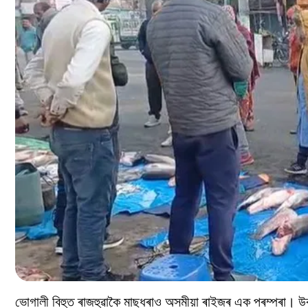
ভোগালী বিহুত ৰাজহুৱাকৈ মাছধৰাও অসমীয়া ৰাইজৰ এক পৰম্পৰা। উৰ