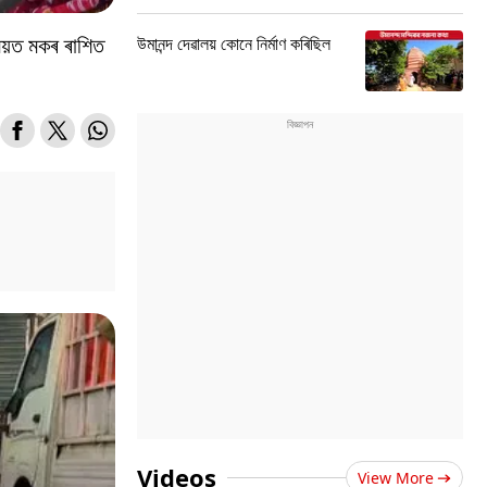
য়ত মকৰ ৰাশিত
উমানন্দ দেৱালয় কোনে নিৰ্মাণ কৰিছিল
Videos
View More