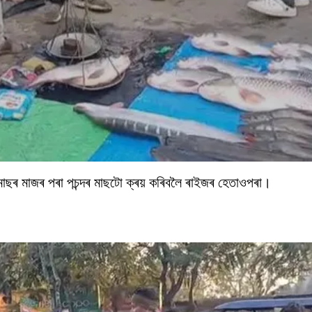
 মাছৰ মাজৰ পৰা পচন্দৰ মাছটো ক্ৰয় কৰিবলৈ ৰাইজৰ হেতাওপৰা।