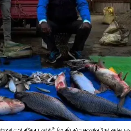
পৰা লাগে ৰাইজৰ। ভোগালী বিহু বুলি ক’লে সকলোৰে ইচ্ছা বজাৰৰ চকু