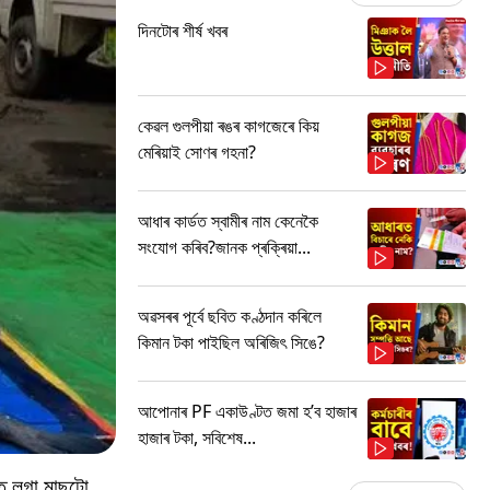
দিনটোৰ শীৰ্ষ খবৰ
কেৱল গুলপীয়া ৰঙৰ কাগজেৰে কিয়
মেৰিয়াই সোণৰ গহনা?
আধাৰ কাৰ্ডত স্বামীৰ নাম কেনেকৈ
সংযোগ কৰিব?জানক প্ৰক্ৰিয়া...
অৱসৰৰ পূৰ্বে ছবিত কণ্ঠদান কৰিলে
কিমান টকা পাইছিল অৰিজিৎ সিঙে?
আপোনাৰ PF একাউণ্টত জমা হ’ব হাজাৰ
হাজাৰ টকা, সবিশেষ...
ত লগা মাছটো