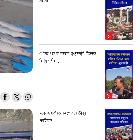
নবীনৰ...
গৌৰৱ গগৈক কটাক্ষ মুখ্যমন্ত্ৰী হিমন্ত
বিশ্ব শৰ্মাৰ...
বকো-ছয়গাঁৱত কংগ্ৰেছৰ তীব্ৰ
প্ৰতিবাদ...