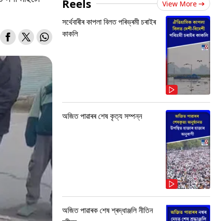
Reels
View More
সৰ্থেবাৰীৰ কাপলা বিলত পৰিভ্ৰমী চৰাইৰ
কাকলি
অজিত পাৱাৰৰ শেষ কৃত্য সম্পন্ন
অজিত পাৱাৰক শেষ শ্ৰদ্ধাঞ্জলি নীতিন