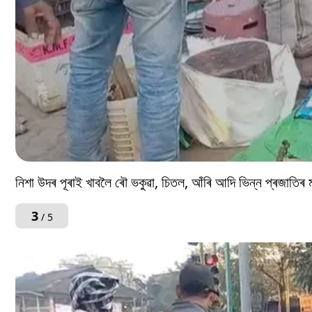
নিশা উদৰ পূৰাই খাবলৈ ৰৌ ভকুৱা, চিতল, আঁৰি আদি ভিন্ন প্ৰজাতিৰ
3
/ 5