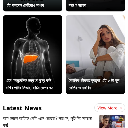
এই ফলবোৰ কেতিয়াও নাখাব
কৰে ? জানক
এনে ‘আয়ুৰ্বেদিক মন্ত্ৰ’ৰে সুস্থ কৰি
বৈবাহিক জীৱনত দূৰত্ব? এই ৫ টা ভুল
ৰাখিব পাৰিব লিভাৰ, বাচিব জেপৰ ধন
কেতিয়াও নকৰিব
Latest News
View More
আপোনালৈ আহিছে নেকি এনে মেছেজ? সাৱধান, লুটি নিব সকলো
ধন!