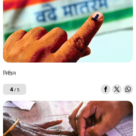
নিৰ্বাচন
4
/ 5