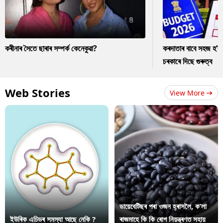
কৰীনাৰ সৈতে ছাৰাৰ সম্পৰ্ক কেনেকুৱা?
কৰদাতাৰ বাবে সহজ হ’ব
চৰকাৰে দিছে গুৰুত্ব
Web Stories
View More
ডায়েবেটিছৰ পৰা ওজন হ্ৰাসলৈ, ক’লা
ইউৰিক এচিডৰ সমস্যা আছে নেকি ?
ৰাজমাহে কি কি ৰোগ নিয়ন্ত্ৰণত সহায়