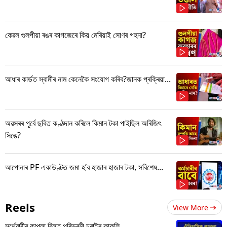
কেৱল গুলপীয়া ৰঙৰ কাগজেৰে কিয় মেৰিয়াই সোণৰ গহনা?
আধাৰ কাৰ্ডত স্বামীৰ নাম কেনেকৈ সংযোগ কৰিব?জানক প্ৰক্ৰিয়া...
অৱসৰৰ পূৰ্বে ছবিত কণ্ঠদান কৰিলে কিমান টকা পাইছিল অৰিজিৎ
সিঙে?
আপোনাৰ PF একাউণ্টত জমা হ’ব হাজাৰ হাজাৰ টকা, সবিশেষ...
Reels
View More
সৰ্থেবাৰীৰ কাপলা বিলত পৰিভ্ৰমী চৰাইৰ কাকলি