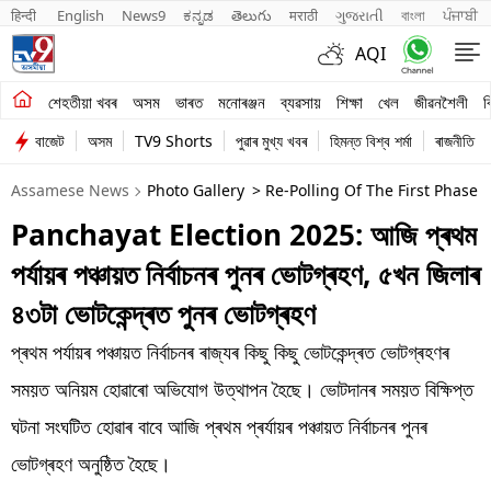
हिन्दी 
English
News9
ಕನ್ನಡ
తెలుగు
मराठी
ગુજરાતી
বাংলা
ਪੰਜਾਬੀ
AQI
শেহতীয়া খবৰ
শেহতীয়া খবৰ
অসম
ভাৰত
মনোৰঞ্জন
ব্যৱসায়
শিক্ষা
খেল
জীৱনশৈলী
ব
বাজেট
অসম
TV9 Shorts
পুৱাৰ মুখ্য খবৰ
হিমন্ত বিশ্ব শৰ্মা
ৰাজনীতি
অসম
Assamese News
Photo Gallery
> Re-Polling Of The First Phase 
ভাৰত
Panchayat Election 2025: আজি প্ৰথম
মনোৰঞ্জন
পৰ্যায়ৰ পঞ্চায়ত নিৰ্বাচনৰ পুনৰ ভোটগ্ৰহণ, ৫খন জিলাৰ
ব্যৱসায়
৪৩টা ভোটকেন্দ্ৰত পুনৰ ভোটগ্ৰহণ
শিক্ষা
প্ৰথম পৰ্যায়ৰ পঞ্চায়ত নিৰ্বাচনৰ ৰাজ্যৰ কিছু কিছু ভোটকেন্দ্ৰত ভোটগ্ৰহণৰ
সময়ত অনিয়ম হোৱাৰো অভিযোগ উত্থাপন হৈছে। ভোটদানৰ সময়ত বিক্ষিপ্ত
খেল
ঘটনা সংঘটিত হোৱাৰ বাবে আজি প্ৰথম প্ৰৰ্যায়ৰ পঞ্চায়ত নিৰ্বাচনৰ পুনৰ
জীৱনশৈলী
ভোটগ্ৰহণ অনুষ্ঠিত হৈছে।