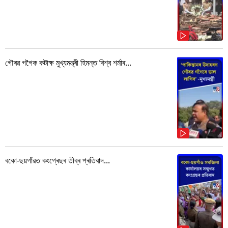
গৌৰৱ গগৈক কটাক্ষ মুখ্যমন্ত্ৰী হিমন্ত বিশ্ব শৰ্মাৰ...
বকো-ছয়গাঁৱত কংগ্ৰেছৰ তীব্ৰ প্ৰতিবাদ...