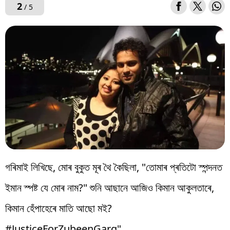
2
/ 5
গৰিমাই লিখিছে, মোৰ বুকুত মূৰ থৈ কৈছিলা, "তোমাৰ প্ৰতিটো স্পন্দনত
ইমান স্পষ্ট যে মোৰ নাম?" শুনি আছানে আজিও কিমান‌ আকুলতাৰে,
কিমান হেঁপাহেৰে মাতি আছো মই?
#JusticeForZubeenGarg"