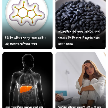
ডায়েবেটিছৰ পৰা ওজন হ্ৰাসলৈ, ক’লা
ইউৰিক এচিডৰ সমস্যা আছে নেকি ?
ৰাজমাহে কি কি ৰোগ নিয়ন্ত্ৰণত সহায়
এই ফলবোৰ কেতিয়াও নাখাব
কৰে ? জানক
এনে ‘আয়ুৰ্বেদিক মন্ত্ৰ’ৰে সুস্থ কৰি
বৈবাহিক জীৱনত দূৰত্ব? এই ৫ টা ভুল