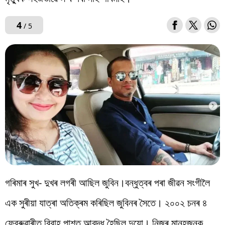
4
/ 5
গৰিমাৰ সুখ- দুখৰ লগৰী আছিল জুবিন।বন্ধুত্বৰ পৰা জীৱন সংগীলৈ
এক সুৰীয়া যাত্ৰা অতিক্ৰম কৰিছিল জুবিনৰ সৈতে। ২০০২ চনৰ ৪
ফেব্ৰুৱাৰীত বিবাহ পাশত আবদ্ধ হৈছিল দুয়ো। নিজৰ মানুহজনক