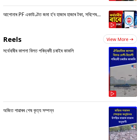
আপোনাৰ PF একাউণ্টত জমা হ’ব হাজাৰ হাজাৰ টকা, সবিশেষ...
Reels
View More
সৰ্থেবাৰীৰ কাপলা বিলত পৰিভ্ৰমী চৰাইৰ কাকলি
অজিত পাৱাৰৰ শেষ কৃত্য সম্পন্ন