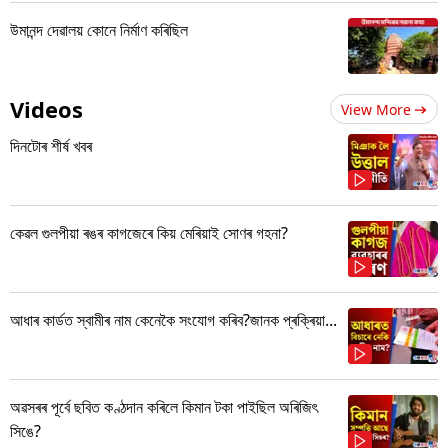
উমানন্দ দেৱালয় কোনে নিৰ্মাণ কৰিছিল
Videos
View More
দিনটোৰ শীৰ্ষ খবৰ
কেৱল গুলপীয়া ৰঙৰ কাগজেৰে কিয় মেৰিয়াই সোণৰ গহনা?
আধাৰ কাৰ্ডত স্বামীৰ নাম কেনেকৈ সংযোগ কৰিব?জানক প্ৰক্ৰিয়া...
অৱসৰৰ পূৰ্বে ছবিত কণ্ঠদান কৰিলে কিমান টকা পাইছিল অৰিজিৎ
সিঙে?