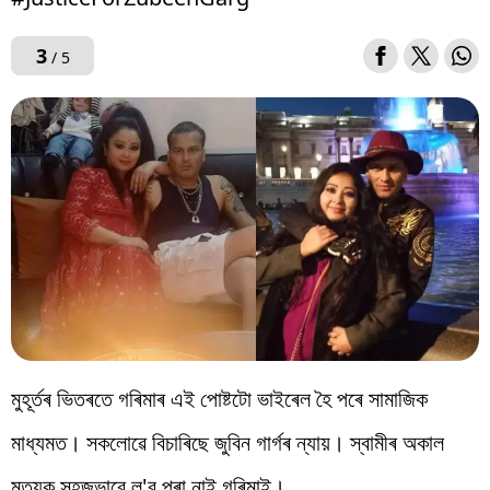
3
/ 5
মুহূৰ্তৰ ভিতৰতে গৰিমাৰ এই পোষ্টটো ভাইৰেল হৈ পৰে সামাজিক
মাধ্যমত। সকলোৱে বিচাৰিছে জুবিন গাৰ্গৰ ন্যায়। স্বামীৰ অকাল
মৃত্যুক সহজভাৱে ল'ব পৰা নাই গৰিমাই।