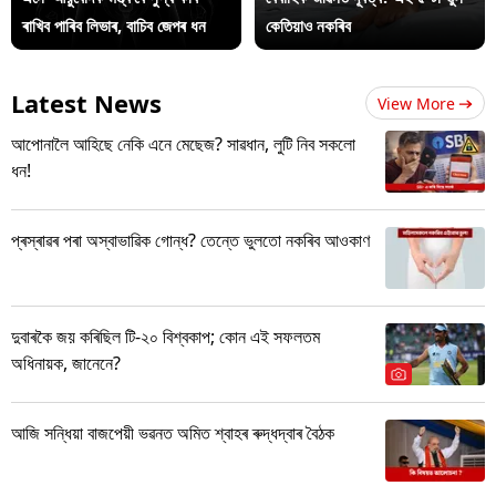
ৰাখিব পাৰিব লিভাৰ, বাচিব জেপৰ ধন
কেতিয়াও নকৰিব
Latest News
View More
আপোনালৈ আহিছে নেকি এনে মেছেজ? সাৱধান, লুটি নিব সকলো
ধন!
প্ৰস্ৰাৱৰ পৰা অস্বাভাৱিক গোন্ধ? তেন্তে ভুলতো নকৰিব আওকাণ
দুবাৰকৈ জয় কৰিছিল টি-২০ বিশ্বকাপ; কোন এই সফলতম
অধিনায়ক, জানেনে?
আজি সন্ধিয়া বাজপেয়ী ভৱনত অমিত শ্বাহৰ ৰুদ্ধদ্বাৰ বৈঠক