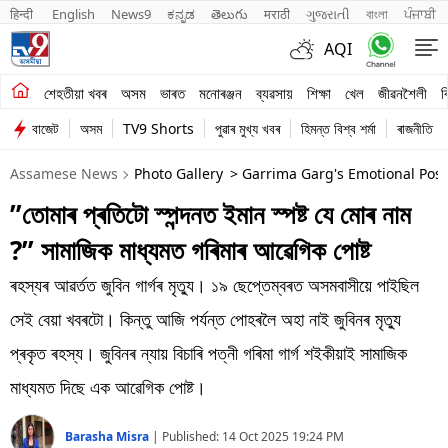
हिन्दी 
English
News9
ಕನ್ನಡ
తెలుగు
मराठी
ગુજરાતી
বাংলা
ਪੰਜਾਬੀ
AQI
শেহতীয়া খবৰ
শেহতীয়া খবৰ
অসম
ভাৰত
মনোৰঞ্জন
ব্যৱসায়
শিক্ষা
খেল
জীৱনশৈলী
ব
বাজেট
অসম
TV9 Shorts
পুৱাৰ মুখ্য খবৰ
হিমন্ত বিশ্ব শৰ্মা
ৰাজনীতি
অসম
Assamese News
Photo Gallery
> Garrima Garg's Emotional Pos
ভাৰত
”তোমাৰ প্ৰতিটো স্পন্দনত ইমান স্পষ্ট যে মোৰ নাম
মনোৰঞ্জন
?” সামাজিক মাধ্যমত গৰিমাৰ আৱেগিক পোষ্ট
ব্যৱসায়
ৰহস্যৰ আৱৰ্তত জুবিন গাৰ্গৰ মৃত্যু। ১৯ ছেপ্তেম্বৰত অসমবাসীয়ে পাইছিল
শিক্ষা
সেই বেয়া খবৰটো। কিন্তু আজি পৰ্যন্ত পোহৰলৈ অহা নাই জুবিনৰ মৃত্যু
প্ৰকৃত ৰহস্য। জুবিনৰ ন্যায় বিচাৰি পত্নী গৰিমা গাৰ্গ শইকীয়াই সামাজিক
খেল
মাধ্যমত দিছে এক আৱেগিক পোষ্ট।
জীৱনশৈলী
Barasha Misra
|
Published:
14 Oct 2025 19:24 PM