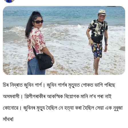
বিশ্ব
প্ৰযুক্তি
Videos
চিৰ নিদ্ৰাত জুবিন গাৰ্গ। জুবিন গাৰ্গৰ মৃত্যুত শোকত ভাগি পৰিছে
অসমবাসী। শিল্পীগৰাকীৰ আকস্মিক বিয়োগক মানি ল’ব পৰা নাই
কোনোৱে। জুবিনৰ মৃত্যু হৈছিল নে হত্যা কৰা হৈছিল সেয়া এক নুবুজা
সাঁথৰ!