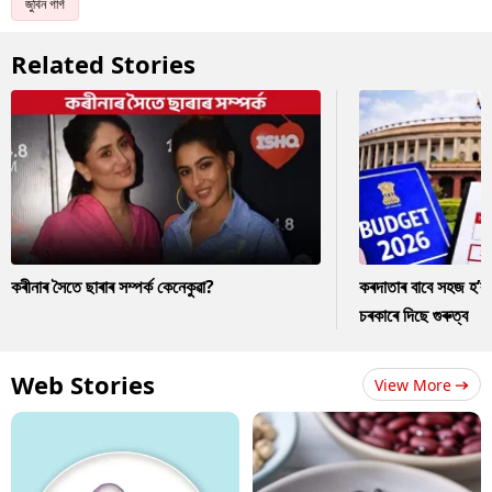
জুবিন গাৰ্গ
Related Stories
কৰীনাৰ সৈতে ছাৰাৰ সম্পৰ্ক কেনেকুৱা?
কৰদাতাৰ বাবে সহজ হ’ব
চৰকাৰে দিছে গুৰুত্ব
Web Stories
View More