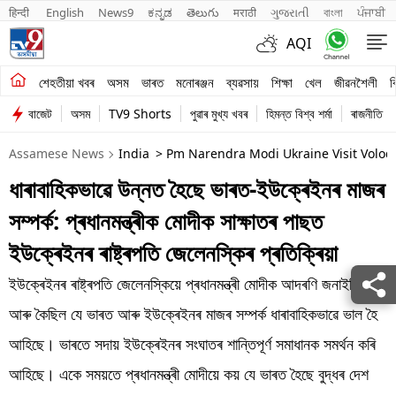
हिन्दी 
English
News9
ಕನ್ನಡ
తెలుగు
मराठी
ગુજરાતી
বাংলা
ਪੰਜਾਬੀ
AQI
শেহতীয়া খবৰ
শেহতীয়া খবৰ
অসম
ভাৰত
মনোৰঞ্জন
ব্যৱসায়
শিক্ষা
খেল
জীৱনশৈলী
ব
বাজেট
অসম
TV9 Shorts
পুৱাৰ মুখ্য খবৰ
হিমন্ত বিশ্ব শৰ্মা
ৰাজনীতি
অসম
Assamese News
India
> Pm Narendra Modi Ukraine Visit Volod
ভাৰত
ধাৰাবাহিকভাৱে উন্নত হৈছে ভাৰত-ইউক্ৰেইনৰ মাজৰ
মনোৰঞ্জন
সম্পৰ্ক: প্ৰধানমন্ত্ৰীক মোদীক সাক্ষাতৰ পাছত
ব্যৱসায়
ইউক্ৰেইনৰ ৰাষ্ট্ৰপতি জেলেনস্কিৰ প্ৰতিক্ৰিয়া
শিক্ষা
ইউক্ৰেইনৰ ৰাষ্ট্ৰপতি জেলেনস্কিয়ে প্ৰধানমন্ত্ৰী মোদীক আদৰণি জনাইছিল
আৰু কৈছিল যে ভাৰত আৰু ইউক্ৰেইনৰ মাজৰ সম্পৰ্ক ধাৰাবাহিকভাৱে ভাল হৈ
খেল
আহিছে। ভাৰতে সদায় ইউক্ৰেইনৰ সংঘাতৰ শান্তিপূৰ্ণ সমাধানক সমৰ্থন কৰি
জীৱনশৈলী
আহিছে। একে সময়তে প্ৰধানমন্ত্ৰী মোদীয়ে কয় যে ভাৰত হৈছে বুদ্ধৰ দেশ