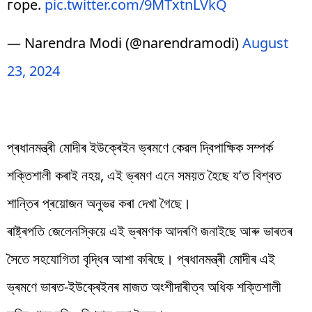
горе.
pic.twitter.com/9MTxtnLVkQ
— Narendra Modi (@narendramodi)
August
23, 2024
প্ৰধানমন্ত্ৰী মোদীৰ ইউক্ৰেইন ভ্ৰমণে কেৱল দ্বিপাক্ষিক সম্পৰ্ক
শক্তিশালী কৰাই নহয়, এই ভ্ৰমণ এনে সময়ত হৈছে য’ত বিশ্বত
শান্তিৰ প্ৰয়োজন অনুভৱ কৰা দেখা গৈছে।
ৰাষ্ট্ৰপতি জেলেনস্কিয়ে এই ভ্ৰমণক আদৰণি জনাইছে আৰু ভাৰতৰ
সৈতে সহযোগিতা বৃদ্ধিৰ আশা কৰিছে। প্ৰধানমন্ত্ৰী মোদীৰ এই
ভ্ৰমণে ভাৰত-ইউক্ৰেইনৰ মাজত অংশীদাৰীত্ব অধিক শক্তিশালী