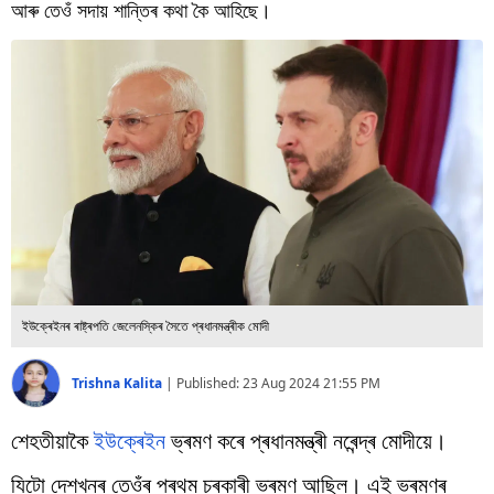
বিশ্ব
আৰু তেওঁ সদায় শান্তিৰ কথা কৈ আহিছে।
প্ৰযুক্তি
Videos
ইউক্ৰেইনৰ ৰাষ্ট্ৰপতি জেলেনস্কিৰ সৈতে প্ৰধানমন্ত্ৰীক মোদী
Trishna Kalita
|
Published:
23 Aug 2024 21:55 PM
শেহতীয়াকৈ
ইউক্ৰেইন
ভ্ৰমণ কৰে প্ৰধানমন্ত্ৰী নৰেন্দ্ৰ মোদীয়ে।
যিটো দেশখনৰ তেওঁৰ প্ৰথম চৰকাৰী ভ্ৰমণ আছিল। এই ভ্ৰমণৰ