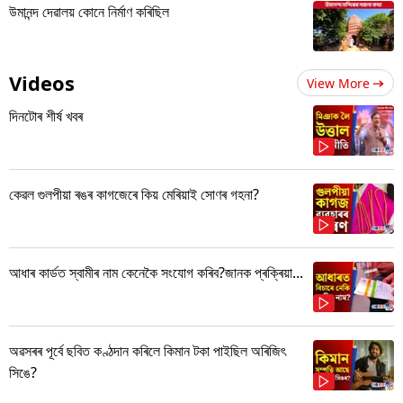
উমানন্দ দেৱালয় কোনে নিৰ্মাণ কৰিছিল
Videos
View More
দিনটোৰ শীৰ্ষ খবৰ
কেৱল গুলপীয়া ৰঙৰ কাগজেৰে কিয় মেৰিয়াই সোণৰ গহনা?
আধাৰ কাৰ্ডত স্বামীৰ নাম কেনেকৈ সংযোগ কৰিব?জানক প্ৰক্ৰিয়া...
অৱসৰৰ পূৰ্বে ছবিত কণ্ঠদান কৰিলে কিমান টকা পাইছিল অৰিজিৎ
সিঙে?