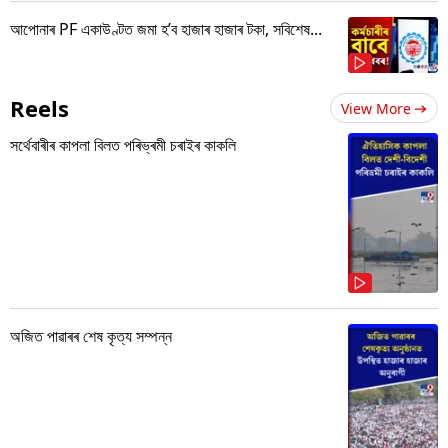
আপোনাৰ PF একাউণ্টত জমা হ’ব হাজাৰ হাজাৰ টকা, সবিশেষ...
Reels
View More
সৰ্থেবাৰীৰ কাপলা বিলত পৰিভ্ৰমী চৰাইৰ কাকলি
অজিত পাৱাৰৰ শেষ কৃত্য সম্পন্ন