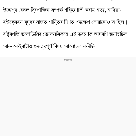
উদ্দেশ্য কেৱল দ্বিপাক্ষিক সম্পৰ্ক শক্তিশালী কৰাই নহয়, ৰাছিয়া-
ইউক্ৰেইন যুদ্ধৰ মাজত শান্তিৰ দিশত পদক্ষেপ লোৱাটোও আছিল।
ৰাষ্ট্ৰপতি ভলোডিমিৰ জেলেনস্কিয়ে এই ভ্ৰমণক আদৰণি জনাইছিল
আৰু কেইবাটাও গুৰুত্বপূৰ্ণ বিষয় আলোচনা কৰিছিল।