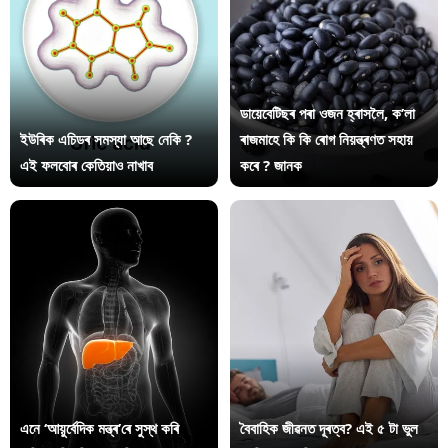
ডায়েবেটিছৰ পৰা ওজন হ্ৰাসলৈ, ক’লা
ইউৰিক এচিডৰ সমস্যা আছে নেকি ?
ৰাজমাহে কি কি ৰোগ নিয়ন্ত্ৰণত সহায়
এই ফলবোৰ কেতিয়াও নাখাব
কৰে ? জানক
এনে ‘আয়ুৰ্বেদিক মন্ত্ৰ’ৰে সুস্থ কৰি
বৈবাহিক জীৱনত দূৰত্ব? এই ৫ টা ভুল