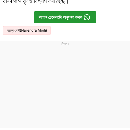
কৰিব পাৰে বুলিও বিশ্বাস কৰা হৈছে।
আমাৰ চেনেলটো অনুসৰণ কৰক
নৰেন্দ্ৰ মোদী(Narendra Modi)