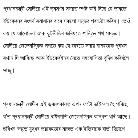
প্ৰধানমন্ত্ৰী মোদীয়ে এই ভ্ৰমণৰ সময়ত স্পষ্ট কৰি দিছে যে ভাৰতে
ইউক্ৰেনৰ সংঘৰ্ষ সমাধানৰ বাবে সকলো সম্ভৱ প্ৰচেষ্টা কৰিব। তেওঁ
কয় যে আলোচনা আৰু কূটনীতিৰ জৰিয়তে শান্তিৰ পথ সম্ভৱ।
মোদীয়ে জেলেনস্কিক লগতে কয় যে ভাৰতে সদায় মানৱতাক প্ৰথম
স্থান দি আহিছে আৰু ইউক্ৰেইনৰ সৈতে সহযোগিতা বৃদ্ধি কৰিবলৈ
সাজু।
প্ৰধানমন্ত্ৰী মোদীৰ এই ভ্ৰমণকালত এখন ফটো ভাইৰেল হৈ পৰিছে
য’ত প্ৰধানমন্ত্ৰী মোদীয়ে ৰাষ্ট্ৰপতি জেলেনস্কিৰ কান্ধত ধৰি আছে।
ছবিখন বহুতে যুদ্ধৰ ভয়াবহতাৰ মাজত এক ইতিবাচক বাৰ্তা হিচাপে