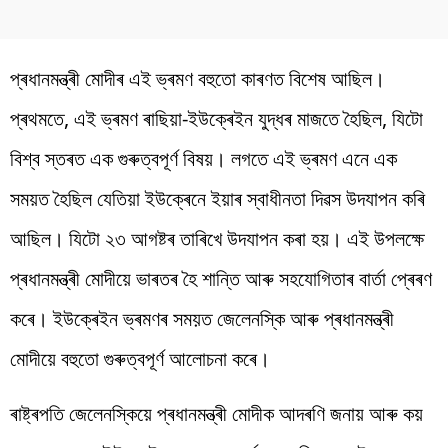
প্ৰধানমন্ত্ৰী মোদীৰ এই ভ্ৰমণ বহুতো কাৰণত বিশেষ আছিল।
প্ৰথমতে, এই ভ্ৰমণ ৰাছিয়া-ইউক্ৰেইন যুদ্ধৰ মাজতে হৈছিল, যিটো
বিশ্ব স্তৰত এক গুৰুত্বপূৰ্ণ বিষয়। লগতে এই ভ্ৰমণ এনে এক
সময়ত হৈছিল যেতিয়া ইউক্ৰেনে ইয়াৰ স্বাধীনতা দিৱস উদযাপন কৰি
আছিল। যিটো ২৩ আগষ্টৰ তাৰিখে উদযাপন কৰা হয়। এই উপলক্ষে
প্ৰধানমন্ত্ৰী মোদীয়ে ভাৰতৰ হৈ শান্তি আৰু সহযোগিতাৰ বাৰ্তা প্ৰেৰণ
কৰে। ইউক্ৰেইন ভ্ৰমণৰ সময়ত জেলেনস্কি আৰু প্ৰধানমন্ত্ৰী
মোদীয়ে বহুতো গুৰুত্বপূৰ্ণ আলোচনা কৰে।
ৰাষ্ট্ৰপতি জেলেনস্কিয়ে প্ৰধানমন্ত্ৰী মোদীক আদৰণি জনায় আৰু কয়