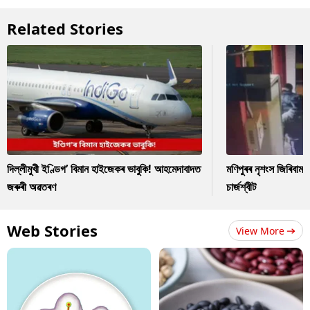
Related Stories
দিল্লীমুখী ইণ্ডিগ’ বিমান হাইজেকৰ ভাবুকি! আহমেদাবাদত
মণিপুৰৰ নৃশংস জিৰিবাম ক
জৰুৰী অৱতৰণ
চাৰ্জশ্বীট
Web Stories
View More