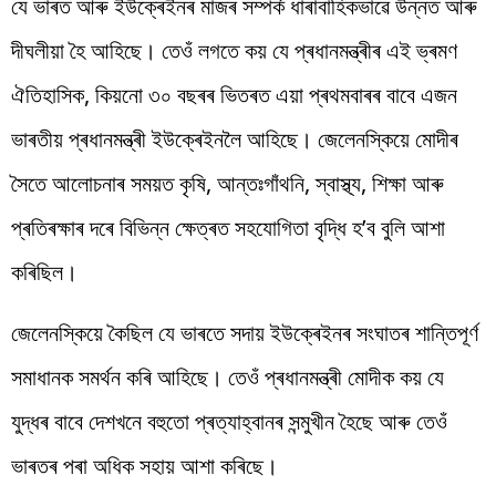
যে ভাৰত আৰু ইউক্ৰেইনৰ মাজৰ সম্পৰ্ক ধাৰাবাহিকভাৱে উন্নত আৰু
দীঘলীয়া হৈ আহিছে। তেওঁ লগতে কয় যে প্ৰধানমন্ত্ৰীৰ এই ভ্ৰমণ
ঐতিহাসিক, কিয়নো ৩০ বছৰৰ ভিতৰত এয়া প্ৰথমবাৰৰ বাবে এজন
ভাৰতীয় প্ৰধানমন্ত্ৰী ইউক্ৰেইনলৈ আহিছে। জেলেনস্কিয়ে মোদীৰ
সৈতে আলোচনাৰ সময়ত কৃষি, আন্তঃগাঁথনি, স্বাস্থ্য, শিক্ষা আৰু
প্ৰতিৰক্ষাৰ দৰে বিভিন্ন ক্ষেত্ৰত সহযোগিতা বৃদ্ধি হ’ব বুলি আশা
কৰিছিল।
জেলেনস্কিয়ে কৈছিল যে ভাৰতে সদায় ইউক্ৰেইনৰ সংঘাতৰ শান্তিপূৰ্ণ
সমাধানক সমৰ্থন কৰি আহিছে। তেওঁ প্ৰধানমন্ত্ৰী মোদীক কয় যে
যুদ্ধৰ বাবে দেশখনে বহুতো প্ৰত্যাহ্বানৰ সন্মুখীন হৈছে আৰু তেওঁ
ভাৰতৰ পৰা অধিক সহায় আশা কৰিছে।