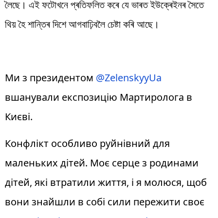
লৈছে। এই ফটোখনে প্ৰতিফলিত কৰে যে ভাৰত ইউক্ৰেইনৰ সৈতে
থিয় হৈ শান্তিৰ দিশে আগবাঢ়িবলৈ চেষ্টা কৰি আছে।
Ми з президентом
@ZelenskyyUa
вшанували експозицію Мартиролога в
Києві.
Конфлікт особливо руйнівний для
маленьких дітей. Моє серце з родинами
дітей, які втратили життя, і я молюся, щоб
вони знайшли в собі сили пережити своє