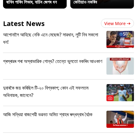
ৰাখিব পাৰিব লিভাৰ, বাচিব জেপৰ ধন
কেতিয়াও নকৰিব
Latest News
View More
আপোনালৈ আহিছে নেকি এনে মেছেজ? সাৱধান, লুটি নিব সকলো
ধন!
প্ৰস্ৰাৱৰ পৰা অস্বাভাৱিক গোন্ধ? তেন্তে ভুলতো নকৰিব আওকাণ
দুবাৰকৈ জয় কৰিছিল টি-২০ বিশ্বকাপ; কোন এই সফলতম
অধিনায়ক, জানেনে?
আজি সন্ধিয়া বাজপেয়ী ভৱনত অমিত শ্বাহৰ ৰুদ্ধদ্বাৰ বৈঠক