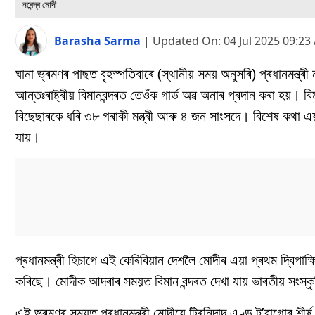
নৰেন্দ্ৰ মোদী
Barasha Sarma
|
Updated On:
04 Jul 2025 09:2
ঘানা ভ্ৰমণৰ পাছত বৃহস্পতিবাৰে (স্থানীয় সময় অনুসৰি) প্ৰধানমন্ত্ৰী
আন্তঃৰাষ্ট্ৰীয় বিমানবন্দৰত তেওঁক গাৰ্ড অৱ অনাৰ প্ৰদান কৰা হয়।
বিছেছাৰকে ধৰি ৩৮ গৰাকী মন্ত্ৰী আৰু ৪ জন সাংসদে। বিশেষ কথা এয়
যায়।
প্ৰধানমন্ত্ৰী হিচাপে এই কেৰিবিয়ান দেশলৈ মোদীৰ এয়া প্ৰথম দ্বি
কৰিছে। মোদীক আদৰাৰ সময়ত বিমান বন্দৰত দেখা যায় ভাৰতীয় সংস
এই ভ্ৰমণৰ সময়ত প্ৰধানমন্ত্ৰী মোদীয়ে ট্ৰিনিদাদ এণ্ড ট’বাগোৰ শী