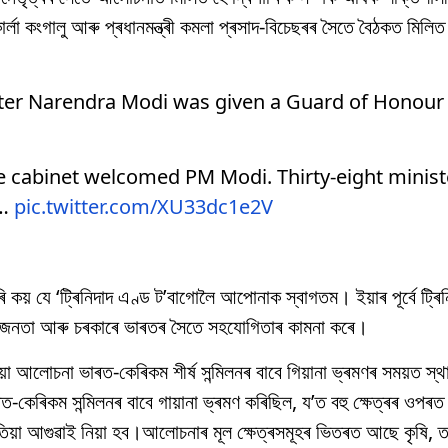
ন কাৰ্লা কংগালু আৰু প্ৰধানমন্ত্ৰী কমলা প্ৰসাদ-বিচেছৰৰ সৈতে বৈঠকত মিলি
ter Narendra Modi was given a Guard of Honour
e cabinet welcomed PM Modi. Thirty-eight minist
o…
pic.twitter.com/XU33dc1e2V
ৰ কৰি কয় যে ‘ট্ৰিনিদাদ এণ্ড ট’বাগোলৈ আপোনাক স্বাগতম। ইয়াৰ পূৰ্বে ট্ৰ
খনৰ জনতা আৰু চৰকাৰে ভাৰতৰ সৈতে সহযোগিতাৰ কামনা কৰে।
 আলোচনা ভাৰত-কেৰিকম শীৰ্ষ সন্মিলনৰ বাবে গিয়ানা ভ্ৰমণৰ সময়ত স্থ
ভাৰত-কেৰিকম সন্মিলনৰ বাবে গায়ানা ভ্ৰমণ কৰিছিল, য’ত বহু ক্ষেত্ৰৰ ওপ
তিয়া আগুৱাই নিয়া হব।আলোচনাৰ মূল ক্ষেত্ৰসমূহৰ ভিতৰত আছে কৃষি, তথ্