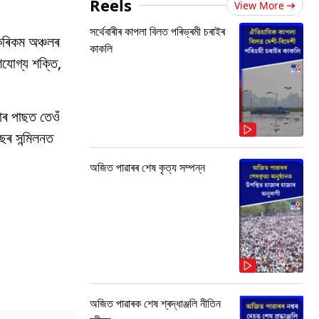
Reels
View More
সৰ্থেবাৰীৰ কাপলা বিলত পৰিভ্ৰমী চৰাইৰ
কেৰিকম অঞ্চলৰ
কাকলি
ণযোগ্য শক্তি,
তাৰ পাছত তেওঁ
কছৰ সন্মিলনত
অজিত পাৱাৰৰ শেষ কৃত্য সম্পন্ন
অজিত পাৱাৰক শেষ শ্ৰদ্ধাঞ্জলি নীতিন