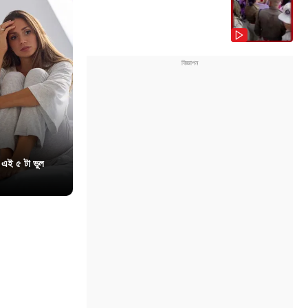
 এই ৫ টা ভুল