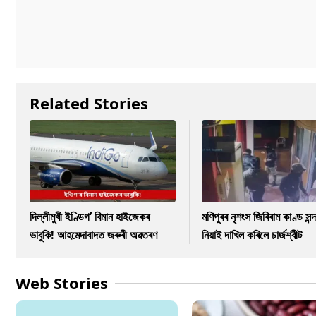
Related Stories
দিল্লীমুখী ইণ্ডিগ’ বিমান হাইজেকৰ
মণিপুৰৰ নৃশংস জিৰিবাম কাণ্ড সন্দ
ভাবুকি! আহমেদাবাদত জৰুৰী অৱতৰণ
নিয়াই দাখিল কৰিলে চাৰ্জশ্বীট
Web Stories