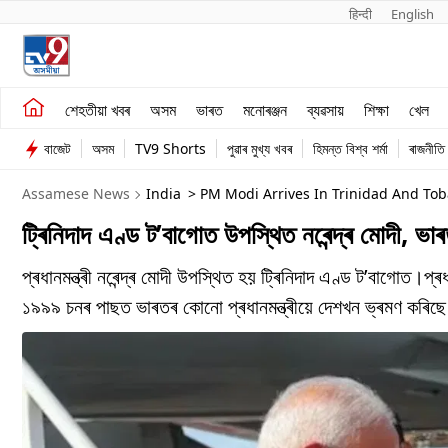
हिन्दी 
English
শেহতীয়া খবৰ
মনোৰঞ্জন
শেহতীয়া খবৰ
অসম
ভাৰত
মনোৰঞ্জন
ব্যৱসায়
শিক্ষা
খেল
অসম
ব্যৱসায়
বাজেট
অসম
TV9 Shorts
পুৱাৰ মুখ্য খবৰ
হিমন্ত বিশ্ব শৰ্মা
ৰাজনীতি
ভাৰত
Assamese News
India
> PM Modi Arrives In Trinidad And To
ট্ৰিনিদাদ এণ্ড ট’বাগোত উপস্থিত নৰেন্দ্ৰ মোদী, ভ
প্ৰধানমন্ত্ৰী নৰেন্দ্ৰ মোদী উপস্থিত হয় ট্ৰিনিদাদ এণ্ড ট’বাগোত।প্
১৯৯৯ চনৰ পাছত ভাৰতৰ কোনো প্ৰধানমন্ত্ৰীয়ে দেশখন ভ্ৰমণ কৰিছ