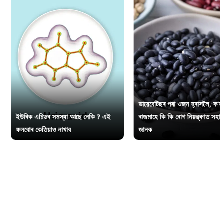
ডায়েবেটিছৰ পৰা ওজন হ্ৰাসলৈ, ক’
ইউৰিক এচিডৰ সমস্যা আছে নেকি ? এই
ৰাজমাহে কি কি ৰোগ নিয়ন্ত্ৰণত সহ
ফলবোৰ কেতিয়াও নাখাব
জানক