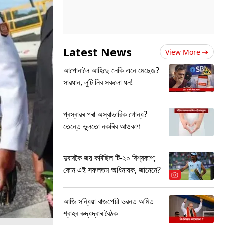
Latest News
View More
আপোনালৈ আহিছে নেকি এনে মেছেজ?
সাৱধান, লুটি নিব সকলো ধন!
প্ৰস্ৰাৱৰ পৰা অস্বাভাৱিক গোন্ধ?
তেন্তে ভুলতো নকৰিব আওকাণ
দুবাৰকৈ জয় কৰিছিল টি-২০ বিশ্বকাপ;
কোন এই সফলতম অধিনায়ক, জানেনে?
আজি সন্ধিয়া বাজপেয়ী ভৱনত অমিত
শ্বাহৰ ৰুদ্ধদ্বাৰ বৈঠক