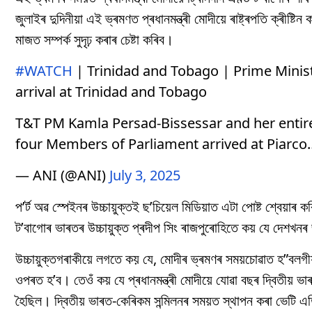
জুলাইৰ দুদিনীয়া এই ভ্ৰমণত প্ৰধানমন্ত্ৰী মোদীয়ে ৰাষ্ট্ৰপতি ক্ৰীষ্টি
মাজত সম্পৰ্ক সুদৃঢ় কৰাৰ চেষ্টা কৰিব।
#WATCH
| Trinidad and Tobago | Prime Minis
arrival at Trinidad and Tobago
T&T PM Kamla Persad-Bissessar and her entir
four Members of Parliament arrived at Piarc
— ANI (@ANI)
July 3, 2025
প’ৰ্ট অৱ স্পেইনৰ উচ্চায়ুক্তই ছ’চিয়েল মিডিয়াত এটা পোষ্ট শ্বেয়া
ট’বাগোৰ ভাৰতৰ উচ্চায়ুক্ত প্ৰদীপ সিং ৰাজপুৰোহিতে কয় যে দেশ
উচ্চায়ুক্তগৰাকীয়ে লগতে কয় যে, মোদীৰ ভ্ৰমণৰ সময়চোৱাত হ”বলগীয়া
ওপৰত হ’ব। তেওঁ কয় যে প্ৰধানমন্ত্ৰী মোদীয়ে যোৱা বছৰ দ্বিতীয় 
হৈছিল। দ্বিতীয় ভাৰত-কেৰিকম সন্মিলনৰ সময়ত স্থাপন কৰা ভেটি এ