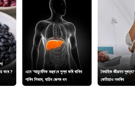
লা
ায় কৰে ?
এনে ‘আয়ুৰ্বেদিক মন্ত্ৰ’ৰে সুস্থ কৰি ৰাখিব
বৈবাহিক জীৱনত দূৰত্ব?
পাৰিব লিভাৰ, বাচিব জেপৰ ধন
কেতিয়াও নকৰিব