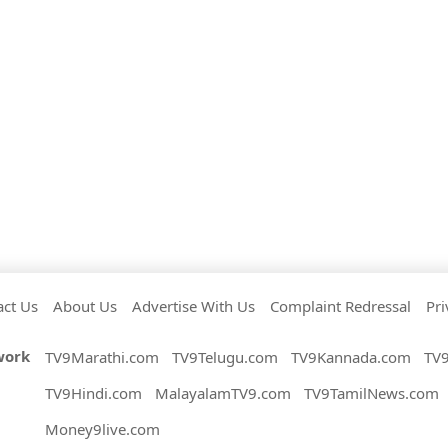
act Us
About Us
Advertise With Us
Complaint Redressal
Pri
work
TV9Marathi.com
TV9Telugu.com
TV9Kannada.com
TV
TV9Hindi.com
MalayalamTV9.com
TV9TamilNews.com
Money9live.com