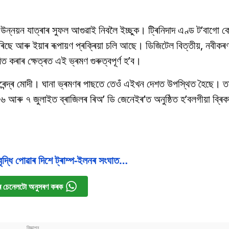
ৰ উন্নয়ন যাত্ৰাৰ সুফল আগুৱাই নিবলৈ ইচ্ছুক। ট্ৰিনিদাদ এণ্ড ট’বাগো 
ছে আৰু ইয়াৰ ৰূপায়ণ প্ৰক্ৰিয়া চলি আছে। ডিজিটেল বিত্তীয়, নবীকৰ
াৰিত কৰাৰ ক্ষেত্ৰত এই ভ্ৰমণ গুৰুত্বপূৰ্ণ হ’ব।
ী নৰেন্দ্ৰ মোদী। ঘানা ভ্ৰমণৰ পাছতে তেওঁ এইখন দেশত উপস্থিত হৈছে। 
া ৬ আৰু ৭ জুলাইত ব্ৰাজিলৰ ৰিঅ’ ডি জেনেইৰ’ত অনুষ্ঠিত হ’বলগীয়া ব্ৰি
ৃদ্ধি পোৱাৰ দিশে ট্ৰাম্প-ইলনৰ সংঘাত…
 চেনেলটো অনুসৰণ কৰক