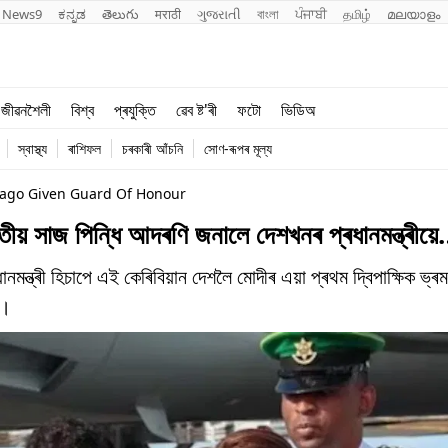
News9
ಕನ್ನಡ
తెలుగు
मराठी
ગુજરાતી
বাংলা
ਪੰਜਾਬੀ
தமிழ்
മലയാളം
শিক্ষা
বিশ্ব
জীৱনশৈলী
বিশ্ব
প্ৰযুক্তি
ৱেব ষ্ট'ৰী
ফটো
ভিডিঅ
খেল
প্ৰযুক্তি
স্বাস্থ্য
ৰাশিফল
চৰকাৰী আঁচনি
সোণ-ৰূপৰ মূল্য
জীৱনশৈলী
bago Given Guard Of Honour
াৰতীয় সাজ পিন্ধি আদৰণি জনালে দেশখনৰ প্ৰধানমন্ত্ৰীয়
ৰধানমন্ত্ৰী হিচাপে এই কেৰিবিয়ান দেশলৈ মোদীৰ এয়া প্ৰথম দ্বিপাক্ষিক ভ
ে।