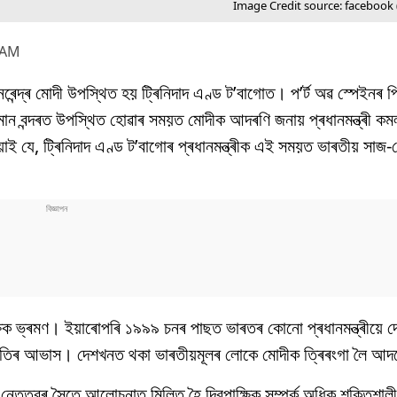
Image Credit source: facebook
3 AM
 নৰেন্দ্ৰ মোদী উপস্থিত হয় ট্ৰিনিদাদ এণ্ড ট’বাগোত। প’ৰ্ট অৱ স্পেইনৰ পিয
 বিমান বন্দৰত উপস্থিত হোৱাৰ সময়ত মোদীক আদৰণি জনায় প্ৰধানমন্ত্ৰী কম
াই যে, ট্ৰিনিদাদ এণ্ড ট’বাগোৰ প্ৰধানমন্ত্ৰীক এই সময়ত ভাৰতীয় সাজ
পাক্ষিক ভ্ৰমণ। ইয়াৰোপৰি ১৯৯৯ চনৰ পাছত ভাৰতৰ কোনো প্ৰধানমন্ত্ৰীয়ে 
্কৃতিৰ আভাস। দেশখনত থকা ভাৰতীয়মূলৰ লোকে মোদীক ত্ৰিৰংগা লৈ আ
ৰ্ষ নেতৃত্বৰ সৈতে আলোচনাত মিলিত হৈ দ্বিপাক্ষিক সম্পৰ্ক অধিক শক্তিশ