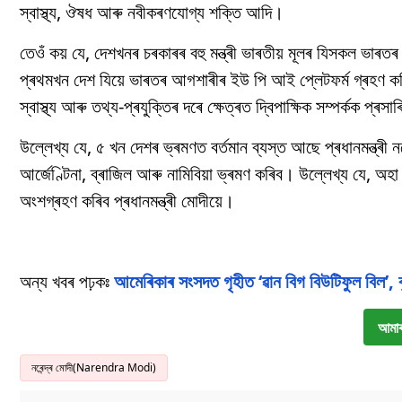
স্বাস্থ্য, ঔষধ আৰু নবীকৰণযোগ্য শক্তি আদি।
তেওঁ কয় যে, দেশখনৰ চৰকাৰৰ বহু মন্ত্ৰী ভাৰতীয় মূলৰ যিসকল ভাৰত
প্ৰথমখন দেশ যিয়ে ভাৰতৰ আগশাৰীৰ ইউ পি আই প্লেটফৰ্ম গ্ৰহণ কৰি
স্বাস্থ্য আৰু তথ্য-প্ৰযুক্তিৰ দৰে ক্ষেত্ৰত দ্বিপাক্ষিক সম্পৰ্কক প্ৰস
উল্লেখ্য যে, ৫ খন দেশৰ ভ্ৰমণত বৰ্তমান ব্যস্ত আছে প্ৰধানমন্ত্ৰ
আৰ্জেণ্টিনা, ব্ৰাজিল আৰু নামিবিয়া ভ্ৰমণ কৰিব। উল্লেখ্য যে, অহ
অংশগ্ৰহণ কৰিব প্ৰধানমন্ত্ৰী মোদীয়ে।
অন্য খবৰ পঢ়কঃ
আমেৰিকাৰ সংসদত গৃহীত ‘ৱান বিগ বিউটিফুল বিল’, ব
আমাৰ
নৰেন্দ্ৰ মোদী(Narendra Modi)