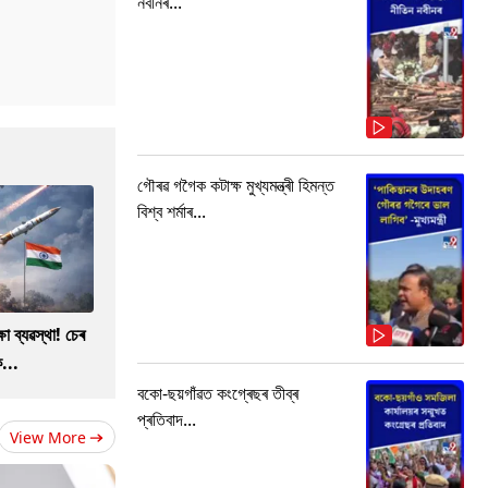
নবীনৰ...
গৌৰৱ গগৈক কটাক্ষ মুখ্যমন্ত্ৰী হিমন্ত
বিশ্ব শৰ্মাৰ...
ষা ব্যৱস্থা! চেৰ
...
বকো-ছয়গাঁৱত কংগ্ৰেছৰ তীব্ৰ
প্ৰতিবাদ...
View More