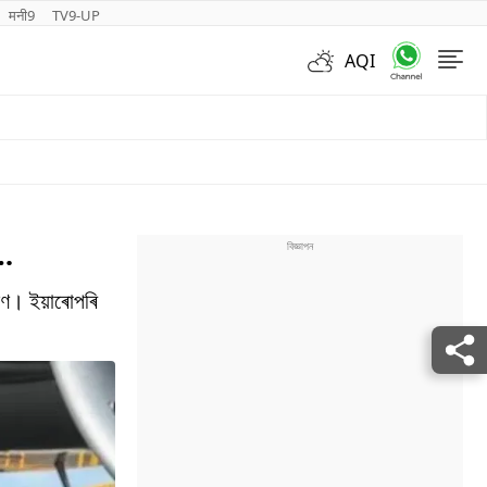
मनी9
TV9-UP
AQI
Videos
ে…
্ৰমণ। ইয়াৰোপৰি