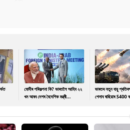
ৰ্ভত
মোদীৰ পৰিকল্পনা কি? ভাৰতলৈ আহিব ২২
ভাৰতৰ নতুন বায়ু প্ৰতিৰক্
খন আৰব দেশৰ বৈদেশিক মন্ত্ৰী...
পেলাব ৰাছিয়াৰ S400 ক