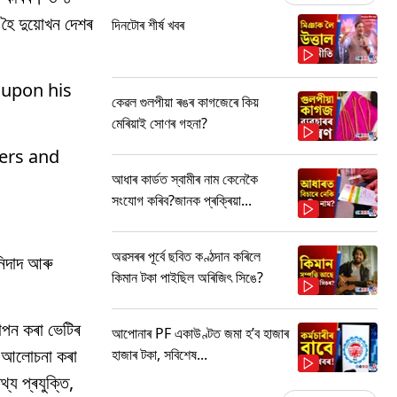
ত হৈ দুয়োখন দেশৰ
দিনটোৰ শীৰ্ষ খবৰ
 upon his
কেৱল গুলপীয়া ৰঙৰ কাগজেৰে কিয়
মেৰিয়াই সোণৰ গহনা?
ers and
আধাৰ কাৰ্ডত স্বামীৰ নাম কেনেকৈ
সংযোগ কৰিব?জানক প্ৰক্ৰিয়া...
অৱসৰৰ পূৰ্বে ছবিত কণ্ঠদান কৰিলে
িনিদাদ আৰু
কিমান টকা পাইছিল অৰিজিৎ সিঙে?
াপন কৰা ভেটিৰ
আপোনাৰ PF একাউণ্টত জমা হ’ব হাজাৰ
ৰত আলোচনা কৰা
হাজাৰ টকা, সবিশেষ...
য প্ৰযুক্তি,