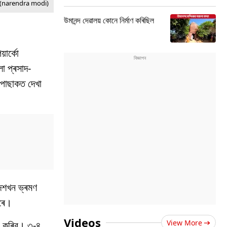
 (narendra modi)
উমানন্দ দেৱালয় কোনে নিৰ্মাণ কৰিছিল
়াৰ্কো
লা প্ৰসাদ-
-পোছাকত দেখা
দেশখন ভ্ৰমণ
দৰে।
Videos
View More
ালী কৰিব। ৩-৪