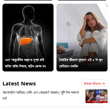
এনে ‘আয়ুৰ্বেদিক মন্ত্ৰ’ৰে সুস্থ কৰি
বৈবাহিক জীৱনত দূৰত্ব? এই ৫ টা ভুল
ৰাখিব পাৰিব লিভাৰ, বাচিব জেপৰ ধন
কেতিয়াও নকৰিব
Latest News
View More
আপোনালৈ আহিছে নেকি এনে মেছেজ? সাৱধান, লুটি নিব সকলো
ধন!