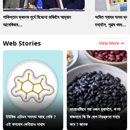
পাকিস্তান ভ্ৰমণৰ পূৰ্বে বিবেচনা কৰিবলৈ আহ্বান
অমিত শ্বাহৰ অসম ভ্ৰম
আমেৰিকাৰ...
তথ্যলৈ, পুৱাৰ খবৰ...
Web Stories
View More
ডায়েবেটিছৰ পৰা ওজন হ্ৰাসলৈ, ক’লা
ইউৰিক এচিডৰ সমস্যা আছে নেকি ?
ৰাজমাহে কি কি ৰোগ নিয়ন্ত্ৰণত সহায়
এই ফলবোৰ কেতিয়াও নাখাব
কৰে ? জানক