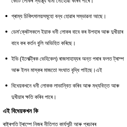
কোটি লোকৰ স্বাস্থ্য বীমা নোহোৱা কৰিব পাৰে।
গ্ৰাম্য চিকিৎসালয়সমূহো বন্ধ হোৱাৰ সম্ভাৱনা আছে।
ডেম’ক্ৰেটসকলে ইয়াক ধনী লোকৰ বাবে কৰ উপহাৰ আৰু দুখীয়াৰ
বাবে কৰ কৰ্তন বুলি অভিহিত কৰিছে।
ইভি (ইলেক্ট্ৰিক ভেহিকেল) ৰাজসাহায্যৰ অন্ত পৰাৰ ফলত ট্ৰাম্প
আৰু ইলন মাস্কৰ মাজতো সংঘাত বৃদ্ধি পাইছে।এই
বিধেয়কখনে ধনী লোকক লাভান্বিত কৰিব আৰু মধ্যবিত্ত আৰু
দুখীয়াৰ ক্ষতি কৰিব পাৰে।
এই বিধেয়কখন কি
ৰাষ্ট্ৰপতি ট্ৰাম্পে নিজৰ নীতিগত কাৰ্যসূচী আৰু প্ৰচাৰৰ