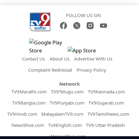
FOLLOW US ON
Contact Us
About Us
Advertise With Us
Complaint Redressal
Privacy Policy
Network
TV9Marathi.com
TV9Telugu.com
TV9Kannada.com
TV9Bangla.com
TV9Punjabi.com
TV9Gujarati.com
TV9Hindi.com
MalayalamTV9.com
TV9TamilNews.com
News9live.com
Tv9English.com
TV9 Uttar Pradesh
Money9live.com