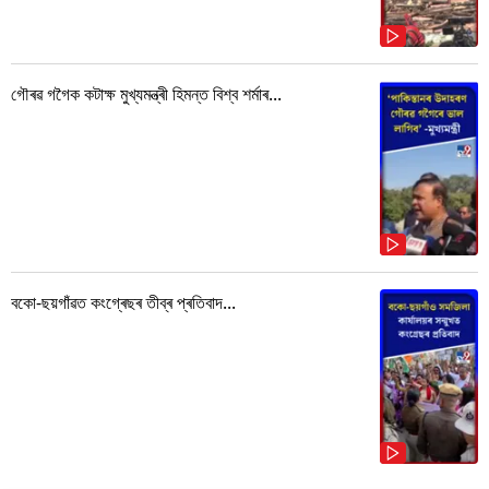
গৌৰৱ গগৈক কটাক্ষ মুখ্যমন্ত্ৰী হিমন্ত বিশ্ব শৰ্মাৰ...
বকো-ছয়গাঁৱত কংগ্ৰেছৰ তীব্ৰ প্ৰতিবাদ...