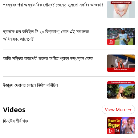
প্ৰস্ৰাৱৰ পৰা অস্বাভাৱিক গোন্ধ? তেন্তে ভুলতো নকৰিব আওকাণ
দুবাৰকৈ জয় কৰিছিল টি-২০ বিশ্বকাপ; কোন এই সফলতম
অধিনায়ক, জানেনে?
আজি সন্ধিয়া বাজপেয়ী ভৱনত অমিত শ্বাহৰ ৰুদ্ধদ্বাৰ বৈঠক
উমানন্দ দেৱালয় কোনে নিৰ্মাণ কৰিছিল
Videos
View More
দিনটোৰ শীৰ্ষ খবৰ