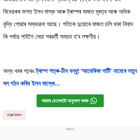
বিধেয়কৰ ফলত ইলন মাস্ক আৰু ট্ৰাম্পৰ মাজত দূৰত্ব আৰু অধিক
বৃদ্ধি পোৱাৰ সম্ভাৱনা আছে। গতিকে দুয়োৰে মাজত চলি থকা বিবাদ
কি পৰ্যায় পাইগৈ সেয়া পৰৱৰ্তী সময়ত হ’ব লক্ষণীয়।
অন্য খবৰ পঢ়কঃ
ট্ৰাম্প শত্ৰু-চীন বন্ধু! ‘আমেৰিকা পাৰ্টী’ নামেৰে নতুন
দল গঠন কৰিব ইলন মাস্কে…
আমাৰ চেনেলটো অনুসৰণ কৰক
ড’নাল্ড ট্ৰাম্প