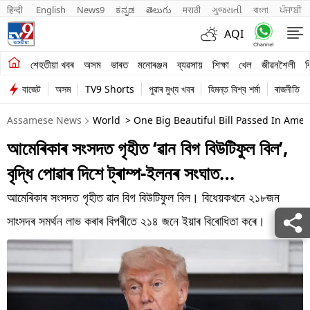
हिन्दी 
English
News9
ಕನ್ನಡ
తెలుగు
मराठी
ગુજરાતી
বাংলা
ਪੰਜਾਬੀ
AQI
শেহতীয়া খবৰ
শেহতীয়া খবৰ
অসম
ভাৰত
মনোৰঞ্জন
ব্যৱসায়
শিক্ষা
খেল
জীৱনশৈলী
ব
বাজেট
অসম
TV9 Shorts
পুৱাৰ মুখ্য খবৰ
হিমন্ত বিশ্ব শৰ্মা
ৰাজনীতি
অসম
Assamese News
World
> One Big Beautiful Bill Passed In Amer
ভাৰত
আমেৰিকাৰ সংসদত গৃহীত ‘ৱান বিগ বিউটিফুল বিল’,
মনোৰঞ্জন
বৃদ্ধি পোৱাৰ দিশে ট্ৰাম্প-ইলনৰ সংঘাত…
ব্যৱসায়
আমেৰিকাৰ সংসদত গৃহীত ৱান বিগ বিউটিফুল বিল। বিধেয়কখনে ২১৮জন
শিক্ষা
সাংসদৰ সমৰ্থন লাভ কৰাৰ বিপৰীতে ২১৪ জনে ইয়াৰ বিৰোধিতা কৰে।
খেল
জীৱনশৈলী