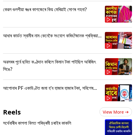
কেৱল গুলপীয়া ৰঙৰ কাগজেৰে কিয় মেৰিয়াই সোণৰ গহনা?
আধাৰ কাৰ্ডত স্বামীৰ নাম কেনেকৈ সংযোগ কৰিব?জানক প্ৰক্ৰিয়া...
অৱসৰৰ পূৰ্বে ছবিত কণ্ঠদান কৰিলে কিমান টকা পাইছিল অৰিজিৎ
সিঙে?
আপোনাৰ PF একাউণ্টত জমা হ’ব হাজাৰ হাজাৰ টকা, সবিশেষ...
Reels
View More
সৰ্থেবাৰীৰ কাপলা বিলত পৰিভ্ৰমী চৰাইৰ কাকলি