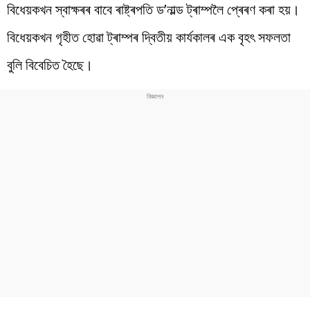
বিধেয়কখন স্বাক্ষৰৰ বাবে ৰাষ্ট্ৰপতি ড’নাল্ড ট্ৰাম্পলৈ প্ৰেৰণ কৰা হয়।
বিধেয়কখন গৃহীত হোৱা ট্ৰাম্পৰ দ্বিতীয় কাৰ্যকালৰ এক বৃহৎ সফলতা
বুলি বিবেচিত হৈছে।