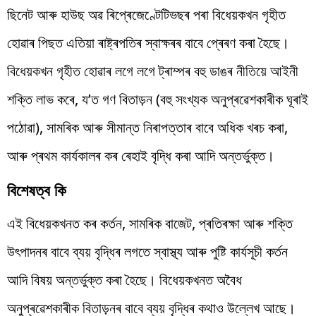
ছিনেট আৰু হাউছ অৱ ৰিপ্ৰেজেণ্টেটিভছৰ পৰা বিধেয়কখন গৃহীত
হোৱাৰ পিছত এতিয়া ৰাষ্ট্ৰপতিৰ স্বাক্ষৰৰ বাবে প্ৰেৰণ কৰা হৈছে।
বিধেয়কখন গৃহীত হোৱাৰ লগে লগে ট্ৰাম্পৰ বহু ডাঙৰ নীতিয়ে আইনী
শক্তি লাভ কৰে, য’ত গণ বিতাড়ন (বহু সংখ্যক অনুপ্ৰৱেশকাৰীক ঘূৰাই
পঠোৱা), সামৰিক আৰু সীমান্ত নিৰাপত্তাৰ বাবে অধিক খৰচ কৰা,
আৰু প্ৰথম কাৰ্যকালৰ কৰ ৰেহাই বৃদ্ধি কৰা আদি অন্তৰ্ভুক্ত।
বিশেষত্ব কি
এই বিধেয়কখনত কৰ কৰ্তন, সামৰিক বাজেট, প্ৰতিৰক্ষা আৰু শক্তি
উৎপাদনৰ বাবে ব্যয় বৃদ্ধিৰ লগতে স্বাস্থ্য আৰু পুষ্টি কাৰ্যসূচী কৰ্তন
আদি বিষয় অন্তৰ্ভুক্ত কৰা হৈছে। বিধেয়কখনত অবৈধ
অনুপ্ৰৱেশকাৰীক বিতাড়নৰ বাবে ব্যয় বৃদ্ধিৰ কথাও উল্লেখ আছে।