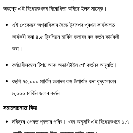
অৱশ্যে এই বিধেয়কখনৰ বিৰোধিতা কৰিছে ইলন মাস্কে।
এই পেকেজৰ অগ্ৰাধিকাৰ হৈছে ট্ৰাম্পৰ প্ৰথম কাৰ্যকালত
কাৰ্যকৰী কৰা ৪.৫ ট্ৰিলিয়ন মাৰ্কিন ডলাৰৰ কৰ কৰ্তন কাৰ্যকৰী
কৰা।
কৰ্মচাৰীসকলে টিপচ্ আৰু অভাৰটাইম পে’ কৰ্তনৰ অনুমতি।
বছৰি ৭৫,০০০ মাৰ্কিন ডলাৰৰ কম উপাৰ্জন কৰা বৃদ্ধসকলৰ
৬,০০০ মাৰ্কিন ডলাৰ কৰ্তন।
সমালোচনাত কিয়
দৰিদ্ৰৰ ওপৰত প্ৰভাৱ পৰিব। খবৰ অনুসৰি এই বিধেয়কখনে ১.৭