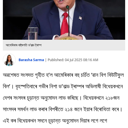
বিশ্ব
প্ৰযুক্তি
Videos
আমেৰিকাৰ ৰাষ্ট্ৰপতি ড’নাল্ড ট্ৰাম্প
Barasha Sarma
|
Published:
04 Jul 2025 08:16 AM
অৱশেষত সংসদত গৃহীত হ’ল আমেৰিকাৰ বহু চৰ্চিত ‘ৱান বিগ বিউটিফুল
বিল’। বৃহস্পতিবাৰে গভীৰ নিশা ড’নাল্ড ট্ৰাম্পৰ অভিলাষী বিধেয়কখনে
দেশৰ সংসদৰ চূড়ান্ত অনুমোদন লাভ কৰিছে। বিধেয়কখনে ২১৮জন
সাংসদৰ সমৰ্থন লাভ কৰাৰ বিপৰীতে ২১৪ জনে ইয়াৰ বিৰোধিতা কৰে।
এই কৰ বিধেয়কখন সদনে চূড়ান্ত অনুমোদন দিয়াৰ লগে লগে