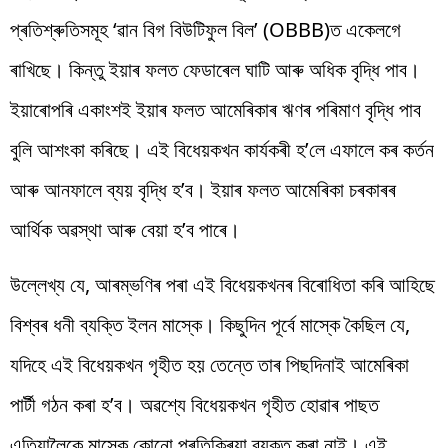
প্ৰতিশ্ৰুতিসমূহ ‘ৱান বিগ বিউটিফুল বিল’ (OBBB)ত একেলগে
ৰাখিছে। কিন্তু ইয়াৰ ফলত ফেডাৰেল ঘাটি আৰু অধিক বৃদ্ধি পাব।
ইয়াৰোপৰি একাংশই ইয়াৰ ফলত আমেৰিকাৰ ঋণৰ পৰিমাণ বৃদ্ধি পাব
বুলি আশংকা কৰিছে। এই বিধেয়কখন কাৰ্যকৰী হ’লে এফালে কৰ কৰ্তন
আৰু আনফালে ব্যয় বৃদ্ধি হ’ব। ইয়াৰ ফলত আমেৰিকা চৰকাৰৰ
আৰ্থিক অৱস্থা আৰু বেয়া হ’ব পাৰে।
উল্লেখ্য যে, আৰম্ভণিৰ পৰা এই বিধেয়কখনৰ বিৰোধিতা কৰি আহিছে
বিশ্বৰ ধনী ব্যক্তি ইলন মাস্কে। কিছুদিন পূৰ্বে মাস্কে কৈছিল যে,
যদিহে এই বিধেয়কখন গৃহীত হয় তেন্তে তাৰ পিছদিনাই আমেৰিকা
পাৰ্টী গঠন কৰা হ’ব। অৱশ্যে বিধেয়কখন গৃহীত হোৱাৰ পাছত
এতিয়ালৈকে মাস্কে কোনো প্ৰতিক্ৰিয়া ব্যক্ত কৰা নাই। এই