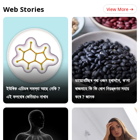
Web Stories
View More
ডায়েবেটিছৰ পৰা ওজন হ্ৰাসলৈ, ক’লা
ইউৰিক এচিডৰ সমস্যা আছে নেকি ?
ৰাজমাহে কি কি ৰোগ নিয়ন্ত্ৰণত সহায়
এই ফলবোৰ কেতিয়াও নাখাব
কৰে ? জানক