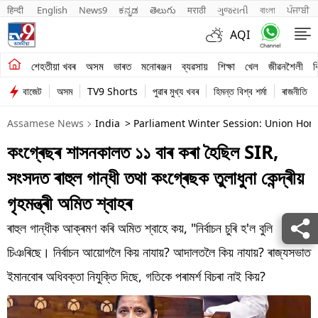
हिन्दी 
English
News9
ಕನ್ನಡ
తెలుగు
मराठी
ગુજરાતી
বাংলা
ਪੰਜਾਬੀ
AQI
শেহতীয়া খবৰ
শেহতীয়া খবৰ
অসম
ভাৰত
মনোৰঞ্জন
ব্যৱসায়
শিক্ষা
খেল
জীৱনশৈলী
ব
বাজেট
অসম
TV9 Shorts
পুৱাৰ মুখ্য খবৰ
হিমন্ত বিশ্ব শৰ্মা
ৰাজনীতি
অসম
Assamese News
India
> Parliament Winter Session: Union Hom
ভাৰত
কংগ্ৰেছৰ শাসনকালত ১১ বাৰ কৰা হৈছিল SIR,
মনোৰঞ্জন
সংসদত ৰাহুল গান্ধী তথা কংগ্ৰেছক তুলাধুনা কেন্দ্ৰীয়
ব্যৱসায়
গৃহমন্ত্ৰী অমিত শ্বাহৰ
শিক্ষা
ৰাহুল গান্ধীক আক্ৰমণ কৰি অমিত শ্বাহে কয়, "নিৰ্বাচন চুৰি হ'ল বুলি
চিঞৰিছে। নিৰ্বাচন আয়োগলৈ কিয় নাযায়? আদালতলৈ কিয় নাযায়? ৰাজ্যসভাত
খেল
ইমানবোৰ অধিবক্তা নিযুক্তি দিছে, গতিকে পৰামৰ্শ বিচৰা নাই কিয়?
জীৱনশৈলী