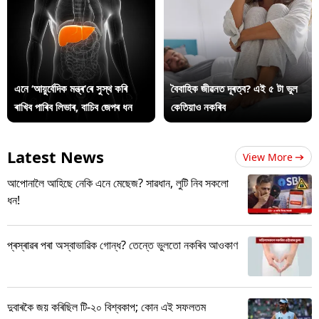
এনে ‘আয়ুৰ্বেদিক মন্ত্ৰ’ৰে সুস্থ কৰি
বৈবাহিক জীৱনত দূৰত্ব? এই ৫ টা ভুল
ৰাখিব পাৰিব লিভাৰ, বাচিব জেপৰ ধন
কেতিয়াও নকৰিব
Latest News
View More
আপোনালৈ আহিছে নেকি এনে মেছেজ? সাৱধান, লুটি নিব সকলো
ধন!
প্ৰস্ৰাৱৰ পৰা অস্বাভাৱিক গোন্ধ? তেন্তে ভুলতো নকৰিব আওকাণ
দুবাৰকৈ জয় কৰিছিল টি-২০ বিশ্বকাপ; কোন এই সফলতম