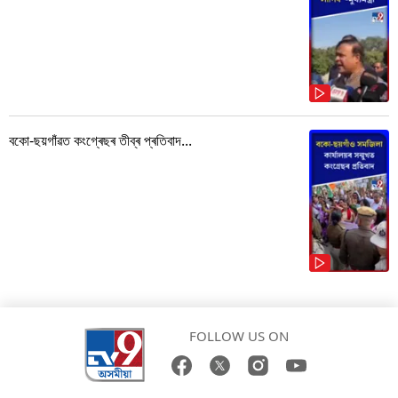
বকো-ছয়গাঁৱত কংগ্ৰেছৰ তীব্ৰ প্ৰতিবাদ...
FOLLOW US ON