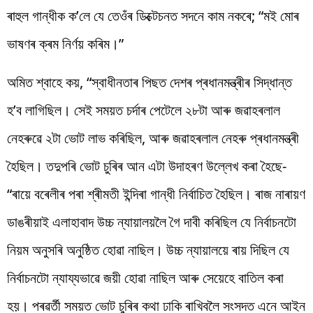
ৰাহুল গান্ধীক ক’লে যে তেওঁৰ ডিক্টেচনত সদনে কাম নকৰে; “মই মোৰ
ভাষণৰ ক্ৰম নিৰ্ণয় কৰিম।”
অমিত শ্বাহে কয়, “স্বাধীনতাৰ পিছত দেশৰ প্ৰধানমন্ত্ৰীৰ সিদ্ধান্ত
হ’ব লাগিছিল। সেই সময়ত চৰ্দাৰ পেটেলে ২৮টা আৰু জৱাহৰলাল
নেহৰুৱে ২টা ভোট লাভ কৰিছিল, আৰু জৱাহৰলাল নেহৰু প্ৰধানমন্ত্ৰী
হৈছিল। তদুপৰি ভোট চুৰিৰ আন এটা উদাহৰণ উল্লেখ কৰা হৈছে-
“ৰায়ে বৰেলীৰ পৰা শ্ৰীমতী ইন্দিৰা গান্ধী নিৰ্বাচিত হৈছিল। ৰাজ নাৰায়ণ
ডাঙৰীয়াই এলাহাবাদ উচ্চ ন্যায়ালয়লৈ গৈ দাবী কৰিছিল যে নিৰ্বাচনটো
নিয়ম অনুসৰি অনুষ্ঠিত হোৱা নাছিল। উচ্চ ন্যায়ালয়ে ৰায় দিছিল যে
নিৰ্বাচনটো ন্যায্যভাৱে জয়ী হোৱা নাছিল আৰু সেয়েহে বাতিল কৰা
হয়। পৰৱৰ্তী সময়ত ভোট চুৰিৰ কথা ঢাকি ৰাখিবলৈ সংসদত এনে আইন