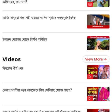
অধিনায়ক, জানেনে?
আজি সন্ধিয়া বাজপেয়ী ভৱনত অমিত শ্বাহৰ ৰুদ্ধদ্বাৰ বৈঠক
উমানন্দ দেৱালয় কোনে নিৰ্মাণ কৰিছিল
Videos
View More
দিনটোৰ শীৰ্ষ খবৰ
কেৱল গুলপীয়া ৰঙৰ কাগজেৰে কিয় মেৰিয়াই সোণৰ গহনা?
আধাৰ কাৰ্ডত স্বামীৰ নাম কেনেকৈ সংযোগ কৰিব?জানক প্ৰক্ৰিয়া...