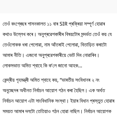
তেওঁ কংগ্ৰেছৰ শাসনকালত ১১ বাৰ SIR প্ৰক্ৰিয়া সম্পূৰ্ণ হোৱাৰ
কথাও উল্লেখ কৰে। অনুপ্ৰৱেশকাৰীৰ বিষয়টোৰ সন্দৰ্ভত তেওঁ কয় যে
তেওঁলোকক ধৰা পেলোৱা, নাম আঁতৰাই পেলোৱা, বিতাড়িত কৰাটো
আমাৰ নীতি। এজনো অনুপ্ৰৱেশকাৰীয়ে ভোট দিব নোৱাৰিব।
লোকসভাত অমিত শ্বাহে কি ক’লে জানো আহক…
কেন্দ্ৰীয় গৃহমন্ত্ৰী অমিত শ্বাহে কয়, “ভাৰতীয় সংবিধানৰ ২ নং
অনুচ্ছেদৰ অধীনত নিৰ্বাচন আয়োগ গঠন কৰা হৈছিল। এক অৰ্থত
নিৰ্বাচন আয়োগ এটা সাংবিধানিক সংস্থা। ইয়াৰ বিধান প্ৰস্তুত হোৱাৰ
সময়ত আমাৰ দলটো তেতিয়াও গঠন হোৱা নাছিল। নিৰ্বাচন আয়োগক