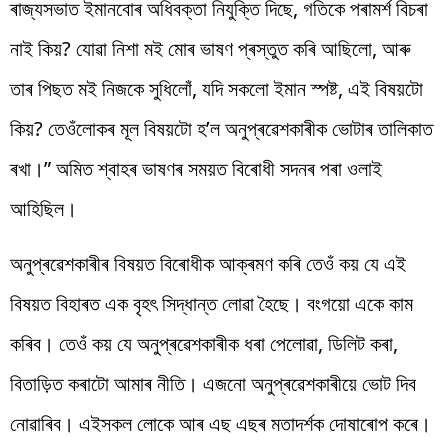
ৰাজ্যসভাত ইমানবোৰ অধিবক্তা নিযুক্তি দিছে, গতিকে পৰামৰ্শ বিচৰা
নাই কিয়? যোৱা নিশা মই মোৰ ভাষণ প্ৰস্তুত কৰি আছিলো, আৰু
তাৰ পিছত মই নিজকে সুধিলোঁ, যদি সকলো ইমান স্পষ্ট, এই বিষয়টো
কিয়? তেওঁলোকৰ মূল বিষয়টো হ’ল অনুপ্ৰৱেশকাৰীক ভোটাৰ তালিকাত
ৰখা।” অমিত শ্বাহৰ ভাষণৰ সময়ত বিৰোধী সদনৰ পৰা ওলাই
আহিছিল।
অনুপ্ৰৱেশকাৰীৰ বিষয়ত বিৰোধীক আক্ৰমণ কৰি তেওঁ কয় যে এই
বিষয়ত বিহাৰত এক বৃহৎ সিদ্ধান্ত লোৱা হৈছে। বংগয়ো একে কাম
কৰিব। তেওঁ কয় যে অনুপ্ৰৱেশকাৰীক ধৰা পেলোৱা, ডিলিট কৰা,
বিতাড়িত কৰাটো আমাৰ নীতি। এজনো অনুপ্ৰৱেশকাৰীয়ে ভোট দিব
নোৱাৰিব। এইসকল লোকে আৰ এছ এছৰ মতাদৰ্শক দোষাৰোপ কৰে।