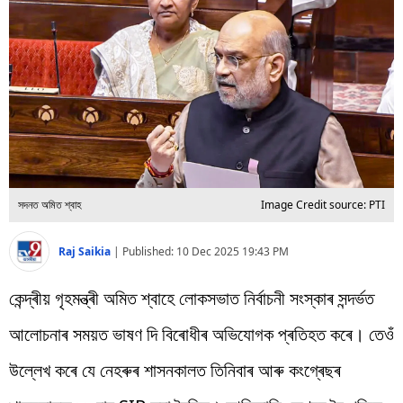
বিশ্ব
প্ৰযুক্তি
Videos
সদনত অমিত শ্বাহ
Image Credit source: PTI
Raj Saikia
|
Published:
10 Dec 2025 19:43 PM
কেন্দ্ৰীয় গৃহমন্ত্ৰী অমিত শ্বাহে লোকসভাত নিৰ্বাচনী সংস্কাৰ সন্দৰ্ভত
আলোচনাৰ সময়ত ভাষণ দি বিৰোধীৰ অভিযোগক প্ৰতিহত কৰে। তেওঁ
উল্লেখ কৰে যে নেহৰুৰ শাসনকালত তিনিবাৰ আৰু কংগ্ৰেছৰ