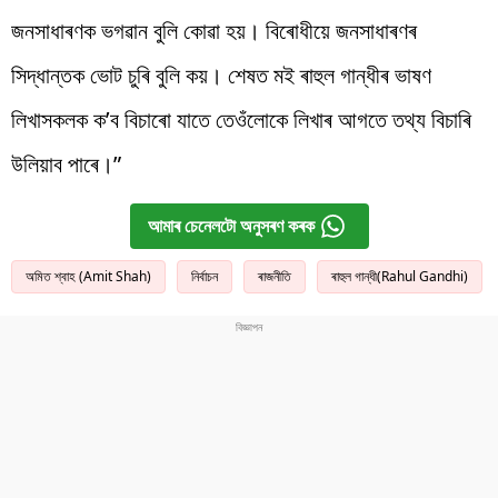
জনসাধাৰণক ভগৱান বুলি কোৱা হয়। বিৰোধীয়ে জনসাধাৰণৰ
সিদ্ধান্তক ভোট চুৰি বুলি কয়। শেষত মই ৰাহুল গান্ধীৰ ভাষণ
লিখাসকলক ক’ব বিচাৰো যাতে তেওঁলোকে লিখাৰ আগতে তথ্য বিচাৰি
উলিয়াব পাৰে।”
আমাৰ চেনেলটো অনুসৰণ কৰক
অমিত শ্বাহ (Amit Shah)
নিৰ্বাচন
ৰাজনীতি
ৰাহুল গান্ধী(Rahul Gandhi)