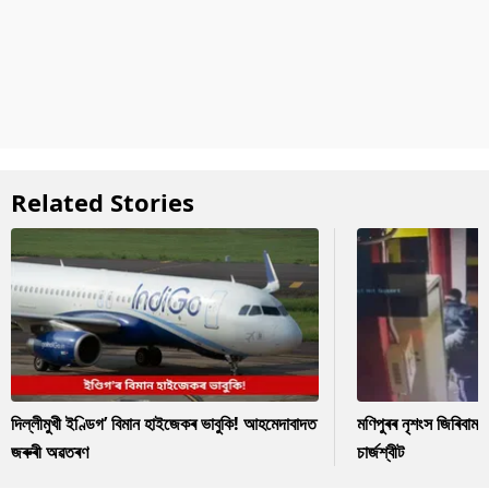
Related Stories
দিল্লীমুখী ইণ্ডিগ’ বিমান হাইজেকৰ ভাবুকি! আহমেদাবাদত
মণিপুৰৰ নৃশংস জিৰিবাম ক
জৰুৰী অৱতৰণ
চাৰ্জশ্বীট