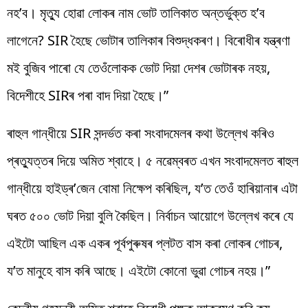
নহ’ব। মৃত্যু হোৱা লোকৰ নাম ভোট তালিকাত অন্তৰ্ভুক্ত হ’ব
লাগেনে? SIR হৈছে ভোটাৰ তালিকাৰ বিশুদ্ধকৰণ। বিৰোধীৰ যন্ত্ৰণা
মই বুজিব পাৰো যে তেওঁলোকক ভোট দিয়া দেশৰ ভোটাৰক নহয়,
বিদেশীহে SIRৰ পৰা বাদ দিয়া হৈছে।”
ৰাহুল গান্ধীয়ে SIR সন্দৰ্ভত কৰা সংবাদমেলৰ কথা উল্লেখ কৰিও
প্ৰত্যুত্তৰ দিয়ে অমিত শ্বাহে। ৫ নৱেম্বৰত এখন সংবাদমেলত ৰাহুল
গান্ধীয়ে হাইড্ৰ’জেন বোমা নিক্ষেপ কৰিছিল, য’ত তেওঁ হাৰিয়ানাৰ এটা
ঘৰত ৫০০ ভোট দিয়া বুলি কৈছিল। নিৰ্বাচন আয়োগে উল্লেখ কৰে যে
এইটো আছিল এক একৰ পূৰ্বপুৰুষৰ প্লটত বাস কৰা লোকৰ গোচৰ,
য’ত মানুহে বাস কৰি আছে। এইটো কোনো ভুৱা গোচৰ নহয়।”