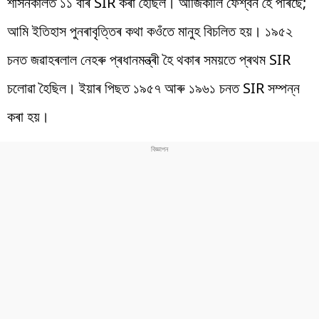
শাসনকালত ১১ বাৰ SIR কৰা হৈছিল। আজিকালি ফেশ্বন হৈ পৰিছে;
আমি ইতিহাস পুনৰাবৃত্তিৰ কথা কওঁতে মানুহ বিচলিত হয়। ১৯৫২
চনত জৱাহৰলাল নেহৰু প্ৰধানমন্ত্ৰী হৈ থকাৰ সময়তে প্ৰথম SIR
চলোৱা হৈছিল। ইয়াৰ পিছত ১৯৫৭ আৰু ১৯৬১ চনত SIR সম্পন্ন
কৰা হয়।