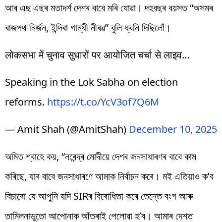
আৰ এছ এছৰ মতাদৰ্শ দেশৰ বাবে মৰি যোৱা। দহবছৰ বয়সত “অসমৰ
ৰাজপথ নিৰ্জন, ইন্দিৰা গান্ধী নীৰৱ” বুলি ধ্বনি দিছিলোঁ।
लोकसभा में चुनाव सुधारों पर आयोजित चर्चा से लाइव…
Speaking in the Lok Sabha on election
reforms.
https://t.co/YcV3of7Q6M
— Amit Shah (@AmitShah)
December 10, 2025
অমিত শ্বাহে কয়, “নৰেন্দ্ৰ মোদীয়ে দেশৰ জনসাধাৰণৰ বাবে কাম
কৰিছে, যাৰ বাবে জনসাধাৰণে আমাক নিৰ্বাচন কৰে। মই এতিয়াও ক’ব
বিচাৰো যে আপুনি যদি SIRৰ বিৰোধিতা কৰে তেন্তে বংগ আৰু
তামিলনাডুতো আপোনাক আঁতৰাই পেলোৱা হ’ব। আমাৰ দেশত