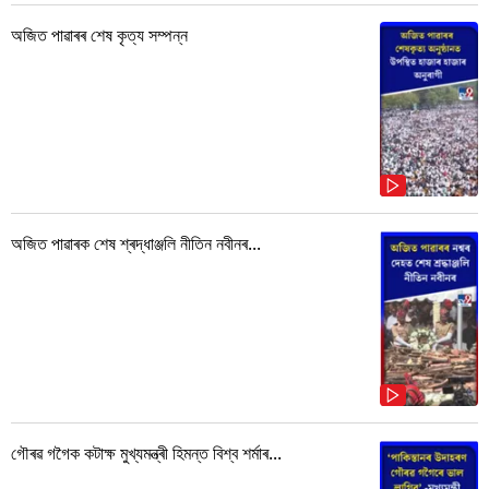
অজিত পাৱাৰৰ শেষ কৃত্য সম্পন্ন
অজিত পাৱাৰক শেষ শ্ৰদ্ধাঞ্জলি নীতিন নবীনৰ...
গৌৰৱ গগৈক কটাক্ষ মুখ্যমন্ত্ৰী হিমন্ত বিশ্ব শৰ্মাৰ...