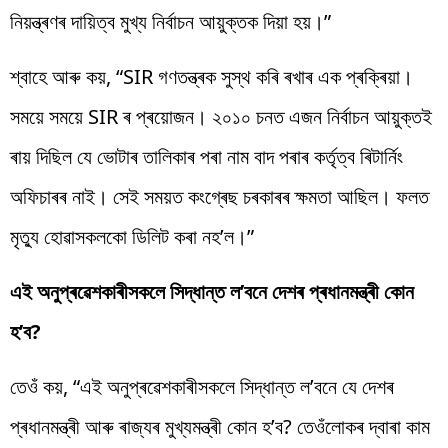
নিয়ন্ত্ৰণৰ দায়িত্ব মুখ্য নিৰ্বাচন আয়ুক্তক দিয়া হয়।”
শ্বাহে আৰু কয়, “SIR গণতন্ত্ৰক সুস্থ কৰি ৰখাৰ এক প্ৰক্ৰিয়া।
সময়ে সময়ে SIR ৰ প্ৰয়োজন। ২০১০ চনত এজন নিৰ্বাচন আয়ুক্তই
ৰায় দিছিল যে ভোটাৰ তালিকাৰ পৰা নাম বাদ পৰাৰ কৰ্তৃত্ব ৰিটাৰ্নিং
অফিচাৰৰ নাই। সেই সময়ত কংগ্ৰেছ চৰকাৰৰ ক্ষমতা আছিল। ফলত
মৃত্যু হোৱাসকলকো ডিলিট কৰা নহ’ল।”
এই অনুপ্ৰৱেশকাৰীসকলে সিদ্ধান্ত ল’বনে দেশৰ প্ৰধানমন্ত্ৰী কোন
হ’ব?
তেওঁ কয়, “এই অনুপ্ৰৱেশকাৰীসকলে সিদ্ধান্ত ল’বনে যে দেশৰ
প্ৰধানমন্ত্ৰী আৰু ৰাজ্যৰ মুখ্যমন্ত্ৰী কোন হ’ব? তেওঁলোকৰ দ্বাৰা কাম