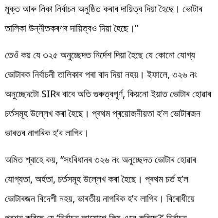
মুক্ত আৰু নিকা নিৰ্বাচন অনুষ্ঠিত কৰাৰ দায়িত্ব দিয়া হৈছে। ভোটাৰ
তালিকা উন্নীতকৰণৰ দায়িত্বও দিয়া হৈছে।”
তেওঁ কয় যে ৩২৫ অনুচ্ছেদত নিৰ্দেশ দিয়া হৈছে যে কোনো যোগ্য
ভোটাৰক নিৰ্বাচনী তালিকাৰ পৰা বাদ দিয়া নহয়। ইফালে, ৩২৬ নং
অনুচ্ছেদটো SIRৰ বাবে অতি গুৰুত্বপূৰ্ণ, কিয়নো ইয়াত ভোটাৰ হোৱাৰ
চৰ্তসমূহ উল্লেখ কৰা হৈছে। প্ৰথম প্ৰয়োজনীয়তা হ’ল ভোটাৰজন
ভাৰতৰ নাগৰিক হ’ব লাগিব।
অমিত শ্বাহে কয়, “সংবিধানৰ ৩২৬ নং অনুচ্ছেদত ভোটাৰ হোৱাৰ
যোগ্যতা, অৰ্হতা, চৰ্তসমূহ উল্লেখ কৰা হৈছে। প্ৰথম চৰ্ত হ’ল
ভোটাৰজন বিদেশী নহয়, ভাৰতীয় নাগৰিক হ’ব লাগিব। বিৰোধীয়ে
প্ৰশ্ন কৰিছে যে ‘নিৰ্বাচন আয়োগে কিয় এনে কৰিছে?’ নিৰ্বাচন