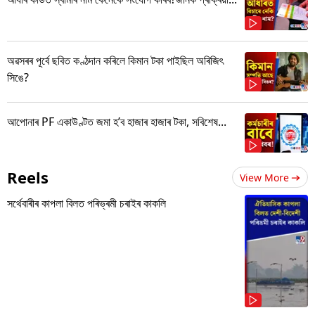
অৱসৰৰ পূৰ্বে ছবিত কণ্ঠদান কৰিলে কিমান টকা পাইছিল অৰিজিৎ
সিঙে?
আপোনাৰ PF একাউণ্টত জমা হ’ব হাজাৰ হাজাৰ টকা, সবিশেষ...
Reels
View More
সৰ্থেবাৰীৰ কাপলা বিলত পৰিভ্ৰমী চৰাইৰ কাকলি