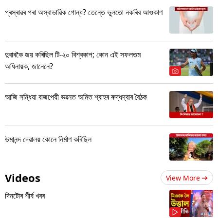
প্ৰস্ৰাৱৰ পৰা অস্বাভাৱিক গোন্ধ? তেন্তে ভুলতো নকৰিব আওকাণ
দুবাৰকৈ জয় কৰিছিল টি-২০ বিশ্বকাপ; কোন এই সফলতম
অধিনায়ক, জানেনে?
আজি সন্ধিয়া বাজপেয়ী ভৱনত অমিত শ্বাহৰ ৰুদ্ধদ্বাৰ বৈঠক
উমানন্দ দেৱালয় কোনে নিৰ্মাণ কৰিছিল
Videos
View More
দিনটোৰ শীৰ্ষ খবৰ