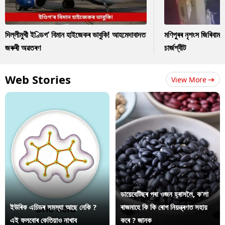
দিল্লীমুখী ইণ্ডিগ’ বিমান হাইজেকৰ ভাবুকি! আহমেদাবাদত
মণিপুৰৰ নৃশংস জিৰিবাম ক
জৰুৰী অৱতৰণ
চাৰ্জশ্বীট
Web Stories
View More
ডায়েবেটিছৰ পৰা ওজন হ্ৰাসলৈ, ক’লা
ইউৰিক এচিডৰ সমস্যা আছে নেকি ?
ৰাজমাহে কি কি ৰোগ নিয়ন্ত্ৰণত সহায়
এই ফলবোৰ কেতিয়াও নাখাব
কৰে ? জানক