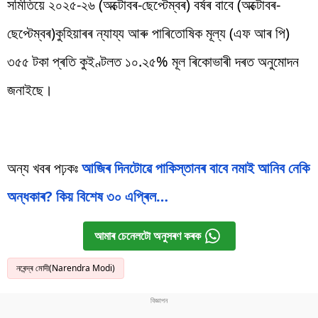
সমিতিয়ে ২০২৫-২৬ (অক্টোবৰ-ছেপ্টেম্বৰ) বৰ্ষৰ বাবে (অক্টোবৰ-
ছেপ্টেম্বৰ)কুহিয়াৰৰ ন্যায্য আৰু পাৰিতোষিক মূল্য (এফ আৰ পি)
৩৫৫ টকা প্ৰতি কুইণ্টলত ১০.২৫% মূল ৰিকোভাৰী দৰত অনুমোদন
জনাইছে।
অন্য খবৰ পঢ়কঃ
আজিৰ দিনটোৱে পাকিস্তানৰ বাবে নমাই আনিব নেকি
অন্ধকাৰ? কিয় বিশেষ ৩০ এপ্ৰিল…
আমাৰ চেনেলটো অনুসৰণ কৰক
নৰেন্দ্ৰ মোদী(Narendra Modi)