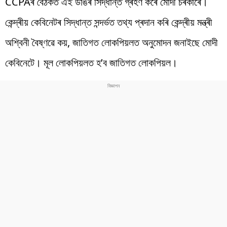
CCPAৰ বৈঠকত এই ডাঙৰ সিদ্ধান্ত গ্ৰহণ কৰে মোদী চৰকাৰে।
কেন্দ্ৰীয় কেবিনেটৰ সিদ্ধান্ত সন্দৰ্ভত তথ্য প্ৰদান কৰি কেন্দ্ৰীয় মন্ত্ৰী
অশ্বিনী বৈষ্ণৱে কয়, জাতিগত লোকপিয়লত অনুমোদন জনাইছে মোদী
কেবিনেটে। মূল লোকপিয়লত হ’ব জাতিগত লোকপিয়ল।