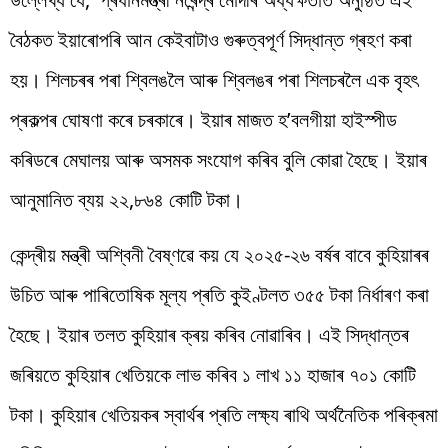
বৈঠকত ইয়াৰোপৰি আন কেইবাটাও গুৰুত্বপূৰ্ণ সিদ্ধান্ত গ্ৰহণ কৰা
হয়। শিলচৰৰ পৰা শ্বিলঙলৈ আৰু শ্বিলঙৰ পৰা শিলচৰলৈ এক বৃহৎ
প্ৰকল্পৰ ঘোষণা কৰে চৰকাৰে। ইয়াৰ মাজত হ’বলগীয়া হাইস্পীড
কৰিডৰে মেঘালয় আৰু অসমক সংযোগ কৰিব বুলি কোৱা হৈছে। ইয়াৰ
আনুমানিত ব্যয় ২২,৮৬৪ কোটি টকা।
কেন্দ্ৰীয় মন্ত্ৰী অশ্বিনী বৈষ্ণৱে কয় যে ২০২৫-২৬ বৰ্ষৰ বাবে কুহিয়াৰৰ
উচিত আৰু পাৰিতোষিক মূল্য প্ৰতি কুইণ্টলত ৩৫৫ টকা নিৰ্ধাৰণ কৰা
হৈছে। ইয়াৰ তলত কুহিয়াৰ ক্ৰয় কৰিব নোৱাৰিব। এই সিদ্ধান্তৰ
জৰিয়তে কুহিয়াৰ খেতিয়কে লাভ কৰিব ১ লাখ ১১ হাজাৰ ৭০১ কোটি
টকা। কুহিয়াৰ খেতিয়কৰ স্বাৰ্থৰ প্ৰতি লক্ষ্য ৰাথি অৰ্থনৈতিক পৰিক্ৰমা