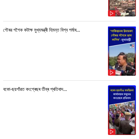
গৌৰৱ গগৈক কটাক্ষ মুখ্যমন্ত্ৰী হিমন্ত বিশ্ব শৰ্মাৰ...
বকো-ছয়গাঁৱত কংগ্ৰেছৰ তীব্ৰ প্ৰতিবাদ...