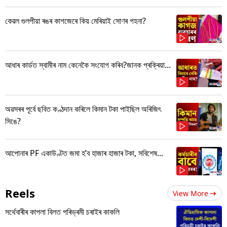
কেৱল গুলপীয়া ৰঙৰ কাগজেৰে কিয় মেৰিয়াই সোণৰ গহনা?
আধাৰ কাৰ্ডত স্বামীৰ নাম কেনেকৈ সংযোগ কৰিব?জানক প্ৰক্ৰিয়া...
অৱসৰৰ পূৰ্বে ছবিত কণ্ঠদান কৰিলে কিমান টকা পাইছিল অৰিজিৎ
সিঙে?
আপোনাৰ PF একাউণ্টত জমা হ’ব হাজাৰ হাজাৰ টকা, সবিশেষ...
Reels
View More
সৰ্থেবাৰীৰ কাপলা বিলত পৰিভ্ৰমী চৰাইৰ কাকলি