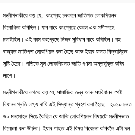
মন্ত্ৰীগৰাকীয়ে কয় যে, কংগ্ৰেছ চৰকাৰে জাতিগত লোকপিয়লৰ
বিৰোধিতা কৰিছিল। যাৰ বাবে কংগ্ৰেছে কেৱল এক সমীক্ষাহে
চলাইছিল। এই কাম কংগ্ৰেছে নিজৰ সুবিধাৰ বাবে কৰিছিল। বহু
ৰাজ্যত জাতিগত লোকপিয়ল কৰা হৈছে আৰু ইয়াৰ ফলত বিভ্ৰান্তিৰ
সৃষ্টি হৈছে। গতিকে মূল লোকপিয়লত জাতি গণনা অন্তৰ্ভুক্ত কৰিব
লাগে।
মন্ত্ৰীগৰাকীয়ে লগতে কয় যে, সামাজিক তন্ত্ৰ আৰু সংবিধানৰ স্পষ্ট
বিধানৰ প্ৰতি লক্ষ্য ৰাখি এই সিদ্ধান্ত গ্ৰহণ কৰা হৈছে। ২০১০ চনত
ড০ মনমোহন সিঙে কৈছিল যে জাতি লোকপিয়লৰ বিষয়টো মন্ত্ৰীসভাত
বিবেচনা কৰা উচিত। ইয়াৰ পাছত এই বিষয় বিবেচনা কৰিবলৈ এটা দল