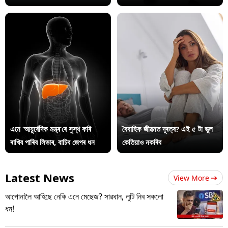
এনে ‘আয়ুৰ্বেদিক মন্ত্ৰ’ৰে সুস্থ কৰি
বৈবাহিক জীৱনত দূৰত্ব? এই ৫ টা ভুল
ৰাখিব পাৰিব লিভাৰ, বাচিব জেপৰ ধন
কেতিয়াও নকৰিব
Latest News
View More
আপোনালৈ আহিছে নেকি এনে মেছেজ? সাৱধান, লুটি নিব সকলো
ধন!