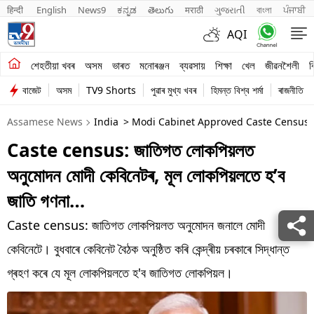
हिन्दी 
English
News9
ಕನ್ನಡ
తెలుగు
मराठी
ગુજરાતી
বাংলা
ਪੰਜਾਬੀ
AQI
শেহতীয়া খবৰ
শেহতীয়া খবৰ
অসম
ভাৰত
মনোৰঞ্জন
ব্যৱসায়
শিক্ষা
খেল
জীৱনশৈলী
ব
বাজেট
অসম
TV9 Shorts
পুৱাৰ মুখ্য খবৰ
হিমন্ত বিশ্ব শৰ্মা
ৰাজনীতি
অসম
Assamese News
India
> Modi Cabinet Approved Caste Census S
ভাৰত
Caste census: জাতিগত লোকপিয়লত
মনোৰঞ্জন
অনুমোদন মোদী কেবিনেটৰ, মূল লোকপিয়লতে হ’ব
ব্যৱসায়
জাতি গণনা…
শিক্ষা
Caste census: জাতিগত লোকপিয়লত অনুমোদন জনালে মোদী
কেবিনেটে। বুধবাৰে কেবিনেট বৈঠক অনুষ্ঠিত কৰি কেন্দ্ৰীয় চৰকাৰে সিদ্ধান্ত
খেল
গ্ৰহণ কৰে যে মূল লোকপিয়লতে হ'ব জাতিগত লোকপিয়ল।
জীৱনশৈলী