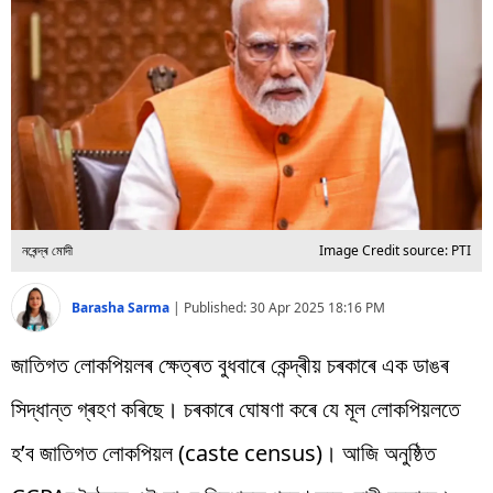
বিশ্ব
প্ৰযুক্তি
Videos
নৰেন্দ্ৰ মোদী
Image Credit source: PTI
Barasha Sarma
|
Published:
30 Apr 2025 18:16 PM
জাতিগত লোকপিয়লৰ ক্ষেত্ৰত বুধবাৰে কেন্দ্ৰীয় চৰকাৰে এক ডাঙৰ
সিদ্ধান্ত গ্ৰহণ কৰিছে। চৰকাৰে ঘোষণা কৰে যে মূল লোকপিয়লতে
হ’ব জাতিগত লোকপিয়ল (caste census)। আজি অনুষ্ঠিত