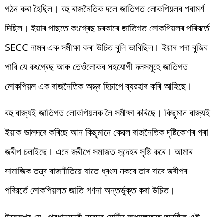
গঠন কৰা হৈছিল। বহু ৰাজনৈতিক দলে জাতিগত লোকপিয়লৰ পৰামৰ্শ
দিছিল। ইয়াৰ পাছতে কংগ্ৰেছ চৰকাৰে জাতিগত লোকপিয়লৰ পৰিবৰ্তে
SECC নামৰ এক সমীক্ষা কৰা উচিত বুলি ভাবিছিল। ইয়াৰ পৰা বুজিব
পাৰি যে কংগ্ৰেছ আৰু তেওঁলোকৰ সহযোগী দলসমূহে জাতিগত
লোকপিয়ল এক ৰাজনৈতিক অস্ত্ৰ হিচাপে ব্যৱহাৰ কৰি আহিছে।
বহু ৰাজ্যই জাতিগত লোকপিয়লক লৈ সমীক্ষা কৰিছে। কিছুমান ৰাজ্যই
ইয়াক ভালদৰে কৰিছে আন কিছুমানে কেৱল ৰাজনৈতিক দৃষ্টিকোণৰ পৰা
জৰীপ চলাইছে। এনে জৰীপে সমাজত সন্দেহৰ সৃষ্টি কৰে। আমাৰ
সামাজিক তন্ত্ৰ ৰাজনীতিয়ে যাতে ধ্বংস নকৰে তাৰ বাবে জৰীপৰ
পৰিৱৰ্তে লোকপিয়লত জাতি গণনা অন্তৰ্ভুক্ত কৰা উচিত।
উল্লেখ্য যে, প্ৰধানমন্ত্ৰী নৰেন্দ্ৰ মোদীৰ অধ্যক্ষতাত অনুষ্ঠিত এই