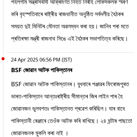
পহলগাম সন্ত্ৰাসবাদী আক্ৰমণত নিহত নিৰীহ লোকসকলক স্মৰণ
কৰি বৃহস্পতিবাৰে ৰাষ্ট্ৰীয় ৰাজধানীত অনুষ্ঠিত সৰ্বদলীয় বৈঠকৰ
সময়ত দুই মিনিটৰ মৌনতা অৱলম্বন কৰা হয়। জানিব পৰা মতে
প্ৰতিৰক্ষা মন্ত্ৰী ৰাজনাথ সিঙে এই বৈঠকৰ সভাপতিত্ব কৰিছে।
24 Apr 2025 06:56 PM (IST)
BSF জোৱান আটক পাকিস্তানৰ
BSF জোৱান আটক পাকিস্তানৰ। বুধবাৰে পঞ্জাৱৰ ফিৰোজপুৰত
ভাৰত-পাকিস্তান আন্তঃৰাষ্ট্ৰীয় সীমান্তৰ জিৰ লাইন পাৰ হৈ
জোৱানজন ভুলবশতঃ পাকিস্তানত প্ৰৱেশ কৰিছিল। যাৰ বাবে
পাকিস্তানী ৰেঞ্জাৰে তেওঁক আটক কৰি ৰাখিছে। ২৪ ঘন্টাৰ পাছতো
জোৱানজনক মুকলি কৰা নাই ।