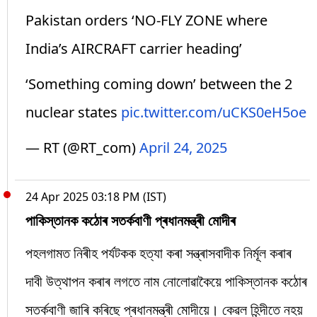
Pakistan orders ‘NO-FLY ZONE where
India’s AIRCRAFT carrier heading’
‘Something coming down’ between the 2
nuclear states
pic.twitter.com/uCKS0eH5oe
— RT (@RT_com)
April 24, 2025
24 Apr 2025 03:18 PM (IST)
পাকিস্তানক কঠোৰ সতৰ্কবাণী প্ৰধানমন্ত্ৰী মোদীৰ
পহলগামত নিৰীহ পৰ্যটকক হত্যা কৰা সন্ত্ৰাসবাদীক নিৰ্মূল কৰাৰ
দাবী উত্থাপন কৰাৰ লগতে নাম নোলোৱাকৈয়ে পাকিস্তানক কঠোৰ
সতৰ্কবাণী জাৰি কৰিছে প্ৰধানমন্ত্ৰী মোদীয়ে। কেৱল হিন্দীতে নহয়