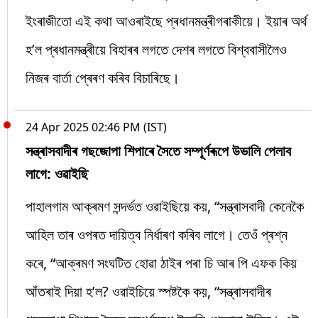
ইংৰাজীতো এই কথা আওৰাইছে প্ৰধানমন্ত্ৰীগৰাকীয়ে। ইয়াৰ অৰ্থ
হ’ল প্ৰধানমন্ত্ৰীয়ে বিহাৰৰ লগতে দেশৰ লগতে বিশ্ববাসীলৈও
নিজৰ বাৰ্তা প্ৰেৰণ কৰিব বিচাৰিছে।
24 Apr 2025 02:46 PM (IST)
সন্ত্ৰাসবাদীৰ গছজোপা শিপাৰে সৈতে সম্পূৰ্ণৰূপে উভালি পেলাব
লাগে: ওৱাইছি
পাহালগাম আক্ৰমণ সন্দৰ্ভত ওৱাইছিয়ে কয়, “সন্ত্ৰাসবাদী কেনেকৈ
আহিল তাৰ ওপৰত দায়িত্ব নিৰ্ধাৰণ কৰিব লাগে। তেওঁ প্ৰশ্ন
কৰে, “আক্ৰমণ সংঘটিত হোৱা ঠাইৰ পৰা চি আৰ পি এফক কিয়
আঁতৰাই দিয়া হ’ল? ওৱাইচিয়ে স্পষ্টকৈ কয়, “সন্ত্ৰাসবাদীৰ