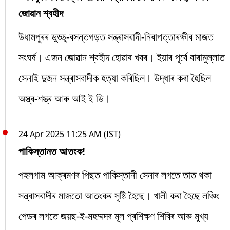
জোৱান শ্বহীদ
উধামপুৰৰ ডুড্ডু-বসন্তগড়ত সন্ত্ৰাসবাদী-নিৰাপত্তাৰক্ষীৰ মাজত
সংঘৰ্ষ। এজন জোৱান শ্বহীদ হোৱাৰ খবৰ। ইয়াৰ পূৰ্বে বাৰামুল্লাত
সেনাই দুজন সন্ত্ৰাসবাদীক হত্যা কৰিছিল। উদ্ধাৰ কৰা হৈছিল
অস্ত্ৰ-শস্ত্ৰ আৰু আই ই ডি।
24 Apr 2025 11:25 AM (IST)
পাকিস্তানত আতংক!
পহলগাম আক্ৰমণৰ পিছত পাকিস্তানী সেনাৰ লগতে তাত থকা
সন্ত্ৰাসবাদীৰ মাজতো আতংকৰ সৃষ্টি হৈছে। খালী কৰা হৈছে লঞ্চিং
পেডৰ লগতে জয়ছ-ই-মহম্মদৰ মূল প্ৰশিক্ষণ শিবিৰ আৰু মুখ্য