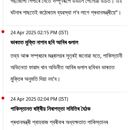
গছজোপা শিপাৰে সৈতে সম্পূৰ্ণৰূপে উভালি পেলোৱা উচিত। এই
ঘটনাৰ পাছতেই কঠোৰতম ব্যৱস্থা ল’ব লাগে প্ৰধানমন্ত্ৰীয়ে”।
24 Apr 2025 02:15 PM (IST)
ভাৰতত মুক্তি নাপাব ছবি আবিৰ গুলাল
তথ্য আৰু সম্প্ৰচাৰ মন্ত্ৰালয়ৰ সূত্ৰই জনোৱা মতে, পাকিস্তানী
অভিনেতা ফাৱাদ খান অভিনীত আবিৰ গুলাল ছবিখন ভাৰতত
মুক্তিৰ অনুমতি দিয়া নহ’ব।
24 Apr 2025 02:04 PM (IST)
পাকিস্তানত ৰাষ্ট্ৰীয় নিৰাপত্তা সমিতিৰ বৈঠক
প্ৰধানমন্ত্ৰী শ্বাহবাজ শ্বৰীফৰ অধ্যক্ষতাত পাকিস্তানৰ