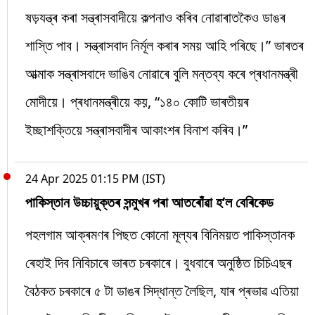
ষড়যন্ত্ৰ কৰা সন্ত্ৰাসবাদীয়ে কল্পনাও কৰিব নোৱাৰাতকৈও ডাঙৰ
শাস্তি পাব। সন্ত্ৰাসবাদ নিৰ্মূল কৰাৰ সময় আহি পৰিছে।” ভাৰতৰ
আত্মাক সন্ত্ৰাসবাদে ভাঙিব নোৱাৰে বুলি মন্তব্য কৰে প্ৰধানমন্ত্ৰী
মোদীয়ে। প্ৰধানমন্ত্ৰীয়ে কয়, “১৪০ কোটি ভাৰতীয়ৰ
ইচ্ছাশক্তিয়ে সন্ত্ৰাসবাদীৰ আকাংশৰ বিনাশ কৰিব।”
24 Apr 2025 01:15 PM (IST)
পাকিস্তান উচ্চায়ুক্তৰ সন্মুখৰ পৰা আতৰোঁৱা হ’ল বেৰিকেড
পহলগাম আক্ৰমণৰ পিছত কোনো মূল্যৰ বিনিময়ত পাকিস্তানক
ৰেহাই দিব নিবিচাৰে ভাৰত চৰকাৰে। বুধবাৰে অনুষ্ঠিত চিচিএছৰ
বৈঠকত চৰকাৰে ৫ টা ডাঙৰ সিদ্ধান্ত লৈছিল, যাৰ প্ৰভাৱ এতিয়া