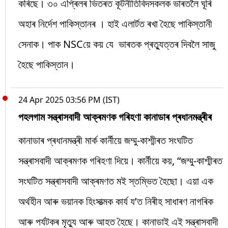
কৰিছে। ৩০ এপ্ৰিলৰ ভিতৰত কূটনীতিবিদসকলক ভাৰতলৈ ঘূৰি
অহাৰ নিৰ্দেশ পাকিস্তানৰ । হাই এলাৰ্টত ৰখা হৈছে পাকিস্তানী
সেনাক। পাক NSCয়ে কয় যে ভাৰতক প্ৰত্যুত্তৰ দিবলৈ সাজু
হৈছে পাকিস্তান।
24 Apr 2025 03:56 PM (IST)
পহলগাম সন্ত্ৰাসবাদী আক্ৰমণক গৰিহণা কানাডাৰ প্ৰধানমন্ত্ৰীৰ
কানাডাৰ প্ৰধানমন্ত্ৰী মাৰ্ক কাৰ্নীয়ে জম্মু-কাশ্মীৰত সংঘটিত
সন্ত্ৰাসবাদী আক্ৰমণক গৰিহণা দিয়ে। কাৰ্নীয়ে কয়, “জম্মু-কাশ্মীৰত
সংঘটিত সন্ত্ৰাসবাদী আক্ৰমণত মই স্তম্ভিত হৈছো। এয়া এক
অৰ্থহীন আৰু ভয়ানক হিংসাত্মক কাৰ্য য’ত নিৰীহ সাধাৰণ নাগৰিক
আৰু পৰ্যটকৰ মৃত্যু আৰু আহত হৈছে। কানাডাই এই সন্ত্ৰাসবাদী