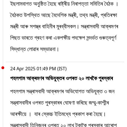
ইছলামবাগত অনুষ্ঠিত হৈছে ৰাষ্ট্ৰীয় নিৰাপত্তা সমিতিৰ বৈঠক ।
বৈঠকত উপস্থিত আছে বৈদেশিক মন্ত্ৰী, তথ্য মন্ত্ৰী, প্ৰতিৰক্ষা
মন্ত্ৰী আৰু সশস্ত্ৰ বাহিনীৰ মুৰব্বীসকল। সন্ত্ৰাসবাদী আক্ৰমণৰ
পিছত ভাৰতে গ্ৰহণ কৰা একপক্ষীয় পদক্ষেপ সন্দৰ্ভত গুৰুত্বপূৰ্ণ
সিদ্ধান্ত লোৱাৰ সম্ভাৱনা।
24 Apr 2025 01:49 PM (IST)
পহলগাম আক্ৰমণৰ অভিযুক্তৰ ওপৰত ২০ লাখকৈ পুৰস্কাৰ
পহলগাম সন্ত্ৰাসবাদী আক্ৰমণৰ অভিযোগত অভিযুক্ত ৩ জন
সন্ত্ৰাসবাদীৰ ওপৰত পুৰস্কাৰৰ ঘোষণা কৰিছে জম্মু-কাশ্মীৰ
আৰক্ষীয়ে । যাৰ স্কেচ্চ ইতিমধ্যে প্ৰকাশ কৰা হৈছে।
সন্ত্ৰাসবাদী তিনিজনৰ ওপৰত ২০ লাখ টকাকৈ পুৰস্কাৰ আৰোপ