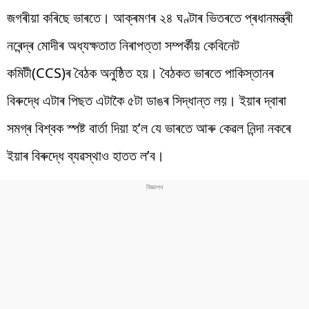
জগৰীয়া কৰিছে ভাৰতে। আক্ৰমণৰ ২৪ ঘণ্টাৰ ভিতৰতে প্ৰধানমন্ত্ৰী
নৰেন্দ্ৰ মোদীৰ অধ্যক্ষতাত নিৰাপত্তা সম্পৰ্কীয় কেবিনেট
কমিটী(CCS)ৰ বৈঠক অনুষ্ঠিত হয়। বৈঠকত ভাৰতে পাকিস্তানৰ
বিৰুদ্ধে এটাৰ পিছত এটাকৈ ৫টা ডাঙৰ সিদ্ধান্ত লয়। ইয়াৰ দ্বাৰা
সমগ্ৰ বিশ্বক স্পষ্ট বাৰ্তা দিয়া হ’ল যে ভাৰতে আৰু কেৱল নিন্দা নকৰে
ইয়াৰ বিৰুদ্ধে ব্যৱস্থাও হাতত ল’ব।