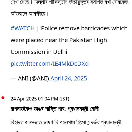
দেখা গৈছে। দিল্লীৰ পাকিস্তান উচ্চায়ুক্তৰ সমীপত ৰখা বেৰিকেড
আঁতৰালে আৰক্ষীয়ে।
#WATCH
| Police remove barricades which
were placed near the Pakistan High
Commission in Delhi
pic.twitter.com/IE4MkDcDXd
— ANI (@ANI)
April 24, 2025
24 Apr 2025 01:04 PM (IST)
কল্পনাতকৈও ডাঙৰ শাস্তি পাব: প্ৰধানমন্ত্ৰী মোদী
বিহাৰত জনসভাত ভাষণ দি পহলগাম হিংসা সন্দৰ্ভত প্ৰধানমন্ত্ৰী