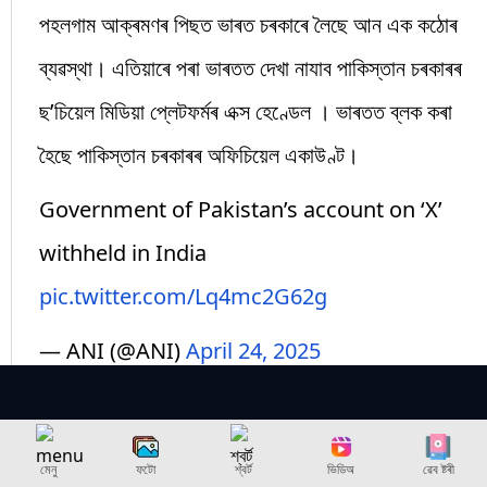
পহলগাম আক্ৰমণৰ পিছত ভাৰত চৰকাৰে লৈছে আন এক কঠোৰ
ব্যৱস্থা। এতিয়াৰে পৰা ভাৰতত দেখা নাযাব পাকিস্তান চৰকাৰৰ
ছ’চিয়েল মিডিয়া প্লেটফৰ্মৰ এক্স হেণ্ডেল । ভাৰতত ব্লক কৰা
হৈছে পাকিস্তান চৰকাৰৰ অফিচিয়েল একাউণ্ট।
Government of Pakistan’s account on ‘X’
withheld in India
pic.twitter.com/Lq4mc2G62g
— ANI (@ANI)
April 24, 2025
24 Apr 2025 10:40 AM (IST)
এয়া দেশৰ ওপৰত আক্ৰমণ, পৰ্যটকৰ ওপৰত নহয়: সঞ্জয় ৰাউত
মেনু
ফটো
শ্বৰ্ট
ভিডিঅ
ৱেব ষ্টৰী