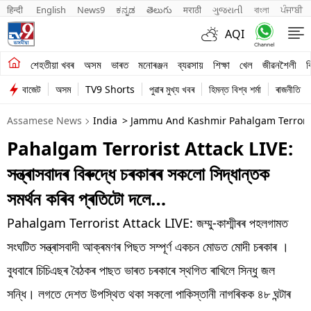
हिन्दी 
English
News9
ಕನ್ನಡ
తెలుగు
मराठी
ગુજરાતી
বাংলা
ਪੰਜਾਬੀ
AQI
শেহতীয়া খবৰ
শেহতীয়া খবৰ
অসম
ভাৰত
মনোৰঞ্জন
ব্যৱসায়
শিক্ষা
খেল
জীৱনশৈলী
ব
বাজেট
অসম
TV9 Shorts
পুৱাৰ মুখ্য খবৰ
হিমন্ত বিশ্ব শৰ্মা
ৰাজনীতি
অসম
Assamese News
India
> Jammu And Kashmir Pahalgam Terroris
ভাৰত
Pahalgam Terrorist Attack LIVE:
মনোৰঞ্জন
সন্ত্ৰাসবাদৰ বিৰুদ্ধে চৰকাৰৰ সকলো সিদ্ধান্তক
ব্যৱসায়
সমৰ্থন কৰিব প্ৰতিটো দলে…
শিক্ষা
Pahalgam Terrorist Attack LIVE: জম্মু-কাশ্মীৰৰ পহলগামত
সংঘটিত সন্ত্ৰাসবাদী আক্ৰমণৰ পিছত সম্পূৰ্ণ একচন মোডত মোদী চৰকাৰ ।
খেল
বুধবাৰে চিচিএছৰ বৈঠকৰ পাছত ভাৰত চৰকাৰে স্থগিত ৰাখিলে সিন্ধু জল
জীৱনশৈলী
সন্ধি। লগতে দেশত উপস্থিত থকা সকলো পাকিস্তানী নাগৰিকক ৪৮ ঘন্টাৰ