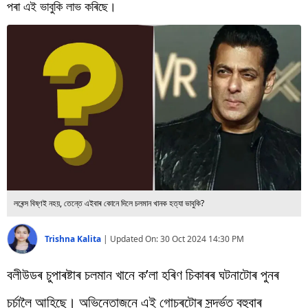
বিশ্ব
পৰা এই ভাবুকি লাভ কৰিছে।
প্ৰযুক্তি
Videos
লৰেন্স বিষ্ণই নহয়, তেন্তে এইবাৰ কোনে দিলে চলমান খানক হত্যা ভাবুকি?
Trishna Kalita
|
Updated On:
30 Oct 2024 14:30 PM
বলীউডৰ চুপাৰষ্টাৰ চলমান খানে ক’লা হৰিণ চিকাৰৰ ঘটনাটোৰ পুনৰ
চৰ্চালৈ আহিছে। অভিনেতাজনে এই গোচৰটোৰ সন্দৰ্ভত বহুবাৰ