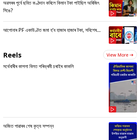
অৱসৰৰ পূৰ্বে ছবিত কণ্ঠদান কৰিলে কিমান টকা পাইছিল অৰিজিৎ
সিঙে?
আপোনাৰ PF একাউণ্টত জমা হ’ব হাজাৰ হাজাৰ টকা, সবিশেষ...
Reels
View More
সৰ্থেবাৰীৰ কাপলা বিলত পৰিভ্ৰমী চৰাইৰ কাকলি
অজিত পাৱাৰৰ শেষ কৃত্য সম্পন্ন