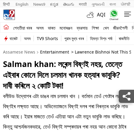
हिन्दी 
English
News9
ಕನ್ನಡ
తెలుగు
मराठी
ગુજરાતી
বাংলা
ਪੰਜਾਬੀ
AQI
শেহতীয়া খবৰ
শেহতীয়া খবৰ
অসম
ভাৰত
মনোৰঞ্জন
ব্যৱসায়
শিক্ষা
খেল
জীৱনশৈলী
ব
বাজেট
অসম
TV9 Shorts
পুৱাৰ মুখ্য খবৰ
হিমন্ত বিশ্ব শৰ্মা
ৰাজনীতি
অসম
Assamese News
Entertainment
> Lawrence Bishnoi Not This S
ভাৰত
Salman khan: লৰেন্স বিষ্ণই নহয়, তেন্তে
মনোৰঞ্জন
এইবাৰ কোনে দিলে চলমান খানক হত্যাৰ ভাবুকি?
ব্যৱসায়
দাবী কৰিলে ২ কোটি টকা!
শিক্ষা
বলীউড উদ্যোগৰ এটা ডাঙৰ নাম চলমান খান । বৰ্তমান তেওঁ গেংষ্টাৰ লৰেন্স
বিষ্ণইৰ লক্ষ্যত আছে। অভিনেতাজনে বিষ্ণই দলৰ পৰা নিৰন্তৰ ভাবুকি লাভ
খেল
কৰি আছে। ইয়াৰ মাজতে তেওঁ এতিয়া আন এটা নতুন ভাবুকি লাভ কৰিছে।
জীৱনশৈলী
কিন্তু আশ্চৰ্যজনকভাৱে, তেওঁ বিষ্ণই সম্প্ৰদায়ৰ পৰা নহয় আন কোনো ঠাইৰ