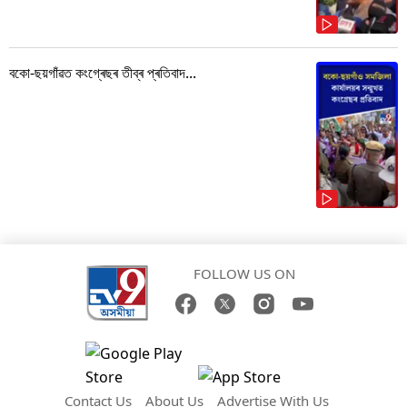
বকো-ছয়গাঁৱত কংগ্ৰেছৰ তীব্ৰ প্ৰতিবাদ...
FOLLOW US ON
Contact Us
About Us
Advertise With Us