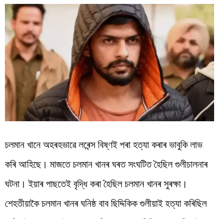
চলমান খানে অহৰহভাৱে লৰেন্স বিষ্ণই পৰা হত্যা কৰাৰ ভাবুকি লাভ
কৰি আহিছে। মাজতে চলমান খানৰ ঘৰত সংঘটিত হৈছিল গুলীচালনাৰ
ঘটনা। ইয়াৰ পাছতেই বৃদ্ধি কৰা হৈছিল চলমান খানৰ সুৰক্ষা।
শেহতীয়াকৈ চলমান খানৰ ঘনিষ্ঠ বাব ছিদ্দিকিক গুলীয়াই হত্যা কৰিছিল