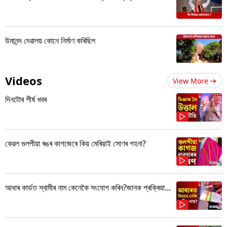
উমানন্দ দেৱালয় কোনে নিৰ্মাণ কৰিছিল
Videos
View More
দিনটোৰ শীৰ্ষ খবৰ
কেৱল গুলপীয়া ৰঙৰ কাগজেৰে কিয় মেৰিয়াই সোণৰ গহনা?
আধাৰ কাৰ্ডত স্বামীৰ নাম কেনেকৈ সংযোগ কৰিব?জানক প্ৰক্ৰিয়া...