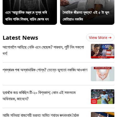
এনে ‘আয়ুৰ্বেদিক মন্ত্ৰ’ৰে সুস্থ কৰি
বৈবাহিক জীৱনত দূৰত্ব? এই ৫ টা ভুল
ৰাখিব পাৰিব লিভাৰ, বাচিব জেপৰ ধন
কেতিয়াও নকৰিব
Latest News
View More
আপোনালৈ আহিছে নেকি এনে মেছেজ? সাৱধান, লুটি নিব সকলো
ধন!
প্ৰস্ৰাৱৰ পৰা অস্বাভাৱিক গোন্ধ? তেন্তে ভুলতো নকৰিব আওকাণ
দুবাৰকৈ জয় কৰিছিল টি-২০ বিশ্বকাপ; কোন এই সফলতম
অধিনায়ক, জানেনে?
আজি সন্ধিয়া বাজপেয়ী ভৱনত অমিত শ্বাহৰ ৰুদ্ধদ্বাৰ বৈঠক