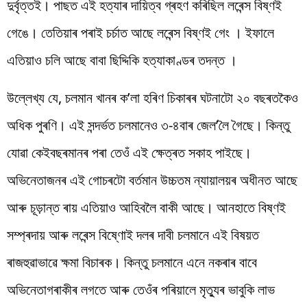
দুৰ্বৃত্তই। পাছত এই হত্যাৰ দায়িত্ব গ্ৰহণ কৰিছিল লৰেন্স বিষ্ণই
গেঙে। তেতিয়াৰ পৰাই চৰ্চাত আছে লৰেন্স বিষ্ণই গেং । ইফালে
এতিয়াও চলি আছে বাবা ছিদ্দিকি হত্যাকাণ্ডৰ তদন্ত ।
উল্লেখ্য যে, চলমান খানৰ ক’লা হৰিণ চিকাৰৰ ঘটনাটো ২০ বছৰতকৈও
অধিক পুৰণি। এই সন্দৰ্ভত চলমানেও ৩-৪বাৰ জেল’লৈ গৈছে। কিন্তু
যোৱা কেইবছৰমানৰ পৰা তেওঁ এই ক্ষেত্ৰত সকাহ পাইছে।
অভিনেতাজনৰ এই গোচৰটো বৰ্তমান উচ্চতম ন্যায়ালয়ৰ অধীনত আছে
আৰু চূড়ান্ত ৰায় এতিয়াও আহিবলৈ বাকী আছে। আনহাতে বিষ্ণই
সম্প্ৰদায় আৰু লৰেন্স বিষ্ণোই দলৰ দাবী চলমানে এই বিষয়ত
ৰাজহুৱাভাৱে ক্ষমা বিচাৰক। কিন্তু চলমানে এনে নকৰাৰ বাবে
অভিনেতাগৰাকীৰ লগতে আৰু তেওঁৰ পৰিয়ালে মৃত্যুৰ ভাবুকি লাভ