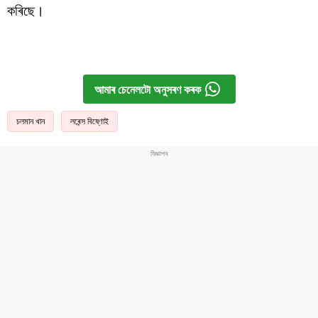
কৰিছে।
আমাৰ চেনেলটো অনুসৰণ কৰক
চলমান খান
লৰেন্স বিষ্ণোই