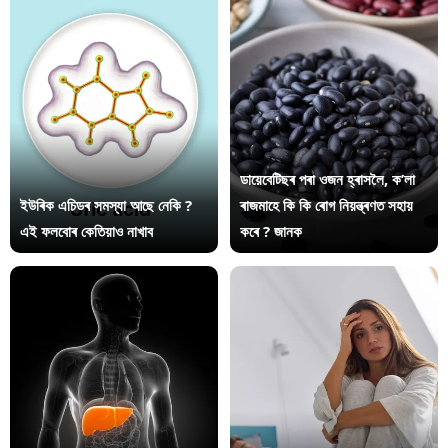
ডায়েবেটিছৰ পৰা ওজন হ্ৰাসলৈ, ক’লা
ইউৰিক এচিডৰ সমস্যা আছে নেকি ?
ৰাজমাহে কি কি ৰোগ নিয়ন্ত্ৰণত সহায়
এই ফলবোৰ কেতিয়াও নাখাব
কৰে ? জানক