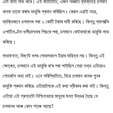
এটা বাৰ্তা লাভ কৰে। এই বাৰ্তাটোত, এজন অজ্ঞাত ব্যক্তিয়ে চলমান
খানক হত্যা কৰাৰ ভাবুকি প্ৰদান কৰিছিল। কেৱল এয়াই নহয়,
ব্যক্তিজনে চলমানৰ পৰা ২ কোটি টকাৰ দাবী কৰিছে। কিন্তু গ্যালাক্সি
এপাৰ্টমেণ্টত গুলীচালনাৰ পিছৰে পৰা, চলমানে কেইবাবাৰো ভাবুকি লাভ
কৰিছে।
সাধাৰণতে, বিষ্ণই দলৰ লোকসকলে ইয়াৰ দায়িত্ব লয়। কিন্তু এই
ক্ষেত্ৰত, চলমানে এই ভাবুকি ক’ৰ পৰা পাইছিল সেয়া তথ্য এতিয়াও
পোহৰলৈ অহা নাই। এনে পৰিস্থিতিত, যিয়ে চলমান খানক পুনৰ
ভাবুকি প্ৰদান কৰিছে এতিয়ালৈকে এই কথা স্বীকাৰ কৰা নাই। কিন্তু
এতিয়া এই প্ৰশ্নটো নিশ্চিতভাৱে মানুহৰ মনত উদ্ভৱ হৈছে যে
চলমানৰ আৰু কোন শত্ৰু আছে?