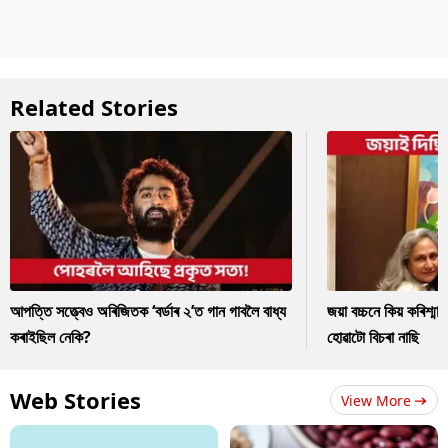
Related Stories
আপত্তি সত্ত্বেও অৰিজিতক ‘বৰ্ডাৰ ২’ত গান গাবলৈ বাধ্য
জয়া বচ্চনে কিয় কৰিশ্ম
কৰাইছিল নেকি?
হোৱাটো বিচৰা নাছি
Web Stories
View More