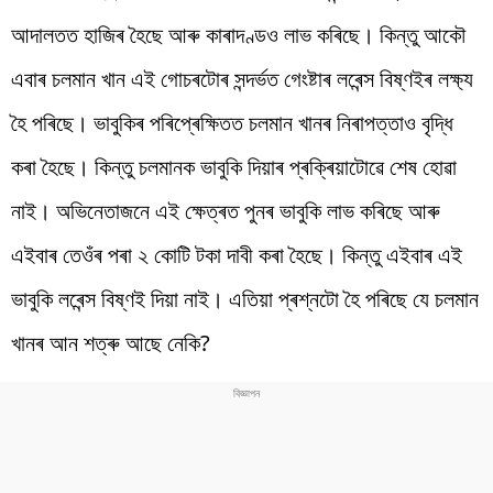
আদালতত হাজিৰ হৈছে আৰু কাৰাদণ্ডও লাভ কৰিছে। কিন্তু আকৌ
এবাৰ চলমান খান এই গোচৰটোৰ সন্দৰ্ভত গেংষ্টাৰ লৰেন্স বিষ্ণইৰ লক্ষ্য
হৈ পৰিছে। ভাবুকিৰ পৰিপ্ৰেক্ষিতত চলমান খানৰ নিৰাপত্তাও বৃদ্ধি
কৰা হৈছে। কিন্তু চলমানক ভাবুকি দিয়াৰ প্ৰক্ৰিয়াটোৱে শেষ হোৱা
নাই। অভিনেতাজনে এই ক্ষেত্ৰত পুনৰ ভাবুকি লাভ কৰিছে আৰু
এইবাৰ তেওঁৰ পৰা ২ কোটি টকা দাবী কৰা হৈছে। কিন্তু এইবাৰ এই
ভাবুকি লৰেন্স বিষ্ণই দিয়া নাই। এতিয়া প্ৰশ্নটো হৈ পৰিছে যে চলমান
খানৰ আন শত্ৰু আছে নেকি?