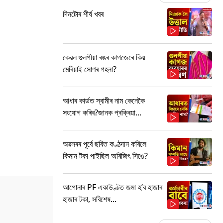
দিনটোৰ শীৰ্ষ খবৰ
কেৱল গুলপীয়া ৰঙৰ কাগজেৰে কিয়
মেৰিয়াই সোণৰ গহনা?
আধাৰ কাৰ্ডত স্বামীৰ নাম কেনেকৈ
সংযোগ কৰিব?জানক প্ৰক্ৰিয়া...
অৱসৰৰ পূৰ্বে ছবিত কণ্ঠদান কৰিলে
কিমান টকা পাইছিল অৰিজিৎ সিঙে?
আপোনাৰ PF একাউণ্টত জমা হ’ব হাজাৰ
হাজাৰ টকা, সবিশেষ...