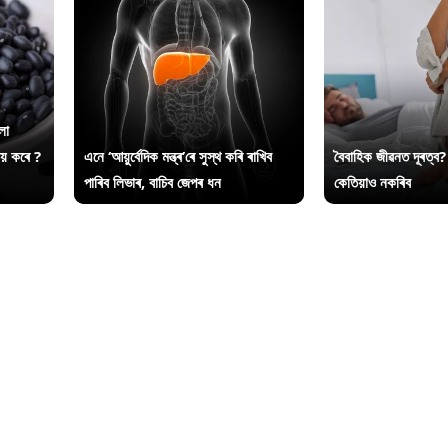
লা
ায় কৰে ?
এনে ‘আয়ুৰ্বেদিক মন্ত্ৰ’ৰে সুস্থ কৰি ৰাখিব
বৈবাহিক জীৱনত দূৰত্ব?
পাৰিব লিভাৰ, বাচিব জেপৰ ধন
কেতিয়াও নকৰিব