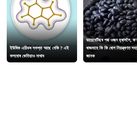
ডায়েবেটিছৰ পৰা ওজন হ্ৰাসলৈ, ক’
ইউৰিক এচিডৰ সমস্যা আছে নেকি ? এই
ৰাজমাহে কি কি ৰোগ নিয়ন্ত্ৰণত সহ
ফলবোৰ কেতিয়াও নাখাব
জানক