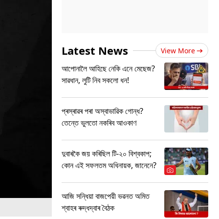
Latest News
View More
আপোনালৈ আহিছে নেকি এনে মেছেজ?
সাৱধান, লুটি নিব সকলো ধন!
প্ৰস্ৰাৱৰ পৰা অস্বাভাৱিক গোন্ধ?
তেন্তে ভুলতো নকৰিব আওকাণ
দুবাৰকৈ জয় কৰিছিল টি-২০ বিশ্বকাপ;
কোন এই সফলতম অধিনায়ক, জানেনে?
আজি সন্ধিয়া বাজপেয়ী ভৱনত অমিত
শ্বাহৰ ৰুদ্ধদ্বাৰ বৈঠক