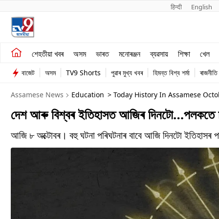
हिन्दी 
English
শেহতীয়া খবৰ
মনোৰঞ্জন
শেহতীয়া খবৰ
অসম
ভাৰত
মনোৰঞ্জন
ব্যৱসায়
শিক্ষা
খেল
অসম
ব্যৱসায়
বাজেট
অসম
TV9 Shorts
পুৱাৰ মুখ্য খবৰ
হিমন্ত বিশ্ব শৰ্মা
ৰাজনীতি
ভাৰত
Assamese News
Education
> Today History In Assamese Octo
দেশ আৰু বিশ্বৰ ইতিহাসত আজিৰ দিনটো…পলকতে
আজি ৮ অক্টোবৰ। বহু ঘটনা পৰিঘটনাৰ বাবে আজি দিনটো ইতিহাসৰ