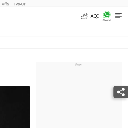
मनी9
TV9-UP
AQI
Videos