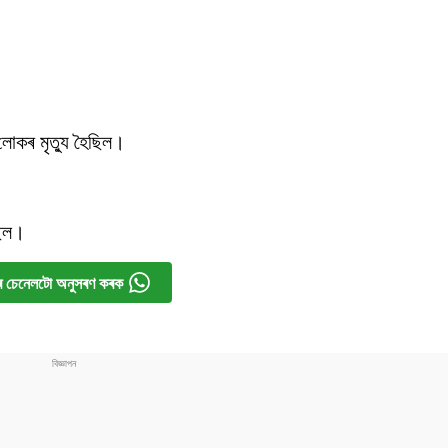
।
লোকৰ মৃত্যু হৈছিল।
ছিল।
 চেনেলটো অনুসৰণ কৰক