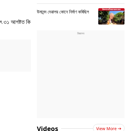
উমানন্দ দেৱালয় কোনে নিৰ্মাণ কৰিছিল
ৎ ৩১ আগষ্টত কি
Videos
View More