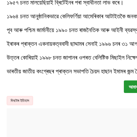
১৯৫৭ চনত মালয়েছিয়াই ব্ৰিটেইনৰ পৰা স্বাধীনতা লাভ কৰে।
১৯৬৪ চনত আনুষ্ঠানিকভাৱে কেলিফৰ্ণিয়া আমেৰিকাৰ আটাইতকৈ জনবহ
পূব আৰু পশ্চিম জাৰ্মানীয়ে ১৯৯০ চনত ৰাজনৈতিক আৰু আইনী ব্যৱস্থ
ইৰাকৰ প্ৰাক্তন একনায়কত্ববাদী ছাদ্দামৰ সেনাই ১৯৯৬ চনৰ ৩১ আগষ
উত্তৰ কোৰিয়াই ১৯৯৮ চনত জাপানৰ ওপৰত বেলিষ্টিক মিছাইল নিক্ষ
ভাৰতীয় জাতীয় কংগ্ৰেছৰ প্ৰাক্তন সভাপতি চৈয়দ হাছান ইমামৰ জন
আমাৰ
দিনটোৰ ইতিহাস