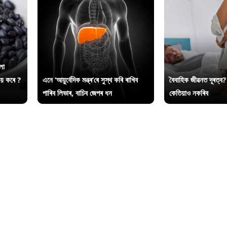
লা
ায় কৰে ?
এনে ‘আয়ুৰ্বেদিক মন্ত্ৰ’ৰে সুস্থ কৰি ৰাখিব
বৈবাহিক জীৱনত দূৰত্ব?
পাৰিব লিভাৰ, বাচিব জেপৰ ধন
কেতিয়াও নকৰিব