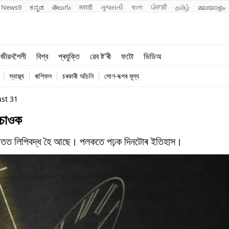
News9
ಕನ್ನಡ
తెలుగు
मराठी
ગુજરાતી
বাংলা
ਪੰਜਾਬੀ
தமிழ்
മലയാളം
শিক্ষা
বিশ্ব
জীৱনশৈলী
বিশ্ব
প্ৰযুক্তি
ৱেব ষ্ট'ৰী
ফটো
ভিডিঅ
খেল
প্ৰযুক্তি
স্বাস্থ্য
ৰাশিফল
চৰকাৰী আঁচনি
সোণ-ৰূপৰ মূল্য
জীৱনশৈলী
st 31
 চাওক
পাতত লিপিবদ্ধ হৈ আছে। পলকতে পঢ়ক দিনটোৰ ইতিহাস।