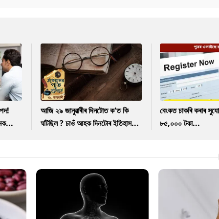
পদ!
আজি ২৯ জানুৱাৰীৰ দিনটোত ক'ত কি
বেংকত চাকৰি কৰাৰ সুযো
নক...
ঘটিছিল ? চাওঁ আহক দিনটোৰ ইতিহাস...
৮৫,০০০ টকা...