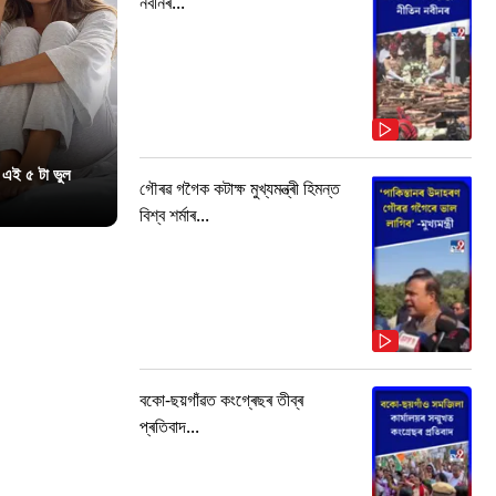
নবীনৰ...
 এই ৫ টা ভুল
গৌৰৱ গগৈক কটাক্ষ মুখ্যমন্ত্ৰী হিমন্ত
বিশ্ব শৰ্মাৰ...
বকো-ছয়গাঁৱত কংগ্ৰেছৰ তীব্ৰ
প্ৰতিবাদ...