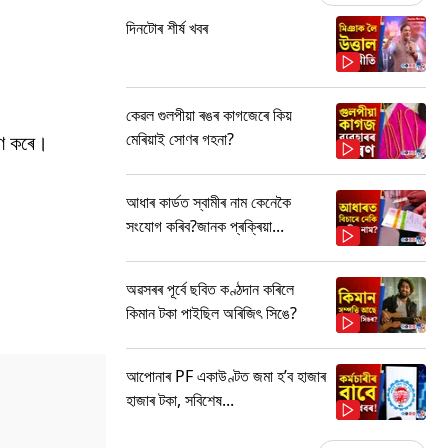
দিনটোৰ শীৰ্ষ খবৰ
কেৱল গুলপীয়া ৰঙৰ কাগজেৰে কিয়
মেৰিয়াই সোণৰ গহনা?
মণ কৰে।
আধাৰ কাৰ্ডত স্বামীৰ নাম কেনেকৈ
সংযোগ কৰিব?জানক প্ৰক্ৰিয়া...
অৱসৰৰ পূৰ্বে ছবিত কণ্ঠদান কৰিলে
কিমান টকা পাইছিল অৰিজিৎ সিঙে?
আপোনাৰ PF একাউণ্টত জমা হ’ব হাজাৰ
হাজাৰ টকা, সবিশেষ...