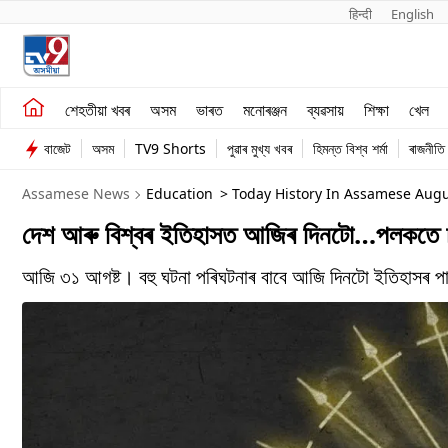
हिन्दी 
English
শেহতীয়া খবৰ
মনোৰঞ্জন
শেহতীয়া খবৰ
অসম
ভাৰত
মনোৰঞ্জন
ব্যৱসায়
শিক্ষা
খেল
অসম
ব্যৱসায়
বাজেট
অসম
TV9 Shorts
পুৱাৰ মুখ্য খবৰ
হিমন্ত বিশ্ব শৰ্মা
ৰাজনীতি
ভাৰত
Assamese News
Education
> Today History In Assamese Augu
দেশ আৰু বিশ্বৰ ইতিহাসত আজিৰ দিনটো…পলকতে
আজি ৩১ আগষ্ট। বহু ঘটনা পৰিঘটনাৰ বাবে আজি দিনটো ইতিহাসৰ 