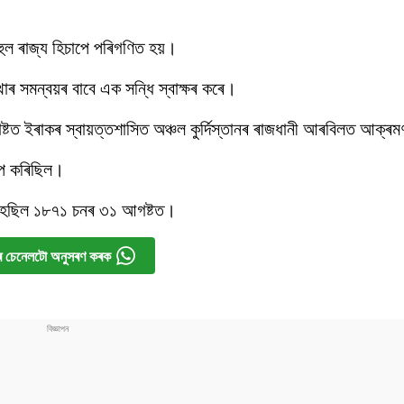
ুল ৰাজ্য হিচাপে পৰিগণিত হয়।
াৰ সমন্বয়ৰ বাবে এক সন্ধি স্বাক্ষৰ কৰে।
্টত ইৰাকৰ স্বায়ত্তশাসিত অঞ্চল কুৰ্দিস্তানৰ ৰাজধানী আৰবিলত আক্ৰ
েপ কৰিছিল।
্ম হৈছিল ১৮৭১ চনৰ ৩১ আগষ্টত।
 চেনেলটো অনুসৰণ কৰক