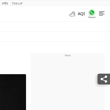
मनी9
TV9-UP
AQI
Videos