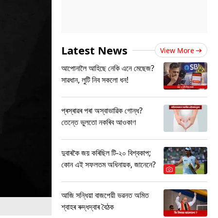
Latest News
View More
আপোনালৈ আহিছে নেকি এনে মেছেজ?
সাৱধান, লুটি নিব সকলো ধন!
প্ৰস্ৰাৱৰ পৰা অস্বাভাৱিক গোন্ধ?
তেন্তে ভুলতো নকৰিব আওকাণ
দুবাৰকৈ জয় কৰিছিল টি-২০ বিশ্বকাপ;
কোন এই সফলতম অধিনায়ক, জানেনে?
আজি সন্ধিয়া বাজপেয়ী ভৱনত অমিত
শ্বাহৰ ৰুদ্ধদ্বাৰ বৈঠক