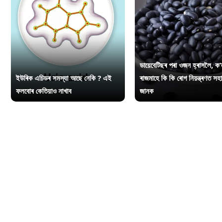
ডায়েবেটিছৰ পৰা ওজন হ্ৰাসলৈ, ক’
ইউৰিক এচিডৰ সমস্যা আছে নেকি ? এই
ৰাজমাহে কি কি ৰোগ নিয়ন্ত্ৰণত সহ
ফলবোৰ কেতিয়াও নাখাব
জানক