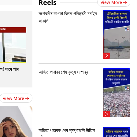
Reels
View More
সৰ্থেবাৰীৰ কাপলা বিলত পৰিভ্ৰমী চৰাইৰ
কাকলি
গ! মাহে পাব
অজিত পাৱাৰৰ শেষ কৃত্য সম্পন্ন
View More
অজিত পাৱাৰক শেষ শ্ৰদ্ধাঞ্জলি নীতিন