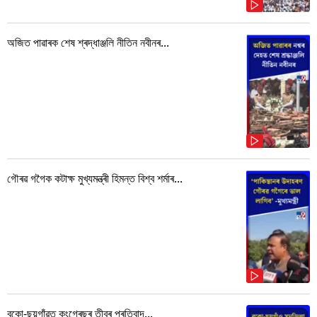
অজিত পাৱাৰক শেষ শ্ৰদ্ধাঞ্জলি নীতিন নবীনৰ...
গৌৰৱ গগৈক কটাক্ষ মুখ্যমন্ত্ৰী হিমন্ত বিশ্ব শৰ্মাৰ...
বকো-ছয়গাঁৱত কংগ্ৰেছৰ তীব্ৰ প্ৰতিবাদ...