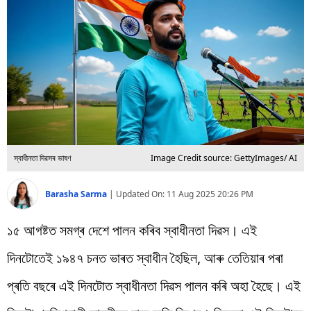
বিশ্ব
প্ৰযুক্তি
Videos
স্বাধীনতা দিৱসৰ ভাষণ
Image Credit source: GettyImages/ AI
Barasha Sarma
|
Updated On:
11 Aug 2025 20:26 PM
১৫ আগষ্টত সমগ্ৰ দেশে পালন কৰিব স্বাধীনতা দিৱস। এই
দিনটোতেই ১৯৪৭ চনত ভাৰত স্বাধীন হৈছিল, আৰু তেতিয়াৰ পৰা
প্ৰতি বছৰে এই দিনটোত স্বাধীনতা দিৱস পালন কৰি অহা হৈছে। এই