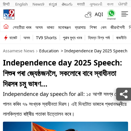
हिन्दी 
English
News9
ಕನ್ನಡ
తెలుగు
मराठी
ગુજરાતી
বাংলা
ਪੰਜਾਬੀ
AQI
শেহতীয়া খবৰ
শেহতীয়া খবৰ
অসম
ভাৰত
মনোৰঞ্জন
ব্যৱসায়
শিক্ষা
খেল
জীৱনশৈলী
ব
বাজেট
অসম
TV9 Shorts
পুৱাৰ মুখ্য খবৰ
হিমন্ত বিশ্ব শৰ্মা
ৰাজনীতি
অসম
Assamese News
Education
> Independence Day 2025 Speech For
ভাৰত
Independence day 2025 Speech:
মনোৰঞ্জন
শিশুৰ পৰা জ্যেষ্ঠজনলৈ, সকলোৰে বাবে স্বাধীনতা
ব্যৱসায়
দিৱসৰ চমু ভাষণ…
শিক্ষা
Independence day speech for all: ১৫ আগষ্ট সমগ্ৰ দেশে
পালন কৰিব ৭৯ সংখ্যক স্বাধীনতা দিৱস। এই দিনটোত ভাৰতৰ প্ৰধানমন্ত্ৰীয়ে
খেল
লালকিল্লাত ৰাষ্ট্ৰীয় পতাকা উত্তোলন কৰে।
জীৱনশৈলী