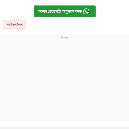
আমাৰ চেনেলটো অনুসৰণ কৰক
স্বাধীনতা দিৱস