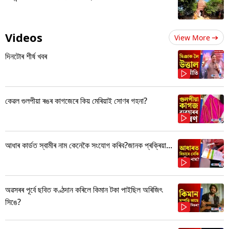
Videos
View More
দিনটোৰ শীৰ্ষ খবৰ
কেৱল গুলপীয়া ৰঙৰ কাগজেৰে কিয় মেৰিয়াই সোণৰ গহনা?
আধাৰ কাৰ্ডত স্বামীৰ নাম কেনেকৈ সংযোগ কৰিব?জানক প্ৰক্ৰিয়া...
অৱসৰৰ পূৰ্বে ছবিত কণ্ঠদান কৰিলে কিমান টকা পাইছিল অৰিজিৎ
সিঙে?