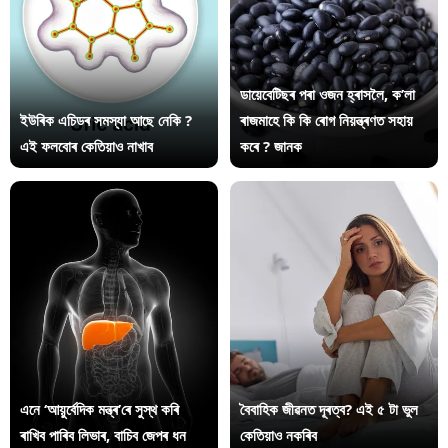
ডায়েবেটিছৰ পৰা ওজন হ্ৰাসলৈ, ক’লা
ইউৰিক এচিডৰ সমস্যা আছে নেকি ?
ৰাজমাহে কি কি ৰোগ নিয়ন্ত্ৰণত সহায়
এই ফলবোৰ কেতিয়াও নাখাব
কৰে ? জানক
এনে ‘আয়ুৰ্বেদিক মন্ত্ৰ’ৰে সুস্থ কৰি
বৈবাহিক জীৱনত দূৰত্ব? এই ৫ টা ভুল
ৰাখিব পাৰিব লিভাৰ, বাচিব জেপৰ ধন
কেতিয়াও নকৰিব