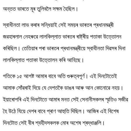
অন্তত ভাৰতে মূৰ তুলিবলৈ সক্ষম হৈছিল।
স্বাধীনতা লাভ কৰাৰ সন্ধিয়াই সেই সময়ৰ ভাৰতৰ প্ৰধানমন্ত্ৰী
জৱহাৰলাল নেহৰুৱে লালকিল্লাত ভাৰতৰ ৰাষ্ট্ৰীয় পতাকা উত্তোলন
কৰিছিল। তেতিয়াৰ পৰা ভাৰতৰ প্ৰধানমন্ত্ৰীয়ে স্বাধীনতা দিৱসৰ দিনা
লালকিল্লাত পতাকা উত্তোলন কৰি আহিছে।
গতিকে ১৫ আগষ্ট আমাৰ বাবে অতি গুৰুত্বপূৰ্ণ। এই দিনটোতেই
আমাক সোঁৱৰাই দিয়ে যে দেশতকৈ ডাঙৰ আৰু আন কোনোৱে নহয়।
ইয়াৰোপৰি এই দিনটোতে আমাৰ মনত সেই সেনানীসকলৰ স্মৃতিও সজীৱ
হৈ উঠে যিয়ে দেশৰ বাবে প্ৰাণ আহুতি দিছিল। আজিৰ এই বিশেষ
দিনটোত সেই বীৰ শ্বহীদসকলক মোৰ অশেষ শ্ৰদ্ধাঞ্জলি।