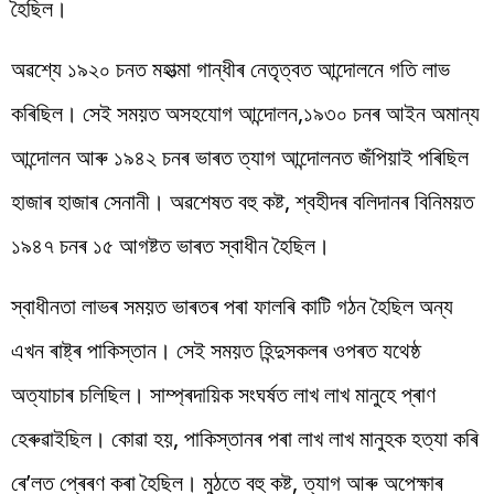
হৈছিল।
অৱশ্যে ১৯২০ চনত মহাত্মা গান্ধীৰ নেতৃত্বত আন্দোলনে গতি লাভ
কৰিছিল। সেই সময়ত অসহযোগ আন্দোলন,১৯৩০ চনৰ আইন অমান্য
আন্দোলন আৰু ১৯৪২ চনৰ ভাৰত ত্যাগ আন্দোলনত জঁপিয়াই পৰিছিল
হাজাৰ হাজাৰ সেনানী। অৱশেষত বহু কষ্ট, শ্বহীদৰ বলিদানৰ বিনিময়ত
১৯৪৭ চনৰ ১৫ আগষ্টত ভাৰত স্বাধীন হৈছিল।
স্বাধীনতা লাভৰ সময়ত ভাৰতৰ পৰা ফালৰি কাটি গঠন হৈছিল অন্য
এখন ৰাষ্ট্ৰ পাকিস্তান। সেই সময়ত হিন্দুসকলৰ ওপৰত যথেষ্ঠ
অত্যাচাৰ চলিছিল। সাম্প্ৰদায়িক সংঘৰ্ষত লাখ লাখ মানুহে প্ৰাণ
হেৰুৱাইছিল। কোৱা হয়, পাকিস্তানৰ পৰা লাখ লাখ মানুহক হত্যা কৰি
ৰে’লত প্ৰেৰণ কৰা হৈছিল। মুঠতে বহু কষ্ট, ত্যাগ আৰু অপেক্ষাৰ