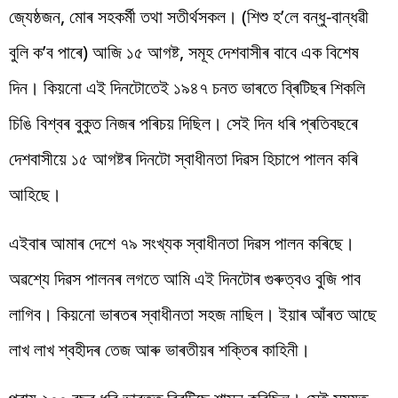
জ্যেষ্ঠজন, মোৰ সহকৰ্মী তথা সতীৰ্থসকল। (শিশু হ’লে বন্ধু-বান্ধৱী
বুলি ক’ব পাৰে) আজি ১৫ আগষ্ট, সমূহ দেশবাসীৰ বাবে এক বিশেষ
দিন। কিয়নো এই দিনটোতেই ১৯৪৭ চনত ভাৰতে ব্ৰিটিছৰ শিকলি
চিঙি বিশ্বৰ বুকুত নিজৰ পৰিচয় দিছিল। সেই দিন ধৰি প্ৰতিবছৰে
দেশবাসীয়ে ১৫ আগষ্টৰ দিনটো স্বাধীনতা দিৱস হিচাপে পালন কৰি
আহিছে।
এইবাৰ আমাৰ দেশে ৭৯ সংখ্যক স্বাধীনতা দিৱস পালন কৰিছে।
অৱশ্যে দিৱস পালনৰ লগতে আমি এই দিনটোৰ গুৰুত্বও বুজি পাব
লাগিব। কিয়নো ভাৰতৰ স্বাধীনতা সহজ নাছিল। ইয়াৰ আঁৰত আছে
লাখ লাখ শ্বহীদৰ তেজ আৰু ভাৰতীয়ৰ শক্তিৰ কাহিনী।