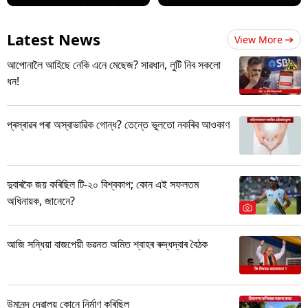
Latest News
View More
আপোনালৈ আহিছে নেকি এনে মেছেজ? সাৱধান, লুটি নিব সকলো
ধন!
প্ৰস্ৰাৱৰ পৰা অস্বাভাৱিক গোন্ধ? তেন্তে ভুলতো নকৰিব আওকাণ
দুবাৰকৈ জয় কৰিছিল টি-২০ বিশ্বকাপ; কোন এই সফলতম
অধিনায়ক, জানেনে?
আজি সন্ধিয়া বাজপেয়ী ভৱনত অমিত শ্বাহৰ ৰুদ্ধদ্বাৰ বৈঠক
উমানন্দ দেৱালয় কোনে নিৰ্মাণ কৰিছিল