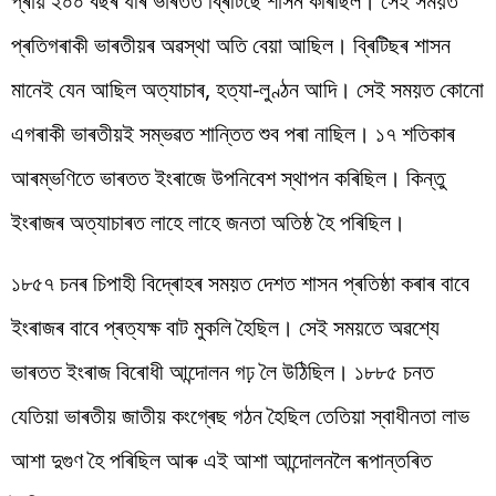
প্ৰায় ২০০ বছৰ ধৰি ভাৰতত ব্ৰিটিছে শাসন কৰিছিল। সেই সময়ত
প্ৰতিগৰাকী ভাৰতীয়ৰ অৱস্থা অতি বেয়া আছিল। ব্ৰিটিছৰ শাসন
মানেই যেন আছিল অত্যাচাৰ, হত্যা-লুণ্ঠন আদি। সেই সময়ত কোনো
এগৰাকী ভাৰতীয়ই সম্ভৱত শান্তিত শুব পৰা নাছিল। ১৭ শতিকাৰ
আৰম্ভণিতে ভাৰতত ইংৰাজে উপনিবেশ স্থাপন কৰিছিল। কিন্তু
ইংৰাজৰ অত্যাচাৰত লাহে লাহে জনতা অতিষ্ঠ হৈ পৰিছিল।
১৮৫৭ চনৰ চিপাহী বিদ্ৰোহৰ সময়ত দেশত শাসন প্ৰতিষ্ঠা কৰাৰ বাবে
ইংৰাজৰ বাবে প্ৰত্যক্ষ বাট মুকলি হৈছিল। সেই সময়তে অৱশ্যে
ভাৰতত ইংৰাজ বিৰোধী আন্দোলন গঢ় লৈ উঠিছিল। ১৮৮৫ চনত
যেতিয়া ভাৰতীয় জাতীয় কংগ্ৰেছ গঠন হৈছিল তেতিয়া স্বাধীনতা লাভ
আশা দুগুণ হৈ পৰিছিল আৰু এই আশা আন্দোলনলৈ ৰূপান্তৰিত