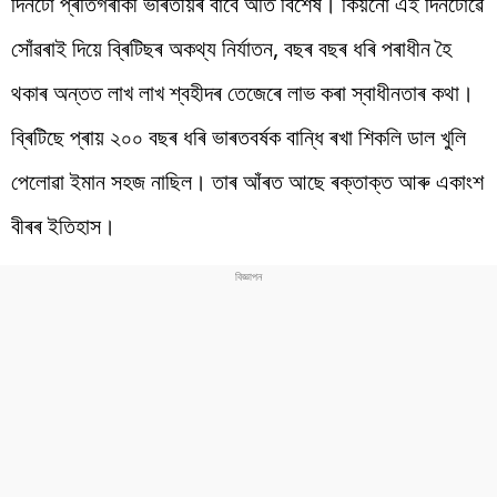
দিনটো প্ৰতিগৰাকী ভাৰতীয়ৰ বাবে অতি বিশেষ। কিয়নো এই দিনটোৱে
সোঁৱৰাই দিয়ে ব্ৰিটিছৰ অকথ্য নিৰ্যাতন, বছৰ বছৰ ধৰি পৰাধীন হৈ
থকাৰ অন্তত লাখ লাখ শ্বহীদৰ তেজেৰে লাভ কৰা স্বাধীনতাৰ কথা।
ব্ৰিটিছে প্ৰায় ২০০ বছৰ ধৰি ভাৰতবৰ্ষক বান্ধি ৰখা শিকলি ডাল খুলি
পেলোৱা ইমান সহজ নাছিল। তাৰ আঁৰত আছে ৰক্তাক্ত আৰু একাংশ
বীৰৰ ইতিহাস।