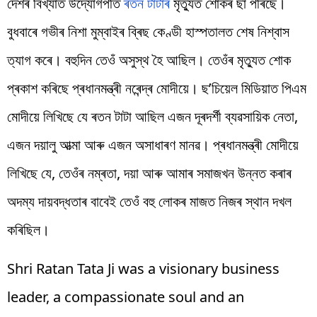
দেশৰ বিখ্যাত উদ্যোগপতি
ৰতন টাটাৰ
মৃত্যুত শোকৰ ছাঁ পৰিছে।
বুধবাৰে গভীৰ নিশা মুম্বাইৰ ব্ৰিছ কেণ্ডী হাস্পতালত শেষ নিশ্বাস
ত্যাগ কৰে। বহুদিন তেওঁ অসুস্থ হৈ আছিল। তেওঁৰ মৃত্যুত শোক
প্ৰকাশ কৰিছে প্ৰধানমন্ত্ৰী নৰেন্দ্ৰ মোদীয়ে। ছ’চিয়েল মিডিয়াত পিএম
মোদীয়ে লিখিছে যে ৰতন টাটা আছিল এজন দূৰদৰ্শী ব্যৱসায়িক নেতা,
এজন দয়ালু আত্মা আৰু এজন অসাধাৰণ মানৱ। প্ৰধানমন্ত্ৰী মোদীয়ে
লিখিছে যে, তেওঁৰ নম্ৰতা, দয়া আৰু আমাৰ সমাজখন উন্নত কৰাৰ
অদম্য দায়বদ্ধতাৰ বাবেই তেওঁ বহু লোকৰ মাজত নিজৰ স্থান দখল
কৰিছিল।
Shri Ratan Tata Ji was a visionary business
leader, a compassionate soul and an