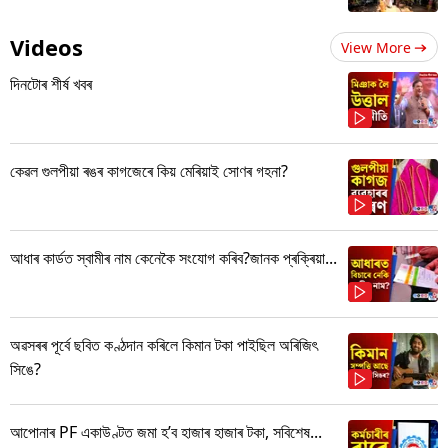
Videos
View More
দিনটোৰ শীৰ্ষ খবৰ
কেৱল গুলপীয়া ৰঙৰ কাগজেৰে কিয় মেৰিয়াই সোণৰ গহনা?
আধাৰ কাৰ্ডত স্বামীৰ নাম কেনেকৈ সংযোগ কৰিব?জানক প্ৰক্ৰিয়া...
অৱসৰৰ পূৰ্বে ছবিত কণ্ঠদান কৰিলে কিমান টকা পাইছিল অৰিজিৎ
সিঙে?
আপোনাৰ PF একাউণ্টত জমা হ’ব হাজাৰ হাজাৰ টকা, সবিশেষ...