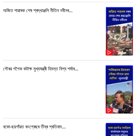
অজিত পাৱাৰক শেষ শ্ৰদ্ধাঞ্জলি নীতিন নবীনৰ...
গৌৰৱ গগৈক কটাক্ষ মুখ্যমন্ত্ৰী হিমন্ত বিশ্ব শৰ্মাৰ...
বকো-ছয়গাঁৱত কংগ্ৰেছৰ তীব্ৰ প্ৰতিবাদ...