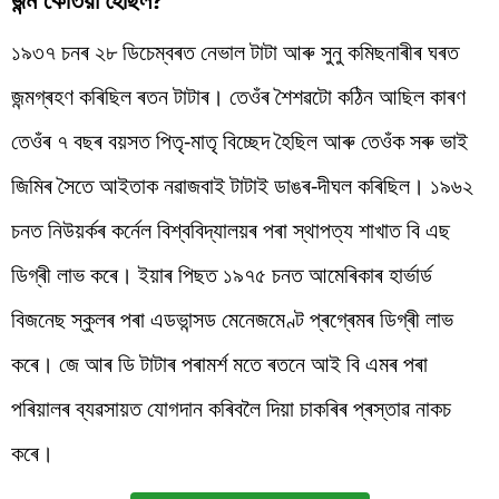
১৯৩৭ চনৰ ২৮ ডিচেম্বৰত নেভাল টাটা আৰু সুনু কমিছনাৰীৰ ঘৰত
জন্মগ্ৰহণ কৰিছিল ৰতন টাটাৰ। তেওঁৰ শৈশৱটো কঠিন আছিল কাৰণ
তেওঁৰ ৭ বছৰ বয়সত পিতৃ-মাতৃ বিচ্ছেদ হৈছিল আৰু তেওঁক সৰু ভাই
জিমিৰ সৈতে আইতাক নৱাজবাই টাটাই ডাঙৰ-দীঘল কৰিছিল। ১৯৬২
চনত নিউয়ৰ্কৰ কৰ্নেল বিশ্ববিদ্যালয়ৰ পৰা স্থাপত্য শাখাত বি এছ
ডিগ্ৰী লাভ কৰে। ইয়াৰ পিছত ১৯৭৫ চনত আমেৰিকাৰ হাৰ্ভাৰ্ড
বিজনেছ স্কুলৰ পৰা এডভান্সড মেনেজমেণ্ট প্ৰগ্ৰেমৰ ডিগ্ৰী লাভ
কৰে। জে আৰ ডি টাটাৰ পৰামৰ্শ মতে ৰতনে আই বি এমৰ পৰা
পৰিয়ালৰ ব্যৱসায়ত যোগদান কৰিবলৈ দিয়া চাকৰিৰ প্ৰস্তাৱ নাকচ
কৰে।