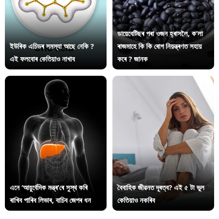
ডায়েবেটিছৰ পৰা ওজন হ্ৰাসলৈ, ক’লা
ইউৰিক এচিডৰ সমস্যা আছে নেকি ?
ৰাজমাহে কি কি ৰোগ নিয়ন্ত্ৰণত সহায়
এই ফলবোৰ কেতিয়াও নাখাব
কৰে ? জানক
এনে ‘আয়ুৰ্বেদিক মন্ত্ৰ’ৰে সুস্থ কৰি
বৈবাহিক জীৱনত দূৰত্ব? এই ৫ টা ভুল
ৰাখিব পাৰিব লিভাৰ, বাচিব জেপৰ ধন
কেতিয়াও নকৰিব