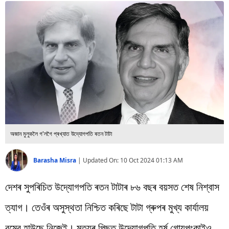
বিশ্ব
প্ৰযুক্তি
Videos
অজান মুলুকলৈ গ'লগৈ প্ৰখ্যাত উদ্যোগপতি ৰতন টাটা
Barasha Misra
|
Updated On:
10 Oct 2024 01:13 AM
দেশৰ সুপৰিচিত উদ্যোগপতি ৰতন টাটাৰ ৮৬ বছৰ বয়সত শেষ নিশ্বাস
ত্যাগ। তেওঁৰ অসুস্থতা নিশ্চিত কৰিছে টাটা গ্ৰুপৰ মুখ্য কাৰ্যালয়
বম্বে হাউছে নিজেই। মৃত্যুৰ পিছত উদ্যোগপতি হৰ্ষ গোয়পংকাইও