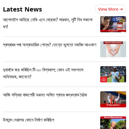
Latest News
View More
আপোনালৈ আহিছে নেকি এনে মেছেজ? সাৱধান, লুটি নিব সকলো
ধন!
প্ৰস্ৰাৱৰ পৰা অস্বাভাৱিক গোন্ধ? তেন্তে ভুলতো নকৰিব আওকাণ
দুবাৰকৈ জয় কৰিছিল টি-২০ বিশ্বকাপ; কোন এই সফলতম
অধিনায়ক, জানেনে?
আজি সন্ধিয়া বাজপেয়ী ভৱনত অমিত শ্বাহৰ ৰুদ্ধদ্বাৰ বৈঠক
উমানন্দ দেৱালয় কোনে নিৰ্মাণ কৰিছিল