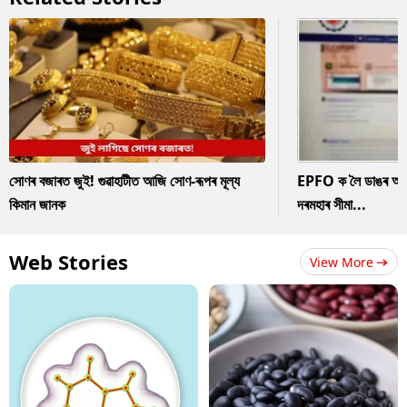
সোণৰ বজাৰত জুই! গুৱাহাটীত আজি সোণ-ৰূপৰ মূল্য
EPFO ক লৈ ডাঙৰ আপডে
কিমান জানক
দৰমহাৰ সীমা...
Web Stories
View More