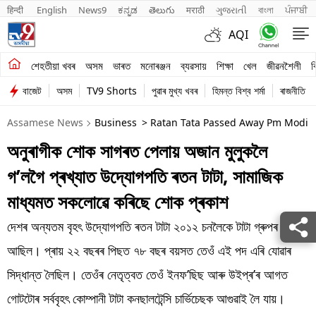
हिन्दी 
English
News9
ಕನ್ನಡ
తెలుగు
मराठी
ગુજરાતી
বাংলা
ਪੰਜਾਬੀ
AQI
শেহতীয়া খবৰ
শেহতীয়া খবৰ
অসম
ভাৰত
মনোৰঞ্জন
ব্যৱসায়
শিক্ষা
খেল
জীৱনশৈলী
ব
বাজেট
অসম
TV9 Shorts
পুৱাৰ মুখ্য খবৰ
হিমন্ত বিশ্ব শৰ্মা
ৰাজনীতি
অসম
Assamese News
Business
> Ratan Tata Passed Away Pm Modi 
ভাৰত
অনুৰাগীক শোক সাগৰত পেলায় অজান মুলুকলৈ
মনোৰঞ্জন
গ’লগৈ প্ৰখ্যাত উদ্যোগপতি ৰতন টাটা, সামাজিক
ব্যৱসায়
মাধ্যমত সকলোৱে কৰিছে শোক প্ৰকাশ
শিক্ষা
দেশৰ অন্যতম বৃহৎ উদ্যোগপতি ৰতন টাটা ২০১২ চনলৈকে টাটা গ্ৰুপৰ মুৰব্বী
আছিল। প্ৰায় ২২ বছৰৰ পিছত ৭৮ বছৰ বয়সত তেওঁ এই পদ এৰি যোৱাৰ
খেল
সিদ্ধান্ত লৈছিল। তেওঁৰ নেতৃত্বত তেওঁ ইনফ’ছিছ আৰু উইপ্ৰ’ৰ আগত
জীৱনশৈলী
গোটটোৰ সৰ্ববৃহৎ কোম্পানী টাটা কনছালটেন্সি চাৰ্ভিচেছক আগুৱাই লৈ যায়।