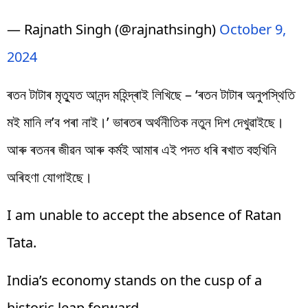
— Rajnath Singh (@rajnathsingh)
October 9,
2024
ৰতন টাটাৰ মৃত্যুত আনন্দ মহিন্দ্ৰাই লিখিছে – ‘ৰতন টাটাৰ অনুপস্থিতি
মই মানি ল’ব পৰা নাই।’ ভাৰতৰ অৰ্থনীতিক নতুন দিশ দেখুৱাইছে।
আৰু ৰতনৰ জীৱন আৰু কৰ্মই আমাৰ এই পদত ধৰি ৰখাত বহুখিনি
অৰিহণা যোগাইছে।
I am unable to accept the absence of Ratan
Tata.
India’s economy stands on the cusp of a
historic leap forward.