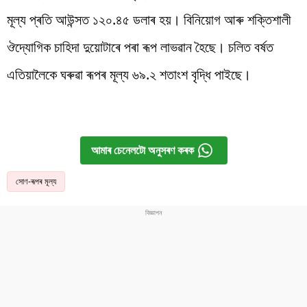
মূল্য প্ৰতি আউন্সত ১২০.৪৫ ডলাৰ হয়। বিনিয়োগ আৰু শক্তিশালী
ঔদ্যোগিক চাহিদা দুয়োটাৰে পৰা ৰূপ লাভৱান হৈছে। চলিত বৰ্ষত
এতিয়ালৈকে ঘৰুৱা ৰূপৰ মূল্য ৬৯.২ শতাংশ বৃদ্ধি পাইছে।
আমাৰ চেনেলটো অনুসৰণ কৰক
সোণ-ৰূপৰ মূল্য