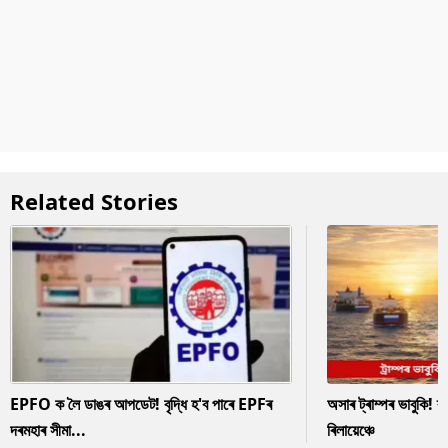
Related Stories
EPFO ক লৈ ডাঙৰ আপডেট! বৃদ্ধি হ'ব পাৰে EPFৰ
অসাৰ ট্ৰাম্পৰ ভাবুকি! ৰ
দৰমহাৰ সীমা...
ৰিলায়েঞ্চে