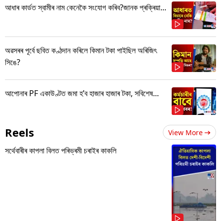
আধাৰ কাৰ্ডত স্বামীৰ নাম কেনেকৈ সংযোগ কৰিব?জানক প্ৰক্ৰিয়া...
অৱসৰৰ পূৰ্বে ছবিত কণ্ঠদান কৰিলে কিমান টকা পাইছিল অৰিজিৎ
সিঙে?
আপোনাৰ PF একাউণ্টত জমা হ’ব হাজাৰ হাজাৰ টকা, সবিশেষ...
Reels
View More
সৰ্থেবাৰীৰ কাপলা বিলত পৰিভ্ৰমী চৰাইৰ কাকলি