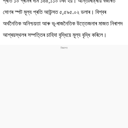
প্ৰতি ১০ গ্ৰামৰ দাম ১৬৪,১১০ টকা হয়। আন্তঃৰাষ্ট্ৰীয় বজাৰত
সোণৰ স্পট মূল্য প্ৰতি আউন্সত ৫,৫৯৫.০২ ডলাৰ। বিশ্বৰ
অৰ্থনৈতিক অনিশ্চয়তা আৰু ভূ-ৰাজনৈতিক উত্তেজনাৰ মাজত নিৰাপদ
আশ্ৰয়স্থলৰ সম্পত্তিৰ চাহিদা বৃদ্ধিয়ে মূল্য বৃদ্ধি কৰিলে।