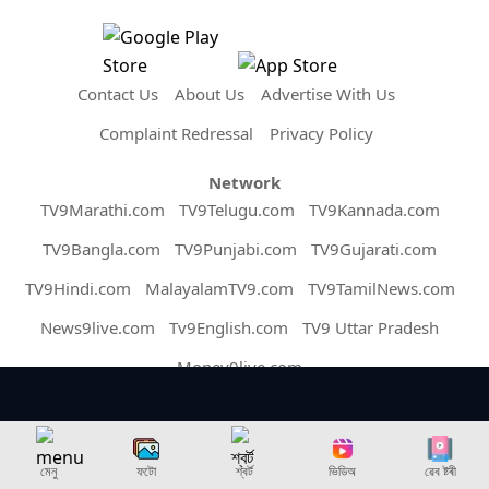
Contact Us
About Us
Advertise With Us
Complaint Redressal
Privacy Policy
Network
TV9Marathi.com
TV9Telugu.com
TV9Kannada.com
TV9Bangla.com
TV9Punjabi.com
TV9Gujarati.com
TV9Hindi.com
MalayalamTV9.com
TV9TamilNews.com
News9live.com
Tv9English.com
TV9 Uttar Pradesh
Money9live.com
Copyright © 2026 Assam TV9. All Rights Reserved.
মেনু
ফটো
শ্বৰ্ট
ভিডিঅ
ৱেব ষ্টৰী