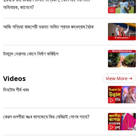
অধিনায়ক, জানেনে?
আজি সন্ধিয়া বাজপেয়ী ভৱনত অমিত শ্বাহৰ ৰুদ্ধদ্বাৰ বৈঠক
উমানন্দ দেৱালয় কোনে নিৰ্মাণ কৰিছিল
Videos
View More
দিনটোৰ শীৰ্ষ খবৰ
কেৱল গুলপীয়া ৰঙৰ কাগজেৰে কিয় মেৰিয়াই সোণৰ গহনা?