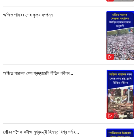
অজিত পাৱাৰৰ শেষ কৃত্য সম্পন্ন
অজিত পাৱাৰক শেষ শ্ৰদ্ধাঞ্জলি নীতিন নবীনৰ...
গৌৰৱ গগৈক কটাক্ষ মুখ্যমন্ত্ৰী হিমন্ত বিশ্ব শৰ্মাৰ...