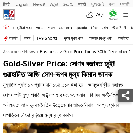
हिन्दी 
English
News9
ಕನ್ನಡ
తెలుగు
मराठी
ગુજરાતી
বাংলা
ਪੰਜਾਬੀ
AQI
শেহতীয়া খবৰ
শেহতীয়া খবৰ
অসম
ভাৰত
মনোৰঞ্জন
ব্যৱসায়
শিক্ষা
খেল
জীৱনশৈলী
ব
বাজেট
অসম
TV9 Shorts
পুৱাৰ মুখ্য খবৰ
হিমন্ত বিশ্ব শৰ্মা
ৰাজনীতি
অসম
Assamese News
Business
> Gold Price Today 30th December 20
ভাৰত
Gold-Silver Price: সোণৰ বজাৰত জুই!
মনোৰঞ্জন
গুৱাহাটীত আজি সোণ-ৰূপৰ মূল্য কিমান জানক
ব্যৱসায়
মুম্বাইত প্ৰতি ১০ গ্ৰামৰ দাম ১৬৪,১১০ টকা হয়। আন্তঃৰাষ্ট্ৰীয় বজাৰত
শিক্ষা
সোণৰ স্পট মূল্য প্ৰতি আউন্সত ৫,৫৯৫.০২ ডলাৰ। বিশ্বৰ অৰ্থনৈতিক
অনিশ্চয়তা আৰু ভূ-ৰাজনৈতিক উত্তেজনাৰ মাজত নিৰাপদ আশ্ৰয়স্থলৰ
খেল
সম্পত্তিৰ চাহিদা বৃদ্ধিয়ে মূল্য বৃদ্ধি কৰিলে।
জীৱনশৈলী