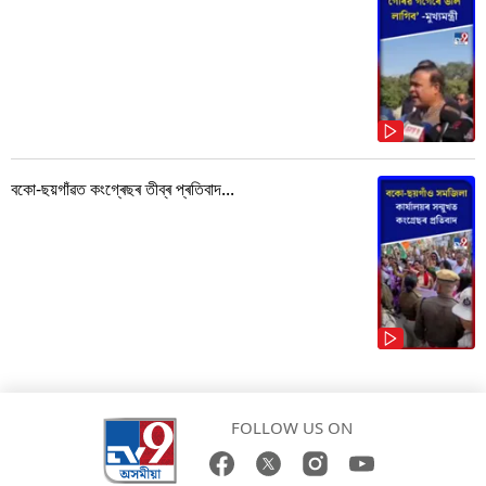
বকো-ছয়গাঁৱত কংগ্ৰেছৰ তীব্ৰ প্ৰতিবাদ...
FOLLOW US ON