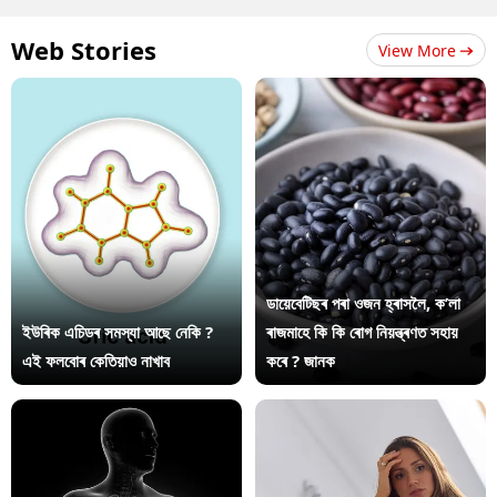
Web Stories
View More
ডায়েবেটিছৰ পৰা ওজন হ্ৰাসলৈ, ক’লা
ইউৰিক এচিডৰ সমস্যা আছে নেকি ?
ৰাজমাহে কি কি ৰোগ নিয়ন্ত্ৰণত সহায়
এই ফলবোৰ কেতিয়াও নাখাব
কৰে ? জানক