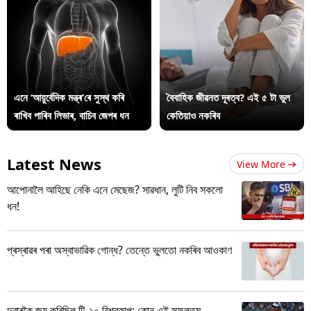
এনে ‘আয়ুৰ্বেদিক মন্ত্ৰ’ৰে সুস্থ কৰি
বৈবাহিক জীৱনত দূৰত্ব? এই ৫ টা ভুল
ৰাখিব পাৰিব লিভাৰ, বাচিব জেপৰ ধন
কেতিয়াও নকৰিব
Latest News
View More
আপোনালৈ আহিছে নেকি এনে মেছেজ? সাৱধান, লুটি নিব সকলো
ধন!
প্ৰস্ৰাৱৰ পৰা অস্বাভাৱিক গোন্ধ? তেন্তে ভুলতো নকৰিব আওকাণ
দুবাৰকৈ জয় কৰিছিল টি-২০ বিশ্বকাপ; কোন এই সফলতম