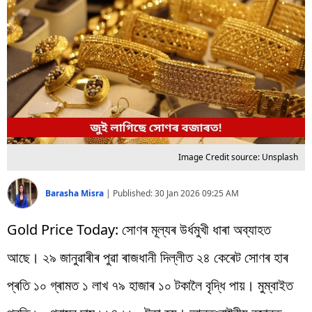
বিশ্ব
প্ৰযুক্তি
Videos
Image Credit source: Unsplash
Barasha Misra
|
Published:
30 Jan 2026 09:25 AM
Gold Price Today: সোণৰ মূল্যৰ উৰ্ধমুখী ধাৰা অব্যাহত
আছে। ২৯ জানুৱাৰীৰ পুৱা ৰাজধানী দিল্লীত ২৪ কেৰেট সোণৰ হাৰ
প্ৰতি ১০ গ্ৰামত ১ লাখ ৭৯ হাজাৰ ১০ টকালৈ বৃদ্ধি পায়। মুম্বাইত