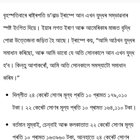
বৃহস্পতিবাৰে ৰাষ্ট্ৰপতি ড’নাল্ড ট্ৰাম্পে আন এখন যুদ্ধৰ সম্ভাৱনাৰ
স্পষ্ট ইংগিত দিয়ে। ইয়াৰ লগত ইৰাণ আৰু আমেৰিকাৰ মাজত বৃদ্ধি
পোৱা উত্তেজনা জড়িত হৈ আছে। ট্ৰাম্পে কয়, “আমি আঠখন যুদ্ধৰ
সমাধান কৰিছো, আৰু আমি ভাবো যে অতি সোনকালে আন এখন যুদ্ধ
হ’ব। কিন্তু আশাকৰোঁ, আমি অতি সোনকালে সমস্যাটো সমাধান
কৰিম।”
দিল্লীত ২৪ কেৰেট সোণৰ মূল্য প্ৰতি ১০ গ্ৰামত ১৭৯,০১০
টকা। ২২ কেৰেট সোণৰ মূল্য প্ৰতি ১০ গ্ৰামত ১৬৪,১১০ টকা।
বৰ্তমান মুম্বাই, চেন্নাই আৰু কলকাতাত ২২ কেৰেট সোণৰ মূল্য
প্ৰতি ১০ গ্ৰামত ১৬৩৯৬০ টকা, আনহাতে ২৪ কেৰেট সোণৰ