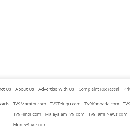
act Us
About Us
Advertise With Us
Complaint Redressal
Pri
work
TV9Marathi.com
TV9Telugu.com
TV9Kannada.com
TV
TV9Hindi.com
MalayalamTV9.com
TV9TamilNews.com
Money9live.com