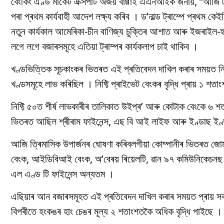
বেংকিং এণ্ড মাৰ্কেট এক্সপাৰ্ট অজয় বাগ্গাই এএনআইক জনায়, “আজি
পৰা প্ৰথম কাৰ্যবাহী আদেশ লক্ষ্য কৰিব । ড’নাল্ড ট্ৰাম্পে প্ৰথম ক
নতুন কাৰ্যকাল আমেৰিকা-চীন বাণিজ্য চুক্তিৰ আশাত আৰু ইজৰাইল-হাম
লগে লগে বজাৰসমূহে এতিয়া ট্ৰাম্পৰ কাৰ্যকলাপ চাই থাকিব ।
খণ্ডভিত্তিক সূচকাংকৰ ভিতৰত এই প্ৰতিবেদন দাখিল কৰাৰ সময়ত নিফ
খণ্ডসমূহে লাভ কৰিছিল । নিফ্টি প্ৰাইভেট বেংকৰ বৃদ্ধি প্ৰায় ১ শতা
নিফ্টি ৫০ত শীৰ্ষ লাভকাৰীৰ তালিকাত উইপ্ৰ’ আৰু কোটাক বেংকে ৬ শতা
ভিতৰত আছিল শ্ৰীৰাম ফাইনেন্স, এছ বি আই লাইফ আৰু ইণ্ডাছ ইণ
আজি ত্ৰিমাসিক উপাৰ্জনৰ ঘোষণা কৰিবলগীয়া কোম্পানীৰ ভিতৰত জোমাটো
বেংক, আইডিবিআই বেংক, অ’বেৰয় ৰিয়েলটি, ৱান ৯৭ কমিউনিকেচনছ (পে
এল এণ্ড টি ফাইনেন্স অন্যতম ।
এছিয়াৰ আন বজাৰসমূহত এই প্ৰতিবেদন দাখিল কৰাৰ সময়ত প্ৰায় 
বিপৰীতে হংকঙৰ হাং চেঙৰ মূল্য ২ শতাংশতকৈ অধিক বৃদ্ধি পাইছে ।