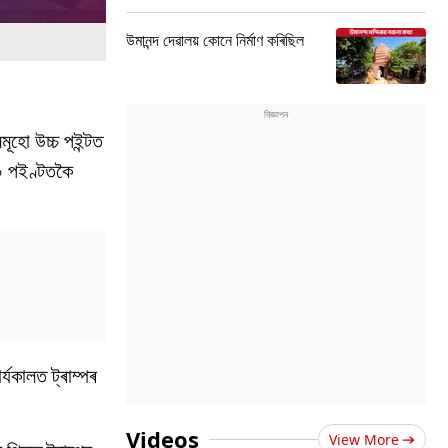
উমানন্দ দেৱালয় কোনে নিৰ্মাণ কৰিছিল
মূহো উচ্চ পইন্টত
২০ পইণ্টতকৈ
্যকালত ট্ৰাম্পৰ
Videos
View More