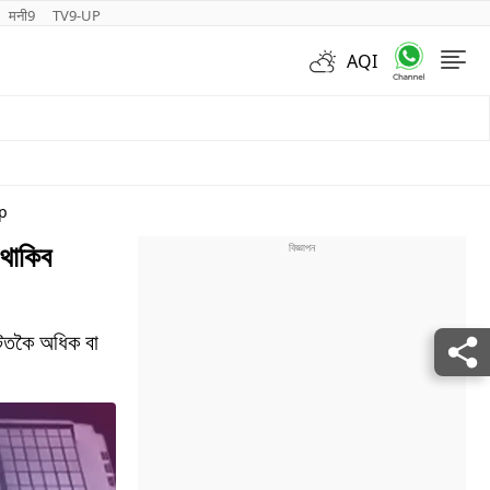
मनी9
TV9-UP
AQI
Videos
p
 থাকিব
্টতকৈ অধিক বা