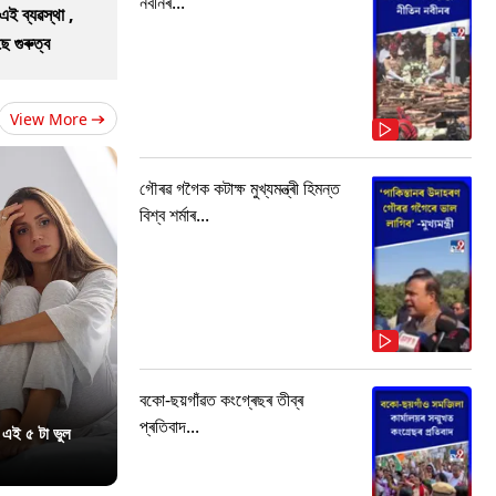
নবীনৰ...
এই ব্যৱস্থা ,
 গুৰুত্ব
View More
গৌৰৱ গগৈক কটাক্ষ মুখ্যমন্ত্ৰী হিমন্ত
বিশ্ব শৰ্মাৰ...
বকো-ছয়গাঁৱত কংগ্ৰেছৰ তীব্ৰ
প্ৰতিবাদ...
 এই ৫ টা ভুল