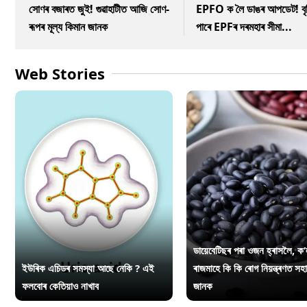
সোণৰ বজাৰত জুই! গুৱাহাটীত আজি সোণ-
EPFO ক লৈ ডাঙৰ আপডেট! বৃদ্
ৰূপৰ মূল্য কিমান জানক
পাৰে EPFৰ দৰমহাৰ সীমা...
Web Stories
ডায়েবেটিছৰ পৰা ওজন হ্ৰাসলৈ, ক’
ইউৰিক এচিডৰ সমস্যা আছে নেকি ? এই
ৰাজমাহে কি কি ৰোগ নিয়ন্ত্ৰণত সহ
ফলবোৰ কেতিয়াও নাখাব
জানক