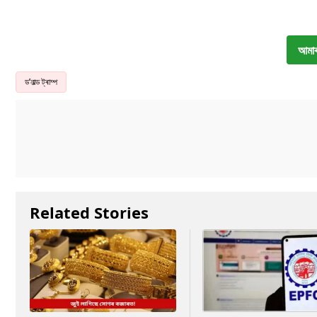
আমাৰ
ড’নাল্ড ট্ৰাম্প
Related Stories