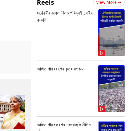
Reels
View More
সৰ্থেবাৰীৰ কাপলা বিলত পৰিভ্ৰমী চৰাইৰ
কাকলি
অজিত পাৱাৰৰ শেষ কৃত্য সম্পন্ন
অজিত পাৱাৰক শেষ শ্ৰদ্ধাঞ্জলি নীতিন