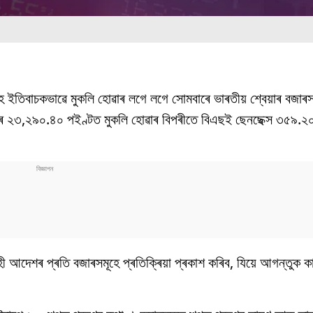
সমূহ ইতিবাচকভাৱে মুকলি হোৱাৰ লগে লগে সোমবাৰে ভাৰতীয় শ্বেয়াৰ বজাৰস
্ধিৰে ২৩,২৯০.৪০ পইণ্টত মুকলি হোৱাৰ বিপৰীতে বিএছই ছেনছেক্স ৩৫৯.
ী আদেশৰ প্ৰতি বজাৰসমূহে প্ৰতিক্ৰিয়া প্ৰকাশ কৰিব, যিয়ে আগন্তুক কাৰ