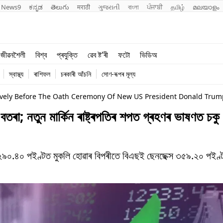
News9
ಕನ್ನಡ
తెలుగు
मराठी
ગુજરાતી
বাংলা
ਪੰਜਾਬੀ
தமிழ்
മലയാളം
শিক্ষা
বিশ্ব
জীৱনশৈলী
বিশ্ব
প্ৰযুক্তি
ৱেব ষ্ট'ৰী
ফটো
ভিডিঅ
খেল
প্ৰযুক্তি
স্বাস্থ্য
ৰাশিফল
চৰকাৰী আঁচনি
সোণ-ৰূপৰ মূল্য
জীৱনশৈলী
ively Before The Oath Ceremony Of New US President Donald Trum
ক বতৰা; নতুন মাৰ্কিন ৰাষ্ট্ৰপতিৰ শপত গ্ৰহণৰ ভাষণত চকু
৩,২৯০.৪০ পইণ্টত মুকলি হোৱাৰ বিপৰীতে বিএছই ছেনছেক্স ৩৫৯.২০ পইণ