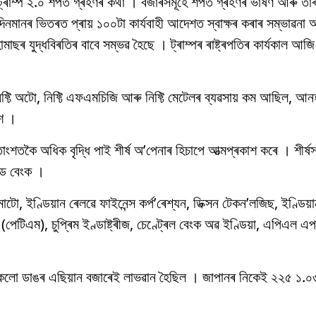
 ট্ৰাম্প ২.০ শপত গ্ৰহণৰ কথা । বজাৰসমূহে শপত গ্ৰহণৰ ভাষণ আৰু তাৰ
েইদিনমানৰ ভিতৰত প্ৰায় ১০০টা কাৰ্যবাহী আদেশত স্বাক্ষৰ কৰাৰ সম্ভাৱন
াছৰ যুদ্ধবিৰতিৰ বাবে সম্ভৱ হৈছে । ট্ৰাম্পৰ ৰাষ্ট্ৰপতিৰ কাৰ্যকাল আ
্টি অটো, নিফ্টি এফএমচিজি আৰু নিফ্টি মেটেলৰ ব্যৱসায় কম আছিল, আন
ংশ ।
ংশতকৈ অধিক বৃদ্ধি পাই শীৰ্ষ অ’পেনাৰ হিচাপে আত্মপ্ৰকাশ কৰে । শীৰ্ষস
্ড বেংক ।
, ইণ্ডিয়ান ৰেলৱে ফাইনেন্স কৰ্প’ৰেশ্যন, ডিক্সন টেকন’লজিছ, ইণ্ডিয
টিএম), চুপ্ৰিম ইণ্ডাষ্ট্ৰীজ, চেণ্ট্ৰেল বেংক অৱ ইণ্ডিয়া, এপিএল এ
সকলো ডাঙৰ এছিয়ান বজাৰেই লাভৱান হৈছিল । জাপানৰ নিকেই ২২৫ ১.০৩ 