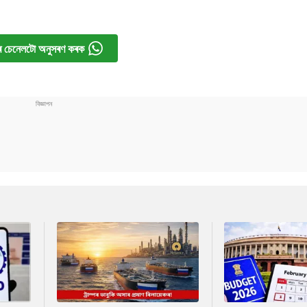
 চেনেলটো অনুসৰণ কৰক