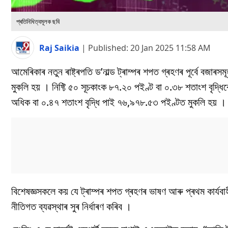
প্ৰতিনিধিত্বমূলক ছবি
Raj Saikia
|
Published:
20 Jan 2025 11:58 AM
আমেৰিকাৰ নতুন ৰাষ্ট্ৰপতি ড’নাল্ড ট্ৰাম্পৰ শপত গ্ৰহণৰ পূৰ্বে বজাৰ
মুকলি হয় । নিফ্টি ৫০ সূচকাংক ৮৭.২০ পইণ্ট বা ০.৩৮ শতাংশ বৃদ
অধিক বা ০.৪৭ শতাংশ বৃদ্ধি পাই ৭৬,৯৭৮.৫৩ পইণ্টত মুকলি হয় ।
বিশেষজ্ঞসকলে কয় যে ট্ৰাম্পৰ শপত গ্ৰহণৰ ভাষণ আৰু প্ৰথম কাৰ্যবাহ
নীতিগত ব্যৱস্থাৰ সুৰ নিৰ্ধাৰণ কৰিব ।