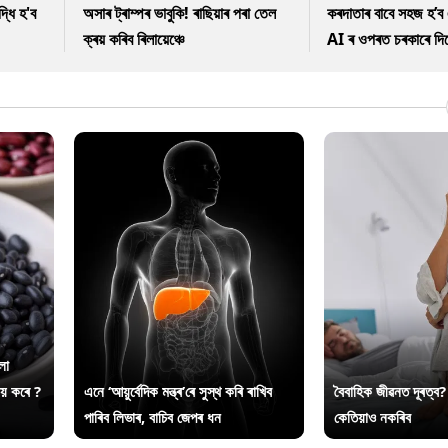
ধি হ'ব
অসাৰ ট্ৰাম্পৰ ভাবুকি! ৰাছিয়াৰ পৰা তেল
কৰদাতাৰ বাবে সহজ হ’ব 
ক্ৰয় কৰিব ৰিলায়েঞ্চে
AI ৰ ওপৰত চৰকাৰে দিছে
লা
ায় কৰে ?
এনে ‘আয়ুৰ্বেদিক মন্ত্ৰ’ৰে সুস্থ কৰি ৰাখিব
বৈবাহিক জীৱনত দূৰত্ব?
পাৰিব লিভাৰ, বাচিব জেপৰ ধন
কেতিয়াও নকৰিব