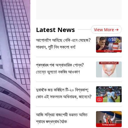
Latest News
View More
আপোনালৈ আহিছে নেকি এনে মেছেজ?
সাৱধান, লুটি নিব সকলো ধন!
প্ৰস্ৰাৱৰ পৰা অস্বাভাৱিক গোন্ধ?
তেন্তে ভুলতো নকৰিব আওকাণ
দুবাৰকৈ জয় কৰিছিল টি-২০ বিশ্বকাপ;
কোন এই সফলতম অধিনায়ক, জানেনে?
আজি সন্ধিয়া বাজপেয়ী ভৱনত অমিত
শ্বাহৰ ৰুদ্ধদ্বাৰ বৈঠক