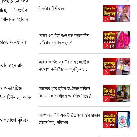
 পিছত ট্ৰাম্পৰ
দিনটোৰ শীৰ্ষ খবৰ
া আছে ।” তেওঁৰ
জি আৰম্ভ হোৱাৰ
কেৱল গুলপীয়া ৰঙৰ কাগজেৰে কিয়
হাতে অন্যান্য
মেৰিয়াই সোণৰ গহনা?
আধাৰ কাৰ্ডত স্বামীৰ নাম কেনেকৈ
্থান হেৰুৱাৰ
সংযোগ কৰিব?জানক প্ৰক্ৰিয়া...
়ান অভাৰচিজ
অৱসৰৰ পূৰ্বে ছবিত কণ্ঠদান কৰিলে
কিমান টকা পাইছিল অৰিজিৎ সিঙে?
প’ল’ টিউবছ, আৰু
আপোনাৰ PF একাউণ্টত জমা হ’ব হাজাৰ
শতাংশ বৃদ্ধিৰ
হাজাৰ টকা, সবিশেষ...