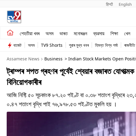
हिन्दी 
English
শেহতীয়া খবৰ
মনোৰঞ্জন
শেহতীয়া খবৰ
অসম
ভাৰত
মনোৰঞ্জন
ব্যৱসায়
শিক্ষা
খেল
অসম
ব্যৱসায়
বাজেট
অসম
TV9 Shorts
পুৱাৰ মুখ্য খবৰ
হিমন্ত বিশ্ব শৰ্মা
ৰাজনীতি
ভাৰত
Assamese News
Business
> Indian Stock Markets Open Posit
ট্ৰাম্পৰ শপত গ্ৰহণৰ পূৰ্বেই শ্বেয়াৰ বজাৰত যোগাত্ম
বিনিয়োগকাৰীৰ
আজি নিফ্টি ৫০ সূচকাংক ৮৭.২০ পইণ্ট বা ০.৩৮ শতাংশ বৃদ্ধিৰে ২
০.৪৭ শতাংশ বৃদ্ধি পাই ৭৬,৯৭৮.৫৩ পইণ্টত মুকলি হয় ।