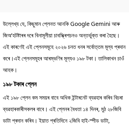
উল্লেখ্য যে, কিছুমান প্লেনত আনকি Google Gemini আৰু
জিঅ’হটষ্টাৰৰ দৰে বিনামূলীয়া চাবস্ক্ৰিপচনও অন্তৰ্ভুক্ত কৰা হৈছে।
এই কাৰণেই এই প্লেনসমূহে ২০২৬ চনত ধনৰ সৰ্বোত্তম মূল্য প্ৰদান
কৰে।এই প্লেনসমূহৰ আৰম্ভণিৰ মূল্যও ১৯৮ টকা। তালিকাখন চাওঁ
আহক।
১৯৮ টকাৰ প্লেন
এই ১৯৮ প্লেন কম সময়ৰ বাবে অধিক ইন্টাৰনেট ব্যৱহাৰ কৰিব বিচৰা
ব্যৱহাৰকাৰীসকলৰ বাবে। এই প্লেনৰ বৈধতা ১৪ দিনৰ, মুঠ ২৮জিবি
ডাটা প্ৰদান কৰিব। ইয়াত প্ৰতিদিনে ২জিবি হাই-স্পীড ডাটা,