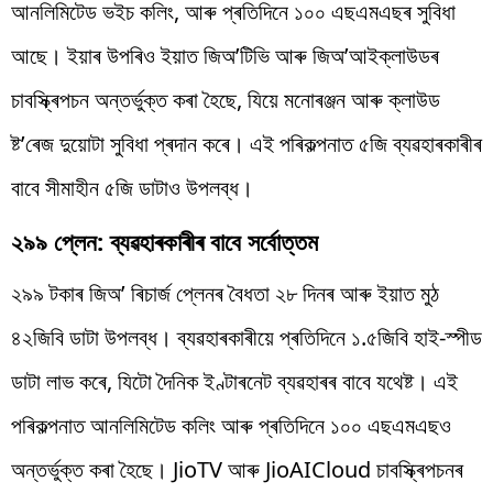
আনলিমিটেড ভইচ কলিং, আৰু প্ৰতিদিনে ১০০ এছএমএছৰ সুবিধা
আছে। ইয়াৰ উপৰিও ইয়াত জিঅ’টিভি আৰু জিঅ’আইক্লাউডৰ
চাবস্ক্ৰিপচন অন্তৰ্ভুক্ত কৰা হৈছে, যিয়ে মনোৰঞ্জন আৰু ক্লাউড
ষ্ট’ৰেজ দুয়োটা সুবিধা প্ৰদান কৰে। এই পৰিকল্পনাত ৫জি ব্যৱহাৰকাৰীৰ
বাবে সীমাহীন ৫জি ডাটাও উপলব্ধ।
২৯৯ প্লেন: ব্যৱহাৰকাৰীৰ বাবে সৰ্বোত্তম
২৯৯ টকাৰ জিঅ’ ৰিচাৰ্জ প্লেনৰ বৈধতা ২৮ দিনৰ আৰু ইয়াত মুঠ
৪২জিবি ডাটা উপলব্ধ। ব্যৱহাৰকাৰীয়ে প্ৰতিদিনে ১.৫জিবি হাই-স্পীড
ডাটা লাভ কৰে, যিটো দৈনিক ইণ্টাৰনেট ব্যৱহাৰৰ বাবে যথেষ্ট। এই
পৰিকল্পনাত আনলিমিটেড কলিং আৰু প্ৰতিদিনে ১০০ এছএমএছও
অন্তৰ্ভুক্ত কৰা হৈছে। JioTV আৰু JioAICloud চাবস্ক্ৰিপচনৰ