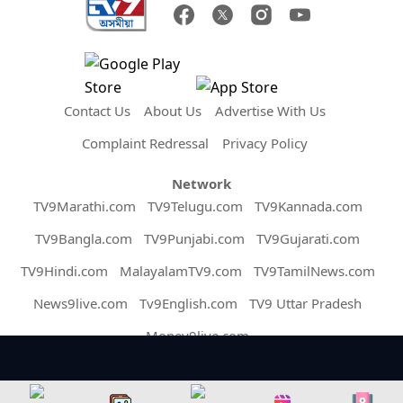
Contact Us
About Us
Advertise With Us
Complaint Redressal
Privacy Policy
Network
TV9Marathi.com
TV9Telugu.com
TV9Kannada.com
TV9Bangla.com
TV9Punjabi.com
TV9Gujarati.com
TV9Hindi.com
MalayalamTV9.com
TV9TamilNews.com
News9live.com
Tv9English.com
TV9 Uttar Pradesh
Money9live.com
Copyright © 2026 Assam TV9. All Rights Reserved.