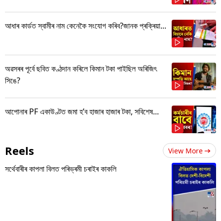
আধাৰ কাৰ্ডত স্বামীৰ নাম কেনেকৈ সংযোগ কৰিব?জানক প্ৰক্ৰিয়া...
অৱসৰৰ পূৰ্বে ছবিত কণ্ঠদান কৰিলে কিমান টকা পাইছিল অৰিজিৎ
সিঙে?
আপোনাৰ PF একাউণ্টত জমা হ’ব হাজাৰ হাজাৰ টকা, সবিশেষ...
Reels
View More
সৰ্থেবাৰীৰ কাপলা বিলত পৰিভ্ৰমী চৰাইৰ কাকলি