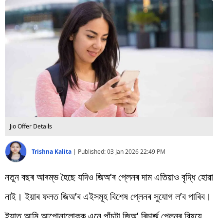
বিশ্ব
প্ৰযুক্তি
Videos
Jio Offer Details
Trishna Kalita
|
Published:
03 Jan 2026 22:49 PM
নতুন বছৰ আৰম্ভ হৈছে যদিও জিঅ’ৰ প্লেনৰ দাম এতিয়াও বৃদ্ধি হোৱা
নাই। ইয়াৰ ফলত জিঅ’ৰ এইসমূহ বিশেষ প্লেনৰ সুযোগ ল’ব পাৰিব।
ইয়াত আমি আপোনালোকক এনে পাঁচটা জিঅ’ ৰিচাৰ্জ প্লেনৰ বিষয়ে