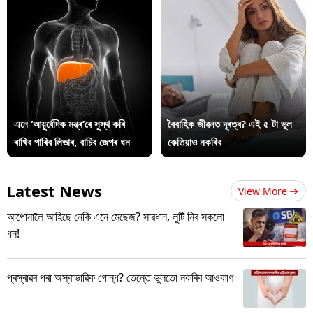
এনে ‘আয়ুৰ্বেদিক মন্ত্ৰ’ৰে সুস্থ কৰি
বৈবাহিক জীৱনত দূৰত্ব? এই ৫ টা ভুল
ৰাখিব পাৰিব লিভাৰ, বাচিব জেপৰ ধন
কেতিয়াও নকৰিব
Latest News
View More
আপোনালৈ আহিছে নেকি এনে মেছেজ? সাৱধান, লুটি নিব সকলো
ধন!
প্ৰস্ৰাৱৰ পৰা অস্বাভাৱিক গোন্ধ? তেন্তে ভুলতো নকৰিব আওকাণ