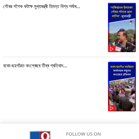
গৌৰৱ গগৈক কটাক্ষ মুখ্যমন্ত্ৰী হিমন্ত বিশ্ব শৰ্মাৰ...
বকো-ছয়গাঁৱত কংগ্ৰেছৰ তীব্ৰ প্ৰতিবাদ...
FOLLOW US ON