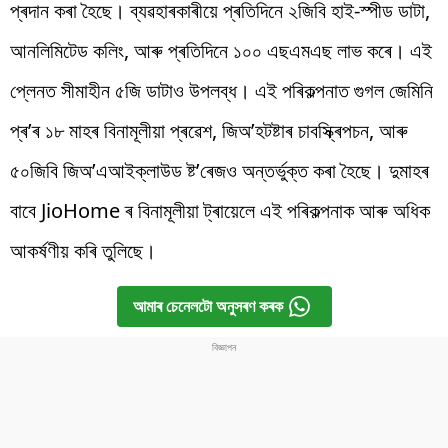
প্ৰদান কৰা হৈছে। ব্যৱহাৰকাৰীয়ে প্ৰতিদিনে ২জিবি হাই-স্পীড ডাটা,
আনলিমিটেড কলিং, আৰু প্ৰতিদিনে ১০০ এছএমএছ লাভ কৰে। এই
প্লেনত সীমাহীন ৫জি ডাটাও উপলব্ধ। এই পৰিকল্পনাত গুগল জেমিনি
প্ৰ’ৰ ১৮ মাহৰ বিনামূলীয়া প্ৰৱেশ, জিঅ’হটষ্টাৰ চাবস্ক্ৰিপচন, আৰু
৫০জিবি জিঅ’এআইক্লাউড ষ্ট’ৰেজও অন্তৰ্ভুক্ত কৰা হৈছে। দুমাহৰ
বাবে JioHome ৰ বিনামূলীয়া ট্ৰায়েলে এই পৰিকল্পনাক আৰু অধিক
আকৰ্ষণীয় কৰি তুলিছে।
আমাৰ চেনেলটো অনুসৰণ কৰক