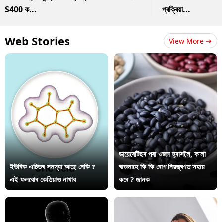
S400 ক...
প্ৰক্ৰিয়া...
Web Stories
View More
ডায়েবেটিছৰ পৰা ওজন হ্ৰাসলৈ, ক’লা
ইউৰিক এচিডৰ সমস্যা আছে নেকি ?
ৰাজমাহে কি কি ৰোগ নিয়ন্ত্ৰণত সহায়
এই ফলবোৰ কেতিয়াও নাখাব
কৰে ? জানক