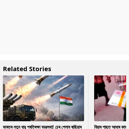
Related Stories
ভাৰতৰ নতুন বায়ু প্ৰতিৰক্ষা ব্যৱস্থা! চেৰ পেলাব ৰাছিয়াৰ
বিয়াৰ পাছত আধাৰ কাৰ