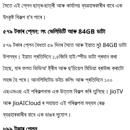
সৈতে এই প্লেন ছাত্ৰ-ছাত্ৰী আৰু কাৰ্যালয় ব্যৱহাৰকাৰীৰ বাবে এক
উৎকৃষ্ট বিকল্প হ’ব পাৰে।
৫৭৯ টকাৰ প্লেন: লং ভেলিডিটি আৰু 84GB ডাটা
৫৭৯ টকাৰ প্লেন বৈধতা ৫৬ দিনৰ সৈতে আৰু ইয়াত মুঠ 84GB ডাটা
উপলব্ধ। ইয়াত প্ৰতিদিনে ১.৫জিবি হাই-স্পীড ডাটা প্ৰদান কৰা
হৈছে, যাৰ ফলত ভিডিঅ’ ষ্ট্ৰীম আৰু ছ’চিয়েল মিডিয়া ব্ৰাউজ কৰাটো
সহজ হৈ পৰে। আনলিমিটেড ভইচ কলিং আৰু প্ৰতিদিনে ১০০
এছএমএছ এই পৰিকল্পনাক এক উত্তম বিকল্প কৰি তুলিছে। JioTV
আৰু JioAICloud ৰ সহায়ত এই পৰিকল্পনা মধ্যম ৰেঞ্জ
ব্যৱহাৰকাৰীৰ বাবে এক ডাঙৰ সুযোগ।
৮৯৯ টকাৰ প্লেন