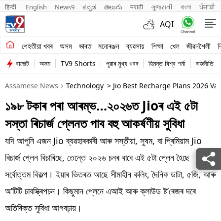
हिन्दी 
English
News9
ಕನ್ನಡ
తెలుగు
मराठी
ગુજરાતી
বাংলা
ਪੰਜਾਬੀ
AQI
শেহতীয়া খবৰ
শেহতীয়া খবৰ
অসম
ভাৰত
মনোৰঞ্জন
ব্যৱসায়
শিক্ষা
খেল
জীৱনশৈলী
ব
বাজেট
অসম
TV9 Shorts
পুৱাৰ মুখ্য খবৰ
হিমন্ত বিশ্ব শৰ্মা
ৰাজনীতি
অসম
Assamese News
Technology
> Jio Best Recharge Plans 2026 Val
ভাৰত
১৯৮ টকাৰ পৰা আৰম্ভ…২০২৬ত Jioৰ এই ৫টা
মনোৰঞ্জন
সস্তা ৰিচাৰ্জ প্লেনত পাব বহু আকৰ্ষণীয় সুবিধা
ব্যৱসায়
যদি আপুনি এজন Jio ব্যৱহাৰকাৰী আৰু সস্তীয়া, সুষম, বা প্ৰিমিয়াম Jio
শিক্ষা
ৰিচাৰ্জ প্লেন বিচাৰিছে, তেন্তে ২০২৬ চনৰ বাবে এই ৫টা প্লেন হৈছে
সৰ্বোত্তম বিকল্প। ইয়াৰ ভিতৰত আছে সীমাহীন কলিং, দৈনিক ডাটা, ৫জি, আৰু
খেল
অ’টিটি চাবস্ক্ৰিপচন। কিছুমান প্লেনে এআই আৰু ক্লাউড ষ্ট’ৰেজৰ দৰে
জীৱনশৈলী
অতিৰিক্ত সুবিধা আগবঢ়ায়।