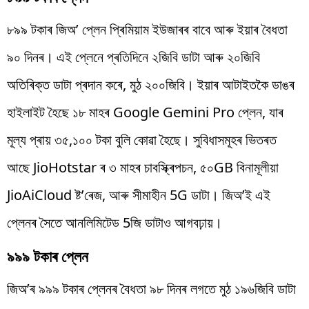
৮৯৯ টকাৰ জিঅ’ প্লেন প্ৰিমিয়াম ইউজাৰৰ বাবে আৰু ইয়াৰ বৈধতা
৯০ দিনৰ। এই প্লেনে প্ৰতিদিনে ২জিবি ডাটা আৰু ২০জিবি
অতিৰিক্ত ডাটা প্ৰদান কৰে, মুঠ ২০০জিবি। ইয়াৰ আটাইতকৈ ডাঙৰ
হাইলাইট হৈছে ১৮ মাহৰ Google Gemini Pro প্লেন, যাৰ
মূল্য প্ৰায় ৩৫,১০০ টকা বুলি কোৱা হৈছে। সুবিধাসমূহৰ ভিতৰত
আছে JioHotstar ৰ ৩ মাহৰ চাবস্ক্ৰিপচন, ৫০GB বিনামূলীয়া
JioAiCloud ষ্ট’ৰেজ, আৰু সীমাহীন 5G ডাটা। জিঅ’ই এই
প্লেনৰ সৈতে আনলিমিটেড 5জি ডাটাও আগবঢ়ায়।
৯৯৯ টকাৰ প্লেন
জিঅ’ৰ ৯৯৯ টকাৰ প্লেনৰ বৈধতা ৯৮ দিনৰ লগতে মুঠ ১৯৬জিবি ডাটা