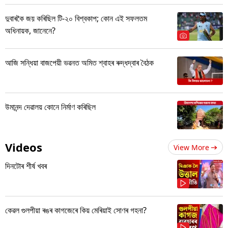
দুবাৰকৈ জয় কৰিছিল টি-২০ বিশ্বকাপ; কোন এই সফলতম
অধিনায়ক, জানেনে?
আজি সন্ধিয়া বাজপেয়ী ভৱনত অমিত শ্বাহৰ ৰুদ্ধদ্বাৰ বৈঠক
উমানন্দ দেৱালয় কোনে নিৰ্মাণ কৰিছিল
Videos
View More
দিনটোৰ শীৰ্ষ খবৰ
কেৱল গুলপীয়া ৰঙৰ কাগজেৰে কিয় মেৰিয়াই সোণৰ গহনা?