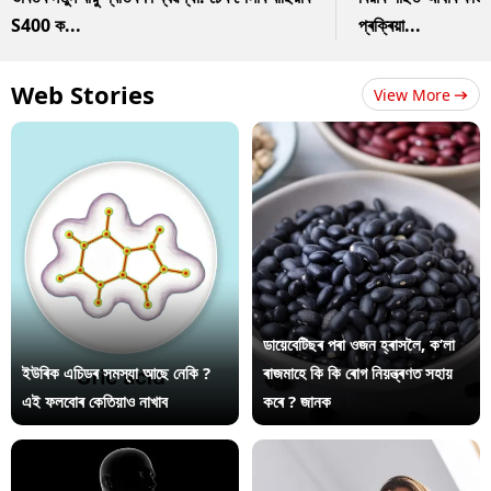
S400 ক...
প্ৰক্ৰিয়া...
Web Stories
View More
ডায়েবেটিছৰ পৰা ওজন হ্ৰাসলৈ, ক’লা
ইউৰিক এচিডৰ সমস্যা আছে নেকি ?
ৰাজমাহে কি কি ৰোগ নিয়ন্ত্ৰণত সহায়
এই ফলবোৰ কেতিয়াও নাখাব
কৰে ? জানক