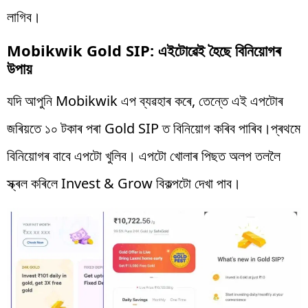
লাগিব।
Mobikwik Gold SIP: এইটোৱেই হৈছে বিনিয়োগৰ
উপায়
যদি আপুনি Mobikwik এপ ব্যৱহাৰ কৰে, তেন্তে এই এপটোৰ
জৰিয়তে ১০ টকাৰ পৰা Gold SIP ত বিনিয়োগ কৰিব পাৰিব।প্ৰথমে
বিনিয়োগৰ বাবে এপটো খুলিব। এপটো খোলাৰ পিছত অলপ তললৈ
স্ক্ৰল কৰিলে Invest & Grow বিকল্পটো দেখা পাব।