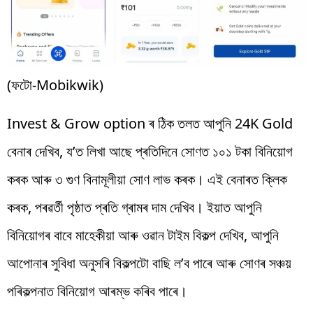
(ফটো-Mobikwik)
Invest & Grow option ৰ ঠিক তলত আপুনি 24K Gold
বেনাৰ দেখিব, য’ত লিখা আছে প্ৰতিদিনে সোণত ১০১ টকা বিনিয়োগ
কৰক আৰু ৩ গুণ বিনামূলীয়া সোণ লাভ কৰক। এই বেনাৰত ক্লিক
কৰক, পৰৱৰ্তী পৃষ্ঠাত প্ৰতি গ্ৰামৰ দাম দেখিব। ইয়াত আপুনি
বিনিয়োগৰ বাবে মাহেকীয়া আৰু ওৱান টাইম বিকল্প দেখিব, আপুনি
আপোনাৰ সুবিধা অনুসৰি বিকল্পটো বাছি ল’ব পাৰে আৰু সোণৰ সঞ্চয়
পৰিকল্পনাত বিনিয়োগ আৰম্ভ কৰিব পাৰে।