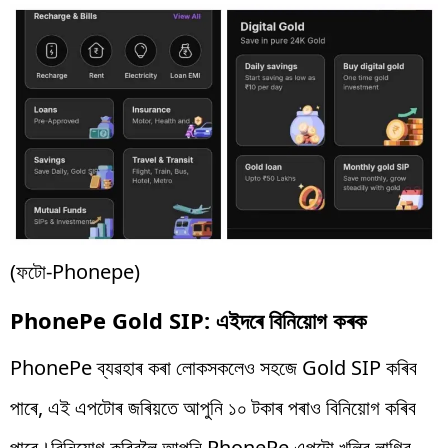
(ফটো-Phonepe)
PhonePe Gold SIP: এইদৰে বিনিয়োগ কৰক
PhonePe ব্যৱহাৰ কৰা লোকসকলেও সহজে Gold SIP কৰিব
পাৰে, এই এপটোৰ জৰিয়তে আপুনি ১০ টকাৰ পৰাও বিনিয়োগ কৰিব
পাৰে।বিনিয়োগ কৰিবলৈ আপুনি PhonePe এপটো খুলিব লাগিব,