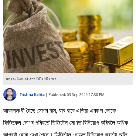
বিশ্ব
প্ৰযুক্তি
Videos
মাত্ৰ ১০ টকাত এই এপত কিনিব পাৰিব সোণ
Trishna Kalita
|
Published:
03 Sep 2025 17:38 PM
আকাশলংঘী হৈছে সোণৰ দাম, যাৰ বাবে এতিয়া একাংশ লোকে
ফিজিকেল সোণৰ পৰিৱৰ্তে ডিজিটেল সোণত বিনিয়োগ কৰিবলৈ অধিক
আগ্ৰহী হোৱা দেখা গৈছে। ডিজিটেল গোল্ডত বিনিয়োগ কৰাটো অতি