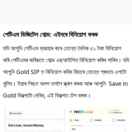
পেটিএম ডিজিটেল গোল্ড: এইদৰে বিনিয়োগ কৰক
যদি আপুনি পেটিএম ব্যৱহাৰ কৰে তেন্তে দৈনিক ৫১ টকা বিনিয়োগ
কৰি পেটিএমৰ জৰিয়তে গোল্ড এছআইপিত বিনিয়োগ কৰিব পাৰিব। যদি
আপুনি Gold SIP ত বিনিয়োগ কৰিব বিচাৰে তেন্তে প্ৰথমে এপটো
খুলিব। ইয়াৰ পিছত অলপ তললৈ স্ক্ৰল কৰক আৰু আপুনি Save in
Gold বিকল্পটো দেখিব, এই বিকল্পত টেপ কৰক।