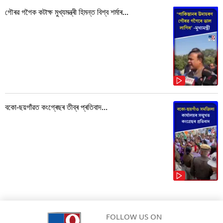
গৌৰৱ গগৈক কটাক্ষ মুখ্যমন্ত্ৰী হিমন্ত বিশ্ব শৰ্মাৰ...
বকো-ছয়গাঁৱত কংগ্ৰেছৰ তীব্ৰ প্ৰতিবাদ...
FOLLOW US ON