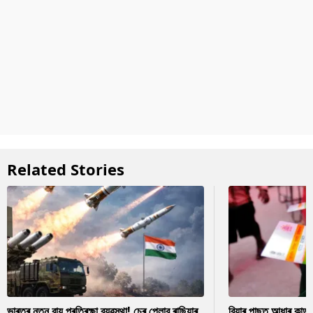
Related Stories
ভাৰতৰ নতুন বায়ু প্ৰতিৰক্ষা ব্যৱস্থা! চেৰ পেলাব ৰাছিয়াৰ
বিয়াৰ পাছত আধাৰ কাৰ