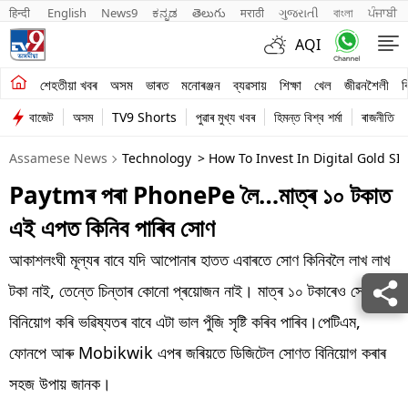
हिन्दी 
English
News9
ಕನ್ನಡ
తెలుగు
मराठी
ગુજરાતી
বাংলা
ਪੰਜਾਬੀ
AQI
শেহতীয়া খবৰ
শেহতীয়া খবৰ
অসম
ভাৰত
মনোৰঞ্জন
ব্যৱসায়
শিক্ষা
খেল
জীৱনশৈলী
ব
বাজেট
অসম
TV9 Shorts
পুৱাৰ মুখ্য খবৰ
হিমন্ত বিশ্ব শৰ্মা
ৰাজনীতি
অসম
Assamese News
Technology
> How To Invest In Digital Gold S
ভাৰত
Paytmৰ পৰা PhonePe লৈ…মাত্ৰ ১০ টকাত
মনোৰঞ্জন
এই এপত কিনিব পাৰিব সোণ
ব্যৱসায়
আকাশলংঘী মূল্যৰ বাবে যদি আপোনাৰ হাতত এবাৰতে সোণ কিনিবলৈ লাখ লাখ
শিক্ষা
টকা নাই, তেন্তে চিন্তাৰ কোনো প্ৰয়োজন নাই। মাত্ৰ ১০ টকাৰেও সোণত
বিনিয়োগ কৰি ভৱিষ্যতৰ বাবে এটা ভাল পুঁজি সৃষ্টি কৰিব পাৰিব।পেটিএম,
খেল
ফোনপে আৰু Mobikwik এপৰ জৰিয়তে ডিজিটেল সোণত বিনিয়োগ কৰাৰ
জীৱনশৈলী
সহজ উপায় জানক।