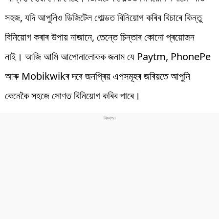
সহজ, যদি আপুনিও ডিজিটেল গোল্ডত বিনিয়োগ কৰিব বিচাৰে কিন্তু
বিনিয়োগ কৰাৰ উপায় নাজানে, তেন্তে চিন্তাৰ কোনো প্ৰয়োজন
নাই। আজি আমি আপোনালোকক জনাম যে Paytm, PhonePe
আৰু Mobikwikৰ দৰে জনপ্ৰিয় এপসমূহৰ জৰিয়তে আপুনি
কেনেকৈ সহজে সোণত বিনিয়োগ কৰিব পাৰে।