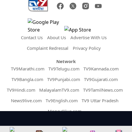
Contact Us
About Us
Advertise With Us
Complaint Redressal
Privacy Policy
Network
TV9Marathi.com
TV9Telugu.com
TV9Kannada.com
TV9Bangla.com
TV9Punjabi.com
TV9Gujarati.com
TV9Hindi.com
MalayalamTV9.com
TV9TamilNews.com
News9live.com
Tv9English.com
TV9 Uttar Pradesh
Money9live.com
Copyright © 2026 Assam TV9. All Rights Reserved.