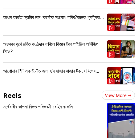
আধাৰ কাৰ্ডত স্বামীৰ নাম কেনেকৈ সংযোগ কৰিব?জানক প্ৰক্ৰিয়া...
অৱসৰৰ পূৰ্বে ছবিত কণ্ঠদান কৰিলে কিমান টকা পাইছিল অৰিজিৎ
সিঙে?
আপোনাৰ PF একাউণ্টত জমা হ’ব হাজাৰ হাজাৰ টকা, সবিশেষ...
Reels
View More
সৰ্থেবাৰীৰ কাপলা বিলত পৰিভ্ৰমী চৰাইৰ কাকলি