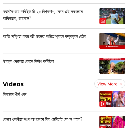
দুবাৰকৈ জয় কৰিছিল টি-২০ বিশ্বকাপ; কোন এই সফলতম
অধিনায়ক, জানেনে?
আজি সন্ধিয়া বাজপেয়ী ভৱনত অমিত শ্বাহৰ ৰুদ্ধদ্বাৰ বৈঠক
উমানন্দ দেৱালয় কোনে নিৰ্মাণ কৰিছিল
Videos
View More
দিনটোৰ শীৰ্ষ খবৰ
কেৱল গুলপীয়া ৰঙৰ কাগজেৰে কিয় মেৰিয়াই সোণৰ গহনা?