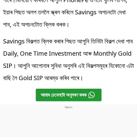
ইয়াৰ পিছত অলপ তললৈ স্ক্ৰল কৰিলে Savings অপচনটো দেখা
পাব, এই অপচনটোত ক্লিক কৰক।
Savings বিকল্পত ক্লিক কৰাৰ পিছত আপুনি তিনিটা বিকল্প দেখা পাব
Daily, One Time Investment আৰু Monthly Gold
SIP। আপুনি আপোনাৰ সুবিধা অনুসৰি এই বিকল্পসমূহৰ যিকোনো এটা
বাছি লৈ Gold SIP আৰম্ভ কৰিব পাৰে।
আমাৰ চেনেলটো অনুসৰণ কৰক