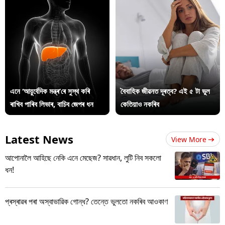
এনে ‘আয়ুৰ্বেদিক মন্ত্ৰ’ৰে সুস্থ কৰি
বৈবাহিক জীৱনত দূৰত্ব? এই ৫ টা ভুল
ৰাখিব পাৰিব লিভাৰ, বাচিব জেপৰ ধন
কেতিয়াও নকৰিব
Latest News
View More
আপোনালৈ আহিছে নেকি এনে মেছেজ? সাৱধান, লুটি নিব সকলো
ধন!
প্ৰস্ৰাৱৰ পৰা অস্বাভাৱিক গোন্ধ? তেন্তে ভুলতো নকৰিব আওকাণ