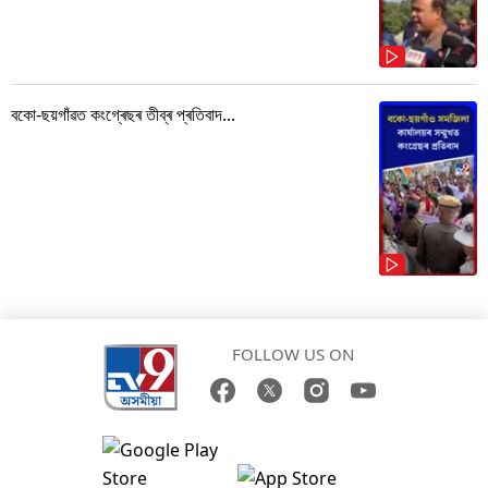
বকো-ছয়গাঁৱত কংগ্ৰেছৰ তীব্ৰ প্ৰতিবাদ...
FOLLOW US ON