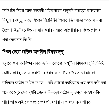
আই টিৰ নিয়ম আৰু চৰকাৰী গাইডলাইন অনুসৰি ৰাজহুৱা ডমেইনত
কিছুমান বস্তু আছে যিবোৰ বিচাৰি উলিওৱাত নিষেধাজ্ঞা আৰোপ কৰা
হৈছে। ইণ্টাৰনেটত সন্ধান কৰাৰ সময়ত আপোনাক বিপদত পেলাব
পৰা সেইবোৰ কি কি…
শিশুৰ সৈতে জড়িত অশ্লীল বিষয়বস্তু
ভুলতে গুগলত শিশুৰ লগত জড়িত কোনো অশ্লীল বিষয়বস্তু বিচাৰিবলৈ
চেষ্টা নকৰিব, তেনে কৰাটো অপৰাধ আৰু ইয়াৰ সৈতে মোকাবিলা
কৰিবলৈ কঠোৰ আইন আছে। যদি কোনো ব্যক্তিয়ে এই কাম কৰি ধৰা
পৰে তেন্তে সেই ব্যক্তিজনৰ বিৰুদ্ধে কঠোৰ ব্যৱস্থা গ্ৰহণ কৰিব
পাৰি আৰু এই ক্ষেত্ৰত তেওঁ পাঁচৰ পৰা সাত বছৰ কাৰাগাৰত