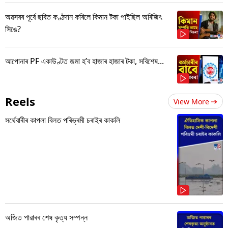
অৱসৰৰ পূৰ্বে ছবিত কণ্ঠদান কৰিলে কিমান টকা পাইছিল অৰিজিৎ
সিঙে?
আপোনাৰ PF একাউণ্টত জমা হ’ব হাজাৰ হাজাৰ টকা, সবিশেষ...
Reels
View More
সৰ্থেবাৰীৰ কাপলা বিলত পৰিভ্ৰমী চৰাইৰ কাকলি
অজিত পাৱাৰৰ শেষ কৃত্য সম্পন্ন