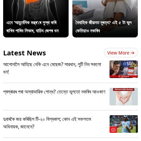
এনে ‘আয়ুৰ্বেদিক মন্ত্ৰ’ৰে সুস্থ কৰি
বৈবাহিক জীৱনত দূৰত্ব? এই ৫ টা ভুল
ৰাখিব পাৰিব লিভাৰ, বাচিব জেপৰ ধন
কেতিয়াও নকৰিব
Latest News
View More
আপোনালৈ আহিছে নেকি এনে মেছেজ? সাৱধান, লুটি নিব সকলো
ধন!
প্ৰস্ৰাৱৰ পৰা অস্বাভাৱিক গোন্ধ? তেন্তে ভুলতো নকৰিব আওকাণ
দুবাৰকৈ জয় কৰিছিল টি-২০ বিশ্বকাপ; কোন এই সফলতম
অধিনায়ক, জানেনে?