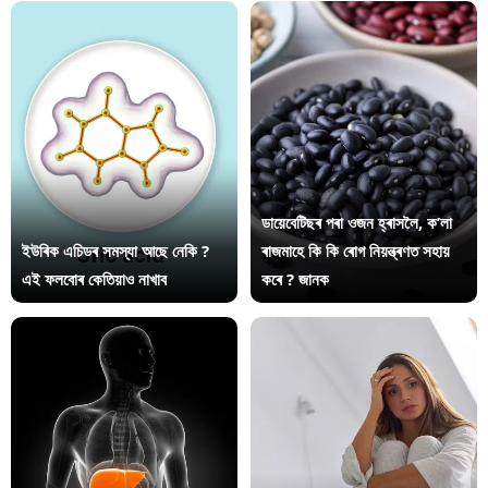
ডায়েবেটিছৰ পৰা ওজন হ্ৰাসলৈ, ক’লা
ইউৰিক এচিডৰ সমস্যা আছে নেকি ?
ৰাজমাহে কি কি ৰোগ নিয়ন্ত্ৰণত সহায়
এই ফলবোৰ কেতিয়াও নাখাব
কৰে ? জানক