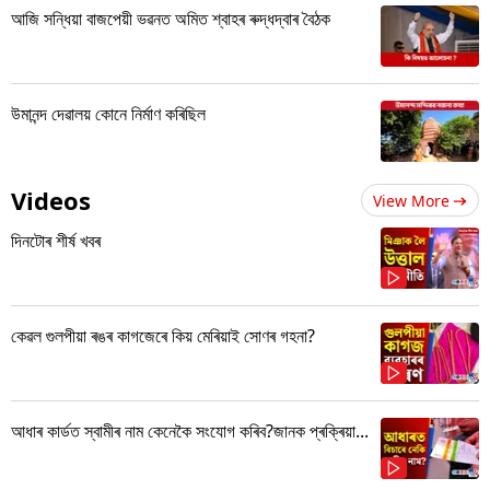
আজি সন্ধিয়া বাজপেয়ী ভৱনত অমিত শ্বাহৰ ৰুদ্ধদ্বাৰ বৈঠক
উমানন্দ দেৱালয় কোনে নিৰ্মাণ কৰিছিল
Videos
View More
দিনটোৰ শীৰ্ষ খবৰ
কেৱল গুলপীয়া ৰঙৰ কাগজেৰে কিয় মেৰিয়াই সোণৰ গহনা?
আধাৰ কাৰ্ডত স্বামীৰ নাম কেনেকৈ সংযোগ কৰিব?জানক প্ৰক্ৰিয়া...