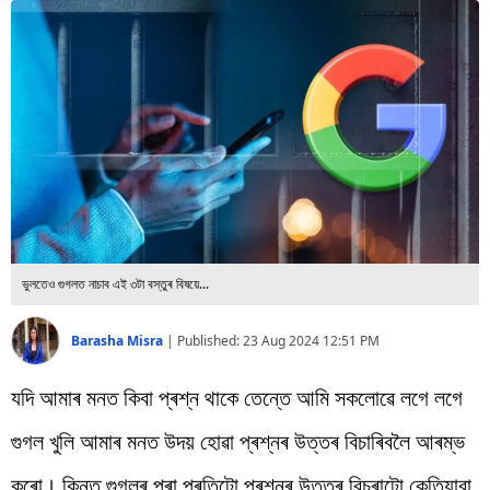
বিশ্ব
প্ৰযুক্তি
Videos
ভুলতেও গুগলত নাচাব এই ৩টা বস্তুৰ বিষয়ে...
Barasha Misra
|
Published:
23 Aug 2024 12:51 PM
যদি আমাৰ মনত কিবা প্ৰশ্ন থাকে তেন্তে আমি সকলোৱে লগে লগে
গুগল খুলি আমাৰ মনত উদয় হোৱা প্ৰশ্নৰ উত্তৰ বিচাৰিবলৈ আৰম্ভ
কৰো। কিন্তু গুগলৰ পৰা প্ৰতিটো প্ৰশ্নৰ উত্তৰ বিচৰাটো কেতিয়াবা