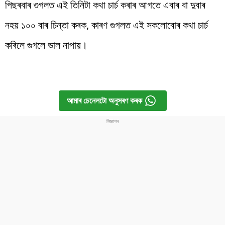
পিছৰবাৰ গুগলত এই তিনিটা কথা চাৰ্চ কৰাৰ আগতে এবাৰ বা দুবাৰ
নহয় ১০০ বাৰ চিন্তা কৰক, কাৰণ গুগলত এই সকলোবোৰ কথা চাৰ্চ
কৰিলে গুগলে ভাল নাপায়।
আমাৰ চেনেলটো অনুসৰণ কৰক