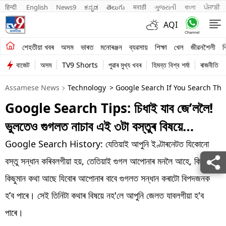
हिन्दी 
English
News9
ಕನ್ನಡ
తెలుగు
मराठी
ગુજરાતી
বাংলা
ਪੰਜਾਬੀ
AQI
শেহতীয়া খবৰ
শেহতীয়া খবৰ
অসম
ভাৰত
মনোৰঞ্জন
ব্যৱসায়
শিক্ষা
খেল
জীৱনশৈলী
ব
বাজেট
অসম
TV9 Shorts
পুৱাৰ মুখ্য খবৰ
হিমন্ত বিশ্ব শৰ্মা
ৰাজনীতি
অসম
Assamese News
Technology
> Google Search If You Search The
ভাৰত
Google Search Tips: চিধাই যাব জে’ললৈ!
মনোৰঞ্জন
ভুলতেও গুগলত নাচাব এই ৩টা বস্তুৰ বিষয়ে…
ব্যৱসায়
Google Search History: যেতিয়াই আপুনি ইণ্টাৰনেটত যিকোনো
শিক্ষা
বস্তু সন্ধান কৰিবলগীয়া হয়, তেতিয়াই গুগল আপোনাৰ মনলৈ আহে, কিন্তু
কিছুমান কথা আছে যিবোৰ আপোনাৰ বাবে গুগলত সন্ধান কৰাটো বিপদজনক
খেল
হ’ব পাৰে। সেই তিনিটা কথাৰ বিষয়ে নহ'লে আপুনি জেলত যাবলগীয়া হ'ব
জীৱনশৈলী
পাৰে।