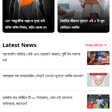
এনে ‘আয়ুৰ্বেদিক মন্ত্ৰ’ৰে সুস্থ কৰি
বৈবাহিক জীৱনত দূৰত্ব? এই ৫ টা ভুল
ৰাখিব পাৰিব লিভাৰ, বাচিব জেপৰ ধন
কেতিয়াও নকৰিব
Latest News
View More
আপোনালৈ আহিছে নেকি এনে মেছেজ? সাৱধান, লুটি নিব সকলো
ধন!
প্ৰস্ৰাৱৰ পৰা অস্বাভাৱিক গোন্ধ? তেন্তে ভুলতো নকৰিব আওকাণ
দুবাৰকৈ জয় কৰিছিল টি-২০ বিশ্বকাপ; কোন এই সফলতম
অধিনায়ক, জানেনে?