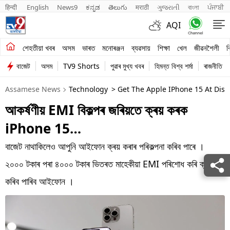
हिन्दी 
English
News9
ಕನ್ನಡ
తెలుగు
मराठी
ગુજરાતી
বাংলা
ਪੰਜਾਬੀ
AQI
শেহতীয়া খবৰ
শেহতীয়া খবৰ
অসম
ভাৰত
মনোৰঞ্জন
ব্যৱসায়
শিক্ষা
খেল
জীৱনশৈলী
ব
বাজেট
অসম
TV9 Shorts
পুৱাৰ মুখ্য খবৰ
হিমন্ত বিশ্ব শৰ্মা
ৰাজনীতি
অসম
Assamese News
Technology
> Get The Apple IPhone 15 At Disc
ভাৰত
আকৰ্ষণীয় EMI বিকল্পৰ জৰিয়তে ক্ৰয় কৰক
মনোৰঞ্জন
iPhone 15…
ব্যৱসায়
বাজেট নাথাকিলেও আপুনি আইফোন ক্ৰয় কৰাৰ পৰিকল্পনা কৰিব পাৰে ।
শিক্ষা
২০০০ টকাৰ পৰা ৪০০০ টকাৰ ভিতৰত মাহেকীয়া EMI পৰিশোধ কৰি ক্ৰয়
কৰিব পাৰিব আইফোন ।
খেল
জীৱনশৈলী