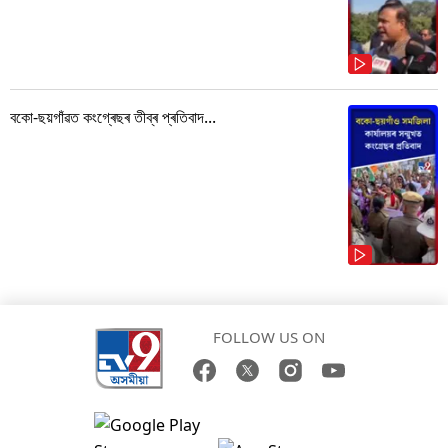
বকো-ছয়গাঁৱত কংগ্ৰেছৰ তীব্ৰ প্ৰতিবাদ...
FOLLOW US ON