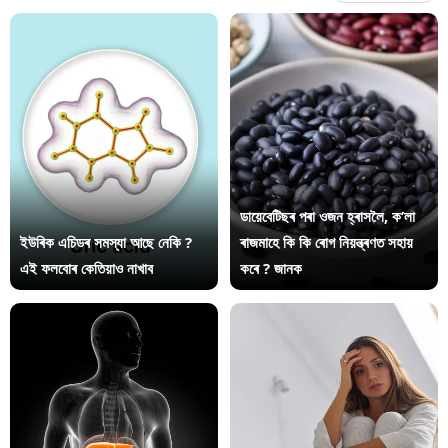
ডায়েবেটিছৰ পৰা ওজন হ্ৰাসলৈ, ক’লা
ইউৰিক এচিডৰ সমস্যা আছে নেকি ?
ৰাজমাহে কি কি ৰোগ নিয়ন্ত্ৰণত সহায়
এই ফলবোৰ কেতিয়াও নাখাব
কৰে ? জানক