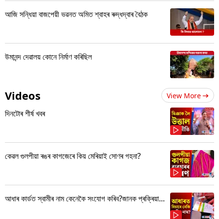
আজি সন্ধিয়া বাজপেয়ী ভৱনত অমিত শ্বাহৰ ৰুদ্ধদ্বাৰ বৈঠক
উমানন্দ দেৱালয় কোনে নিৰ্মাণ কৰিছিল
Videos
View More
দিনটোৰ শীৰ্ষ খবৰ
কেৱল গুলপীয়া ৰঙৰ কাগজেৰে কিয় মেৰিয়াই সোণৰ গহনা?
আধাৰ কাৰ্ডত স্বামীৰ নাম কেনেকৈ সংযোগ কৰিব?জানক প্ৰক্ৰিয়া...