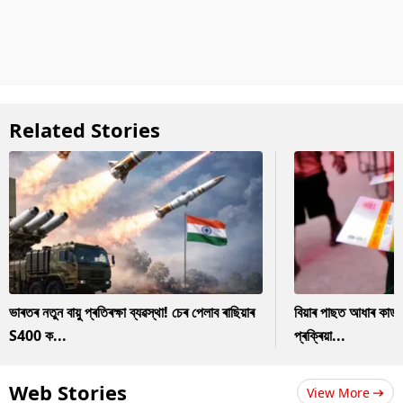
Related Stories
ভাৰতৰ নতুন বায়ু প্ৰতিৰক্ষা ব্যৱস্থা! চেৰ পেলাব ৰাছিয়াৰ
বিয়াৰ পাছত আধাৰ কাৰ
S400 ক...
প্ৰক্ৰিয়া...
Web Stories
View More