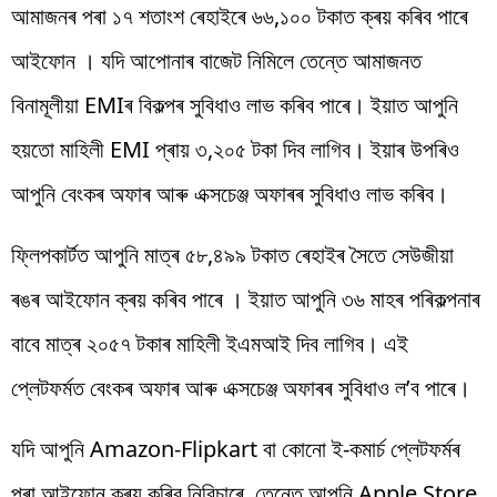
আমাজনৰ পৰা ১৭ শতাংশ ৰেহাইৰে ৬৬,১০০ টকাত ক্ৰয় কৰিব পাৰে
আইফোন । যদি আপোনাৰ বাজেট নিমিলে তেন্তে আমাজনত
বিনামূলীয়া EMIৰ বিকল্পৰ সুবিধাও লাভ কৰিব পাৰে। ইয়াত আপুনি
হয়তো মাহিলী EMI প্ৰায় ৩,২০৫ টকা দিব লাগিব। ইয়াৰ উপৰিও
আপুনি বেংকৰ অফাৰ আৰু এক্সচেঞ্জ অফাৰৰ সুবিধাও লাভ কৰিব।
ফ্লিপকাৰ্টত আপুনি মাত্ৰ ৫৮,৪৯৯ টকাত ৰেহাইৰ সৈতে সেউজীয়া
ৰঙৰ আইফোন ক্ৰয় কৰিব পাৰে । ইয়াত আপুনি ৩৬ মাহৰ পৰিকল্পনাৰ
বাবে মাত্ৰ ২০৫৭ টকাৰ মাহিলী ইএমআই দিব লাগিব। এই
প্লেটফৰ্মত বেংকৰ অফাৰ আৰু এক্সচেঞ্জ অফাৰৰ সুবিধাও ল’ব পাৰে।
যদি আপুনি Amazon-Flipkart বা কোনো ই-কমাৰ্চ প্লেটফৰ্মৰ
পৰা আইফোন ক্ৰয় কৰিব নিবিচাৰে, তেন্তে আপুনি Apple Store