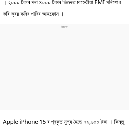
। ২০০০ টকাৰ পৰা ৪০০০ টকাৰ ভিতৰত মাহেকীয়া EMI পৰিশোধ
কৰি ক্ৰয় কৰিব পাৰিব আইফোন ।
Apple iPhone 15 ৰ প্ৰকৃত মূল্য হৈছে ৭৯,৬০০ টকা । কিন্তু