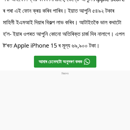
ৰ পৰা এই ফোন ক্ৰয় কৰিব পাৰিব। ইয়াত আপুনি ৫৪৯২ টকাৰ
মাহিলী ইএমআই দিয়াৰ বিকল্প লাভ কৰিব। আটাইতকৈ ভাল কথাটো
হ’ল- ইয়াৰ ওপৰত আপুনি কোনো অতিৰিক্ত চাৰ্জ দিব নালাগে। এপল
ষ্ট’ৰত Apple iPhone 15 ৰ মূল্য ৬৯,৯০০ টকা।
আমাৰ চেনেলটো অনুসৰণ কৰক