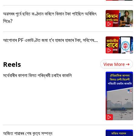
অৱসৰৰ পূৰ্বে ছবিত কণ্ঠদান কৰিলে কিমান টকা পাইছিল অৰিজিৎ
সিঙে?
আপোনাৰ PF একাউণ্টত জমা হ’ব হাজাৰ হাজাৰ টকা, সবিশেষ...
Reels
View More
সৰ্থেবাৰীৰ কাপলা বিলত পৰিভ্ৰমী চৰাইৰ কাকলি
অজিত পাৱাৰৰ শেষ কৃত্য সম্পন্ন