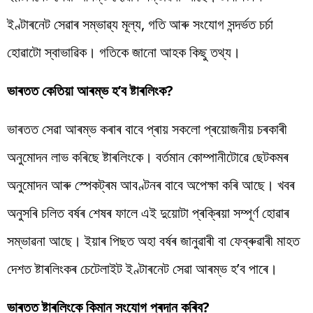
ইণ্টাৰনেট
সেৱাৰ
সম্ভাৱ্য
মূল্য, গতি আৰু সংযোগ
সন্দৰ্ভত
চৰ্চা
হোৱাটো
স্বাভাৱিক
।
গতিকে
জানো
আহক
কিছু
তথ্য
।
ভাৰতত
কেতিয়া
আৰম্ভ হ’ব
ষ্টাৰলিংক
?
ভাৰতত
সেৱা আৰম্ভ কৰাৰ
বাবে
প্ৰায়
সকলো
প্ৰয়োজনীয়
চৰকাৰী
অনুমোদন লাভ কৰিছে
ষ্টাৰলিংকে
। বৰ্তমান কোম্পানীটোৱে
ছেটকমৰ
অনুমোদন আৰু
স্পেকট্ৰম
আবণ্টনৰ বাবে অপেক্ষা কৰি আছে। খবৰ
অনুসৰি চলিত
বৰ্ষৰ শেষৰ ফালে এই
দুয়োটা
প্ৰক্ৰিয়া
সম্পূৰ্ণ হোৱাৰ
সম্ভাৱনা আছে।
ইয়াৰ
পিছত অহা
বৰ্ষৰ জানুৱাৰী বা ফেব্ৰুৱাৰী মাহত
দেশত
ষ্টাৰলিংকৰ
চেটেলাইট
ইণ্টাৰনেট সেৱা আৰম্ভ হ’ব পাৰে।
ভাৰতত
ষ্টাৰলিংকে
কিমান সংযোগ প্ৰদান কৰিব?