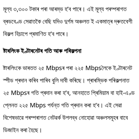
মূল্য ৩
,
৩০০
টকাৰ পৰা আৰম্ভ হ’ব পাৰে। এই মূল্য পৰম্পৰাগত
ব্ৰডবেণ্ড
সেৱাতকৈ
বেছি যদিও দুৰ্গম অঞ্চলত ই একমাত্ৰ দ্ৰুতবেগী
বিকল্প হিচাপে প্ৰমাণিত হ’ব পাৰে।
ষ্টাৰলিংক
ইণ্টাৰনেটৰ গতি আৰু পৰিকল্পনা
ষ্টাৰলিংকে
ভাৰতত ২৫
Mbps
ৰ
পৰা ২২৫
Mbps
লৈকে
ইণ্টাৰনেট
স্পীড প্ৰদান কৰিব
পাৰিব
বুলি দাবী কৰিছে। প্ৰাৰম্ভিক পৰিকল্পনাত
২৫
Mbps
ৰ
গতি প্ৰদান কৰা হ’ব, আনহাতে
প্ৰিমিয়াম
বা হাই-এণ্ড
প্লেনত ২২৫
Mbps
পৰ্যন্ত গতি প্ৰদান কৰা হ’ব। এই সেৱা
বিশেষভাৱে পৰম্পৰাগত নেটৱৰ্ক উপলব্ধ
নোহোৱা অঞ্চলসমূহৰ বাবে
ডিজাইন কৰা হৈছে।