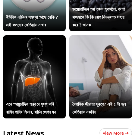
ডায়েবেটিছৰ পৰা ওজন হ্ৰাসলৈ, ক’লা
ইউৰিক এচিডৰ সমস্যা আছে নেকি ?
ৰাজমাহে কি কি ৰোগ নিয়ন্ত্ৰণত সহায়
এই ফলবোৰ কেতিয়াও নাখাব
কৰে ? জানক
এনে ‘আয়ুৰ্বেদিক মন্ত্ৰ’ৰে সুস্থ কৰি
বৈবাহিক জীৱনত দূৰত্ব? এই ৫ টা ভুল
ৰাখিব পাৰিব লিভাৰ, বাচিব জেপৰ ধন
কেতিয়াও নকৰিব
Latest News
View More