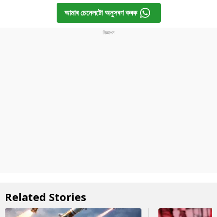
আমাৰ চেনেলটো অনুসৰণ কৰক
Related Stories