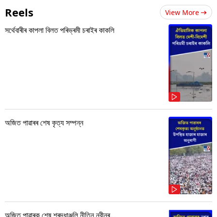
Reels
View More
সৰ্থেবাৰীৰ কাপলা বিলত পৰিভ্ৰমী চৰাইৰ কাকলি
অজিত পাৱাৰৰ শেষ কৃত্য সম্পন্ন
অজিত পাৱাৰক শেষ শ্ৰদ্ধাঞ্জলি নীতিন নবীনৰ...