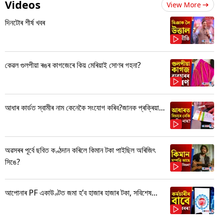
Videos
View More
দিনটোৰ শীৰ্ষ খবৰ
কেৱল গুলপীয়া ৰঙৰ কাগজেৰে কিয় মেৰিয়াই সোণৰ গহনা?
আধাৰ কাৰ্ডত স্বামীৰ নাম কেনেকৈ সংযোগ কৰিব?জানক প্ৰক্ৰিয়া...
অৱসৰৰ পূৰ্বে ছবিত কণ্ঠদান কৰিলে কিমান টকা পাইছিল অৰিজিৎ
সিঙে?
আপোনাৰ PF একাউণ্টত জমা হ’ব হাজাৰ হাজাৰ টকা, সবিশেষ...