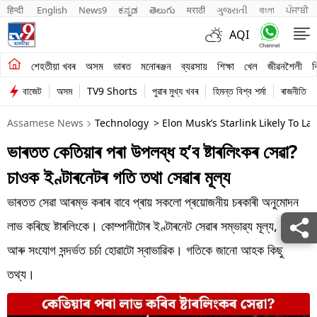
हिन्दी 
English
News9
ಕನ್ನಡ
తెలుగు
मराठी
ગુજરાતી
বাংলা
ਪੰਜਾਬੀ
AQI
শেহতীয়া খবৰ
শেহতীয়া খবৰ
অসম
ভাৰত
মনোৰঞ্জন
ব্যৱসায়
শিক্ষা
খেল
জীৱনশৈলী
ব
বাজেট
অসম
TV9 Shorts
পুৱাৰ মুখ্য খবৰ
হিমন্ত বিশ্ব শৰ্মা
ৰাজনীতি
অসম
Assamese News
Technology
> Elon Musk’s Starlink Likely To La
ভাৰত
ভাৰতত কেতিয়াৰ পৰা উপলব্ধ হ’ব ষ্টাৰলিংকৰ সেৱা?
মনোৰঞ্জন
চাওক ইণ্টাৰনেটৰ গতি তথা সেৱাৰ মূল্য
ব্যৱসায়
ভাৰতত সেৱা আৰম্ভ কৰাৰ বাবে প্ৰায় সকলো প্ৰয়োজনীয় চৰকাৰী অনুমোদন
শিক্ষা
লাভ কৰিছে ষ্টাৰলিংকে। কোম্পানীটোৰ ইণ্টাৰনেট সেৱাৰ সম্ভাৱ্য মূল্য, গতি
আৰু সংযোগ সন্দৰ্ভত চৰ্চা হোৱাটো স্বাভাৱিক। গতিকে জানো আহক কিছু
খেল
তথ্য।
জীৱনশৈলী