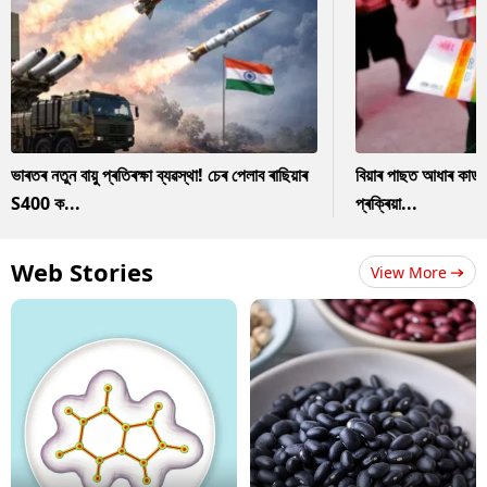
ভাৰতৰ নতুন বায়ু প্ৰতিৰক্ষা ব্যৱস্থা! চেৰ পেলাব ৰাছিয়াৰ
বিয়াৰ পাছত আধাৰ কাৰ
S400 ক...
প্ৰক্ৰিয়া...
Web Stories
View More