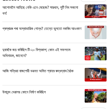
আপোনালৈ আহিছে নেকি এনে মেছেজ? সাৱধান, লুটি নিব সকলো
ধন!
প্ৰস্ৰাৱৰ পৰা অস্বাভাৱিক গোন্ধ? তেন্তে ভুলতো নকৰিব আওকাণ
দুবাৰকৈ জয় কৰিছিল টি-২০ বিশ্বকাপ; কোন এই সফলতম
অধিনায়ক, জানেনে?
আজি সন্ধিয়া বাজপেয়ী ভৱনত অমিত শ্বাহৰ ৰুদ্ধদ্বাৰ বৈঠক
উমানন্দ দেৱালয় কোনে নিৰ্মাণ কৰিছিল