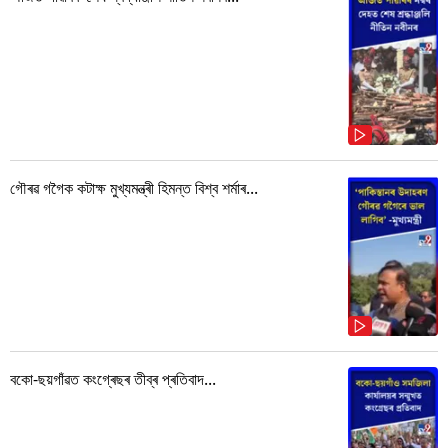
গৌৰৱ গগৈক কটাক্ষ মুখ্যমন্ত্ৰী হিমন্ত বিশ্ব শৰ্মাৰ...
বকো-ছয়গাঁৱত কংগ্ৰেছৰ তীব্ৰ প্ৰতিবাদ...