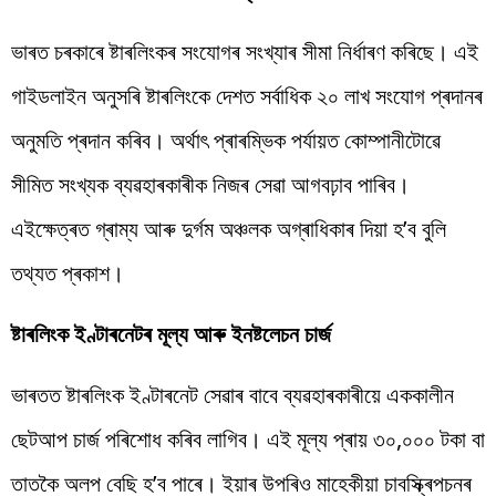
ভাৰত চৰকাৰে
ষ্টাৰলিংকৰ
সংযোগৰ সংখ্যাৰ সীমা নিৰ্ধাৰণ কৰিছে। এই
গাইডলাইন
অনুসৰি
ষ্টাৰলিংকে
দেশত সৰ্বাধিক ২০ লাখ সংযোগ প্ৰদানৰ
অনুমতি প্ৰদান কৰিব।
অৰ্থা
ৎ প্ৰাৰম্ভিক
পৰ্যায়ত
কোম্পানীটোৱে
সীমিত সংখ্যক ব্যৱহাৰকাৰীক নিজৰ সেৱা
আগবঢ়াব
পাৰিব
।
এইক্ষেত্ৰত গ্ৰাম্য আৰু
দুৰ্গম
অঞ্চলক অগ্ৰাধিকাৰ
দিয়া
হ’ব
বুলি
তথ্যত
প্ৰকাশ।
ষ্টাৰলিংক
ইণ্টাৰনেটৰ মূল্য আৰু
ইনষ্টলেচন
চাৰ্জ
ভাৰতত
ষ্টাৰলিংক
ইণ্টাৰনেট সেৱাৰ বাবে
ব্যৱহাৰকাৰীয়ে
এককালীন
ছেটআপ
চাৰ্জ
পৰিশোধ
কৰিব লাগিব
।
এই
মূল্য
প্ৰায়
৩০,০০০ টকা
বা
তাতকৈ
অলপ বেছি হ’ব পাৰে।
ইয়াৰ
উপৰিও
মাহেকীয়া
চাবস্ক্ৰিপচনৰ