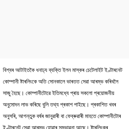
বিশ্বৰ
আটাইতকৈ
ধনাঢ্য
ব্যক্তি
ইলন
মাস্কৰ
চেটেলাইট
ইণ্টাৰনেট
কোম্পানী
ষ্টাৰলিংকে
অতি সোনকালে ভাৰতত সেৱা আৰম্ভ কৰিবলৈ
সাজু হৈছে। কোম্পানীটোৱে
ইতিমধ্যে
প্ৰায়
সকলো
প্ৰয়োজনীয়
অনুমোদন লাভ কৰিছে
বুলি
তথ্য
প্ৰকাশ
পাইছে
।
প্ৰকাশিত
খবৰ
অনুসৰি
,
আগন্তুক
বৰ্ষৰ
জানুৱাৰী বা ফেব্ৰুৱাৰী মাহতে
কোম্পানীটোৰ
ইণ্টাৰনেট
সেৱা আৰম্ভ হোৱাৰ সম্ভাৱনা আছে।
ষ্টাৰলিংকৰ