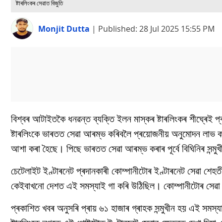
ষ্টাৰলিংকৰ সেৱাত বিজুতি
Monjit Dutta
|
Published:
28 Jul 2025 15:55 PM
বিশ্বৰ
আটাইতকৈ
ধনৱন্ত
ব্যক্তি
ইলন
মাস্কৰ
ষ্টাৰলিংকৰ
শীঘ্ৰেই
প্
ষ্টাৰলিংকে ভাৰতত সেৱা আৰম্ভ কৰিবলৈ প্ৰয়োজনীয় অনুমোদন লা
আশা
কৰা
হৈছে। পিছে ভাৰতত সেৱা আৰম্ভ কৰাৰ পূৰ্বে
বিঘিনিৰ
সন্মু
চেটেলাইট
ইণ্টাৰনেট
প্ৰদানকাৰী
কোম্পানীটোৰ ইণ্টাৰনেট সেৱা শেহত
কেইবাখনো দেশত
এই
সমস্যাই
গা
কৰি
উঠিছিল
।
কোম্পানীটোৰ
সেৱা
প্ৰকাশিত
খবৰ
অনুসৰি প্ৰায় ৬১ হাজাৰ গ্ৰাহক
সন্মুখীন
হয় এই সমস্য