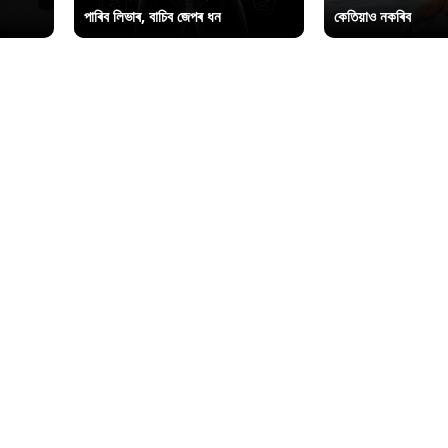
পাৰিব লিভাৰ, বাচিব জেপৰ ধন
কেতিয়াও নকৰিব