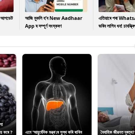
কৈ আপডেট
আজি মুকলি হ’ব New Aadhaar
এতিয়াৰে পৰা Whats
App ৰ সম্পূৰ্ণ সংস্কৰণ
ভৰিব লাগিব ধন! চাবস্ক্ৰ
লা
ায় কৰে ?
এনে ‘আয়ুৰ্বেদিক মন্ত্ৰ’ৰে সুস্থ কৰি ৰাখিব
বৈবাহিক জীৱনত দূৰত্ব?