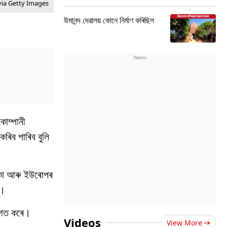
via Getty Images
উমানন্দ দেৱালয় কোনে নিৰ্মাণ কৰিছিল
কোম্পানী
কৰিব পাৰিব
বুলি
কা আৰু ইউৰোপৰ
।
ৱগত
কৰে
।
Videos
View More