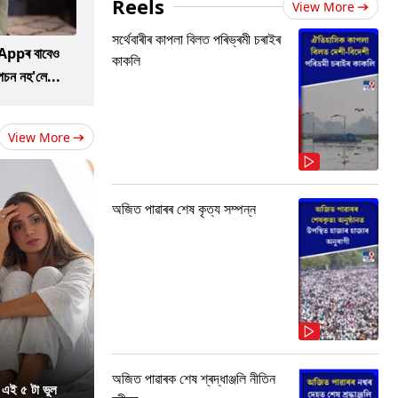
Reels
View More
সৰ্থেবাৰীৰ কাপলা বিলত পৰিভ্ৰমী চৰাইৰ
Appৰ বাবেও
কাকলি
িপচন নহ'লে...
View More
অজিত পাৱাৰৰ শেষ কৃত্য সম্পন্ন
অজিত পাৱাৰক শেষ শ্ৰদ্ধাঞ্জলি নীতিন
 এই ৫ টা ভুল