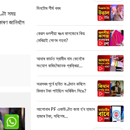
দিনটোৰ শীৰ্ষ খবৰ
ণ্টা সময়
কাৰণ জানিবলৈ
কেৱল গুলপীয়া ৰঙৰ কাগজেৰে কিয়
মেৰিয়াই সোণৰ গহনা?
আধাৰ কাৰ্ডত স্বামীৰ নাম কেনেকৈ
সংযোগ কৰিব?জানক প্ৰক্ৰিয়া...
অৱসৰৰ পূৰ্বে ছবিত কণ্ঠদান কৰিলে
কিমান টকা পাইছিল অৰিজিৎ সিঙে?
আপোনাৰ PF একাউণ্টত জমা হ’ব হাজাৰ
হাজাৰ টকা, সবিশেষ...