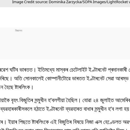
Image Credit source: Dominika Zarzycka/SOPA Images/LightRocket 
ৰৱেশ
ঘটিব
ভাৰতত
।
ইতিমধ্যে
মাস্কৰ চেটেলাইট ইণ্টাৰনেট প্ৰদানকাৰী
ভ কৰিছে। অতি সোনকালেই
কোম্পানীটোৱে ভাৰতত ইণ্টাৰনেট সেৱা আৰম্ভ 
খীন
হৈছে
ষ্টাৰলিংক
।
ীয়াকৈ
বৃহৎ বিজুতিৰ সন্মুখীন হ’বলগীয়া হৈছিল।
যোৱা
২৪ জুলাইত আমেৰি
 ব্যৱহাৰকাৰীসকলে হঠাতে ইণ্টাৰনেট
ব্যৱহাৰত
বাধাৰ
সন্মুখীন
হ
’
ব
লগা
হয়
াৰ।
ইয়াৰ
পিছতে ষ্টাৰলিংকে এই বিজুতিৰ বিষয়ে নিজা এক্স হেণ্ডেলত অ