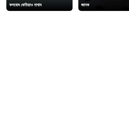
ফলবোৰ কেতিয়াও নাখাব
জানক