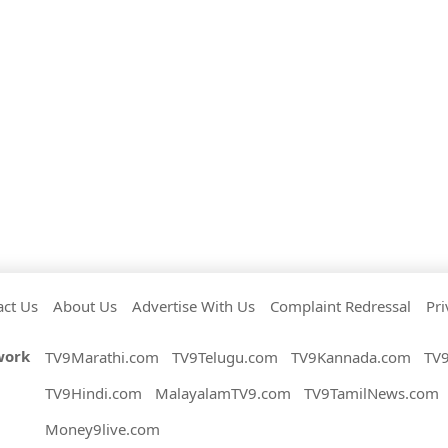
act Us
About Us
Advertise With Us
Complaint Redressal
Pri
work
TV9Marathi.com
TV9Telugu.com
TV9Kannada.com
TV
TV9Hindi.com
MalayalamTV9.com
TV9TamilNews.com
Money9live.com