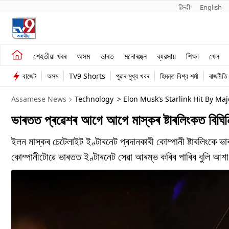
हिन्दी 
English
শেহতীয়া খবৰ
মনোৰঞ্জন
শেহতীয়া খবৰ
অসম
ভাৰত
মনোৰঞ্জন
ব্যৱসায়
শিক্ষা
খেল
অসম
ব্যৱসায়
বাজেট
অসম
TV9 Shorts
পুৱাৰ মুখ্য খবৰ
হিমন্ত বিশ্ব শৰ্মা
ৰাজনীতি
ভাৰত
Assamese News
Technology
> Elon Musk’s Starlink Hit By Ma
ভাৰতত প্ৰৱেশৰ আগে আগে মাস্কৰ ষ্টাৰলিংকত বিঘিন
ইলন মাস্কৰ চেটেলাইট ইণ্টাৰনেট প্ৰদানকাৰী কোম্পানী ষ্টাৰলিংক
কোম্পানীটোৱে ভাৰতত ইণ্টাৰনেট সেৱা আৰম্ভ কৰিব পাৰিব বুলি আশা ক