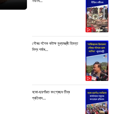
নবীনৰ...
গৌৰৱ গগৈক কটাক্ষ মুখ্যমন্ত্ৰী হিমন্ত
বিশ্ব শৰ্মাৰ...
বকো-ছয়গাঁৱত কংগ্ৰেছৰ তীব্ৰ
প্ৰতিবাদ...