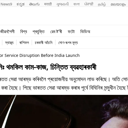
News9
ಕನ್ನಡ
తెలుగు
मराठी
ગુજરાતી
বাংলা
ਪੰਜਾਬੀ
தமிழ்
മലയാളം
শিক্ষা
বিশ্ব
জীৱনশৈলী
বিশ্ব
প্ৰযুক্তি
ৱেব ষ্ট'ৰী
ফটো
ভিডিঅ
খেল
প্ৰযুক্তি
স্বাস্থ্য
ৰাশিফল
চৰকাৰী আঁচনি
সোণ-ৰূপৰ মূল্য
জীৱনশৈলী
jor Service Disruption Before India Launch
িঃ থমকিল কাম-কাজ, চিন্তিত ব্যৱহাৰকাৰী
ে ভাৰতত সেৱা আৰম্ভ কৰিবলৈ প্ৰয়োজনীয় অনুমোদন লাভ কৰিছে। অতি স
ৰা হৈছে। পিছে ভাৰতত সেৱা আৰম্ভ কৰাৰ পূৰ্বে বিঘিনিৰ সন্মুখীন হৈছে 