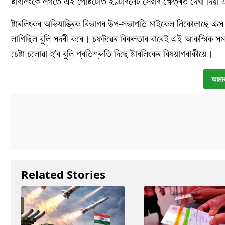
ষ্টাৰলিংকে
লগতে
এই
পোষ্টটোত
ইণ্টাৰনেট
সেৱাৰ
ক্ষেত্ৰত
দেখা
দিয়া
ষ্টাৰলিংকৰ অভিযান্ত্ৰিক বিভাগৰ উপ-সভাপতি মাইকেল নিকোলাছে
এক্
লাগিছিল
বুলি
সদৰী
কৰে। চফটৱেৰ বিকলতাৰ
বাবেই
এই
আকস্মিক
সম
চেষ্টা
চলোৱা
হ
’
ব
বুলি প্ৰতিশ্ৰুতি দিছে
ষ্টাৰলিংকৰ
বিষয়াগৰাকীয়ে।
আমাৰ
Related Stories