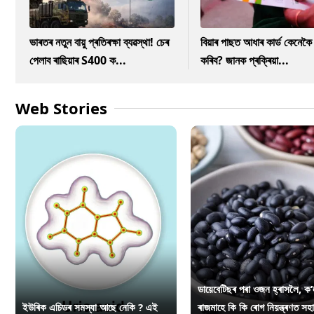
ভাৰতৰ নতুন বায়ু প্ৰতিৰক্ষা ব্যৱস্থা! চেৰ
বিয়াৰ পাছত আধাৰ কাৰ্ড কেনে
পেলাব ৰাছিয়াৰ S400 ক...
কৰিব? জানক প্ৰক্ৰিয়া...
Web Stories
ডায়েবেটিছৰ পৰা ওজন হ্ৰাসলৈ, ক’
ইউৰিক এচিডৰ সমস্যা আছে নেকি ? এই
ৰাজমাহে কি কি ৰোগ নিয়ন্ত্ৰণত সহ