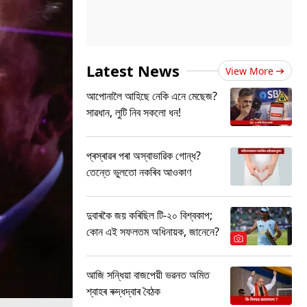
Latest News
View More
আপোনালৈ আহিছে নেকি এনে মেছেজ?
সাৱধান, লুটি নিব সকলো ধন!
প্ৰস্ৰাৱৰ পৰা অস্বাভাৱিক গোন্ধ?
তেন্তে ভুলতো নকৰিব আওকাণ
দুবাৰকৈ জয় কৰিছিল টি-২০ বিশ্বকাপ;
কোন এই সফলতম অধিনায়ক, জানেনে?
আজি সন্ধিয়া বাজপেয়ী ভৱনত অমিত
শ্বাহৰ ৰুদ্ধদ্বাৰ বৈঠক