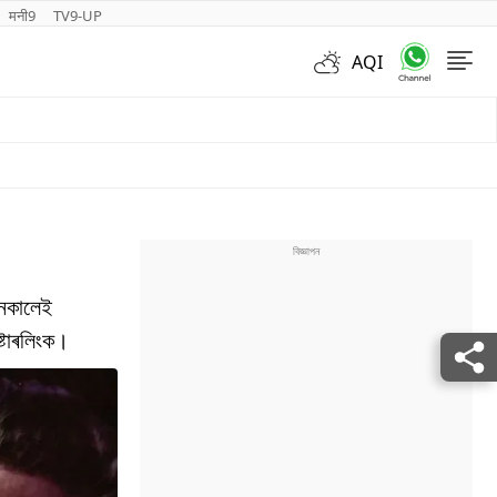
मनी9
TV9-UP
AQI
Videos
োনকালেই
ষ্টাৰলিংক।