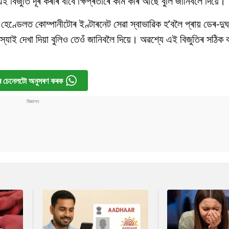
এই
বিজুতি
দূৰ
কৰাৰ
বাবে ক্ষিপ্ৰতাৰে কাম কৰি আছে
বুলি
জানিবলৈ
দিয়ে।
স হেণ্ডেলত
কোম্পানীটোৰ
ইণ্টাৰনেট সেৱা স্বাভাৱিক হ’বলৈ প্ৰায় ডেৰ-দুঘ
স্যাই
দেখা
দিয়া
বুলিও
তেওঁ
জানিবলৈ
দিয়ে
।
অৱশ্যে এই বিজুতিৰ
সঠিক 
 চেনেলটো অনুসৰণ কৰক