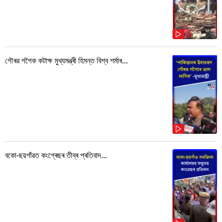
গৌৰৱ গগৈক কটাক্ষ মুখ্যমন্ত্ৰী হিমন্ত বিশ্ব শৰ্মাৰ...
বকো-ছয়গাঁৱত কংগ্ৰেছৰ তীব্ৰ প্ৰতিবাদ...