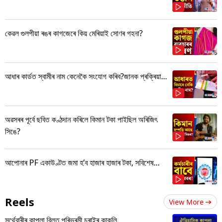
কেৱল গুলপীয়া ৰঙৰ কাগজেৰে কিয় মেৰিয়াই সোণৰ গহনা?
আধাৰ কাৰ্ডত স্বামীৰ নাম কেনেকৈ সংযোগ কৰিব?জানক প্ৰক্ৰিয়া...
অৱসৰৰ পূৰ্বে ছবিত কণ্ঠদান কৰিলে কিমান টকা পাইছিল অৰিজিৎ
সিঙে?
আপোনাৰ PF একাউণ্টত জমা হ’ব হাজাৰ হাজাৰ টকা, সবিশেষ...
Reels
View More
সৰ্থেবাৰীৰ কাপলা বিলত পৰিভ্ৰমী চৰাইৰ কাকলি