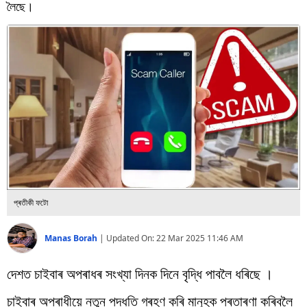
বিশ্ব
লৈছে।
প্ৰযুক্তি
Videos
প্ৰতীকী ফটো
Manas Borah
|
Updated On:
22 Mar 2025 11:46 AM
দেশত চাইবাৰ অপৰাধৰ সংখ্যা দিনক দিনে বৃদ্ধি পাবলৈ ধৰিছে ।
চাইবাৰ অপৰাধীয়ে নতুন পদ্ধতি গ্ৰহণ কৰি মানুহক প্ৰতাৰণা কৰিবলৈ