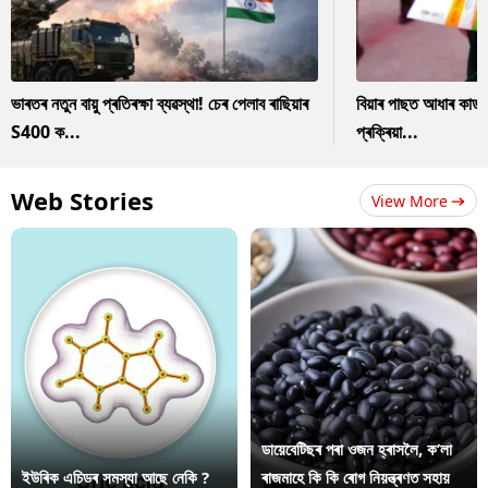
ভাৰতৰ নতুন বায়ু প্ৰতিৰক্ষা ব্যৱস্থা! চেৰ পেলাব ৰাছিয়াৰ
বিয়াৰ পাছত আধাৰ কাৰ
S400 ক...
প্ৰক্ৰিয়া...
Web Stories
View More
ডায়েবেটিছৰ পৰা ওজন হ্ৰাসলৈ, ক’লা
ইউৰিক এচিডৰ সমস্যা আছে নেকি ?
ৰাজমাহে কি কি ৰোগ নিয়ন্ত্ৰণত সহায়