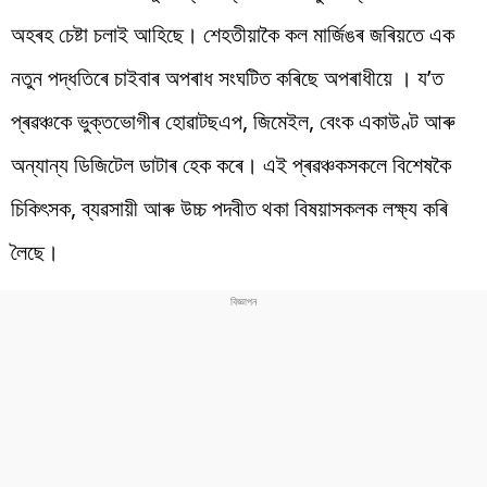
অহৰহ চেষ্টা চলাই আহিছে। শেহতীয়াকৈ কল মাৰ্জিঙৰ জৰিয়তে এক
নতুন পদ্ধতিৰে চাইবাৰ অপৰাধ সংঘটিত কৰিছে অপৰাধীয়ে । য’ত
প্ৰৱঞ্চকে ভুক্তভোগীৰ হোৱাটছএপ, জিমেইল, বেংক একাউণ্ট আৰু
অন্যান্য ডিজিটেল ডাটাৰ হেক কৰে। এই প্ৰৱঞ্চকসকলে বিশেষকৈ
চিকিৎসক, ব্যৱসায়ী আৰু উচ্চ পদবীত থকা বিষয়াসকলক লক্ষ্য কৰি
লৈছে।