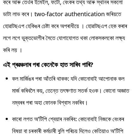
কৰে আৰু তেওঁৰ ইমেইল, ফটো, বেংকৰ তথ্য আৰু স্থানৰ সকলো
ডাটা লাভ কৰে। two-factor authentication জৰিয়তে
হোৱাটছএপ হেকিঙৰ চেষ্টা কৰে অপৰাধীয়ে । হোৱাটছএপ হেক কৰাৰ
লগে লগে ভুক্তভোগীৰ সৈতে যোগাযোগত থকা লোকসকলকো লক্ষ্য
কৰি লয় ।
এই প্ৰৱঞ্চনাৰ পৰা কেনেকৈ হাত সাৰিব পাৰি?
কল মাৰ্জিঙৰ পৰা আঁতৰি থাকক: যদি কোনোবাই আপোনাক কল
মাৰ্জ কৰিবলৈ কয়, তেন্তে তৎক্ষণাত সতৰ্ক হওক। কোনো অজ্ঞাত
নম্বৰৰ পৰা অহা ফোনক বিশ্বাস নকৰিব।
কাৰো লগত অ’টিপি শ্বেয়াৰ নকৰিব: কোনোবাই নিজকে বেংকৰ
বিষয়া বা চৰকাৰী কৰ্মচাৰী বুলি পৰিচয় দিলেও কেতিয়াও অ’টিপি