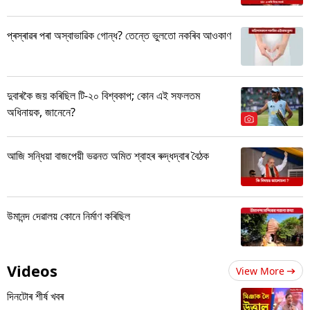
প্ৰস্ৰাৱৰ পৰা অস্বাভাৱিক গোন্ধ? তেন্তে ভুলতো নকৰিব আওকাণ
দুবাৰকৈ জয় কৰিছিল টি-২০ বিশ্বকাপ; কোন এই সফলতম
অধিনায়ক, জানেনে?
আজি সন্ধিয়া বাজপেয়ী ভৱনত অমিত শ্বাহৰ ৰুদ্ধদ্বাৰ বৈঠক
উমানন্দ দেৱালয় কোনে নিৰ্মাণ কৰিছিল
Videos
View More
দিনটোৰ শীৰ্ষ খবৰ