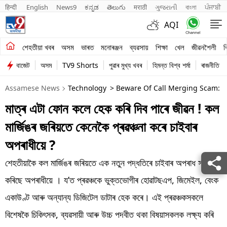
हिन्दी 
English
News9
ಕನ್ನಡ
తెలుగు
मराठी
ગુજરાતી
বাংলা
ਪੰਜਾਬੀ
AQI
শেহতীয়া খবৰ
শেহতীয়া খবৰ
অসম
ভাৰত
মনোৰঞ্জন
ব্যৱসায়
শিক্ষা
খেল
জীৱনশৈলী
ব
বাজেট
অসম
TV9 Shorts
পুৱাৰ মুখ্য খবৰ
হিমন্ত বিশ্ব শৰ্মা
ৰাজনীতি
অসম
Assamese News
Technology
> Beware Of Call Merging Scam: A
ভাৰত
মাত্ৰ এটা ফোন কলে হেক কৰি দিব পাৰে জীৱন ! কল
মনোৰঞ্জন
মাৰ্জিঙৰ জৰিয়তে কেনেকৈ প্ৰৱঞ্চনা কৰে চাইবাৰ
ব্যৱসায়
অপৰাধীয়ে ?
শিক্ষা
শেহতীয়াকৈ কল মাৰ্জিঙৰ জৰিয়তে এক নতুন পদ্ধতিৰে চাইবাৰ অপৰাধ সংঘটিত
কৰিছে অপৰাধীয়ে । য’ত প্ৰৱঞ্চকে ভুক্তভোগীৰ হোৱাটছএপ, জিমেইল, বেংক
খেল
একাউণ্ট আৰু অন্যান্য ডিজিটেল ডাটাৰ হেক কৰে। এই প্ৰৱঞ্চকসকলে
জীৱনশৈলী
বিশেষকৈ চিকিৎসক, ব্যৱসায়ী আৰু উচ্চ পদবীত থকা বিষয়াসকলক লক্ষ্য কৰি