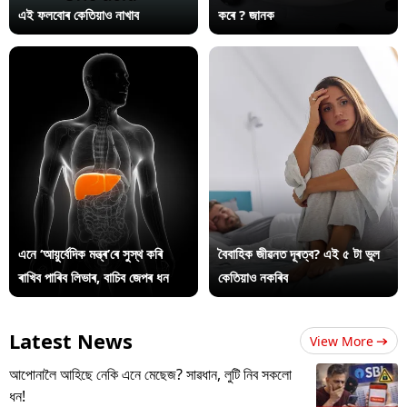
এই ফলবোৰ কেতিয়াও নাখাব
কৰে ? জানক
এনে ‘আয়ুৰ্বেদিক মন্ত্ৰ’ৰে সুস্থ কৰি
বৈবাহিক জীৱনত দূৰত্ব? এই ৫ টা ভুল
ৰাখিব পাৰিব লিভাৰ, বাচিব জেপৰ ধন
কেতিয়াও নকৰিব
Latest News
View More
আপোনালৈ আহিছে নেকি এনে মেছেজ? সাৱধান, লুটি নিব সকলো
ধন!