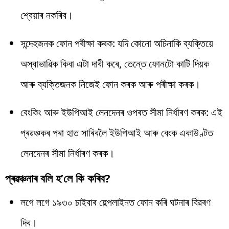
শ্বেয়াৰ নকৰিব।
সন্দেহজনক ফোন পৰীক্ষা কৰক: যদি কোনো অচিনাকি ব্যক্তিয়ে
অস্বাভাৱিক কিবা এটা দাবী কৰে, তেন্তে ফোনটো কাটি দিয়ক
আৰু ব্যক্তিজনক নিজেই ফোন কৰক আৰু পৰীক্ষা কৰক।
বেংকিং আৰু ইউপিআই লেনদেনৰ ওপৰত সীমা নিৰ্ধাৰণ কৰক: এই
প্ৰৱঞ্চকৰ পৰা হাত সাৰিবলৈ ইউপিআই আৰু বেংক একাউণ্টত
লেনদেনৰ সীমা নিৰ্ধাৰণ কৰক।
প্ৰৱঞ্চনাৰ বলি হ’লে কি কৰিব?
লগে লগে ১৯৩০ চাইবাৰ হেল্পলাইনত ফোন কৰি ঘটনাৰ বিৱৰণ
দিব।