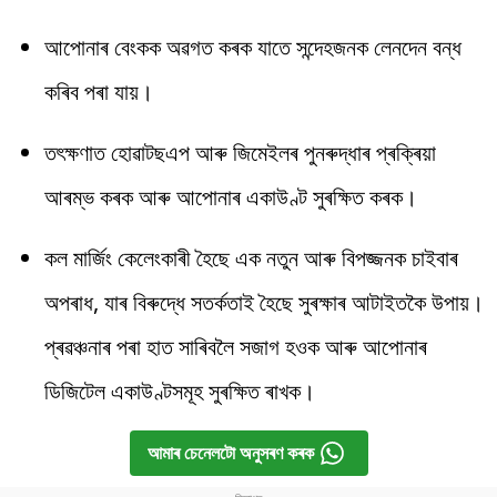
আপোনাৰ বেংকক অৱগত কৰক যাতে সন্দেহজনক লেনদেন বন্ধ
কৰিব পৰা যায়।
তৎক্ষণাত হোৱাটছএপ আৰু জিমেইলৰ পুনৰুদ্ধাৰ প্ৰক্ৰিয়া
আৰম্ভ কৰক আৰু আপোনাৰ একাউণ্ট সুৰক্ষিত কৰক।
কল মাৰ্জিং কেলেংকাৰী হৈছে এক নতুন আৰু বিপজ্জনক চাইবাৰ
অপৰাধ, যাৰ বিৰুদ্ধে সতৰ্কতাই হৈছে সুৰক্ষাৰ আটাইতকৈ উপায়।
প্ৰৱঞ্চনাৰ পৰা হাত সাৰিবলৈ সজাগ হওক আৰু আপোনাৰ
ডিজিটেল একাউণ্টসমূহ সুৰক্ষিত ৰাখক।
আমাৰ চেনেলটো অনুসৰণ কৰক