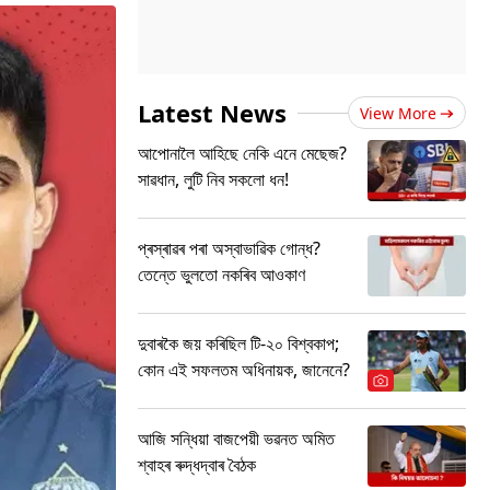
Latest News
View More
আপোনালৈ আহিছে নেকি এনে মেছেজ?
সাৱধান, লুটি নিব সকলো ধন!
প্ৰস্ৰাৱৰ পৰা অস্বাভাৱিক গোন্ধ?
তেন্তে ভুলতো নকৰিব আওকাণ
দুবাৰকৈ জয় কৰিছিল টি-২০ বিশ্বকাপ;
কোন এই সফলতম অধিনায়ক, জানেনে?
আজি সন্ধিয়া বাজপেয়ী ভৱনত অমিত
শ্বাহৰ ৰুদ্ধদ্বাৰ বৈঠক