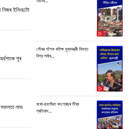
নবীনৰ...
মে নিজৰ ইনিংছটো
গৌৰৱ গগৈক কটাক্ষ মুখ্যমন্ত্ৰী হিমন্ত
বিশ্ব শৰ্মাৰ...
অৰ্ধশতক পূৰ
বকো-ছয়গাঁৱত কংগ্ৰেছৰ তীব্ৰ
ষ সফলতা লাভ
প্ৰতিবাদ...