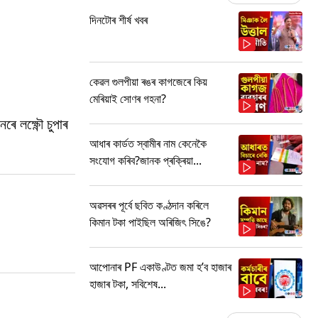
দিনটোৰ শীৰ্ষ খবৰ
কেৱল গুলপীয়া ৰঙৰ কাগজেৰে কিয়
মেৰিয়াই সোণৰ গহনা?
 লক্ষ্ণৌ চুপাৰ
আধাৰ কাৰ্ডত স্বামীৰ নাম কেনেকৈ
সংযোগ কৰিব?জানক প্ৰক্ৰিয়া...
অৱসৰৰ পূৰ্বে ছবিত কণ্ঠদান কৰিলে
কিমান টকা পাইছিল অৰিজিৎ সিঙে?
আপোনাৰ PF একাউণ্টত জমা হ’ব হাজাৰ
হাজাৰ টকা, সবিশেষ...