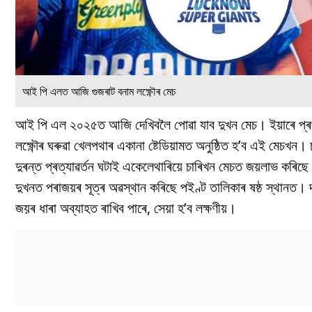
আই পি এলত আজি গুজৰাট বনাম লক্ষ্ণৌৰ মেচ
আই পি এল ২০২৫ত আজি দেখিবলৈ পোৱা যাব দুখন মেচ। ইয়াৰে প্ৰথমখ
লক্ষ্ণৌৰ ঘৰুৱা খেলপথাৰ একানা ষ্টেডিয়ামত অনুষ্ঠিত হ’ব এই মেচখ
দুৰন্ত প্ৰত্যাৱৰ্তন ঘটাই একেলেথাৰিয়ে চাৰিখন মেচত জয়লাভ কৰি
দুখনত পৰাজয়ৰ সূত্ৰ অৱস্থান কৰিছে পইণ্ট তালিকাৰ ষষ্ঠ স্থান
জয়ৰ ধাৰা অব্যাহত ৰাখিব পাৰে, সেয়া হ’ব লক্ষণীয়।