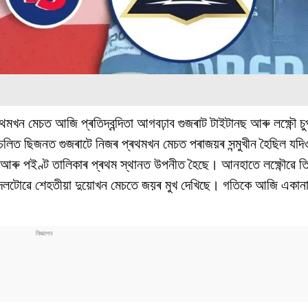
ন মেচত আজি প্ৰতিদ্বন্দিতা আগবঢ়াব গুজৰাট টাইটানছ আৰু লক্ষ্ণৌ চু
ন। চলিত ছিজনত গুজৰাটে নিজৰ প্ৰথমখন মেচত পৰাজয়ৰ সন্মুখীন হৈছিল যদ
ছে আৰু পইণ্ট তালিকাৰ প্ৰথম স্থানত উপনীত হৈছে। আনহাতে লক্ষ্ণৌৱে
ত। দলটোৱে শেহতীয়া দুয়োখন মেচতে জয়ৰ মুখ দেখিছে। গতিকে আজি একা