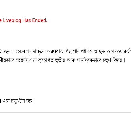
e Liveblog Has Ended.
ৰ। মেচৰ প্ৰাৰম্ভিক অৱস্থাত পিছ পৰি থাকিলেও দুৰন্ত প্ৰত্যাৱৰ্তনেৰে
ভাৱে লক্ষ্ণৌৰ এয়া ক্ৰমাগত তৃতীয় আৰু সামগ্ৰিকভাৱে চতুৰ্থ বিজয়।
 এয়া চতুৰ্থটো জয়।