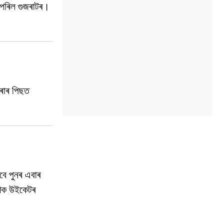
ৈ পৰিল গুজৰাটৰ।
কৰাৰ পিছত
বে পুনৰ এবাৰ
ৱেশক উইকেটৰ