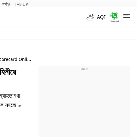
मनी9
TV9-UP
AQI
Videos
Scorecard Online
হিনীয়ে
যাহত ৰখা
নীক সহজে ৬