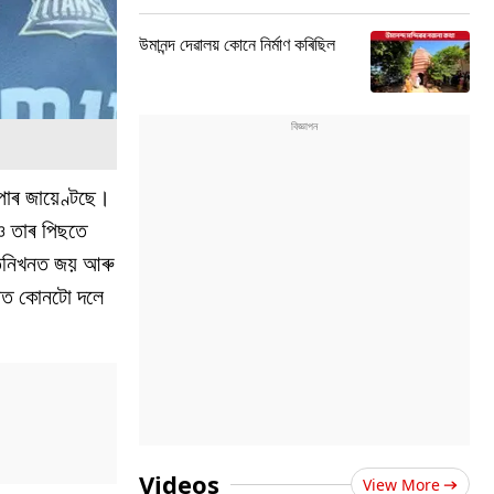
উমানন্দ দেৱালয় কোনে নিৰ্মাণ কৰিছিল
পাৰ জায়েণ্টছে।
িও তাৰ পিছতে
 তিনিখনত জয় আৰু
নাত কোনটো দলে
Videos
View More