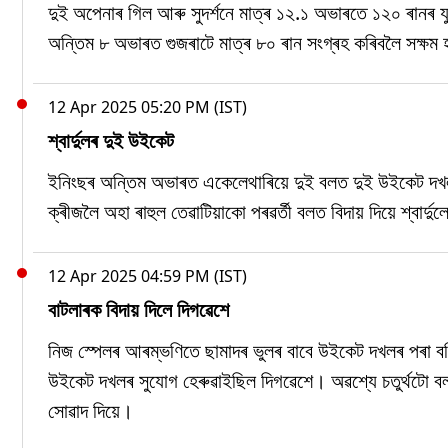
দুই অপেনাৰ গিল আৰু সুদৰ্শনে মাত্ৰ ১২.১ অভাৰতে ১২০ ৰানৰ যু
অন্তিম ৮ অভাৰত গুজৰাটে মাত্ৰ ৮০ ৰান সংগ্ৰহ কৰিবলৈ সক্ষম 
12 Apr 2025 05:20 PM (IST)
শ্বাৰ্দুলৰ দুই উইকেট
ইনিংছৰ অন্তিম অভাৰত একেলেথাৰিয়ে দুই বলত দুই উইকেট দখল 
ক্ৰীজলৈ অহা ৰাহুল তেৱাটিয়াকো পৰৱৰ্তী বলত বিদায় দিয়ে শ্বাৰ্দু
12 Apr 2025 04:59 PM (IST)
বাটলাৰক বিদায় দিলে দিগৱেশে
নিজ স্পেলৰ আৰম্ভণিতে ছামাদৰ ভুলৰ বাবে উইকেট দখলৰ পৰা বঞ
উইকেট দখলৰ সুযোগ হেৰুৱাইছিল দিগৱেশে। অৱশ্যে চতুৰ্থটো বলত 
সোৱাদ দিয়ে।