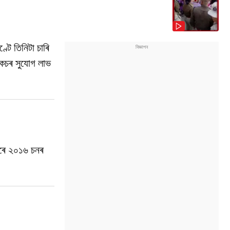
টে তিনিটা চাৰি
কেচৰ সুযোগ লাভ
দৰে ২০১৬ চনৰ