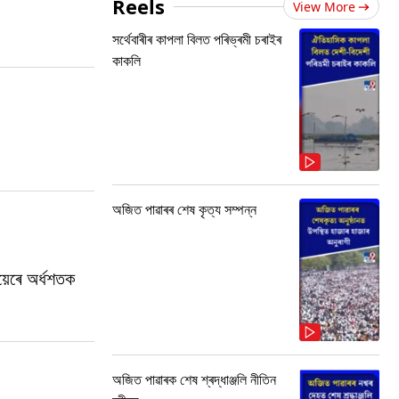
Reels
View More
সৰ্থেবাৰীৰ কাপলা বিলত পৰিভ্ৰমী চৰাইৰ
কাকলি
অজিত পাৱাৰৰ শেষ কৃত্য সম্পন্ন
য়েৰে অৰ্ধশতক
অজিত পাৱাৰক শেষ শ্ৰদ্ধাঞ্জলি নীতিন