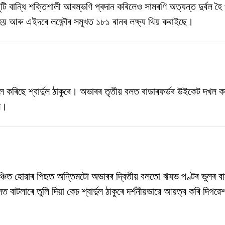
টি বান্ধি শক্তিশালী আৰম্ভণি প্ৰদান কৰিলেও সামৰণি অত্যন্ত দুৰ্বল হ
হয় আৰু এইদৰে লক্ষ্ণৌৰ সমুখত ১৮১ ৰানৰ লক্ষ্য থিয় কৰাইছে।
কৰিছে শ্বাৰ্দুল ঠাকুৰে। অভাৰৰ তৃতীয় বলত ৰাডাৰফৰ্ডৰ উইকেট দখল 
লে।
্চিত হোৱাৰ পিছত অন্তিমটো অভাৰৰ দ্বিতীয় বলতো ঋষভ পণ্টৰ ভুলৰ বা
বাটলাৰে তুলি দিয়া কেচ শ্বাৰ্দুল ঠাকুৰে দৰ্শনীয়ভাৱে আয়ত্ব কৰি দিগ