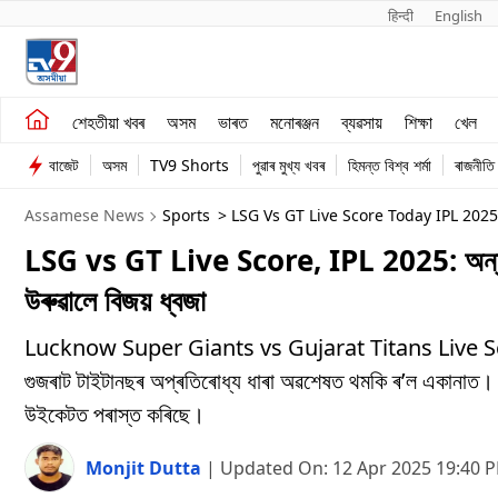
हिन्दी 
English
শেহতীয়া খবৰ
মনোৰঞ্জন
শেহতীয়া খবৰ
অসম
ভাৰত
মনোৰঞ্জন
ব্যৱসায়
শিক্ষা
খেল
অসম
ব্যৱসায়
বাজেট
অসম
TV9 Shorts
পুৱাৰ মুখ্য খবৰ
হিমন্ত বিশ্ব শৰ্মা
ৰাজনীতি
ভাৰত
Assamese News
Sports
> LSG Vs GT Live Score Today IPL 202
At Ekana Cricket Stadium, Lucknow In Assamese
LSG vs GT Live Score, IPL 2025: অন্ত পৰিল
উৰুৱালে বিজয় ধ্বজা
Lucknow Super Giants vs Gujarat Titans Live Score 
গুজৰাট টাইটানছৰ অপ্ৰতিৰোধ্য ধাৰা অৱশেষত থমকি ৰ’ল একানাত। লক্
উইকেটত পৰাস্ত কৰিছে।
Monjit Dutta
|
Updated On:
12 Apr 2025 19:40 