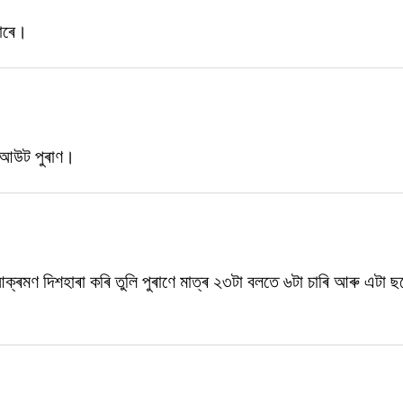
লাৰে।
ি আউট পুৰাণ।
্ৰমণ দিশহাৰা কৰি তুলি পুৰাণে মাত্ৰ ২৩টা বলতে ৬টা চাৰি আৰু এটা ছ