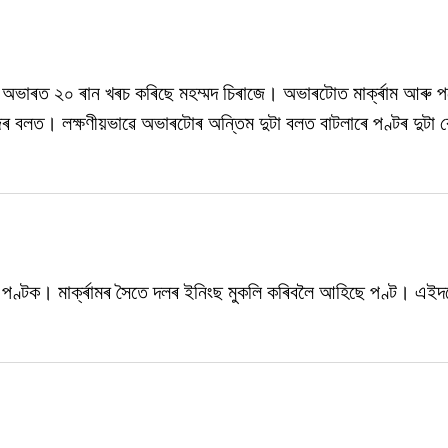
 অভাৰত ২০ ৰান খৰচ কৰিছে মহম্মদ চিৰাজে। অভাৰটোত মাৰ্ক্ৰাম আৰু পণ্
 বলত। লক্ষণীয়ভাৱে অভাৰটোৰ অন্তিম দুটা বলত বাটলাৰে পণ্টৰ দুটা 
ষভ পণ্টক। মাৰ্ক্ৰামৰ সৈতে দলৰ ইনিংছ মুকলি কৰিবলৈ আহিছে পণ্ট। এই