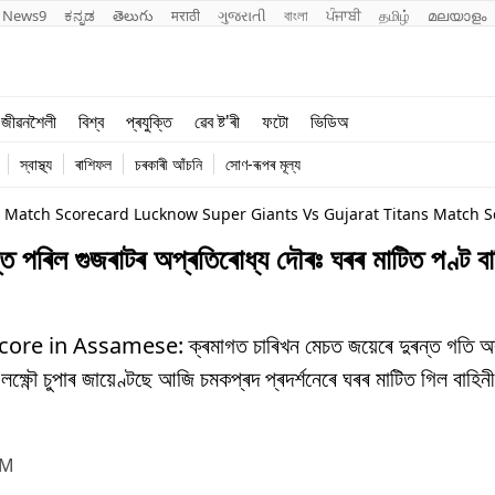
News9
ಕನ್ನಡ
తెలుగు
मराठी
ગુજરાતી
বাংলা
ਪੰਜਾਬੀ
தமிழ்
മലയാളം
শিক্ষা
বিশ্ব
জীৱনশৈলী
বিশ্ব
প্ৰযুক্তি
ৱেব ষ্ট'ৰী
ফটো
ভিডিঅ
খেল
প্ৰযুক্তি
স্বাস্থ্য
ৰাশিফল
চৰকাৰী আঁচনি
সোণ-ৰূপৰ মূল্য
জীৱনশৈলী
5 Match Scorecard Lucknow Super Giants Vs Gujarat Titans Match 
 গুজৰাটৰ অপ্ৰতিৰোধ্য দৌৰঃ ঘৰৰ মাটিত পণ্ট বা
in Assamese: ক্ৰমাগত চাৰিখন মেচত জয়েৰে দুৰন্ত গতি অব্
ষ্ণৌ চুপাৰ জায়েণ্টছে আজি চমকপ্ৰদ প্ৰদৰ্শনেৰে ঘৰৰ মাটিত গিল বাহি
PM