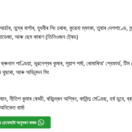
চাৰ, নন্দ্ৰে বাৰ্গাৰ, যুধবীৰ সিং চৰাক, কুৱেনা ম্ফাকা, তুষাৰ দেশপাণ্ডে, সন্
্ৰ জাডেজা, আৰু ছেম কাৰাণ (তিনিওজন ট্ৰেড)
নাল পাণ্ডিয়া, ভুৱনেশ্বৰ কুমাৰ, সূয়াশ শৰ্মা, ৰোমাৰিঅ’ শ্বেফাৰ্ড, টি
ন থুছাৰা, আৰু অভিনন্দন সিং
 নীতিশ কুমাৰ ৰেড্ডী, ৰবিচন্দ্ৰন অশ্বিন, কামিন্দু মেণ্ডিছ, হৰ্ষ ডুবে, ব্ৰ
নিকেত বাৰ্মা
 চেনেলটো অনুসৰণ কৰক