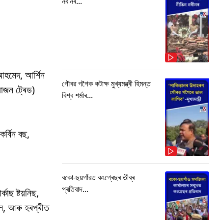
নবীনৰ...
 আহমেদ, আৰ্শিন
গৌৰৱ গগৈক কটাক্ষ মুখ্যমন্ত্ৰী হিমন্ত
়োজন ট্ৰেড)
বিশ্ব শৰ্মাৰ...
কৰ্বিন বছ,
বকো-ছয়গাঁৱত কংগ্ৰেছৰ তীব্ৰ
প্ৰতিবাদ...
কাছ ষ্টয়নিছ,
হাল, আৰু হৰপ্ৰীত