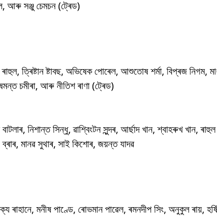
 আৰু সঞ্জু চেমচন (ট্ৰেড)
াহুল, ত্ৰিষ্টান ষ্টাবছ, অভিষেক পোৰেল, আশুতোষ শৰ্মা, বিপ্ৰজ নিগম, মা
 দুষমন্ত চমীৰা, আৰু নীতিশ ৰাণা (ট্ৰেড)
টলাৰ, নিশান্ত সিন্ধু, ৱাশ্বিংটন সুন্দৰ, আৰ্ছাদ খান, শ্বাহৰুখ খান, ৰাহুল
িং ব্ৰাৰ, মানৱ সুথাৰ, সাই কিশোৰ, জয়ন্ত যাদৱ
িংক্য ৰাহানে, মনীষ পাণ্ডে, ৰোভমান পাৱেল, ৰমনদীপ সিং, অনুকুল ৰায়, হৰ্ষ