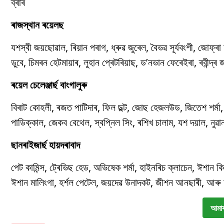
ব্ৰাৰ
ৰাজস্থান ৰয়েলছ
যশস্বী জয়ছোৱাল, ৰিয়ান পৰাগ, ধ্ৰুৱ জুৰেল, বৈভৱ সূৰ্যবংশী, জোফ্ৰা আৰ্
ডুবে, চিমৰন হেটমায়াৰ, লুহান প্ৰেটৰিয়াছ, ড’নভান ফেৰেইৰা, ৰবীন্দ
ৰয়েল চেলেঞ্জাৰ্ছ বাংগালুৰু
বিৰাট কোহলী, ৰজত পাটিদাৰ, ফিল ছল্ট, জোছ হেজলউড, জিতেশ শৰ্মা, ক্ৰু
পাডিক্কাল, জেকব বেথেল, স্বপ্নিল সিং, ৰশিখ চালাম, যশ দয়াল, নুৱা
ছানৰাইজাৰ্ছ হায়দৰাবাদ
পেট কামিন্স, ট্ৰেভিছ হেড, অভিষেক শৰ্মা, হাইনৰিচ ক্লাচেন, ঈশান কিষান,
ঈশান মালিংগা, হৰ্শল পেটেল, জয়দেৱ উনাদকট, জীশন আনছাৰী, আৰু অ
আমাৰ