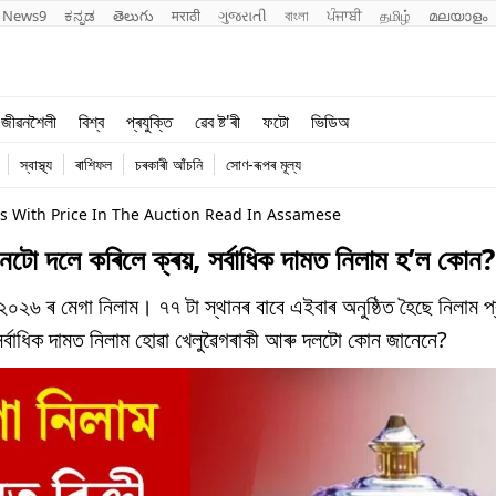
News9
ಕನ್ನಡ
తెలుగు
मराठी
ગુજરાતી
বাংলা
ਪੰਜਾਬੀ
தமிழ்
മലയാളം
শিক্ষা
বিশ্ব
জীৱনশৈলী
বিশ্ব
প্ৰযুক্তি
ৱেব ষ্ট'ৰী
ফটো
ভিডিঅ
খেল
প্ৰযুক্তি
স্বাস্থ্য
ৰাশিফল
চৰকাৰী আঁচনি
সোণ-ৰূপৰ মূল্য
জীৱনশৈলী
ers With Price In The Auction Read In Assamese
দলে কৰিলে ক্ৰয়, সৰ্বাধিক দামত নিলাম হ’ল কোন?
ৰ মেগা নিলাম। ৭৭ টা স্থানৰ বাবে এইবাৰ অনুষ্ঠিত হৈছে নিলাম প্
সৰ্বাধিক দামত নিলাম হোৱা খেলুৱৈগৰাকী আৰু দলটো কোন জানেনে?