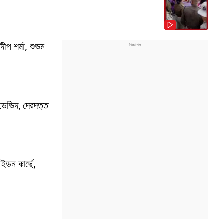
দীপ শৰ্মা, শুভম
ম ডেভিদ, দেৱদত্ত
াইডন কাৰ্ছে,