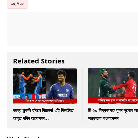
আই পি এল
Related Stories
ভাগ্য মুকলি হ’বনে ৰিয়ানৰ! এই দিনটোত
টি-২০ বিশ্বকাপত পুনৰ সুযোগ ল
অন্ত পৰিব অপেক্ষাৰ...
সম্ভাৱনা বাংলাদেশৰ