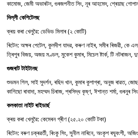
কামোজ, জেমী অভাৰটন, গুৰজপনীত সিং, নূৰ আহমেদ, শ্ৰেয়াছ গোপাল,
দিল্লী কেপিটেলছ
ক্ৰয় কৰা খেলুৱৈ: ডেভিড মিলাৰ (২ কোটি)
ৰিটেন: অক্ষৰ পেটেল, কুলদীপ যাদৱ, কৰুণ নাইৰ, সমীৰ ৰিজৱী, কে এল ৰ
ত্ৰিপুৰ বিজয়, অজয় ​​মণ্ডল, মুকেশ কুমাৰ, মিচেল ষ্টাৰ্ক, টি নটৰাজন,
গুজৰাট টাইটানছ
শুভমন গিল, সাই সুদৰ্শন, ৰছিদ খান, কুমাৰ কুশাগ্ৰা, অনুজ ৰাৱত, জোছ বা
কাগিছো ৰাবাদা, মহম্মদ চিৰাজ, প্ৰসিদ্ধ কৃষ্ণ, ঈশান্ত শৰ্মা, গুৰনুৰ স
কলকাতা নাইট ৰাইডাৰ্ছ
ক্ৰয় কৰা খেলুৱৈ: কেমেৰন গ্ৰীণ (২৫.২০ কোটি টকা)
ৰিটেন: বৰুণ চক্ৰৱৰ্তী, ৰিংকু সিং, সুনীল নাৰিনে, অংকৃশ ৰঘুবংশী, অজ