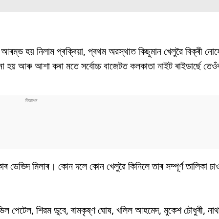
্ভ হয় নিলাম প্ৰক্ৰিয়া, প্ৰথম অৱস্থাত কিছুমান খেলুৱৈ বিক্ৰী নোহ
ূচনা হয় আৰু আশা কৰা মতে সৰ্বোচ্চ বাজেটত কলকাতা নাইট ৰাইডাৰ্ছে তে
াৰ ডেভিদ মিলাৰ। কোন দলে কোন খেলুৱৈ কিনিলে তাৰ সম্পূৰ্ণ তালিকা চা
ৰভিল পেটেল, শিৱম ডুবে, ৰামকৃষ্ণ ঘোষ, খলিল আহমেদ, মুকেশ চৌধুৰী, না