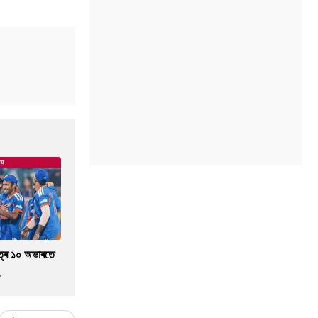
াত্ৰ ১০ অভাৰতে
.