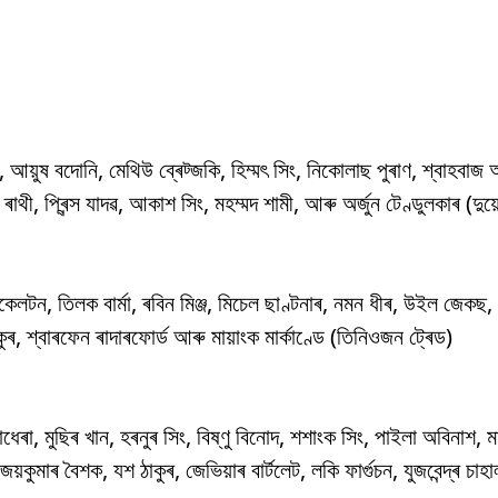
, আয়ুষ বদোনি, মেথিউ ব্ৰেট্জকি, হিম্মৎ সিং, নিকোলাছ পুৰাণ, শ্বাহবাজ
 ৰাথী, প্ৰিন্স যাদৱ, আকাশ সিং, মহম্মদ শামী, আৰু অৰ্জুন টেণ্ডুলকাৰ (দুয
ান ৰিকেলটন, তিলক বাৰ্মা, ৰবিন মিঞ্জ, মিচেল ছাণ্টনাৰ, নমন ধীৰ, উইল জেকছ, 
াকুৰ, শ্বাৰফেন ৰাদাৰফোৰ্ড আৰু মায়াংক মাৰ্কাণ্ডে (তিনিওজন ট্ৰেড)
ধেৰা, মুছিৰ খান, হৰনুৰ সিং, বিষ্ণু বিনোদ, শশাংক সিং, পাইলা অবিনাশ, মাৰ্
়কুমাৰ বৈশক, যশ ঠাকুৰ, জেভিয়াৰ বাৰ্টলেট, লকি ফাৰ্গুচন, যুজবেন্দ্ৰ চা