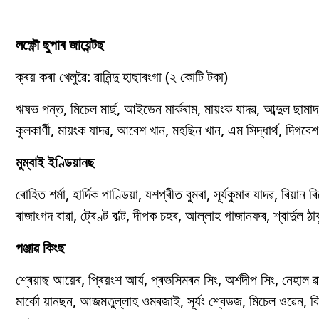
লক্ষ্ণৌ ছুপাৰ জায়েন্টছ
ক্ৰয় কৰা খেলুৱৈ: ৱানিন্দু হাছাৰংগা (২ কোটি টকা)
ঋষভ পন্ত, মিচেল মাৰ্ছ, আইডেন মাৰ্কৰাম, মায়ংক যাদৱ, আব্দুল ছামাদ
কুলকাৰ্ণী, মায়ংক যাদৱ, আবেশ খান, মহছিন খান, এম সিদ্ধাৰ্থ, দিগবেশ
মুম্বাই ইণ্ডিয়ানছ
ৰোহিত শৰ্মা, হাৰ্দিক পাণ্ডিয়া, যশপ্ৰীত বুমৰা, সূৰ্যকুমাৰ যাদৱ, ৰিয়
ৰাজাংগদ বাৱা, ট্ৰেণ্ট ব’ল্ট, দীপক চহৰ, আল্লাহ গাজানফৰ, শ্বাৰ্দুল ঠ
পঞ্জাৱ কিংছ
শ্ৰেয়াছ আয়েৰ, প্ৰিয়ংশ আৰ্য, প্ৰভসিমৰন সিং, অৰ্শদীপ সিং, নেহাল ৱা
মাৰ্কো য়ানছন, আজমতুল্লাহ ওমৰজাই, সূৰ্যং শ্বেডজ, মিচেল ওৱেন, বিজয