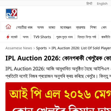
हिन्दी 
English
শেহতীয়া খবৰ
মনোৰঞ্জন
শেহতীয়া খবৰ
অসম
ভাৰত
মনোৰঞ্জন
ব্যৱসায়
শিক্ষা
খেল
অসম
ব্যৱসায়
বাজেট
অসম
TV9 Shorts
পুৱাৰ মুখ্য খবৰ
হিমন্ত বিশ্ব শৰ্মা
ৰাজনীতি
ভাৰত
Assamese News
Sports
> IPL Auction 2026: List Of Sold Play
IPL Auction 2026: কোনগৰাকী খেলুৱৈক কোনটো 
IPL Auction 2026: আজি আবুধাবিত অনুষ্ঠিত হৈছে আইপিএল ২০২৬ 
প্ৰতিটো দলেই নিজৰ প্ৰয়োজন অনুসৰি ক্ৰয় কৰিছে খেলুৱৈ। কিন্তু 