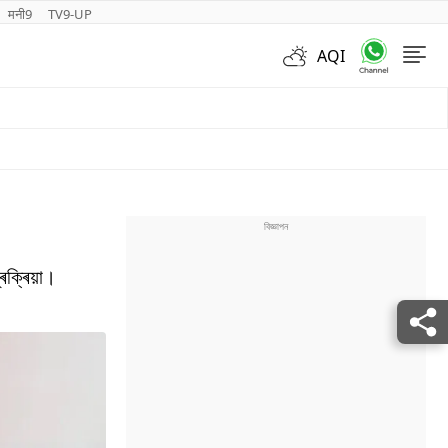
मनी9
TV9-UP
AQI
Videos
ৰক্ৰিয়া।