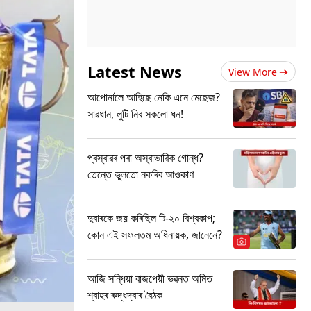
Latest News
View More
আপোনালৈ আহিছে নেকি এনে মেছেজ?
সাৱধান, লুটি নিব সকলো ধন!
প্ৰস্ৰাৱৰ পৰা অস্বাভাৱিক গোন্ধ?
তেন্তে ভুলতো নকৰিব আওকাণ
দুবাৰকৈ জয় কৰিছিল টি-২০ বিশ্বকাপ;
কোন এই সফলতম অধিনায়ক, জানেনে?
আজি সন্ধিয়া বাজপেয়ী ভৱনত অমিত
শ্বাহৰ ৰুদ্ধদ্বাৰ বৈঠক