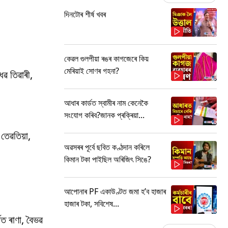
দিনটোৰ শীৰ্ষ খবৰ
কেৱল গুলপীয়া ৰঙৰ কাগজেৰে কিয়
মেৰিয়াই সোণৰ গহনা?
ধৱ তিৱাৰী,
আধাৰ কাৰ্ডত স্বামীৰ নাম কেনেকৈ
সংযোগ কৰিব?জানক প্ৰক্ৰিয়া...
 তেৱতিয়া,
অৱসৰৰ পূৰ্বে ছবিত কণ্ঠদান কৰিলে
কিমান টকা পাইছিল অৰিজিৎ সিঙে?
আপোনাৰ PF একাউণ্টত জমা হ’ব হাজাৰ
হাজাৰ টকা, সবিশেষ...
িত ৰাণা, বৈভৱ