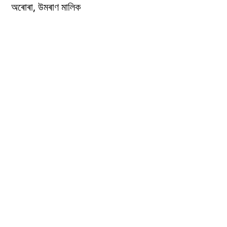
অৰোৰা, উমৰাণ মালিক