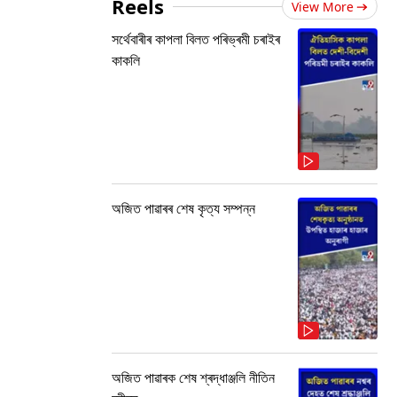
Reels
View More
সৰ্থেবাৰীৰ কাপলা বিলত পৰিভ্ৰমী চৰাইৰ
কাকলি
অজিত পাৱাৰৰ শেষ কৃত্য সম্পন্ন
অজিত পাৱাৰক শেষ শ্ৰদ্ধাঞ্জলি নীতিন