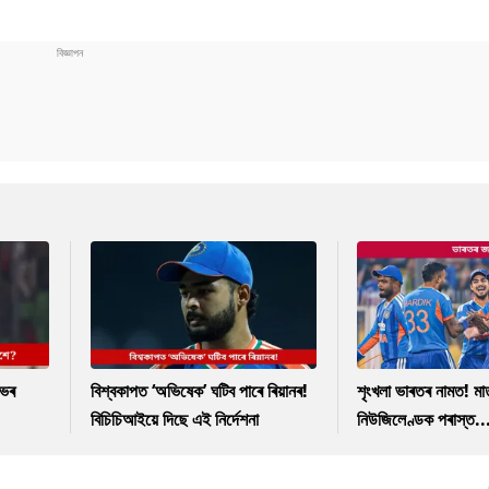
াভৰ
বিশ্বকাপত ‘অভিষেক’ ঘটিব পাৰে ৰিয়ানৰ!
শৃংখলা ভাৰতৰ নামত! ম
বিচিচিআইয়ে দিছে এই নিৰ্দেশনা
নিউজিলেণ্ডক পৰাস্ত..