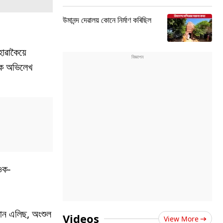
উমানন্দ দেৱালয় কোনে নিৰ্মাণ কৰিছিল
োৱাকৈয়ে
ওঁক অভিলেখ
ওক-
থান এলিছ, অংশুল
Videos
View More