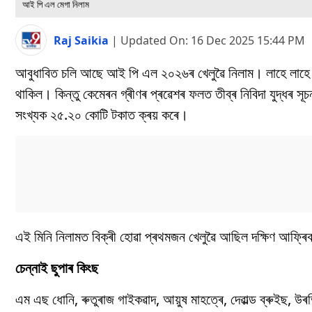
আই পি এল মেগা নিলাম
Raj Saikia
|
Updated On:
16 Dec 2025 15:44 PM
আবুধাবিত চলি আছে আই পি এল ২০২৬ৰ খেলুৱৈ নিলাম। লাহে লাহে আৰম
থাকিল। কিন্তু কেমেৰন গ্ৰীণৰ প্ৰৱেশৰ ফলত তীব্ৰ নিবিদা যুদ্ধৰ স
সংখ্যক ২৫.২০ কোটি টকাত ক্ৰয় কৰে।
এই মিনি নিলামত বিক্ৰী হোৱা প্ৰথমজন খেলুৱৈ আছিল দক্ষিণ আফ্ৰিক
চেন্নাই ছুপাৰ কিংছ
এম এছ ধোনি, ৰুতুৰাজ গাইকৱাদ, আয়ুষ মাহত্ৰে, দেৱাল্ড ব্ৰুইছ, উ