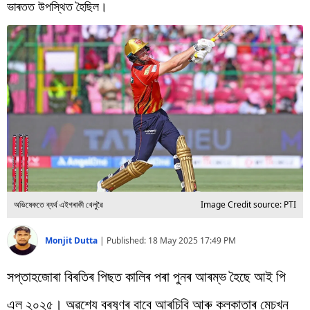
বিশ্ব
ভাৰতত উপস্থিত হৈছিল।
প্ৰযুক্তি
Videos
অভিষেকতে ব্যৰ্থ এইগৰাকী খেলুৱৈ
Image Credit source: PTI
Monjit Dutta
|
Published:
18 May 2025 17:49 PM
সপ্তাহজোৰা বিৰতিৰ পিছত কালিৰ পৰা পুনৰ আৰম্ভ হৈছে আই পি
এল ২০২৫। অৱশ্যে বৰষুণৰ বাবে আৰচিবি আৰু কলকাতাৰ মেচখন