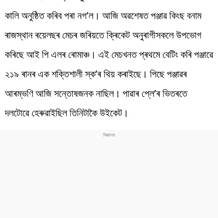
কালি অনুষ্ঠিত কৰিব পৰা নগ’ল। আজি অৱশেষত পঞ্জাৱ কিংছ বনাম
ৰাজস্থান ৰয়েলছৰ মেচৰ জৰিয়তে ক্ৰিকেট অনুৰাগীসকলে উপভোগ
কৰিছে আই পি এলৰ ৰোমাঞ্চ। এই মেচখনত প্ৰথমে বেটিং কৰি পঞ্জাৱে
২১৯ ৰানৰ এক শক্তিশালী স্ক’ৰ থিয় কৰাইছে। পিছে পঞ্জাৱৰ
আৰম্ভণি আজি সন্তোষজনক নাছিল। পাৱাৰ প্লে’ৰ ভিতৰতে
দলটোৱে হেৰুৱাইছিল তিনিটাকৈ উইকেট।