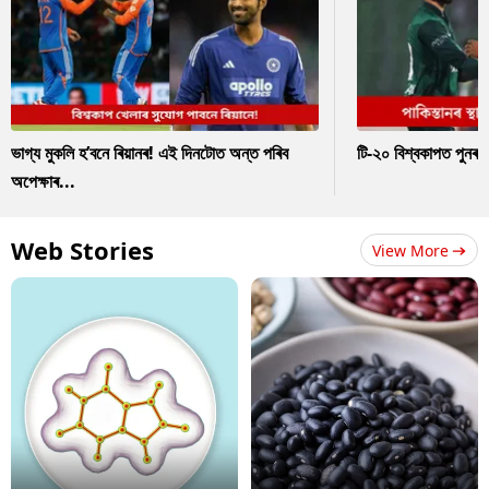
ভাগ্য মুকলি হ’বনে ৰিয়ানৰ! এই দিনটোত অন্ত পৰিব
টি-২০ বিশ্বকাপত পুনৰ 
অপেক্ষাৰ...
Web Stories
View More