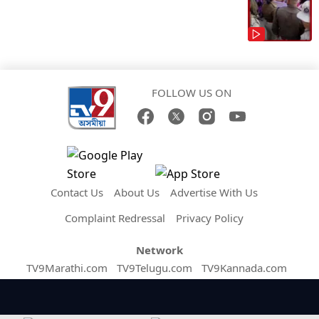
FOLLOW US ON
Contact Us
About Us
Advertise With Us
Complaint Redressal
Privacy Policy
Network
TV9Marathi.com
TV9Telugu.com
TV9Kannada.com
TV9Bangla.com
TV9Punjabi.com
TV9Gujarati.com
TV9Hindi.com
MalayalamTV9.com
TV9TamilNews.com