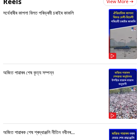
Reels
View More
সৰ্থেবাৰীৰ কাপলা বিলত পৰিভ্ৰমী চৰাইৰ কাকলি
অজিত পাৱাৰৰ শেষ কৃত্য সম্পন্ন
অজিত পাৱাৰক শেষ শ্ৰদ্ধাঞ্জলি নীতিন নবীনৰ...