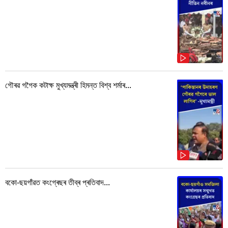
গৌৰৱ গগৈক কটাক্ষ মুখ্যমন্ত্ৰী হিমন্ত বিশ্ব শৰ্মাৰ...
বকো-ছয়গাঁৱত কংগ্ৰেছৰ তীব্ৰ প্ৰতিবাদ...