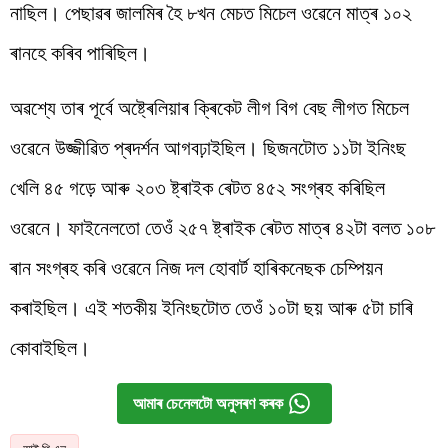
নাছিল। পেছাৱৰ জালমিৰ হৈ ৮খন মেচত মিচেল ওৱেনে মাত্ৰ ১০২
ৰানহে কৰিব পাৰিছিল।
অৱশ্যে তাৰ পূৰ্বে অষ্ট্ৰেলিয়াৰ ক্ৰিকেট লীগ বিগ বেছ লীগত মিচেল
ওৱেনে উজ্জীৱিত প্ৰদৰ্শন আগবঢ়াইছিল। ছিজনটোত ১১টা ইনিংছ
খেলি ৪৫ গড়ে আৰু ২০৩ ষ্ট্ৰাইক ৰেটত ৪৫২ সংগ্ৰহ কৰিছিল
ওৱেনে। ফাইনেলতো তেওঁ ২৫৭ ষ্ট্ৰাইক ৰেটত মাত্ৰ ৪২টা বলত ১০৮
ৰান সংগ্ৰহ কৰি ওৱেনে নিজ দল হোবাৰ্ট হাৰিকনেছক চেম্পিয়ন
কৰাইছিল। এই শতকীয় ইনিংছটোত তেওঁ ১০টা ছয় আৰু ৫টা চাৰি
কোবাইছিল।
আমাৰ চেনেলটো অনুসৰণ কৰক