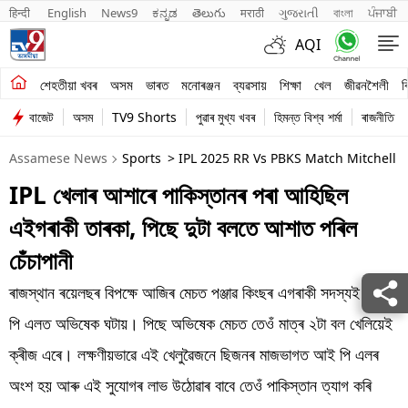
हिन्दी 
English
News9
ಕನ್ನಡ
తెలుగు
मराठी
ગુજરાતી
বাংলা
ਪੰਜਾਬੀ
AQI
শেহতীয়া খবৰ
শেহতীয়া খবৰ
অসম
ভাৰত
মনোৰঞ্জন
ব্যৱসায়
শিক্ষা
খেল
জীৱনশৈলী
ব
বাজেট
অসম
TV9 Shorts
পুৱাৰ মুখ্য খবৰ
হিমন্ত বিশ্ব শৰ্মা
ৰাজনীতি
অসম
Assamese News
Sports
> IPL 2025 RR Vs PBKS Match Mitchell O
ভাৰত
IPL খেলাৰ আশাৰে পাকিস্তানৰ পৰা আহিছিল
মনোৰঞ্জন
এইগৰাকী তাৰকা, পিছে দুটা বলতে আশাত পৰিল
ব্যৱসায়
চেঁচাপানী
শিক্ষা
ৰাজস্থান ৰয়েলছৰ বিপক্ষে আজিৰ মেচত পঞ্জাৱ কিংছৰ এগৰাকী সদস্যই আই
পি এলত অভিষেক ঘটায়। পিছে অভিষেক মেচত তেওঁ মাত্ৰ ২টা বল খেলিয়েই
খেল
ক্ৰীজ এৰে। লক্ষণীয়ভাৱে এই খেলুৱৈজনে ছিজনৰ মাজভাগত আই পি এলৰ
জীৱনশৈলী
অংশ হয় আৰু এই সুযোগৰ লাভ উঠোৱাৰ বাবে তেওঁ পাকিস্তান ত্যাগ কৰি