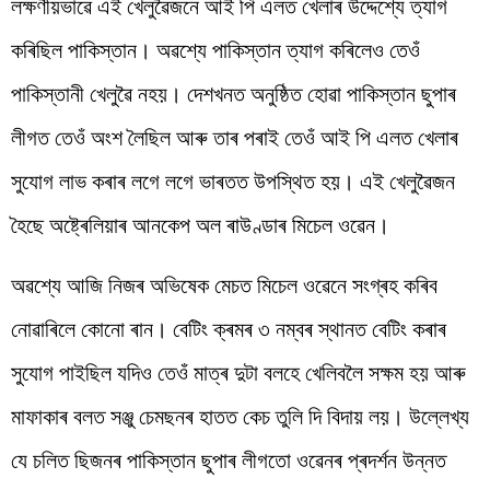
লক্ষণীয়ভাৱে এই খেলুৱৈজনে আই পি এলত খেলাৰ উদ্দেশ্যে ত্যাগ
কৰিছিল পাকিস্তান। অৱশ্যে পাকিস্তান ত্যাগ কৰিলেও তেওঁ
পাকিস্তানী খেলুৱৈ নহয়। দেশখনত অনুষ্ঠিত হোৱা পাকিস্তান ছুপাৰ
লীগত তেওঁ অংশ লৈছিল আৰু তাৰ পৰাই তেওঁ আই পি এলত খেলাৰ
সুযোগ লাভ কৰাৰ লগে লগে ভাৰতত উপস্থিত হয়। এই খেলুৱৈজন
হৈছে অষ্ট্ৰেলিয়াৰ আনকেপ অল ৰাউণ্ডাৰ মিচেল ওৱেন।
অৱশ্যে আজি নিজৰ অভিষেক মেচত মিচেল ওৱেনে সংগ্ৰহ কৰিব
নোৱাৰিলে কোনো ৰান। বেটিং ক্ৰমৰ ৩ নম্বৰ স্থানত বেটিং কৰাৰ
সুযোগ পাইছিল যদিও তেওঁ মাত্ৰ দুটা বলহে খেলিবলৈ সক্ষম হয় আৰু
মাফাকাৰ বলত সঞ্জু চেমছনৰ হাতত কেচ তুলি দি বিদায় লয়। উল্লেখ্য
যে চলিত ছিজনৰ পাকিস্তান ছুপাৰ লীগতো ওৱেনৰ প্ৰদৰ্শন উন্নত