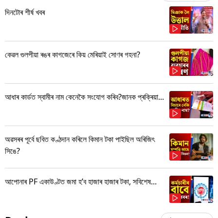
দিনটোৰ শীৰ্ষ খবৰ
কেৱল গুলপীয়া ৰঙৰ কাগজেৰে কিয় মেৰিয়াই সোণৰ গহনা?
আধাৰ কাৰ্ডত স্বামীৰ নাম কেনেকৈ সংযোগ কৰিব?জানক প্ৰক্ৰিয়া...
অৱসৰৰ পূৰ্বে ছবিত কণ্ঠদান কৰিলে কিমান টকা পাইছিল অৰিজিৎ
সিঙে?
আপোনাৰ PF একাউণ্টত জমা হ’ব হাজাৰ হাজাৰ টকা, সবিশেষ...