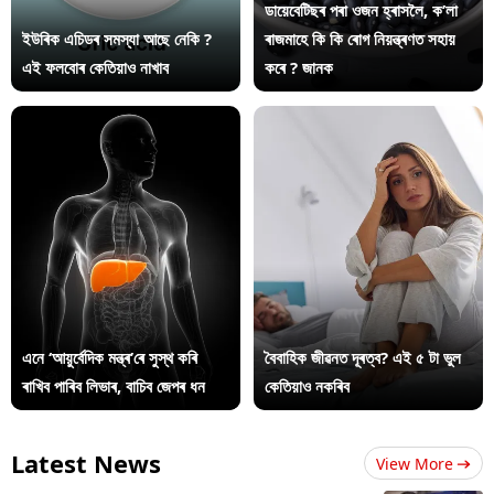
ডায়েবেটিছৰ পৰা ওজন হ্ৰাসলৈ, ক’লা
ইউৰিক এচিডৰ সমস্যা আছে নেকি ?
ৰাজমাহে কি কি ৰোগ নিয়ন্ত্ৰণত সহায়
এই ফলবোৰ কেতিয়াও নাখাব
কৰে ? জানক
এনে ‘আয়ুৰ্বেদিক মন্ত্ৰ’ৰে সুস্থ কৰি
বৈবাহিক জীৱনত দূৰত্ব? এই ৫ টা ভুল
ৰাখিব পাৰিব লিভাৰ, বাচিব জেপৰ ধন
কেতিয়াও নকৰিব
Latest News
View More