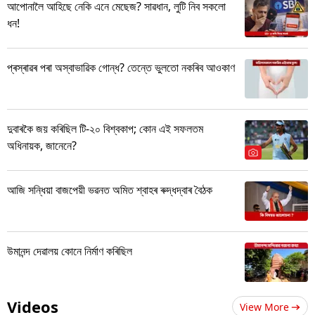
আপোনালৈ আহিছে নেকি এনে মেছেজ? সাৱধান, লুটি নিব সকলো
ধন!
প্ৰস্ৰাৱৰ পৰা অস্বাভাৱিক গোন্ধ? তেন্তে ভুলতো নকৰিব আওকাণ
দুবাৰকৈ জয় কৰিছিল টি-২০ বিশ্বকাপ; কোন এই সফলতম
অধিনায়ক, জানেনে?
আজি সন্ধিয়া বাজপেয়ী ভৱনত অমিত শ্বাহৰ ৰুদ্ধদ্বাৰ বৈঠক
উমানন্দ দেৱালয় কোনে নিৰ্মাণ কৰিছিল
Videos
View More