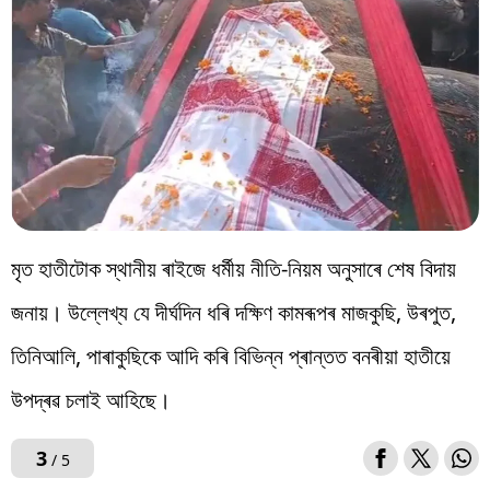
মৃত হাতীটোক স্থানীয় ৰাইজে ধৰ্মীয় নীতি-নিয়ম অনুসাৰে শেষ বিদায়
জনায়। উল্লেখ্য যে দীৰ্ঘদিন ধৰি দক্ষিণ কামৰূপৰ মাজকুছি, উৰপুত,
তিনিআলি, পাৰাকুছিকে আদি কৰি বিভিন্ন প্ৰান্তত বনৰীয়া হাতীয়ে
উপদ্ৰৱ চলাই আহিছে।
3
/ 5