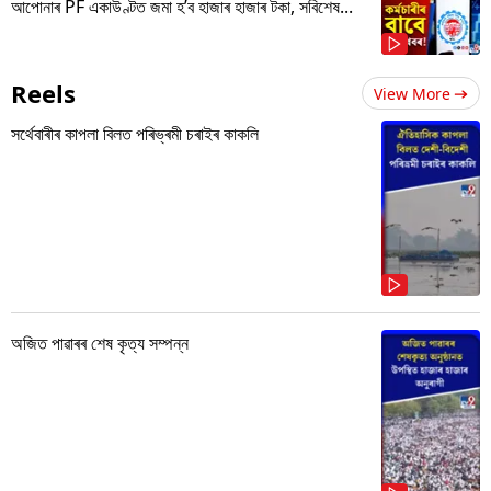
আপোনাৰ PF একাউণ্টত জমা হ’ব হাজাৰ হাজাৰ টকা, সবিশেষ...
Reels
View More
সৰ্থেবাৰীৰ কাপলা বিলত পৰিভ্ৰমী চৰাইৰ কাকলি
অজিত পাৱাৰৰ শেষ কৃত্য সম্পন্ন