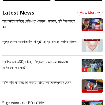
Latest News
View More
আপোনালৈ আহিছে নেকি এনে মেছেজ? সাৱধান, লুটি নিব সকলো
ধন!
প্ৰস্ৰাৱৰ পৰা অস্বাভাৱিক গোন্ধ? তেন্তে ভুলতো নকৰিব আওকাণ
দুবাৰকৈ জয় কৰিছিল টি-২০ বিশ্বকাপ; কোন এই সফলতম
অধিনায়ক, জানেনে?
আজি সন্ধিয়া বাজপেয়ী ভৱনত অমিত শ্বাহৰ ৰুদ্ধদ্বাৰ বৈঠক
উমানন্দ দেৱালয় কোনে নিৰ্মাণ কৰিছিল