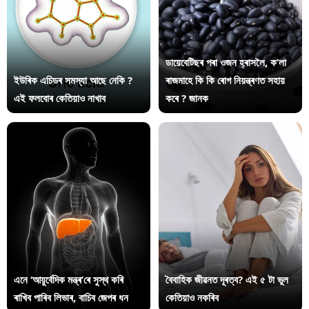
ডায়েবেটিছৰ পৰা ওজন হ্ৰাসলৈ, ক’লা
ইউৰিক এচিডৰ সমস্যা আছে নেকি ?
ৰাজমাহে কি কি ৰোগ নিয়ন্ত্ৰণত সহায়
এই ফলবোৰ কেতিয়াও নাখাব
কৰে ? জানক
এনে ‘আয়ুৰ্বেদিক মন্ত্ৰ’ৰে সুস্থ কৰি
বৈবাহিক জীৱনত দূৰত্ব? এই ৫ টা ভুল
ৰাখিব পাৰিব লিভাৰ, বাচিব জেপৰ ধন
কেতিয়াও নকৰিব