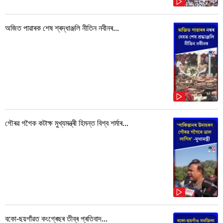
অজিত পাৱাৰক শেষ শ্ৰদ্ধাঞ্জলি নীতিন নবীনৰ...
গৌৰৱ গগৈক কটাক্ষ মুখ্যমন্ত্ৰী হিমন্ত বিশ্ব শৰ্মাৰ...
বকো-ছয়গাঁৱত কংগ্ৰেছৰ তীব্ৰ প্ৰতিবাদ...