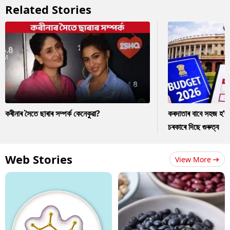
Related Stories
কৰীনাৰ সৈতে ছাৰাৰ সম্পৰ্ক কেনেকুৱা?
কৰদাতাৰ বাবে সহজ হ’ব
চৰকাৰে দিছে গুৰুত্ব
Web Stories
View More