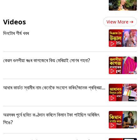
Videos
View More
দিনটোৰ শীৰ্ষ খবৰ
কেৱল গুলপীয়া ৰঙৰ কাগজেৰে কিয় মেৰিয়াই সোণৰ গহনা?
আধাৰ কাৰ্ডত স্বামীৰ নাম কেনেকৈ সংযোগ কৰিব?জানক প্ৰক্ৰিয়া...
অৱসৰৰ পূৰ্বে ছবিত কণ্ঠদান কৰিলে কিমান টকা পাইছিল অৰিজিৎ
সিঙে?