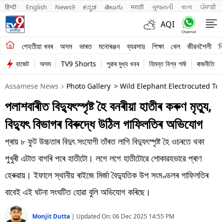
हिन्दी 
English
News9
ಕನ್ನಡ
తెలుగు
मराठी
ગુજરાતી
বাংলা
ਪੰਜਾਬੀ
AQI
শেহতীয়া খবৰ
শেহতীয়া খবৰ
অসম
ভাৰত
মনোৰঞ্জন
ব্যৱসায়
শিক্ষা
খেল
জীৱনশৈলী
ব
বাজেট
অসম
TV9 Shorts
পুৱাৰ মুখ্য খবৰ
হিমন্ত বিশ্ব শৰ্মা
ৰাজনীতি
অসম
Assamese News
Photo Gallery
> Wild Elephant Electrocuted To
ভাৰত
পলাশবাৰীত বিদ্যুৎস্পৃষ্ট হৈ বনৰীয়া হাতীৰ কৰুণ মৃত্যু,
মনোৰঞ্জন
বিদ্যুৎ বিভাগৰ বিৰুদ্ধে উঠিল গাফিলতিৰ অভিযোগ
ব্যৱসায়
প্ৰায় ৮ ফুট উচ্চতাৰ বিদুৎ সংযোগী তাঁৰত লাগি বিদ্যুৎস্পৃষ্ট হৈ ওচৰতে থকা
শিক্ষা
পুখুৰী এটাত বাগৰি পৰে হাতীটো। লগে লগে হাতীটোৱে শোকাৱহভাৱে প্ৰাণ
হেৰুৱায়। ইফালে স্থানীয় ৰাইজে মিৰ্জা বৈদ্যুতিক উপ সংমণ্ডলৰ গাফিলতিৰ
খেল
বাবেই এই ঘটনা সংঘটিত হোৱা বুলি অভিযোগ কৰিছে।
জীৱনশৈলী
Monjit Dutta
|
Updated On:
06 Dec 2025 14:55 PM