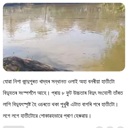
যোৱা নিশা কান্দুপুৰত খাদ্যৰ সন্ধানত ওলাই অহা বনৰীয়া হাতীটো
বিদ্যুতৰ সংস্পৰ্শলৈ আহে। প্ৰায় ৮ ফুট উচ্চতাৰ বিদুৎ সংযোগী তাঁৰত
লাগি বিদ্যুৎস্পৃষ্ট হৈ ওচৰতে থকা পুখুৰী এটাত বাগৰি পৰে হাতীটো।
লগে লগে হাতীটোৱে শোকাৱহভাৱে প্ৰাণ হেৰুৱায়।