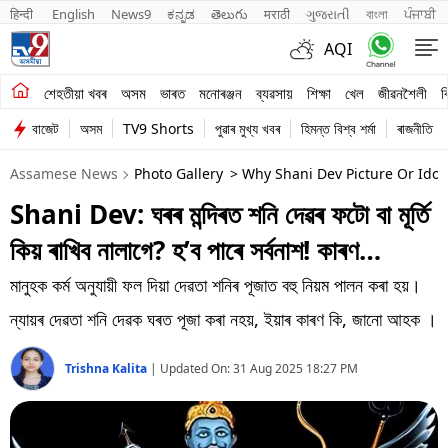
हिन्दी 
English
News9
ಕನ್ನಡ
తెలుగు
मराठी
ગુજરાતી
বাংলা
ਪੰਜਾਬੀ
AQI
শেহতীয়া খবৰ
শেহতীয়া খবৰ
অসম
ভাৰত
মনোৰঞ্জন
ব্যৱসায়
শিক্ষা
খেল
জীৱনশৈলী
ব
বাজেট
অসম
TV9 Shorts
পুৱাৰ মুখ্য খবৰ
হিমন্ত বিশ্ব শৰ্মা
ৰাজনীতি
অসম
Assamese News
Photo Gallery
> Why Shani Dev Picture Or Ido
ভাৰত
Shani Dev: ঘৰৰ মন্দিৰত শনি দেৱৰ ফটো বা মূৰ্তি
মনোৰঞ্জন
কিয় ৰাখিব নালাগে? হ’ব পাৰে সৰ্বনাশ! কাৰণ…
ব্যৱসায়
মানুহক কৰ্ম অনুযায়ী ফল দিয়া দেৱতা শনিৰ পূজাত বহু নিয়ম পালন কৰা হয়।
শিক্ষা
ন্যায়ৰ দেৱতা শনি দেৱক ঘৰত পূজা কৰা নহয়, ইয়াৰ কাৰণ কি, জানো আহক ।
খেল
Trishna Kalita
|
Updated On:
31 Aug 2025 18:27 PM
জীৱনশৈলী