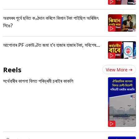
অৱসৰৰ পূৰ্বে ছবিত কণ্ঠদান কৰিলে কিমান টকা পাইছিল অৰিজিৎ
সিঙে?
আপোনাৰ PF একাউণ্টত জমা হ’ব হাজাৰ হাজাৰ টকা, সবিশেষ...
Reels
View More
সৰ্থেবাৰীৰ কাপলা বিলত পৰিভ্ৰমী চৰাইৰ কাকলি