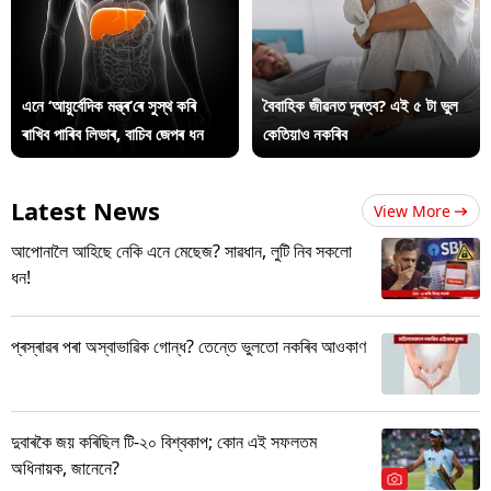
এনে ‘আয়ুৰ্বেদিক মন্ত্ৰ’ৰে সুস্থ কৰি
বৈবাহিক জীৱনত দূৰত্ব? এই ৫ টা ভুল
ৰাখিব পাৰিব লিভাৰ, বাচিব জেপৰ ধন
কেতিয়াও নকৰিব
Latest News
View More
আপোনালৈ আহিছে নেকি এনে মেছেজ? সাৱধান, লুটি নিব সকলো
ধন!
প্ৰস্ৰাৱৰ পৰা অস্বাভাৱিক গোন্ধ? তেন্তে ভুলতো নকৰিব আওকাণ
দুবাৰকৈ জয় কৰিছিল টি-২০ বিশ্বকাপ; কোন এই সফলতম
অধিনায়ক, জানেনে?