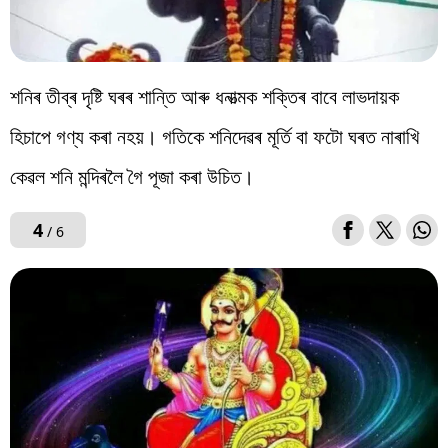
শনিৰ তীব্ৰ দৃষ্টি ঘৰৰ শান্তি আৰু ধনাত্মক শক্তিৰ বাবে লাভদায়ক
হিচাপে গণ্য কৰা নহয়। গতিকে শনিদেৱৰ মূৰ্তি বা ফটো ঘৰত নাৰাখি
কেৱল শনি মন্দিৰলৈ গৈ পূজা কৰা উচিত।
4
/ 6