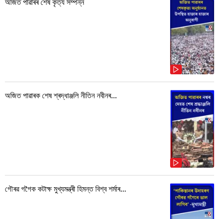
অজিত পাৱাৰৰ শেষ কৃত্য সম্পন্ন
অজিত পাৱাৰক শেষ শ্ৰদ্ধাঞ্জলি নীতিন নবীনৰ...
গৌৰৱ গগৈক কটাক্ষ মুখ্যমন্ত্ৰী হিমন্ত বিশ্ব শৰ্মাৰ...