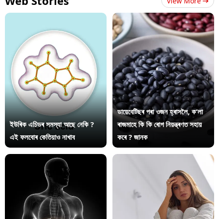
Web Stories
View More
ডায়েবেটিছৰ পৰা ওজন হ্ৰাসলৈ, ক’লা
ইউৰিক এচিডৰ সমস্যা আছে নেকি ?
ৰাজমাহে কি কি ৰোগ নিয়ন্ত্ৰণত সহায়
এই ফলবোৰ কেতিয়াও নাখাব
কৰে ? জানক