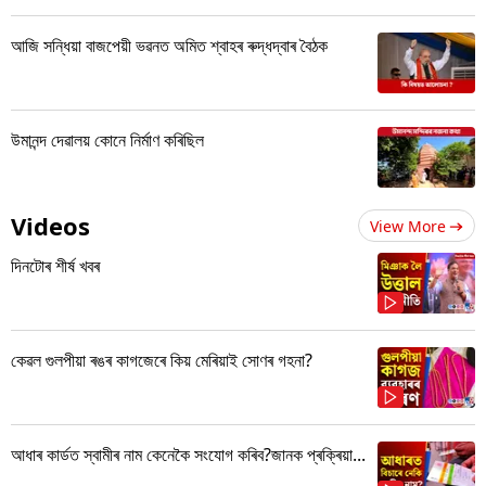
আজি সন্ধিয়া বাজপেয়ী ভৱনত অমিত শ্বাহৰ ৰুদ্ধদ্বাৰ বৈঠক
উমানন্দ দেৱালয় কোনে নিৰ্মাণ কৰিছিল
Videos
View More
দিনটোৰ শীৰ্ষ খবৰ
কেৱল গুলপীয়া ৰঙৰ কাগজেৰে কিয় মেৰিয়াই সোণৰ গহনা?
আধাৰ কাৰ্ডত স্বামীৰ নাম কেনেকৈ সংযোগ কৰিব?জানক প্ৰক্ৰিয়া...