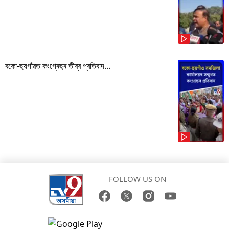
বকো-ছয়গাঁৱত কংগ্ৰেছৰ তীব্ৰ প্ৰতিবাদ...
FOLLOW US ON