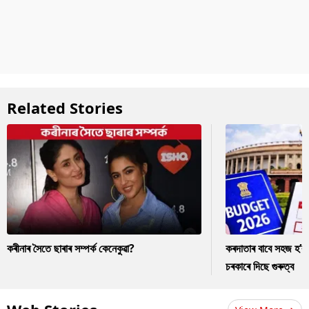
Related Stories
কৰীনাৰ সৈতে ছাৰাৰ সম্পৰ্ক কেনেকুৱা?
কৰদাতাৰ বাবে সহজ হ’ব
চৰকাৰে দিছে গুৰুত্ব