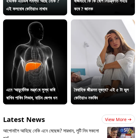
ইউৰিক এচিডৰ সমস্যা আছে নেকি ?
ৰাজমাহে কি কি ৰোগ নিয়ন্ত্ৰণত সহায়
এই ফলবোৰ কেতিয়াও নাখাব
কৰে ? জানক
এনে ‘আয়ুৰ্বেদিক মন্ত্ৰ’ৰে সুস্থ কৰি
বৈবাহিক জীৱনত দূৰত্ব? এই ৫ টা ভুল
ৰাখিব পাৰিব লিভাৰ, বাচিব জেপৰ ধন
কেতিয়াও নকৰিব
Latest News
View More
আপোনালৈ আহিছে নেকি এনে মেছেজ? সাৱধান, লুটি নিব সকলো
ধন!