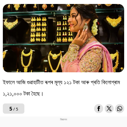
ইফালে আজি গুৱাহাটীত ৰূপৰ মূল্য ১২১ টকা আৰু প্ৰতি কিলোগ্ৰাম
১,২১,০০০ টকা হৈছে।
5
/ 5