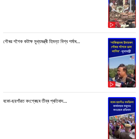
গৌৰৱ গগৈক কটাক্ষ মুখ্যমন্ত্ৰী হিমন্ত বিশ্ব শৰ্মাৰ...
বকো-ছয়গাঁৱত কংগ্ৰেছৰ তীব্ৰ প্ৰতিবাদ...