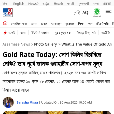
हिन्दी 
English
News9
ಕನ್ನಡ
తెలుగు
मराठी
ગુજરાતી
বাংলা
ਪੰਜਾਬੀ
AQI
শেহতীয়া খবৰ
শেহতীয়া খবৰ
অসম
ভাৰত
মনোৰঞ্জন
ব্যৱসায়
শিক্ষা
খেল
জীৱনশৈলী
ব
বাজেট
অসম
TV9 Shorts
পুৱাৰ মুখ্য খবৰ
হিমন্ত বিশ্ব শৰ্মা
ৰাজনীতি
অসম
Assamese News
Photo Gallery
> What Is The Value Of Gold And
ভাৰত
Gold Rate Today: সোণ কিনিব বিচাৰিছে
মনোৰঞ্জন
নেকি? তাৰ পূৰ্বে জানক গুৱাহাটীৰ সোণ-ৰূপৰ মূল্য
ব্যৱসায়
সোণ-ৰূপৰ মূল্যত আহিছে ডাঙৰ পৰিৱৰ্তন। ২০২৫ চনৰ ৩০ আগষ্ট তাৰিখে
শিক্ষা
আপোনাৰ চহৰত ১০ গ্ৰাম ১৮ কেৰেট, ২২ কেৰেট আৰু ২৪ কেৰেট সোণৰ দাম
কিমান জানো আহক।
খেল
Barasha Misra
|
Updated On:
30 Aug 2025 10:00 AM
জীৱনশৈলী