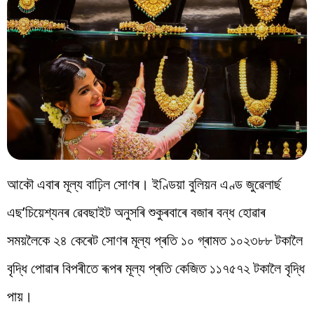
বিশ্ব
প্ৰযুক্তি
Videos
আকৌ এবাৰ মূল্য বাঢ়িল সোণৰ। ইণ্ডিয়া বুলিয়ন এণ্ড জুৱেলাৰ্ছ
এছ’চিয়েশ্যনৰ ৱেবছাইট অনুসৰি শুকুৰবাৰে বজাৰ বন্ধ হোৱাৰ
সময়লৈকে ২৪ কেৰেট সোণৰ মূল্য প্ৰতি ১০ গ্ৰামত ১০২৩৮৮ টকালৈ
বৃদ্ধি পোৱাৰ বিপৰীতে ৰূপৰ মূল্য প্ৰতি কেজিত ১১৭৫৭২ টকালৈ বৃদ্ধি
পায়।