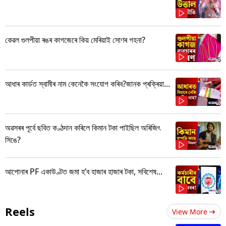
কেৱল গুলপীয়া ৰঙৰ কাগজেৰে কিয় মেৰিয়াই সোণৰ গহনা?
আধাৰ কাৰ্ডত স্বামীৰ নাম কেনেকৈ সংযোগ কৰিব?জানক প্ৰক্ৰিয়া...
অৱসৰৰ পূৰ্বে ছবিত কণ্ঠদান কৰিলে কিমান টকা পাইছিল অৰিজিৎ
সিঙে?
আপোনাৰ PF একাউণ্টত জমা হ’ব হাজাৰ হাজাৰ টকা, সবিশেষ...
Reels
View More