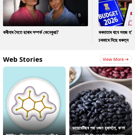
কৰীনাৰ সৈতে ছাৰাৰ সম্পৰ্ক কেনেকুৱা?
কৰদাতাৰ বাবে সহজ হ’ব
চৰকাৰে দিছে গুৰুত্ব
Web Stories
View More
ডায়েবেটিছৰ পৰা ওজন হ্ৰাসলৈ, ক’লা