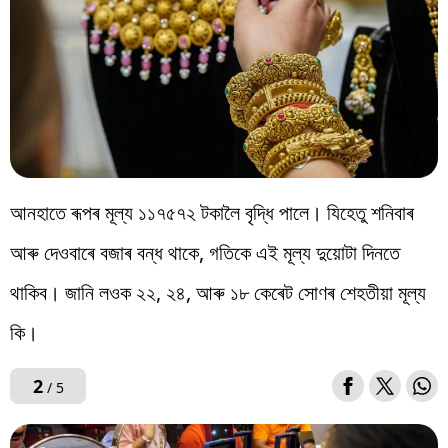
আনহাতে ৰূপৰ মূল্য ১১৭৫৭২ টকালৈ বৃদ্ধি পালে। যিহেতু শনিবাৰ
আৰু দেওবাৰে বজাৰ বন্ধ থাকে, গতিকে এই মূল্য দুয়োটা দিনতে
থাকিব। জানি লওক ২২, ২৪, আৰু ১৮ কেৰেট সোণৰ শেহতীয়া মূল্য
কি।
2
/ 5