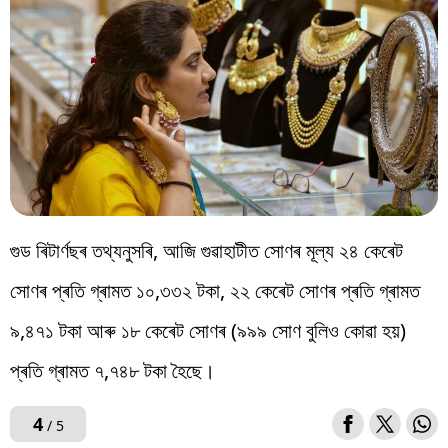
গুড ৰিটাৰ্ণছৰ তথ্যনুসৰি, আজি গুৱাহাটীত সোণৰ মূল্য ২৪ কেৰেট
সোণৰ প্ৰতি গ্ৰামত ১০,৩৩২ টকা, ২২ কেৰেট সোণৰ প্ৰতি গ্ৰামত
৯,৪৭১ টকা আৰু ১৮ কেৰেট সোণৰ (৯৯৯ সোণ বুলিও কোৱা হয়)
প্ৰতি গ্ৰামত ৭,৭৪৮ টকা হৈছে।
4
/ 5