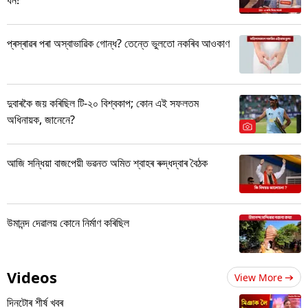
প্ৰস্ৰাৱৰ পৰা অস্বাভাৱিক গোন্ধ? তেন্তে ভুলতো নকৰিব আওকাণ
দুবাৰকৈ জয় কৰিছিল টি-২০ বিশ্বকাপ; কোন এই সফলতম
অধিনায়ক, জানেনে?
আজি সন্ধিয়া বাজপেয়ী ভৱনত অমিত শ্বাহৰ ৰুদ্ধদ্বাৰ বৈঠক
উমানন্দ দেৱালয় কোনে নিৰ্মাণ কৰিছিল
Videos
View More
দিনটোৰ শীৰ্ষ খবৰ