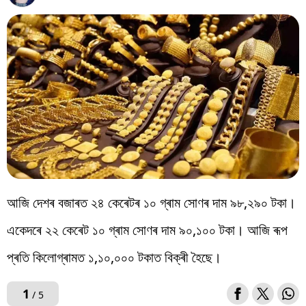
বিশ্ব
প্ৰযুক্তি
Videos
আজি দেশৰ বজাৰত ২৪ কেৰেটৰ ১০ গ্ৰাম সোণৰ দাম ৯৮,২৯০ টকা।
একেদৰে ২২ কেৰেট ১০ গ্ৰাম সোণৰ দাম ৯০,১০০ টকা। আজি ৰূপ
প্ৰতি কিলোগ্ৰামত ১,১০,০০০ টকাত বিক্ৰী হৈছে।
1
/ 5