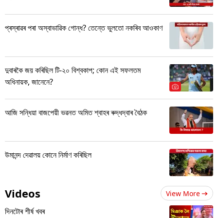
প্ৰস্ৰাৱৰ পৰা অস্বাভাৱিক গোন্ধ? তেন্তে ভুলতো নকৰিব আওকাণ
দুবাৰকৈ জয় কৰিছিল টি-২০ বিশ্বকাপ; কোন এই সফলতম
অধিনায়ক, জানেনে?
আজি সন্ধিয়া বাজপেয়ী ভৱনত অমিত শ্বাহৰ ৰুদ্ধদ্বাৰ বৈঠক
উমানন্দ দেৱালয় কোনে নিৰ্মাণ কৰিছিল
Videos
View More
দিনটোৰ শীৰ্ষ খবৰ