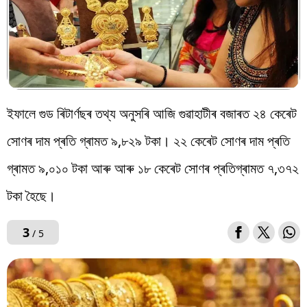
ইফালে গুড ৰিটাৰ্ণছৰ তথ্য অনুসৰি আজি গুৱাহাটীৰ বজাৰত ২৪ কেৰেট
সোণৰ দাম প্ৰতি গ্ৰামত ৯,৮২৯ টকা। ২২ কেৰেট সোণৰ দাম প্ৰতি
গ্ৰামত ৯,০১০ টকা আৰু আৰু ১৮ কেৰেট সোণৰ প্ৰতিগ্ৰামত ৭,৩৭২
টকা হৈছে।
3
/ 5