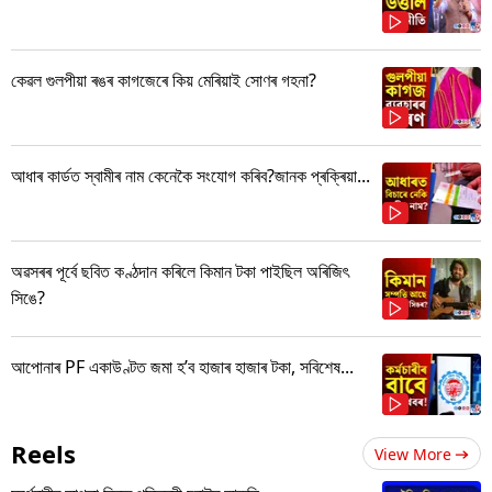
কেৱল গুলপীয়া ৰঙৰ কাগজেৰে কিয় মেৰিয়াই সোণৰ গহনা?
আধাৰ কাৰ্ডত স্বামীৰ নাম কেনেকৈ সংযোগ কৰিব?জানক প্ৰক্ৰিয়া...
অৱসৰৰ পূৰ্বে ছবিত কণ্ঠদান কৰিলে কিমান টকা পাইছিল অৰিজিৎ
সিঙে?
আপোনাৰ PF একাউণ্টত জমা হ’ব হাজাৰ হাজাৰ টকা, সবিশেষ...
Reels
View More