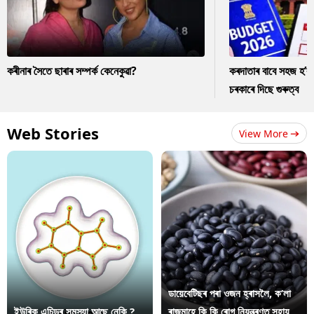
কৰীনাৰ সৈতে ছাৰাৰ সম্পৰ্ক কেনেকুৱা?
কৰদাতাৰ বাবে সহজ হ’ব
চৰকাৰে দিছে গুৰুত্ব
Web Stories
View More
ডায়েবেটিছৰ পৰা ওজন হ্ৰাসলৈ, ক’লা
ইউৰিক এচিডৰ সমস্যা আছে নেকি ?
ৰাজমাহে কি কি ৰোগ নিয়ন্ত্ৰণত সহায়