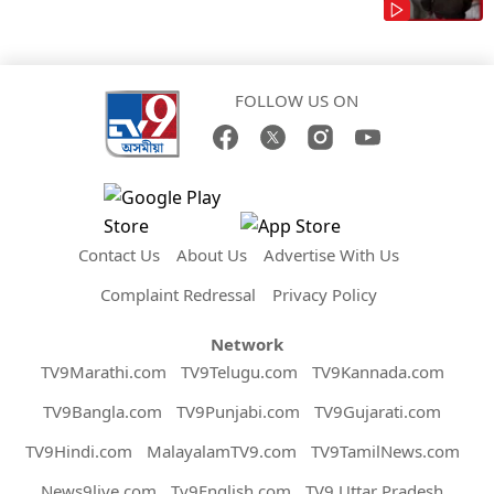
FOLLOW US ON
Contact Us
About Us
Advertise With Us
Complaint Redressal
Privacy Policy
Network
TV9Marathi.com
TV9Telugu.com
TV9Kannada.com
TV9Bangla.com
TV9Punjabi.com
TV9Gujarati.com
TV9Hindi.com
MalayalamTV9.com
TV9TamilNews.com
News9live.com
Tv9English.com
TV9 Uttar Pradesh