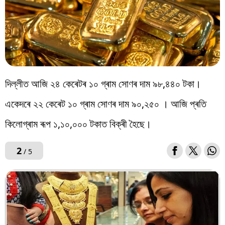
দিল্লীত আজি ২৪ কেৰেটৰ ১০ গ্ৰাম সোণৰ দাম ৯৮,৪৪০ টকা।
একেদৰে ২২ কেৰেট ১০ গ্ৰাম সোণৰ দাম ৯০,২৫০ । আজি প্ৰতি
কিলোগ্ৰাম ৰূপ ১,১০,০০০ টকাত বিক্ৰী হৈছে।
2
/ 5