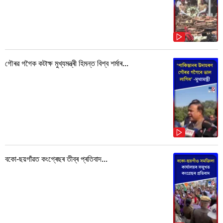
গৌৰৱ গগৈক কটাক্ষ মুখ্যমন্ত্ৰী হিমন্ত বিশ্ব শৰ্মাৰ...
বকো-ছয়গাঁৱত কংগ্ৰেছৰ তীব্ৰ প্ৰতিবাদ...