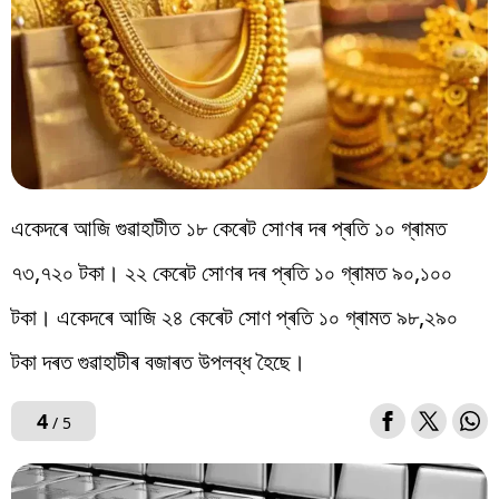
একেদৰে আজি গুৱাহাটীত ১৮ কেৰেট সোণৰ দৰ প্ৰতি ১০ গ্ৰামত
৭৩,৭২০ টকা। ২২ কেৰেট সোণৰ দৰ প্ৰতি ১০ গ্ৰামত ৯০,১০০
টকা। একেদৰে আজি ২৪ কেৰেট সোণ প্ৰতি ১০ গ্ৰামত ৯৮,২৯০
টকা দৰত গুৱাহাটীৰ বজাৰত উপলব্ধ হৈছে।
4
/ 5