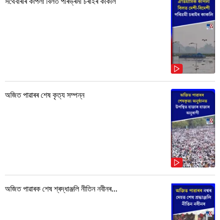
সৰ্থেবাৰীৰ কাপলা বিলত পৰিভ্ৰমী চৰাইৰ কাকলি
অজিত পাৱাৰৰ শেষ কৃত্য সম্পন্ন
অজিত পাৱাৰক শেষ শ্ৰদ্ধাঞ্জলি নীতিন নবীনৰ...