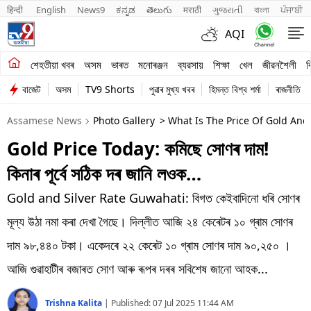
हिन्दी 
English
News9
ಕನ್ನಡ
తెలుగు
मराठी
ગુજરાતી
বাংলা
ਪੰਜਾਬੀ
AQI
শেহতীয়া খবৰ
শেহতীয়া খবৰ
অসম
ভাৰত
মনোৰঞ্জন
ব্যৱসায়
শিক্ষা
খেল
জীৱনশৈলী
ব
বাজেট
অসম
TV9 Shorts
পুৱাৰ মুখ্য খবৰ
হিমন্ত বিশ্ব শৰ্মা
ৰাজনীতি
অসম
Assamese News
Photo Gallery
> What Is The Price Of Gold And 
ভাৰত
Gold Price Today: কমিছে সোণৰ দাম!
মনোৰঞ্জন
কিনাৰ পূৰ্বে সঠিক দৰ জানি লওক…
ব্যৱসায়
Gold and Silver Rate Guwahati: বিগত কেইবাদিনো ধৰি সোণৰ
শিক্ষা
মূল্য উঠা নমা কৰা দেখা গৈছে। দিল্লীত আজি ২৪ কেৰেটৰ ১০ গ্ৰাম সোণৰ
দাম ৯৮,৪৪০ টকা। একেদৰে ২২ কেৰেট ১০ গ্ৰাম সোণৰ দাম ৯০,২৫০ ।
খেল
আজি গুৱাহাটীৰ বজাৰত সোণ আৰু ৰূপৰ দৰৰ সবিশেষ জানো আহক...
জীৱনশৈলী
Trishna Kalita
|
Published:
07 Jul 2025 11:44 AM