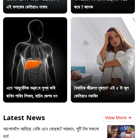
এই ফলবোৰ কেতিয়াও নাখাব
কৰে ? জানক
এনে ‘আয়ুৰ্বেদিক মন্ত্ৰ’ৰে সুস্থ কৰি
বৈবাহিক জীৱনত দূৰত্ব? এই ৫ টা ভুল
ৰাখিব পাৰিব লিভাৰ, বাচিব জেপৰ ধন
কেতিয়াও নকৰিব
Latest News
View More
আপোনালৈ আহিছে নেকি এনে মেছেজ? সাৱধান, লুটি নিব সকলো
ধন!