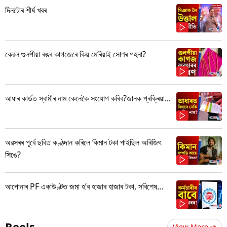
দিনটোৰ শীৰ্ষ খবৰ
কেৱল গুলপীয়া ৰঙৰ কাগজেৰে কিয় মেৰিয়াই সোণৰ গহনা?
আধাৰ কাৰ্ডত স্বামীৰ নাম কেনেকৈ সংযোগ কৰিব?জানক প্ৰক্ৰিয়া...
অৱসৰৰ পূৰ্বে ছবিত কণ্ঠদান কৰিলে কিমান টকা পাইছিল অৰিজিৎ
সিঙে?
আপোনাৰ PF একাউণ্টত জমা হ’ব হাজাৰ হাজাৰ টকা, সবিশেষ...
Reels
View More