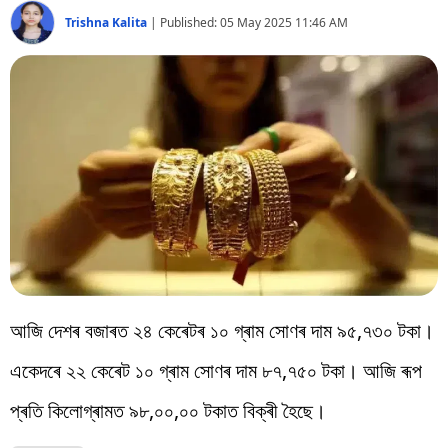
বিশ্ব
Trishna Kalita
|
Published:
05 May 2025 11:46 AM
প্ৰযুক্তি
Videos
আজি দেশৰ বজাৰত ২৪ কেৰেটৰ ১০ গ্ৰাম সোণৰ দাম ৯৫,৭৩০ টকা।
একেদৰে ২২ কেৰেট ১০ গ্ৰাম সোণৰ দাম ৮৭,৭৫০ টকা। আজি ৰূপ
প্ৰতি কিলোগ্ৰামত ৯৮,০০,০০ টকাত বিক্ৰী হৈছে।