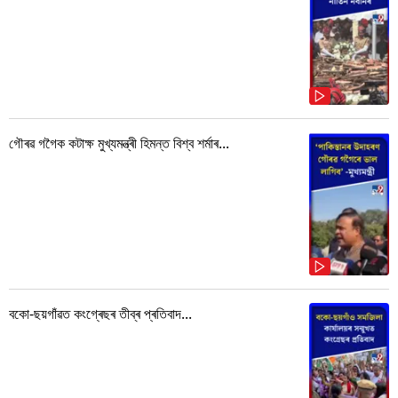
গৌৰৱ গগৈক কটাক্ষ মুখ্যমন্ত্ৰী হিমন্ত বিশ্ব শৰ্মাৰ...
বকো-ছয়গাঁৱত কংগ্ৰেছৰ তীব্ৰ প্ৰতিবাদ...