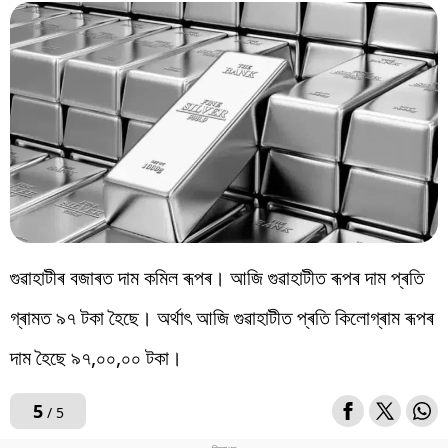
গুৱাহাটীৰ বজাৰত দাম কমিল ৰূপৰ। আজি গুৱাহাটীত ৰূপৰ দাম প্ৰতি
গ্ৰামত ৯৭ টকা হৈছে। অৰ্থাৎ আজি গুৱাহাটীত প্ৰতি কিলোগ্ৰাম ৰূপৰ
দাম হৈছে ৯৭,০০,০০ টকা।
5
/ 5