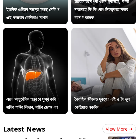
ডায়েবেটিছৰ পৰা ওজন হ্ৰাসলৈ, ক’লা
ইউৰিক এচিডৰ সমস্যা আছে নেকি ?
ৰাজমাহে কি কি ৰোগ নিয়ন্ত্ৰণত সহায়
এই ফলবোৰ কেতিয়াও নাখাব
কৰে ? জানক
এনে ‘আয়ুৰ্বেদিক মন্ত্ৰ’ৰে সুস্থ কৰি
বৈবাহিক জীৱনত দূৰত্ব? এই ৫ টা ভুল
ৰাখিব পাৰিব লিভাৰ, বাচিব জেপৰ ধন
কেতিয়াও নকৰিব
Latest News
View More