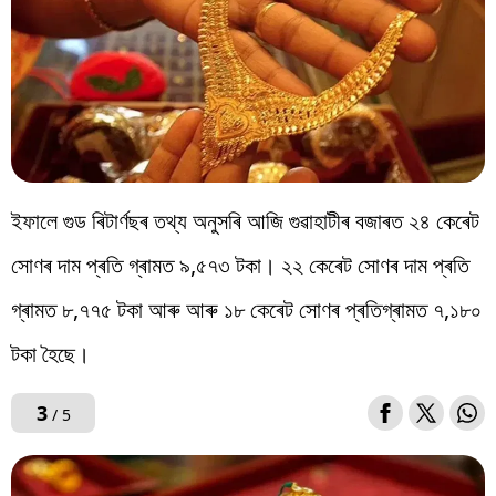
ইফালে গুড ৰিটাৰ্ণছৰ তথ্য অনুসৰি আজি গুৱাহাটীৰ বজাৰত ২৪ কেৰেট
সোণৰ দাম প্ৰতি গ্ৰামত ৯,৫৭৩ টকা। ২২ কেৰেট সোণৰ দাম প্ৰতি
গ্ৰামত ৮,৭৭৫ টকা আৰু আৰু ১৮ কেৰেট সোণৰ প্ৰতিগ্ৰামত ৭,১৮০
টকা হৈছে।
3
/ 5