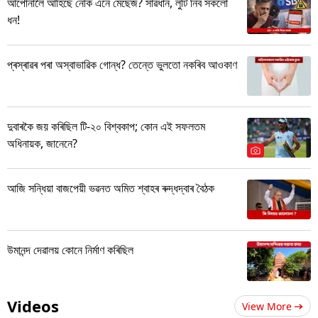
আপোনালৈ আহিছে নেকি এনে মেছেজ? সাৱধান, লুটি নিব সকলো
ধন!
প্ৰস্ৰাৱৰ পৰা অস্বাভাৱিক গোন্ধ? তেন্তে ভুলতো নকৰিব আওকাণ
দুবাৰকৈ জয় কৰিছিল টি-২০ বিশ্বকাপ; কোন এই সফলতম
অধিনায়ক, জানেনে?
আজি সন্ধিয়া বাজপেয়ী ভৱনত অমিত শ্বাহৰ ৰুদ্ধদ্বাৰ বৈঠক
উমানন্দ দেৱালয় কোনে নিৰ্মাণ কৰিছিল
Videos
View More