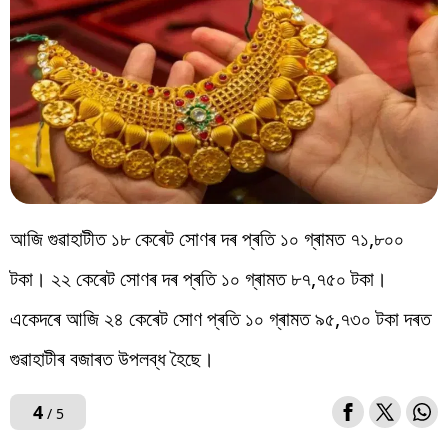
আজি গুৱাহাটীত ১৮ কেৰেট সোণৰ দৰ প্ৰতি ১০ গ্ৰামত ৭১,৮০০
টকা। ২২ কেৰেট সোণৰ দৰ প্ৰতি ১০ গ্ৰামত ৮৭,৭৫০ টকা।
একেদৰে আজি ২৪ কেৰেট সোণ প্ৰতি ১০ গ্ৰামত ৯৫,৭৩০ টকা দৰত
গুৱাহাটীৰ বজাৰত উপলব্ধ হৈছে।
4
/ 5