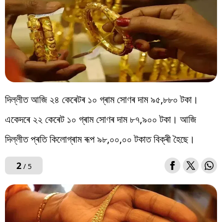
দিল্লীত আজি ২৪ কেৰেটৰ ১০ গ্ৰাম সোণৰ দাম ৯৫,৮৮০ টকা।
একেদৰে ২২ কেৰেট ১০ গ্ৰাম সোণৰ দাম ৮৭,৯০০ টকা। আজি
দিল্লীত প্ৰতি কিলোগ্ৰাম ৰূপ ৯৮,০০,০০ টকাত বিক্ৰী হৈছে।
2
/ 5