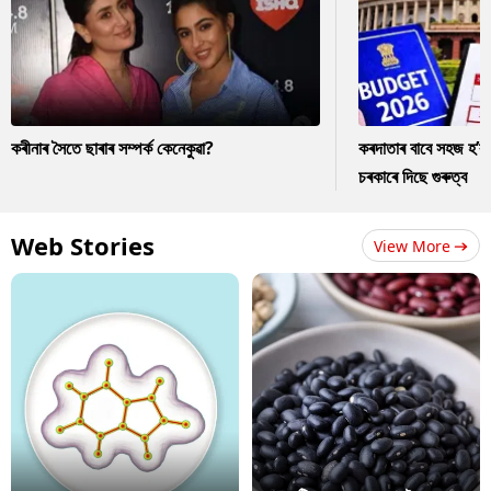
কৰীনাৰ সৈতে ছাৰাৰ সম্পৰ্ক কেনেকুৱা?
কৰদাতাৰ বাবে সহজ হ’ব
চৰকাৰে দিছে গুৰুত্ব
Web Stories
View More