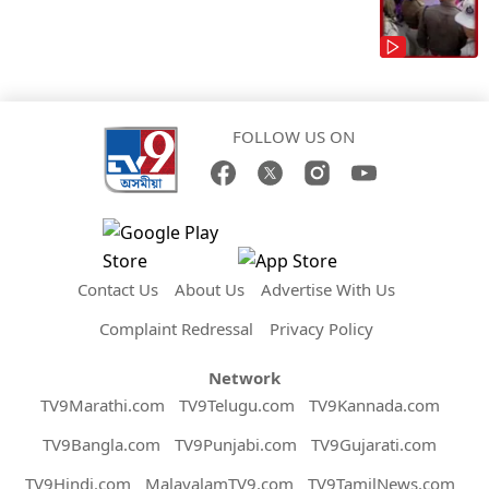
FOLLOW US ON
Contact Us
About Us
Advertise With Us
Complaint Redressal
Privacy Policy
Network
TV9Marathi.com
TV9Telugu.com
TV9Kannada.com
TV9Bangla.com
TV9Punjabi.com
TV9Gujarati.com
TV9Hindi.com
MalayalamTV9.com
TV9TamilNews.com