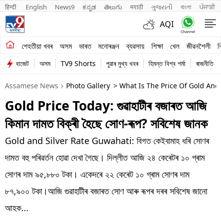
हिन्दी 
English
News9
ಕನ್ನಡ
తెలుగు
मराठी
ગુજરાતી
বাংলা
ਪੰਜਾਬੀ
AQI
শেহতীয়া খবৰ
শেহতীয়া খবৰ
অসম
ভাৰত
মনোৰঞ্জন
ব্যৱসায়
শিক্ষা
খেল
জীৱনশৈলী
ব
বাজেট
অসম
TV9 Shorts
পুৱাৰ মুখ্য খবৰ
হিমন্ত বিশ্ব শৰ্মা
ৰাজনীতি
অসম
Assamese News
Photo Gallery
> What Is The Price Of Gold And 
ভাৰত
Gold Price Today: গুৱাহাটীৰ বজাৰত আজি
মনোৰঞ্জন
কিমান দামত বিক্ৰী হৈছে সোণ-ৰূপ? সবিশেষ জানক
ব্যৱসায়
Gold and Silver Rate Guwahati: বিগত কেইবামাহ ধৰি সোণৰ
শিক্ষা
দামত বহু পৰিৱৰ্তন হোৱা দেখা গৈছে। দিল্লীত আজি ২৪ কেৰেটৰ ১০ গ্ৰাম
সোণৰ দাম ৯৫,৮৮০ টকা। একেদৰে ২২ কেৰেট ১০ গ্ৰাম সোণৰ দাম
খেল
৮৭,৯০০ টকা।আজি গুৱাহাটীৰ বজাৰত সোণ আৰু ৰূপৰ দৰৰ সবিশেষ জানো
জীৱনশৈলী
আহক...