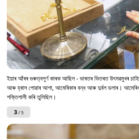
ইয়াৰ আঁৰৰ গুৰুত্বপূৰ্ণ কাৰক আছিল - ভাৰতৰ ভিতৰত উৎসৱমুখৰ চাহিদা
আৰু হ্ৰাস পোৱাৰ আশা, আমেৰিকাৰ বন্ধ আৰু দুৰ্বল ডলাৰ। আমেৰিকাৰ
শক্তিশালী কৰি তুলিছিল।
3
/ 5