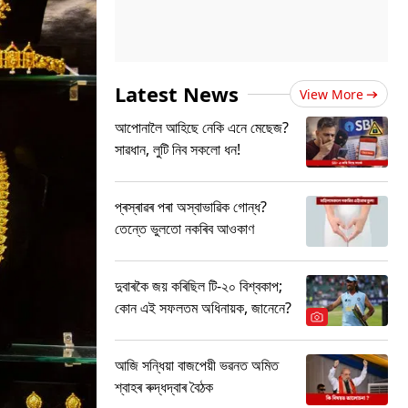
Latest News
View More
আপোনালৈ আহিছে নেকি এনে মেছেজ?
সাৱধান, লুটি নিব সকলো ধন!
প্ৰস্ৰাৱৰ পৰা অস্বাভাৱিক গোন্ধ?
তেন্তে ভুলতো নকৰিব আওকাণ
দুবাৰকৈ জয় কৰিছিল টি-২০ বিশ্বকাপ;
কোন এই সফলতম অধিনায়ক, জানেনে?
আজি সন্ধিয়া বাজপেয়ী ভৱনত অমিত
শ্বাহৰ ৰুদ্ধদ্বাৰ বৈঠক