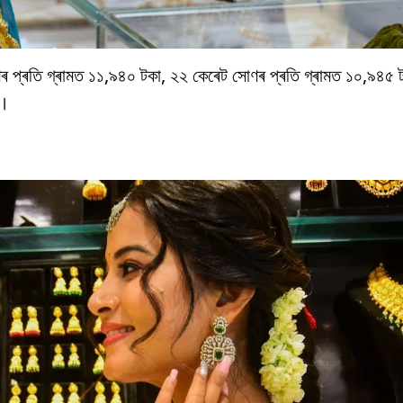
সোণৰ প্ৰতি গ্ৰামত ১১,৯৪০ টকা, ২২ কেৰেট সোণৰ প্ৰতি গ্ৰামত ১০,৯৪৫
া।