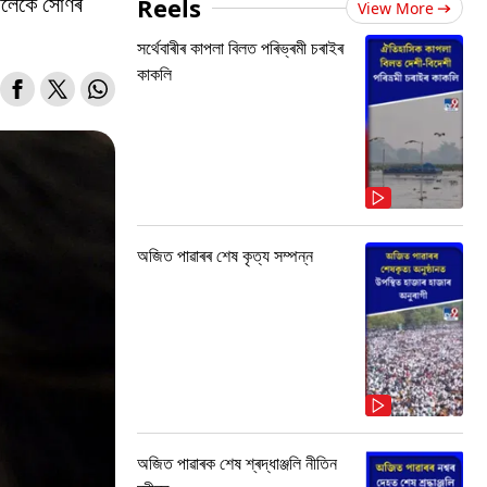
ৰালৈকে সোণৰ
Reels
View More
সৰ্থেবাৰীৰ কাপলা বিলত পৰিভ্ৰমী চৰাইৰ
কাকলি
অজিত পাৱাৰৰ শেষ কৃত্য সম্পন্ন
অজিত পাৱাৰক শেষ শ্ৰদ্ধাঞ্জলি নীতিন