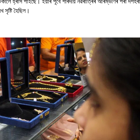
কালৈ হ্ৰাস পাইছে। ইয়াৰ পূৰ্বে শাৰদীয় নৱৰাত্ৰিৰ আৰম্ভণিৰ পৰা দশহ
খ সৃষ্টি হৈছিল।