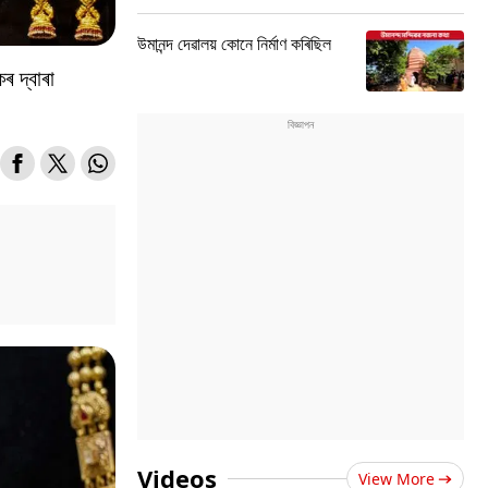
উমানন্দ দেৱালয় কোনে নিৰ্মাণ কৰিছিল
ৰ দ্বাৰা
Videos
View More