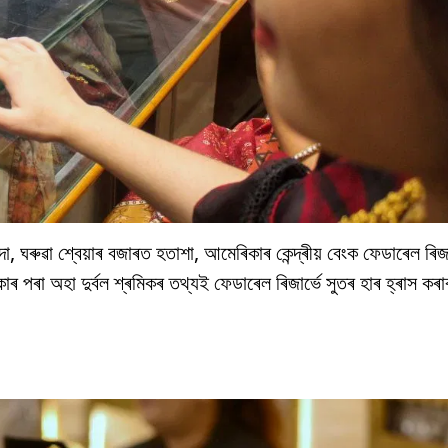
, ঘৰুৱা শ্বেয়াৰ বজাৰত হতাশা, আমেৰিকাৰ কেন্দ্ৰীয় বেংক ফেডাৰেল ৰিজা
 পৰা অহা দুৰ্বল শ্ৰমিকৰ তথ্যই ফেডাৰেল ৰিজাৰ্ভে সুতৰ হাৰ হ্ৰাস ক