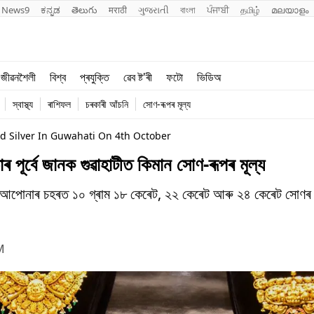
News9
ಕನ್ನಡ
తెలుగు
मराठी
ગુજરાતી
বাংলা
ਪੰਜਾਬੀ
தமிழ்
മലയാളം
শিক্ষা
বিশ্ব
জীৱনশৈলী
বিশ্ব
প্ৰযুক্তি
ৱেব ষ্ট'ৰী
ফটো
ভিডিঅ
খেল
প্ৰযুক্তি
স্বাস্থ্য
ৰাশিফল
চৰকাৰী আঁচনি
সোণ-ৰূপৰ মূল্য
জীৱনশৈলী
d Silver In Guwahati On 4th October
ূৰ্বে জানক গুৱাহাটীত কিমান সোণ-ৰূপৰ মূল্য
 আপোনাৰ চহৰত ১০ গ্ৰাম ১৮ কেৰেট, ২২ কেৰেট আৰু ২৪ কেৰেট সোণৰ 
M