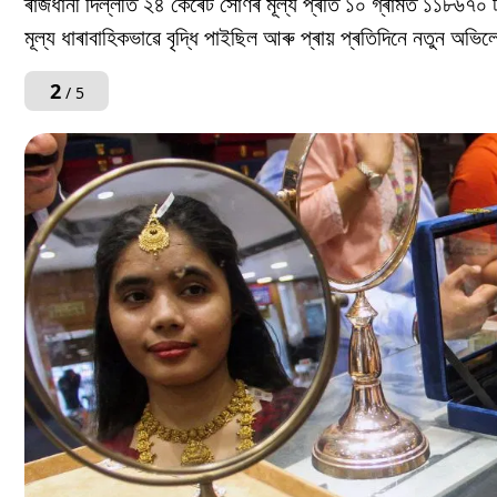
ৰাজধানী দিল্লীত ২৪ কেৰেট সোণৰ মূল্য প্ৰতি ১০ গ্ৰামত ১১৮৬৭০ ট
মূল্য ধাৰাবাহিকভাৱে বৃদ্ধি পাইছিল আৰু প্ৰায় প্ৰতিদিনে নতুন অভিলে
2
/ 5