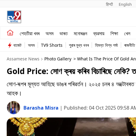
हिन्दी 
English
শেহতীয়া খবৰ
মনোৰঞ্জন
শেহতীয়া খবৰ
অসম
ভাৰত
মনোৰঞ্জন
ব্যৱসায়
শিক্ষা
খেল
অসম
ব্যৱসায়
বাজেট
অসম
TV9 Shorts
পুৱাৰ মুখ্য খবৰ
হিমন্ত বিশ্ব শৰ্মা
ৰাজনীতি
ভাৰত
Assamese News
Photo Gallery
> What Is The Price Of Gold An
Gold Price: সোণ ক্ৰয় কৰিব বিচাৰিছে নেকি? তাৰ প
সোণ-ৰূপৰ মূল্যত আহিছে ডাঙৰ পৰিৱৰ্তন। ২০২৫ চনৰ ৪ অক্টোবৰত
আহক।
Barasha Misra
|
Published:
04 Oct 2025 09:58 A