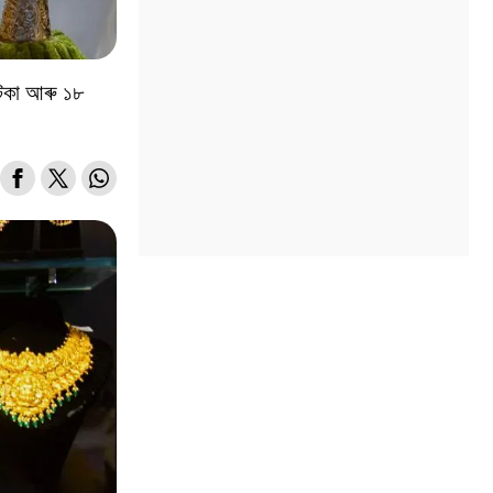
 টকা আৰু ১৮