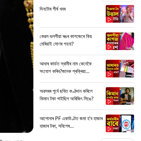
দিনটোৰ শীৰ্ষ খবৰ
কেৱল গুলপীয়া ৰঙৰ কাগজেৰে কিয়
মেৰিয়াই সোণৰ গহনা?
আধাৰ কাৰ্ডত স্বামীৰ নাম কেনেকৈ
সংযোগ কৰিব?জানক প্ৰক্ৰিয়া...
অৱসৰৰ পূৰ্বে ছবিত কণ্ঠদান কৰিলে
কিমান টকা পাইছিল অৰিজিৎ সিঙে?
আপোনাৰ PF একাউণ্টত জমা হ’ব হাজাৰ
হাজাৰ টকা, সবিশেষ...