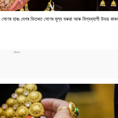
 সোণৰ হাৰঃ দেশৰ ভিতৰত সোণৰ মূল্য ঘৰুৱা আৰু বিশ্বব্যাপী উভয় কাৰক