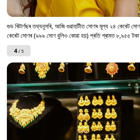
গুড ৰিটাৰ্ণছৰ তথ্যনুসৰি, আজি গুৱাহাটীত সোণৰ মূল্য ২৪ কেৰেট 
কেৰেট সোণৰ (৯৯৯ সোণ বুলিও কোৱা হয়) প্ৰতি গ্ৰামত ৮,৯৫৫ টক
4
/ 5