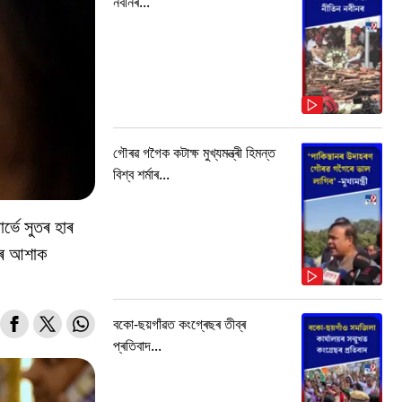
নবীনৰ...
গৌৰৱ গগৈক কটাক্ষ মুখ্যমন্ত্ৰী হিমন্ত
বিশ্ব শৰ্মাৰ...
ৰ্ভে সুতৰ হাৰ
ৰাৰ আশাক
বকো-ছয়গাঁৱত কংগ্ৰেছৰ তীব্ৰ
প্ৰতিবাদ...