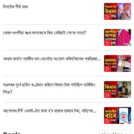
দিনটোৰ শীৰ্ষ খবৰ
কেৱল গুলপীয়া ৰঙৰ কাগজেৰে কিয় মেৰিয়াই সোণৰ গহনা?
আধাৰ কাৰ্ডত স্বামীৰ নাম কেনেকৈ সংযোগ কৰিব?জানক প্ৰক্ৰিয়া...
অৱসৰৰ পূৰ্বে ছবিত কণ্ঠদান কৰিলে কিমান টকা পাইছিল অৰিজিৎ
সিঙে?
আপোনাৰ PF একাউণ্টত জমা হ’ব হাজাৰ হাজাৰ টকা, সবিশেষ...