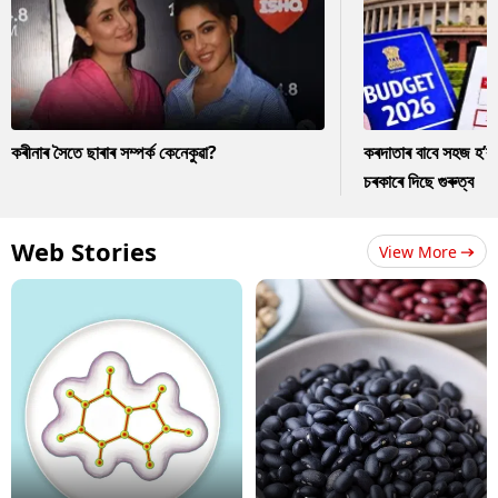
কৰীনাৰ সৈতে ছাৰাৰ সম্পৰ্ক কেনেকুৱা?
কৰদাতাৰ বাবে সহজ হ’ব
চৰকাৰে দিছে গুৰুত্ব
Web Stories
View More