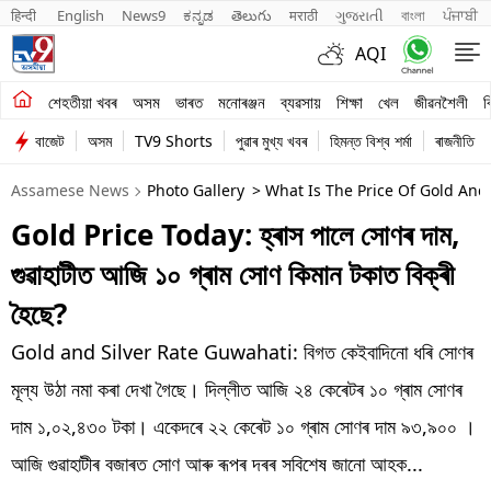
हिन्दी 
English
News9
ಕನ್ನಡ
తెలుగు
मराठी
ગુજરાતી
বাংলা
ਪੰਜਾਬੀ
AQI
শেহতীয়া খবৰ
শেহতীয়া খবৰ
অসম
ভাৰত
মনোৰঞ্জন
ব্যৱসায়
শিক্ষা
খেল
জীৱনশৈলী
ব
বাজেট
অসম
TV9 Shorts
পুৱাৰ মুখ্য খবৰ
হিমন্ত বিশ্ব শৰ্মা
ৰাজনীতি
অসম
Assamese News
Photo Gallery
> What Is The Price Of Gold And
ভাৰত
Gold Price Today: হ্ৰাস পালে সোণৰ দাম,
মনোৰঞ্জন
গুৱাহাটীত আজি ১০ গ্ৰাম সোণ কিমান টকাত বিক্ৰী
ব্যৱসায়
হৈছে?
শিক্ষা
Gold and Silver Rate Guwahati: বিগত কেইবাদিনো ধৰি সোণৰ
মূল্য উঠা নমা কৰা দেখা গৈছে। দিল্লীত আজি ২৪ কেৰেটৰ ১০ গ্ৰাম সোণৰ
খেল
দাম ১,০২,৪৩০ টকা। একেদৰে ২২ কেৰেট ১০ গ্ৰাম সোণৰ দাম ৯৩,৯০০ ।
জীৱনশৈলী
আজি গুৱাহাটীৰ বজাৰত সোণ আৰু ৰূপৰ দৰৰ সবিশেষ জানো আহক...