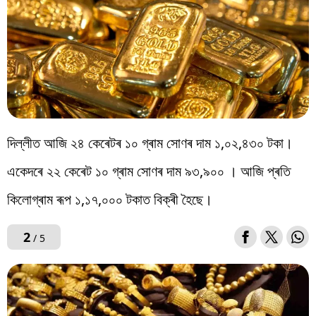
দিল্লীত আজি ২৪ কেৰেটৰ ১০ গ্ৰাম সোণৰ দাম ১,০২,৪৩০ টকা।
একেদৰে ২২ কেৰেট ১০ গ্ৰাম সোণৰ দাম ৯৩,৯০০ । আজি প্ৰতি
কিলোগ্ৰাম ৰূপ ১,১৭,০০০ টকাত বিক্ৰী হৈছে।
2
/ 5