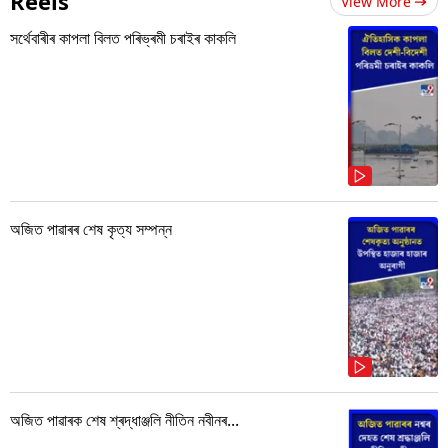
Reels
View More
সৰ্থেবাৰীৰ কাপলা বিলত পৰিভ্ৰমী চৰাইৰ কাকলি
অজিত পাৱাৰৰ শেষ কৃত্য সম্পন্ন
অজিত পাৱাৰক শেষ শ্ৰদ্ধাঞ্জলি নীতিন নবীনৰ...