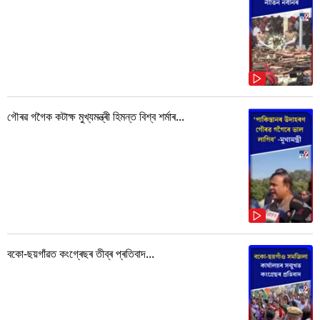
গৌৰৱ গগৈক কটাক্ষ মুখ্যমন্ত্ৰী হিমন্ত বিশ্ব শৰ্মাৰ...
বকো-ছয়গাঁৱত কংগ্ৰেছৰ তীব্ৰ প্ৰতিবাদ...