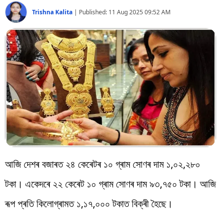
বিশ্ব
Trishna Kalita
|
Published:
11 Aug 2025 09:52 AM
প্ৰযুক্তি
Videos
আজি দেশৰ বজাৰত ২৪ কেৰেটৰ ১০ গ্ৰাম সোণৰ দাম ১,০২,২৮০
টকা। একেদৰে ২২ কেৰেট ১০ গ্ৰাম সোণৰ দাম ৯৩,৭৫০ টকা। আজি
ৰূপ প্ৰতি কিলোগ্ৰামত ১,১৭,০০০ টকাত বিক্ৰী হৈছে।