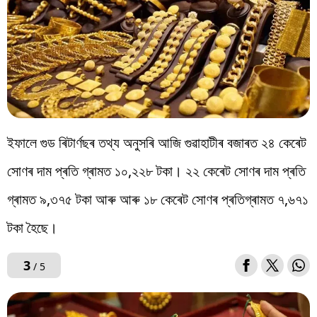
ইফালে গুড ৰিটাৰ্ণছৰ তথ্য অনুসৰি আজি গুৱাহাটীৰ বজাৰত ২৪ কেৰেট
সোণৰ দাম প্ৰতি গ্ৰামত ১০,২২৮ টকা। ২২ কেৰেট সোণৰ দাম প্ৰতি
গ্ৰামত ৯,৩৭৫ টকা আৰু আৰু ১৮ কেৰেট সোণৰ প্ৰতিগ্ৰামত ৭,৬৭১
টকা হৈছে।
3
/ 5