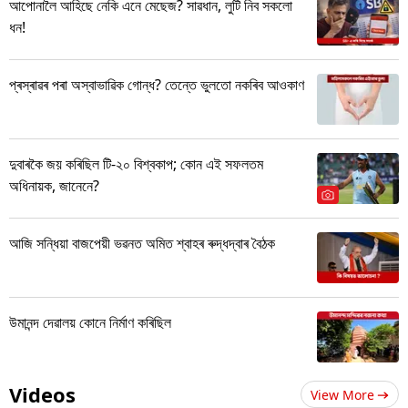
আপোনালৈ আহিছে নেকি এনে মেছেজ? সাৱধান, লুটি নিব সকলো
ধন!
প্ৰস্ৰাৱৰ পৰা অস্বাভাৱিক গোন্ধ? তেন্তে ভুলতো নকৰিব আওকাণ
দুবাৰকৈ জয় কৰিছিল টি-২০ বিশ্বকাপ; কোন এই সফলতম
অধিনায়ক, জানেনে?
আজি সন্ধিয়া বাজপেয়ী ভৱনত অমিত শ্বাহৰ ৰুদ্ধদ্বাৰ বৈঠক
উমানন্দ দেৱালয় কোনে নিৰ্মাণ কৰিছিল
Videos
View More