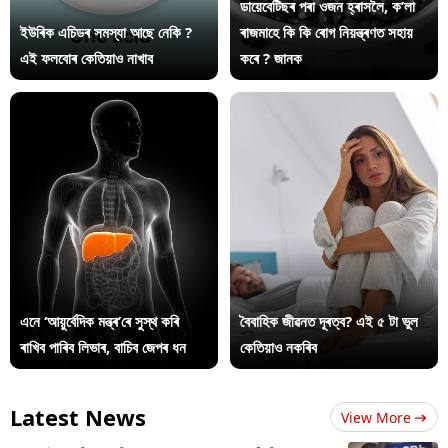
ডায়েবেটিছৰ পৰা ওজন হ্ৰাসলৈ, ক’লা
ইউৰিক এচিডৰ সমস্যা আছে নেকি ?
ৰাজমাহে কি কি ৰোগ নিয়ন্ত্ৰণত সহায়
এই ফলবোৰ কেতিয়াও নাখাব
কৰে ? জানক
এনে ‘আয়ুৰ্বেদিক মন্ত্ৰ’ৰে সুস্থ কৰি
বৈবাহিক জীৱনত দূৰত্ব? এই ৫ টা ভুল
ৰাখিব পাৰিব লিভাৰ, বাচিব জেপৰ ধন
কেতিয়াও নকৰিব
Latest News
View More