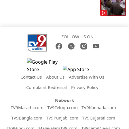
FOLLOW US ON
Contact Us
About Us
Advertise With Us
Complaint Redressal
Privacy Policy
Network
TV9Marathi.com
TV9Telugu.com
TV9Kannada.com
TV9Bangla.com
TV9Punjabi.com
TV9Gujarati.com
TV9Hindi.com
MalayalamTV9.com
TV9TamilNews.com