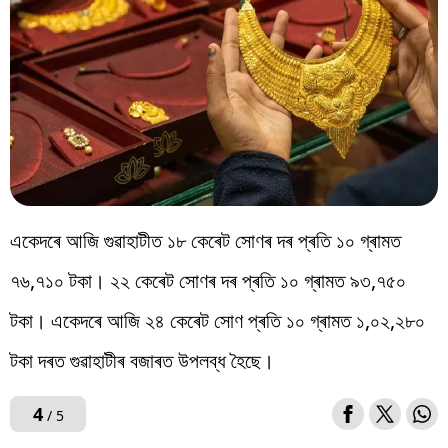
একেদৰে আজি গুৱাহাটীত ১৮ কেৰেট সোণৰ দৰ প্ৰতি ১০ গ্ৰামত
৭৬,৭১০ টকা। ২২ কেৰেট সোণৰ দৰ প্ৰতি ১০ গ্ৰামত ৯৩,৭৫০
টকা। একেদৰে আজি ২৪ কেৰেট সোণ প্ৰতি ১০ গ্ৰামত ১,০২,২৮০
টকা দৰত গুৱাহাটীৰ বজাৰত উপলব্ধ হৈছে।
4
/ 5