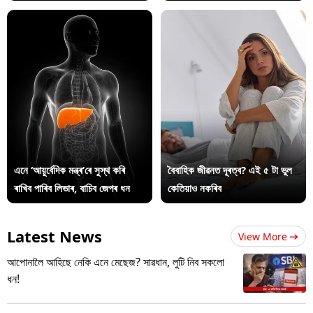
এনে ‘আয়ুৰ্বেদিক মন্ত্ৰ’ৰে সুস্থ কৰি
বৈবাহিক জীৱনত দূৰত্ব? এই ৫ টা ভুল
ৰাখিব পাৰিব লিভাৰ, বাচিব জেপৰ ধন
কেতিয়াও নকৰিব
Latest News
View More
আপোনালৈ আহিছে নেকি এনে মেছেজ? সাৱধান, লুটি নিব সকলো
ধন!