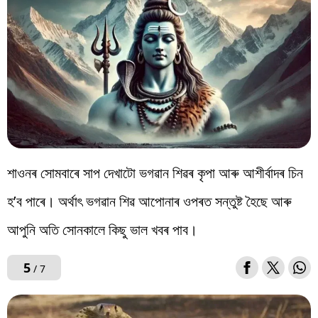
শাওনৰ সোমবাৰে সাপ দেখাটো ভগৱান শিৱৰ কৃপা আৰু আশীৰ্বাদৰ চিন
হ’ব পাৰে। অৰ্থাৎ ভগৱান শিৱ আপোনাৰ ওপৰত সন্তুষ্ট হৈছে আৰু
আপুনি অতি সোনকালে কিছু ভাল খবৰ পাব।
5
/ 7