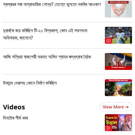
প্ৰস্ৰাৱৰ পৰা অস্বাভাৱিক গোন্ধ? তেন্তে ভুলতো নকৰিব আওকাণ
দুবাৰকৈ জয় কৰিছিল টি-২০ বিশ্বকাপ; কোন এই সফলতম
অধিনায়ক, জানেনে?
আজি সন্ধিয়া বাজপেয়ী ভৱনত অমিত শ্বাহৰ ৰুদ্ধদ্বাৰ বৈঠক
উমানন্দ দেৱালয় কোনে নিৰ্মাণ কৰিছিল
Videos
View More
দিনটোৰ শীৰ্ষ খবৰ