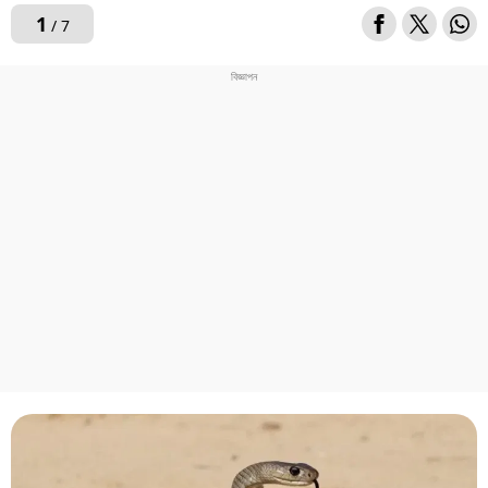
1
/ 7