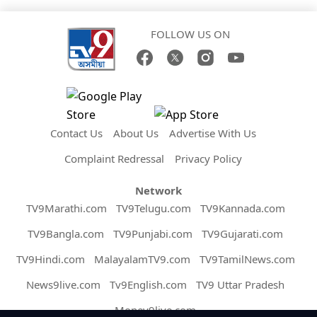
FOLLOW US ON
Contact Us
About Us
Advertise With Us
Complaint Redressal
Privacy Policy
Network
TV9Marathi.com
TV9Telugu.com
TV9Kannada.com
TV9Bangla.com
TV9Punjabi.com
TV9Gujarati.com
TV9Hindi.com
MalayalamTV9.com
TV9TamilNews.com
News9live.com
Tv9English.com
TV9 Uttar Pradesh
Money9live.com