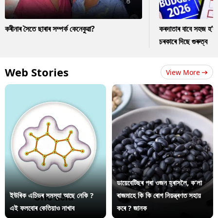
কৰীনাৰ সৈতে ছাৰাৰ সম্পৰ্ক কেনেকুৱা?
কৰদাতাৰ বাবে সহজ হ’ব
চৰকাৰে দিছে গুৰুত্ব
Web Stories
View More
ডায়েবেটিছৰ পৰা ওজন হ্ৰাসলৈ, ক’লা
ইউৰিক এচিডৰ সমস্যা আছে নেকি ?
ৰাজমাহে কি কি ৰোগ নিয়ন্ত্ৰণত সহায়
এই ফলবোৰ কেতিয়াও নাখাব
কৰে ? জানক