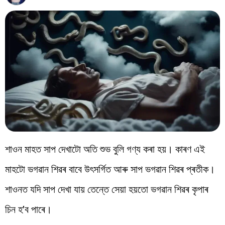
বিশ্ব
প্ৰযুক্তি
Videos
শাওন মাহত সাপ দেখাটো অতি শুভ বুলি গণ্য কৰা হয়। কাৰণ এই
মাহটো ভগৱান শিৱৰ বাবে উৎসৰ্গিত আৰু সাপ ভগৱান শিৱৰ প্ৰতীক।
শাওনত যদি সাপ দেখা যায় তেন্তে সেয়া হয়তো ভগৱান শিৱৰ কৃপাৰ
চিন হ’ব পাৰে।