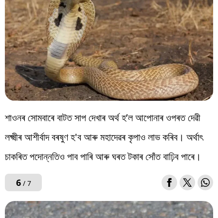
শাওনৰ সোমবাৰে বাটত সাপ দেখাৰ অৰ্থ হ’ল আপোনাৰ ওপৰত দেৱী
লক্ষ্মীৰ আশীৰ্বাদ বৰষুণ হ'ব আৰু মহাদেৱৰ কৃপাও লাভ কৰিব। অৰ্থাৎ
চাকৰিত পদোন্নতিও পাব পাৰি আৰু ঘৰত টকাৰ সোঁত বাঢ়িব পাৰে।
6
/ 7