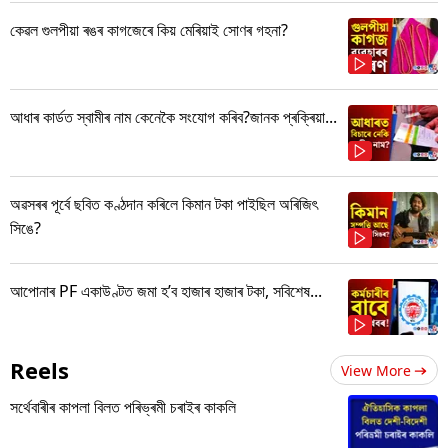
কেৱল গুলপীয়া ৰঙৰ কাগজেৰে কিয় মেৰিয়াই সোণৰ গহনা?
আধাৰ কাৰ্ডত স্বামীৰ নাম কেনেকৈ সংযোগ কৰিব?জানক প্ৰক্ৰিয়া...
অৱসৰৰ পূৰ্বে ছবিত কণ্ঠদান কৰিলে কিমান টকা পাইছিল অৰিজিৎ
সিঙে?
আপোনাৰ PF একাউণ্টত জমা হ’ব হাজাৰ হাজাৰ টকা, সবিশেষ...
Reels
View More
সৰ্থেবাৰীৰ কাপলা বিলত পৰিভ্ৰমী চৰাইৰ কাকলি