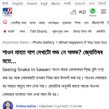
हिन्दी 
English
News9
ಕನ್ನಡ
తెలుగు
मराठी
ગુજરાતી
বাংলা
ਪੰਜਾਬੀ
AQI
শেহতীয়া খবৰ
শেহতীয়া খবৰ
অসম
ভাৰত
মনোৰঞ্জন
ব্যৱসায়
শিক্ষা
খেল
জীৱনশৈলী
ব
বাজেট
অসম
TV9 Shorts
পুৱাৰ মুখ্য খবৰ
হিমন্ত বিশ্ব শৰ্মা
ৰাজনীতি
অসম
Assamese News
Photo Gallery
> What Happens If You See Sna
ভাৰত
শাওন মাহত সাপ দেখাটো শুভ নে অশুভ? জ্যোতিষৰ
মনোৰঞ্জন
মতে…
ব্যৱসায়
Seeing Snake in Sawan: শাওন মাহক ভোলানাথৰ প্ৰিয় বুলি গণ্য
শিক্ষা
কৰা হয় আৰু সোমবাৰটো ভগৱান শিৱৰ বাবে উৎসৰ্গা কৰা হয়। শাওনৰ সোমবাৰে
বহু সময়ত মানুহে সাপ দেখা পায়। জ্যোতিষ অনুসৰি জানো আহক শাওনৰ
খেল
সোমবাৰে সপোনত সাপ দেখা পালে কি হয়।
জীৱনশৈলী
Trishna Kalita
|
Published:
15 Jul 2025 11:24 AM