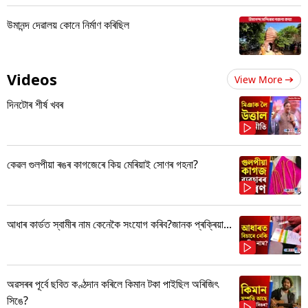
উমানন্দ দেৱালয় কোনে নিৰ্মাণ কৰিছিল
Videos
View More
দিনটোৰ শীৰ্ষ খবৰ
কেৱল গুলপীয়া ৰঙৰ কাগজেৰে কিয় মেৰিয়াই সোণৰ গহনা?
আধাৰ কাৰ্ডত স্বামীৰ নাম কেনেকৈ সংযোগ কৰিব?জানক প্ৰক্ৰিয়া...
অৱসৰৰ পূৰ্বে ছবিত কণ্ঠদান কৰিলে কিমান টকা পাইছিল অৰিজিৎ
সিঙে?