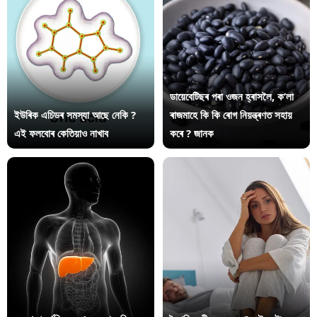
ডায়েবেটিছৰ পৰা ওজন হ্ৰাসলৈ, ক’লা
ইউৰিক এচিডৰ সমস্যা আছে নেকি ?
ৰাজমাহে কি কি ৰোগ নিয়ন্ত্ৰণত সহায়
এই ফলবোৰ কেতিয়াও নাখাব
কৰে ? জানক