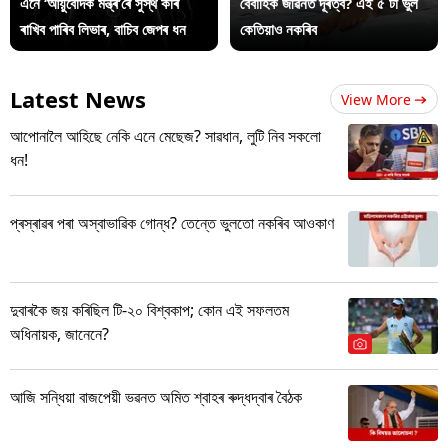
এনে ‘আয়ুৰ্বেদিক মন্ত্ৰ’ৰে সুস্থ কৰি
বৈবাহিক জীৱনত দূৰত্ব? এই ৫ টা ভুল
ৰাখিব পাৰিব লিভাৰ, বাচিব জেপৰ ধন
কেতিয়াও নকৰিব
Latest News
View More
আপোনালৈ আহিছে নেকি এনে মেছেজ? সাৱধান, লুটি নিব সকলো
ধন!
প্ৰস্ৰাৱৰ পৰা অস্বাভাৱিক গোন্ধ? তেন্তে ভুলতো নকৰিব আওকাণ
দুবাৰকৈ জয় কৰিছিল টি-২০ বিশ্বকাপ; কোন এই সফলতম
অধিনায়ক, জানেনে?
আজি সন্ধিয়া বাজপেয়ী ভৱনত অমিত শ্বাহৰ ৰুদ্ধদ্বাৰ বৈঠক