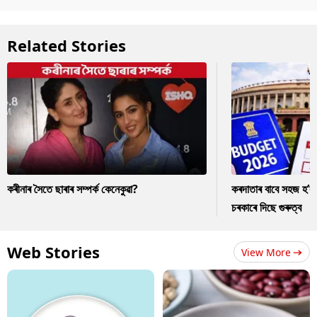
Related Stories
কৰীনাৰ সৈতে ছাৰাৰ সম্পৰ্ক কেনেকুৱা?
কৰদাতাৰ বাবে সহজ হ’ব
চৰকাৰে দিছে গুৰুত্ব
Web Stories
View More