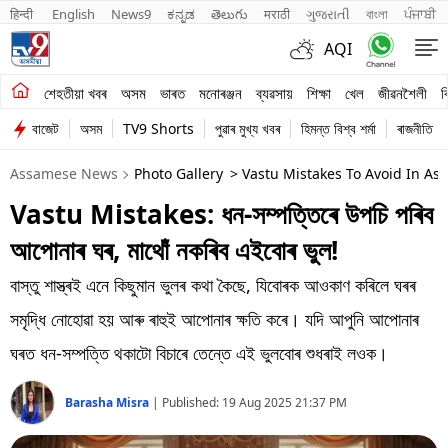
हिन्दी 
English
News9
ಕನ್ನಡ
తెలుగు
मराठी
ગુજરાતી
বাংলা
ਪੰਜਾਬੀ
AQI
শেহতীয়া খবৰ
শেহতীয়া খবৰ
অসম
ভাৰত
মনোৰঞ্জন
ব্যৱসায়
শিক্ষা
খেল
জীৱনশৈলী
ব
বাজেট
অসম
TV9 Shorts
পুৱাৰ মুখ্য খবৰ
হিমন্ত বিশ্ব শৰ্মা
ৰাজনীতি
অসম
Assamese News
Photo Gallery
> Vastu Mistakes To Avoid In A
ভাৰত
Vastu Mistakes: ধন-সম্পত্তিৰে উপচি পৰিব
মনোৰঞ্জন
আপোনাৰ ঘৰ, মাথোঁ নকৰিব এইবোৰ ভুল!
ব্যৱসায়
বাস্তু শাস্ত্ৰই এনে কিছুমান ভুলৰ কথা কৈছে, যিবোৰক আওকাণ কৰিলে ঘৰৰ
শিক্ষা
সমৃদ্ধি নোহোৱা হয় আৰু ৰাহুই আপোনাৰ ক্ষতি কৰে। যদি আপুনি আপোনাৰ
ঘৰত ধন-সম্পত্তি থকাটো বিচাৰে তেন্তে এই ভুলবোৰ শুধৰাই লওক।
খেল
Barasha Misra
|
Published:
19 Aug 2025 21:37 PM
জীৱনশৈলী