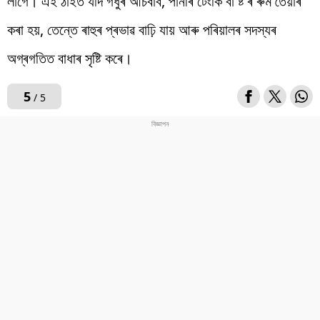
লাগে। এই ঠাইত যদি গধুৰ আচবাব, পানীৰ টেংকি বা ষ্ট’ৰ ৰুম তৈয়াৰ
কৰা হয়, তেন্তে ৰাহুৰ প্ৰভাৱ বাঢ়ি যায় আৰু পৰিয়ালৰ সদস্যৰ
অগ্ৰগতিত বাধাৰ সৃষ্টি কৰে।
5
/ 5