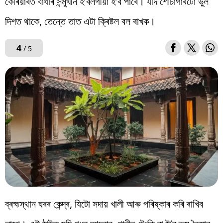
কেৰিয়াৰত বাধাৰ সন্মুখীন হ’বলগীয়া হ’ব পাৰে। যদি শৌচাগাৰটো ভুল
দিশত থাকে, তেন্তে তাত এটা ক্ৰিষ্টল বল ৰাখক।
4
/ 5
ব্ৰহ্মস্থান ঘৰৰ কেন্দ্ৰ, যিটো সদায় খালী আৰু পৰিষ্কাৰ কৰি ৰাখিব