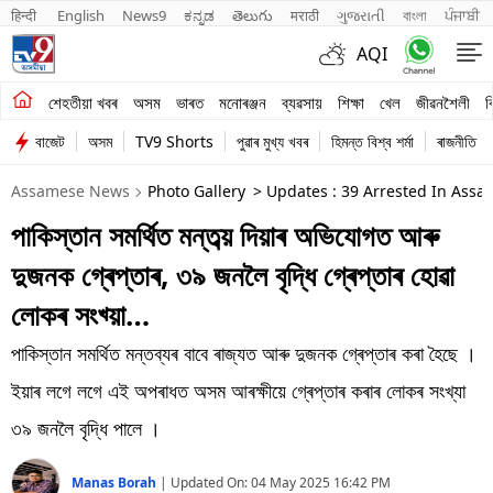
हिन्दी 
English
News9
ಕನ್ನಡ
తెలుగు
मराठी
ગુજરાતી
বাংলা
ਪੰਜਾਬੀ
AQI
শেহতীয়া খবৰ
শেহতীয়া খবৰ
অসম
ভাৰত
মনোৰঞ্জন
ব্যৱসায়
শিক্ষা
খেল
জীৱনশৈলী
ব
বাজেট
অসম
TV9 Shorts
পুৱাৰ মুখ্য খবৰ
হিমন্ত বিশ্ব শৰ্মা
ৰাজনীতি
অসম
Assamese News
Photo Gallery
> Updates : 39 Arrested In Assa
ভাৰত
পাকিস্তান সমৰ্থিত মন্তব্য় দিয়াৰ অভিযোগত আৰু
মনোৰঞ্জন
দুজনক গ্ৰেপ্তাৰ, ৩৯ জনলৈ বৃদ্ধি গ্ৰেপ্তাৰ হোৱা
ব্যৱসায়
লোকৰ সংখ্য়া…
শিক্ষা
পাকিস্তান সমৰ্থিত মন্তব্যৰ বাবে ৰাজ্যত আৰু দুজনক গ্ৰেপ্তাৰ কৰা হৈছে ।
ইয়াৰ লগে লগে এই অপৰাধত অসম আৰক্ষীয়ে গ্ৰেপ্তাৰ কৰাৰ লোকৰ সংখ্যা
খেল
৩৯ জনলৈ বৃদ্ধি পালে ।
জীৱনশৈলী
Manas Borah
|
Updated On:
04 May 2025 16:42 PM