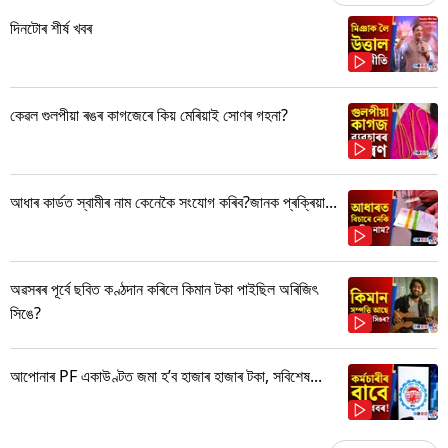
দিনটোৰ শীৰ্ষ খবৰ
কেৱল গুলপীয়া ৰঙৰ কাগজেৰে কিয় মেৰিয়াই সোণৰ গহনা?
আধাৰ কাৰ্ডত স্বামীৰ নাম কেনেকৈ সংযোগ কৰিব?জানক প্ৰক্ৰিয়া...
অৱসৰৰ পূৰ্বে ছবিত কণ্ঠদান কৰিলে কিমান টকা পাইছিল অৰিজিৎ
সিঙে?
আপোনাৰ PF একাউণ্টত জমা হ’ব হাজাৰ হাজাৰ টকা, সবিশেষ...