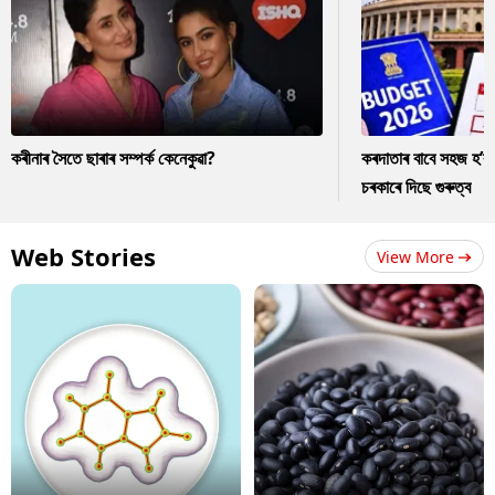
কৰীনাৰ সৈতে ছাৰাৰ সম্পৰ্ক কেনেকুৱা?
কৰদাতাৰ বাবে সহজ হ’ব
চৰকাৰে দিছে গুৰুত্ব
Web Stories
View More