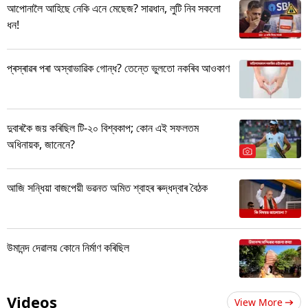
আপোনালৈ আহিছে নেকি এনে মেছেজ? সাৱধান, লুটি নিব সকলো
ধন!
প্ৰস্ৰাৱৰ পৰা অস্বাভাৱিক গোন্ধ? তেন্তে ভুলতো নকৰিব আওকাণ
দুবাৰকৈ জয় কৰিছিল টি-২০ বিশ্বকাপ; কোন এই সফলতম
অধিনায়ক, জানেনে?
আজি সন্ধিয়া বাজপেয়ী ভৱনত অমিত শ্বাহৰ ৰুদ্ধদ্বাৰ বৈঠক
উমানন্দ দেৱালয় কোনে নিৰ্মাণ কৰিছিল
Videos
View More