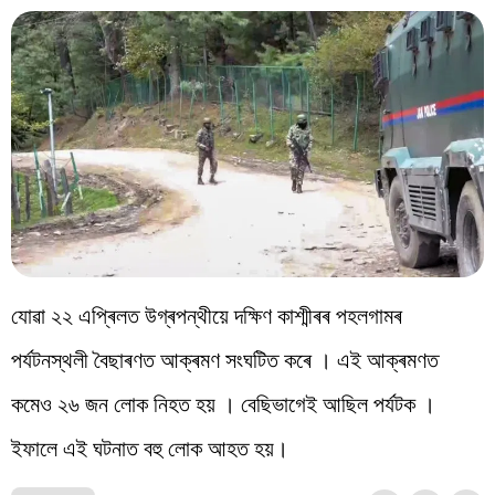
যোৱা ২২ এপ্ৰিলত উগ্ৰপন্থীয়ে দক্ষিণ কাশ্মীৰৰ পহলগামৰ
পৰ্যটনস্থলী বৈছাৰণত আক্ৰমণ সংঘটিত কৰে । এই আক্ৰমণত
কমেও ২৬ জন লোক নিহত হয় । বেছিভাগেই আছিল পৰ্যটক ।
ইফালে এই ঘটনাত বহু লোক আহত হয়।