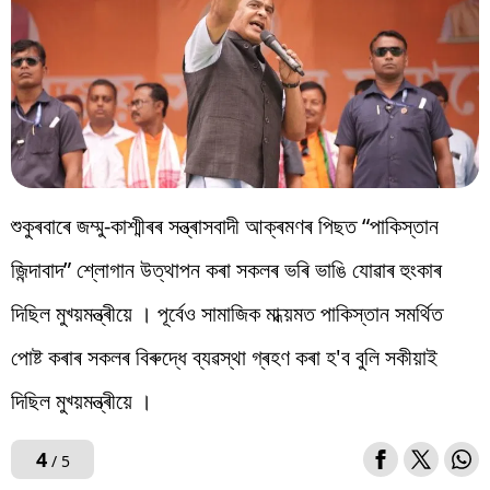
শুকুৰবাৰে জম্মু-কাশ্মীৰৰ সন্ত্ৰাসবাদী আক্ৰমণৰ পিছত “পাকিস্তান
জিন্দাবাদ” শ্লোগান উত্থাপন কৰা সকলৰ ভৰি ভাঙি যোৱাৰ হুংকাৰ
দিছিল মুখ্য়মন্ত্ৰীয়ে । পূৰ্বেও সামাজিক মাধ্য়মত পাকিস্তান সমৰ্থিত
পোষ্ট কৰাৰ সকলৰ বিৰুদ্ধে ব্যৱস্থা গ্ৰহণ কৰা হ'ব বুলি সকীয়াই
দিছিল মুখ্য়মন্ত্ৰীয়ে ।
4
/ 5