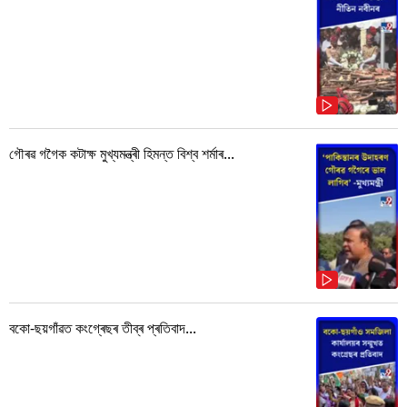
গৌৰৱ গগৈক কটাক্ষ মুখ্যমন্ত্ৰী হিমন্ত বিশ্ব শৰ্মাৰ...
বকো-ছয়গাঁৱত কংগ্ৰেছৰ তীব্ৰ প্ৰতিবাদ...