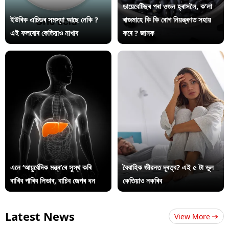
ডায়েবেটিছৰ পৰা ওজন হ্ৰাসলৈ, ক’লা
ইউৰিক এচিডৰ সমস্যা আছে নেকি ?
ৰাজমাহে কি কি ৰোগ নিয়ন্ত্ৰণত সহায়
এই ফলবোৰ কেতিয়াও নাখাব
কৰে ? জানক
এনে ‘আয়ুৰ্বেদিক মন্ত্ৰ’ৰে সুস্থ কৰি
বৈবাহিক জীৱনত দূৰত্ব? এই ৫ টা ভুল
ৰাখিব পাৰিব লিভাৰ, বাচিব জেপৰ ধন
কেতিয়াও নকৰিব
Latest News
View More