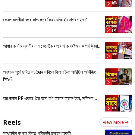
কেৱল গুলপীয়া ৰঙৰ কাগজেৰে কিয় মেৰিয়াই সোণৰ গহনা?
আধাৰ কাৰ্ডত স্বামীৰ নাম কেনেকৈ সংযোগ কৰিব?জানক প্ৰক্ৰিয়া...
অৱসৰৰ পূৰ্বে ছবিত কণ্ঠদান কৰিলে কিমান টকা পাইছিল অৰিজিৎ
সিঙে?
আপোনাৰ PF একাউণ্টত জমা হ’ব হাজাৰ হাজাৰ টকা, সবিশেষ...
Reels
View More
সৰ্থেবাৰীৰ কাপলা বিলত পৰিভ্ৰমী চৰাইৰ কাকলি