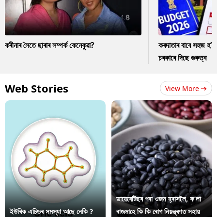
কৰীনাৰ সৈতে ছাৰাৰ সম্পৰ্ক কেনেকুৱা?
কৰদাতাৰ বাবে সহজ হ’ব
চৰকাৰে দিছে গুৰুত্ব
Web Stories
View More
ডায়েবেটিছৰ পৰা ওজন হ্ৰাসলৈ, ক’লা
ইউৰিক এচিডৰ সমস্যা আছে নেকি ?
ৰাজমাহে কি কি ৰোগ নিয়ন্ত্ৰণত সহায়