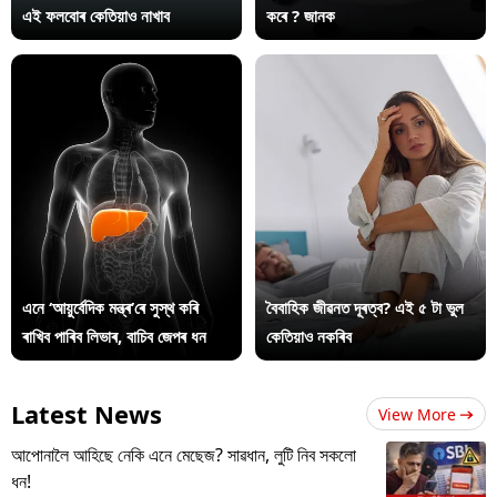
এই ফলবোৰ কেতিয়াও নাখাব
কৰে ? জানক
এনে ‘আয়ুৰ্বেদিক মন্ত্ৰ’ৰে সুস্থ কৰি
বৈবাহিক জীৱনত দূৰত্ব? এই ৫ টা ভুল
ৰাখিব পাৰিব লিভাৰ, বাচিব জেপৰ ধন
কেতিয়াও নকৰিব
Latest News
View More
আপোনালৈ আহিছে নেকি এনে মেছেজ? সাৱধান, লুটি নিব সকলো
ধন!