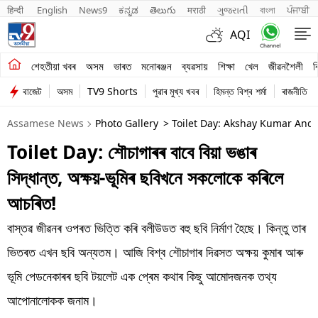
हिन्दी 
English
News9
ಕನ್ನಡ
తెలుగు
मराठी
ગુજરાતી
বাংলা
ਪੰਜਾਬੀ
AQI
শেহতীয়া খবৰ
শেহতীয়া খবৰ
অসম
ভাৰত
মনোৰঞ্জন
ব্যৱসায়
শিক্ষা
খেল
জীৱনশৈলী
ব
বাজেট
অসম
TV9 Shorts
পুৱাৰ মুখ্য খবৰ
হিমন্ত বিশ্ব শৰ্মা
ৰাজনীতি
অসম
Assamese News
Photo Gallery
> Toilet Day: Akshay Kumar And
ভাৰত
Toilet Day: শৌচাগাৰৰ বাবে বিয়া ভঙাৰ
মনোৰঞ্জন
সিদ্ধান্ত, অক্ষয়-ভূমিৰ ছবিখনে সকলোকে কৰিলে
ব্যৱসায়
আচৰিত!
শিক্ষা
বাস্তৱ জীৱনৰ ওপৰত ভিত্তি কৰি বলীউডত বহু ছবি নিৰ্মাণ হৈছে। কিন্তু তাৰ
ভিতৰত এখন ছবি অন্যতম। আজি বিশ্ব শৌচাগাৰ দিৱসত অক্ষয় কুমাৰ আৰু
খেল
ভূমি পেডনেকাৰৰ ছবি টয়লেট এক প্ৰেম কথাৰ কিছু আমোদজনক তথ্য
জীৱনশৈলী
আপোনালোকক জনাম।