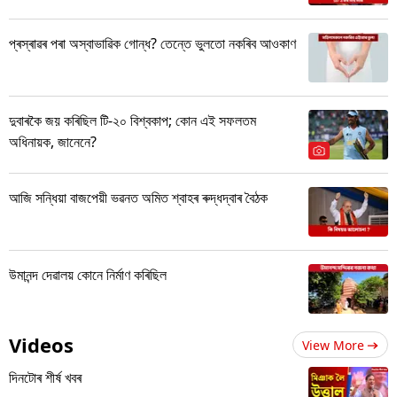
প্ৰস্ৰাৱৰ পৰা অস্বাভাৱিক গোন্ধ? তেন্তে ভুলতো নকৰিব আওকাণ
দুবাৰকৈ জয় কৰিছিল টি-২০ বিশ্বকাপ; কোন এই সফলতম
অধিনায়ক, জানেনে?
আজি সন্ধিয়া বাজপেয়ী ভৱনত অমিত শ্বাহৰ ৰুদ্ধদ্বাৰ বৈঠক
উমানন্দ দেৱালয় কোনে নিৰ্মাণ কৰিছিল
Videos
View More
দিনটোৰ শীৰ্ষ খবৰ