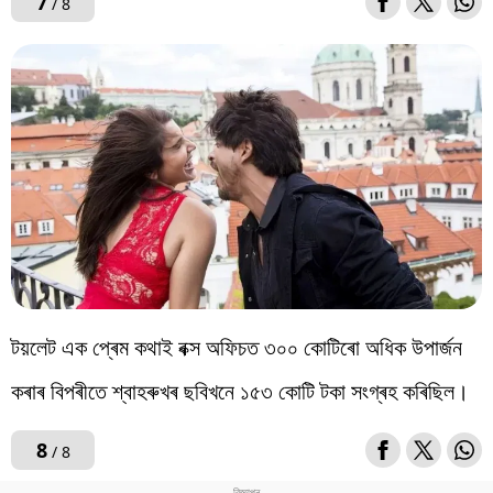
7
/ 8
টয়লেট এক প্ৰেম কথাই বক্স অফিচত ৩০০ কোটিৰো অধিক উপাৰ্জন
কৰাৰ বিপৰীতে শ্বাহৰুখৰ ছবিখনে ১৫৩ কোটি টকা সংগ্ৰহ কৰিছিল।
8
/ 8