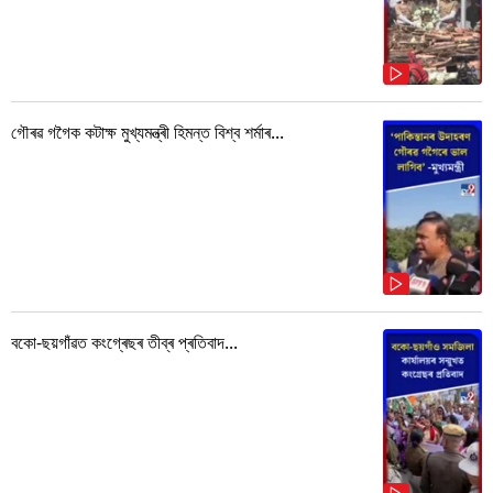
গৌৰৱ গগৈক কটাক্ষ মুখ্যমন্ত্ৰী হিমন্ত বিশ্ব শৰ্মাৰ...
বকো-ছয়গাঁৱত কংগ্ৰেছৰ তীব্ৰ প্ৰতিবাদ...