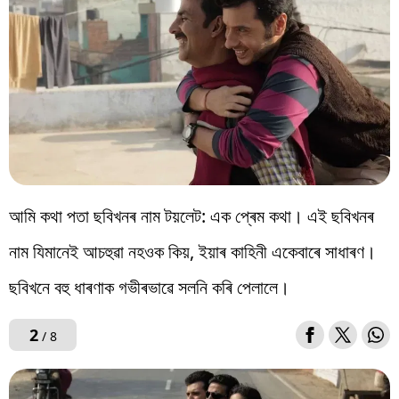
আমি কথা পতা ছবিখনৰ নাম টয়লেট: এক প্ৰেম কথা। এই ছবিখনৰ
নাম যিমানেই আচহুৱা নহওক কিয়, ইয়াৰ কাহিনী একেবাৰে সাধাৰণ।
ছবিখনে বহু ধাৰণাক গভীৰভাৱে সলনি কৰি পেলালে।
2
/ 8