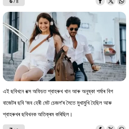
6
/ 8
এই ছবিখনে বক্স অফিচত শ্বাহৰুখ খান আৰু অনুষ্কা শৰ্মাৰ বিগ
বাজেটৰ ছবি ‘জব হেৰী মেট চেজল’ৰ সৈতে মুখামুখি হৈছিল আৰু
শ্বাহৰুখৰ ছবিখনক অতিক্ৰম কৰিছিল।