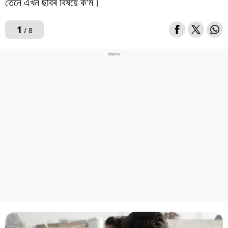
তেনে এখন ছবিৰ বিষয়ে ক'ম।
1
/ 8