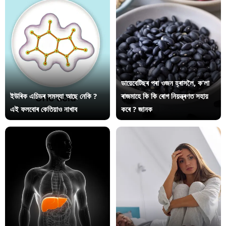
ডায়েবেটিছৰ পৰা ওজন হ্ৰাসলৈ, ক’লা
ইউৰিক এচিডৰ সমস্যা আছে নেকি ?
ৰাজমাহে কি কি ৰোগ নিয়ন্ত্ৰণত সহায়
এই ফলবোৰ কেতিয়াও নাখাব
কৰে ? জানক