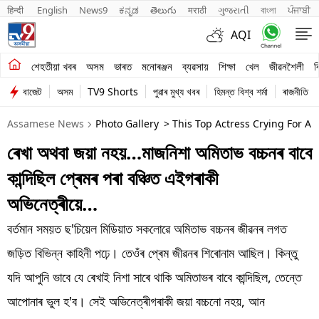
हिन्दी 
English
News9
ಕನ್ನಡ
తెలుగు
मराठी
ગુજરાતી
বাংলা
ਪੰਜਾਬੀ
AQI
শেহতীয়া খবৰ
শেহতীয়া খবৰ
অসম
ভাৰত
মনোৰঞ্জন
ব্যৱসায়
শিক্ষা
খেল
জীৱনশৈলী
ব
বাজেট
অসম
TV9 Shorts
পুৱাৰ মুখ্য খবৰ
হিমন্ত বিশ্ব শৰ্মা
ৰাজনীতি
অসম
Assamese News
Photo Gallery
> This Top Actress Crying For A
ভাৰত
ৰেখা অথবা জয়া নহয়…মাজনিশা অমিতাভ বচ্চনৰ বাবে
মনোৰঞ্জন
কান্দিছিল প্ৰেমৰ পৰা বঞ্চিত এইগৰাকী
ব্যৱসায়
অভিনেত্ৰীয়ে…
শিক্ষা
বৰ্তমান সময়ত ছ'চিয়েল মিডিয়াত সকলোৱে অমিতাভ বচ্চনৰ জীৱনৰ লগত
জড়িত বিভিন্ন কাহিনী পঢ়ে। তেওঁৰ প্ৰেম জীৱনৰ শিৰোনাম আছিল। কিন্তু
খেল
যদি আপুনি ভাবে যে ৰেখাই নিশা সাৰে থাকি অমিতাভৰ বাবে কান্দিছিল, তেন্তে
জীৱনশৈলী
আপোনাৰ ভুল হ'ব। সেই অভিনেত্ৰীগৰাকী জয়া বচ্চনো নহয়, আন