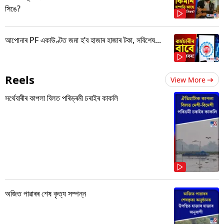
সিঙে?
আপোনাৰ PF একাউণ্টত জমা হ’ব হাজাৰ হাজাৰ টকা, সবিশেষ...
Reels
View More
সৰ্থেবাৰীৰ কাপলা বিলত পৰিভ্ৰমী চৰাইৰ কাকলি
অজিত পাৱাৰৰ শেষ কৃত্য সম্পন্ন