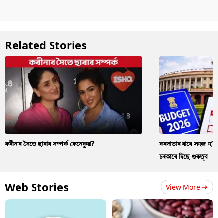
Related Stories
কৰীনাৰ সৈতে ছাৰাৰ সম্পৰ্ক কেনেকুৱা?
কৰদাতাৰ বাবে সহজ হ’ব
চৰকাৰে দিছে গুৰুত্ব
Web Stories
View More