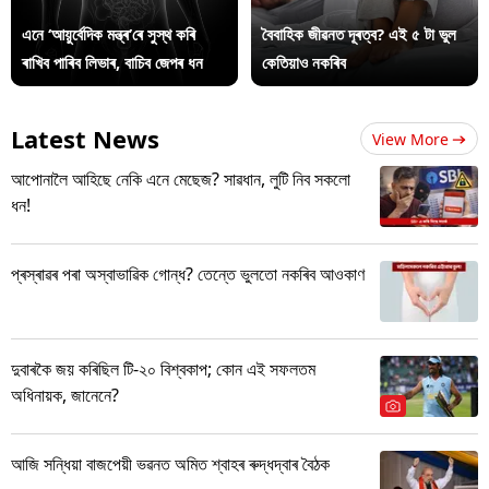
এনে ‘আয়ুৰ্বেদিক মন্ত্ৰ’ৰে সুস্থ কৰি
বৈবাহিক জীৱনত দূৰত্ব? এই ৫ টা ভুল
ৰাখিব পাৰিব লিভাৰ, বাচিব জেপৰ ধন
কেতিয়াও নকৰিব
Latest News
View More
আপোনালৈ আহিছে নেকি এনে মেছেজ? সাৱধান, লুটি নিব সকলো
ধন!
প্ৰস্ৰাৱৰ পৰা অস্বাভাৱিক গোন্ধ? তেন্তে ভুলতো নকৰিব আওকাণ
দুবাৰকৈ জয় কৰিছিল টি-২০ বিশ্বকাপ; কোন এই সফলতম
অধিনায়ক, জানেনে?
আজি সন্ধিয়া বাজপেয়ী ভৱনত অমিত শ্বাহৰ ৰুদ্ধদ্বাৰ বৈঠক