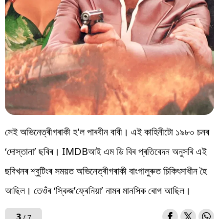
সেই অভিনেত্ৰীগৰাকী হ'ল পাৰবীন বাবী। এই কাহিনীটো ১৯৮০ চনৰ
‘দোস্তানা’ ছবিৰ। IMDBআই এম ডি বিৰ প্ৰতিবেদন অনুসৰি এই
ছবিখনৰ শ্বুটিংৰ সময়ত অভিনেত্ৰীগৰাকী বাংগালুৰুত চিকিৎসাধীন হৈ
আছিল। তেওঁৰ ‘স্কিজ’ফ্ৰেনিয়া’ নামৰ মানসিক ৰোগ আছিল।
3
/ 7