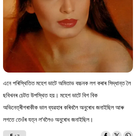
এনে পৰিস্থিতিত মহেশ ভাটে অমিতাভ বচ্চনক লগ কৰাৰ সিদ্ধান্ত লৈ
ছবিখনৰ চেটত উপস্থিত হয়। মহেশ ভাটে বিগ বিক
অভিনেত্ৰীগৰাকীক ভাল ব্যৱহাৰ কৰিবলৈ অনুৰোধ জনাইছিল আৰু
লগতে তেওঁৰ যত্ন ল’বলৈও অনুৰোধ জনাইছিল।
5