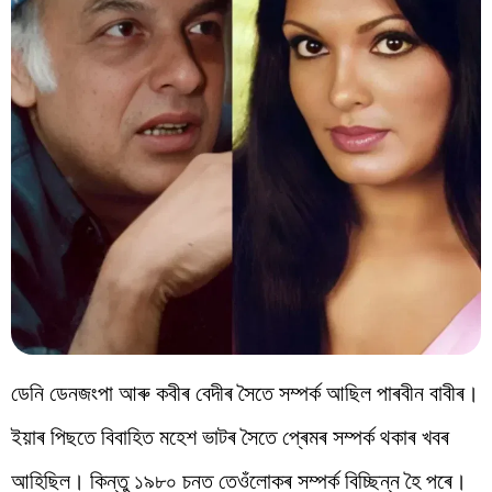
ডেনি ডেনজংপা আৰু কবীৰ বেদীৰ সৈতে সম্পৰ্ক আছিল পাৰবীন বাবীৰ।
ইয়াৰ পিছতে বিবাহিত মহেশ ভাটৰ সৈতে প্ৰেমৰ সম্পৰ্ক থকাৰ খবৰ
আহিছিল। কিন্তু ১৯৮০ চনত তেওঁলোকৰ সম্পৰ্ক বিচ্ছিন্ন হৈ পৰে।