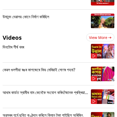
উমানন্দ দেৱালয় কোনে নিৰ্মাণ কৰিছিল
Videos
View More
দিনটোৰ শীৰ্ষ খবৰ
কেৱল গুলপীয়া ৰঙৰ কাগজেৰে কিয় মেৰিয়াই সোণৰ গহনা?
আধাৰ কাৰ্ডত স্বামীৰ নাম কেনেকৈ সংযোগ কৰিব?জানক প্ৰক্ৰিয়া...
অৱসৰৰ পূৰ্বে ছবিত কণ্ঠদান কৰিলে কিমান টকা পাইছিল অৰিজিৎ