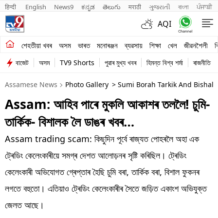
हिन्दी 
English
News9
ಕನ್ನಡ
తెలుగు
मराठी
ગુજરાતી
বাংলা
ਪੰਜਾਬੀ
AQI
শেহতীয়া খবৰ
শেহতীয়া খবৰ
অসম
ভাৰত
মনোৰঞ্জন
ব্যৱসায়
শিক্ষা
খেল
জীৱনশৈলী
ব
বাজেট
অসম
TV9 Shorts
পুৱাৰ মুখ্য খবৰ
হিমন্ত বিশ্ব শৰ্মা
ৰাজনীতি
অসম
Assamese News
Photo Gallery
> Sumi Borah Tarkik And Bishal 
ভাৰত
Assam: আহিব পাৰে মুকলি আকাশৰ তললৈ! চুমি-
মনোৰঞ্জন
তাৰ্কিক- বিশালক লৈ ডাঙৰ খবৰ…
ব্যৱসায়
Assam trading scam: কিছুদিন পূৰ্বে ৰাজ্যত পোহৰলৈ অহা এক
শিক্ষা
ট্ৰেডিং কেলেংকাৰীয়ে সমগ্ৰ দেশত আলোড়নৰ সৃষ্টি কৰিছিল। ট্ৰেডিং
কেলেংকাৰী অভিযোগত গ্ৰেপ্তাৰ হৈছি চুমি বৰা, তাৰ্কিক বৰা, বিশাল ফুকনৰ
খেল
লগতে বহুতো। এতিয়াও ট্ৰেডিং কেলেংকাৰীৰ সৈতে জড়িত একাংশ অভিযুক্ত
জীৱনশৈলী
জেলত আছে।