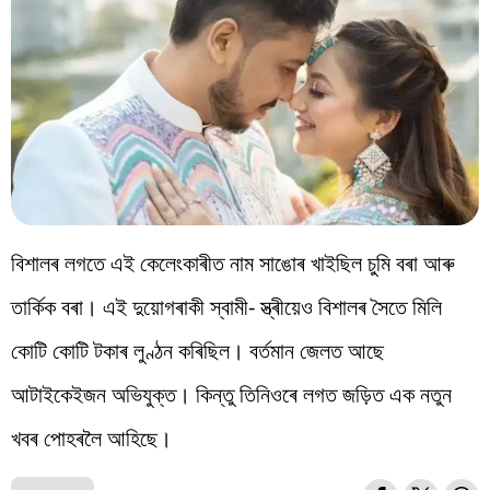
বিশালৰ লগতে এই কেলেংকাৰীত নাম সাঙোৰ খাইছিল চুমি বৰা আৰু
তাৰ্কিক বৰা। এই দুয়োগৰাকী স্বামী- স্ত্ৰীয়েও বিশালৰ সৈতে মিলি
কোটি কোটি টকাৰ লুণ্ঠন কৰিছিল। বৰ্তমান জেলত আছে
আটাইকেইজন অভিযুক্ত। কিন্তু তিনিওৰে লগত জড়িত এক নতুন
খবৰ পোহৰলৈ আহিছে।