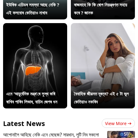
ইউৰিক এচিডৰ সমস্যা আছে নেকি ?
ৰাজমাহে কি কি ৰোগ নিয়ন্ত্ৰণত সহায়
এই ফলবোৰ কেতিয়াও নাখাব
কৰে ? জানক
এনে ‘আয়ুৰ্বেদিক মন্ত্ৰ’ৰে সুস্থ কৰি
বৈবাহিক জীৱনত দূৰত্ব? এই ৫ টা ভুল
ৰাখিব পাৰিব লিভাৰ, বাচিব জেপৰ ধন
কেতিয়াও নকৰিব
Latest News
View More
আপোনালৈ আহিছে নেকি এনে মেছেজ? সাৱধান, লুটি নিব সকলো