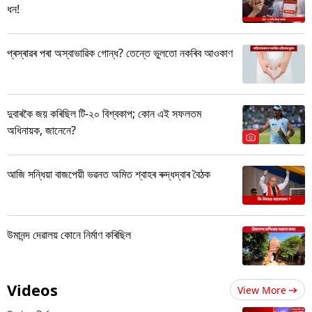
ধন!
প্ৰস্ৰাৱৰ পৰা অস্বাভাৱিক গোন্ধ? তেন্তে ভুলতো নকৰিব আওকাণ
দুবাৰকৈ জয় কৰিছিল টি-২০ বিশ্বকাপ; কোন এই সফলতম
অধিনায়ক, জানেনে?
আজি সন্ধিয়া বাজপেয়ী ভৱনত অমিত শ্বাহৰ ৰুদ্ধদ্বাৰ বৈঠক
উমানন্দ দেৱালয় কোনে নিৰ্মাণ কৰিছিল
Videos
View More