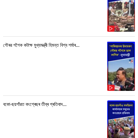
গৌৰৱ গগৈক কটাক্ষ মুখ্যমন্ত্ৰী হিমন্ত বিশ্ব শৰ্মাৰ...
বকো-ছয়গাঁৱত কংগ্ৰেছৰ তীব্ৰ প্ৰতিবাদ...