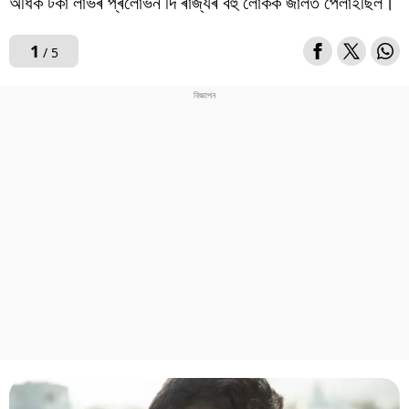
অধিক টকা লাভৰ প্ৰলোভন দি ৰাজ্যৰ বহু লোকক জালত পেলাইছিল।
1
/ 5