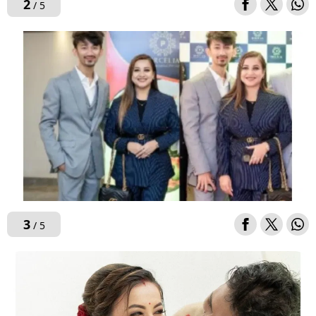
2
/ 5
3
/ 5