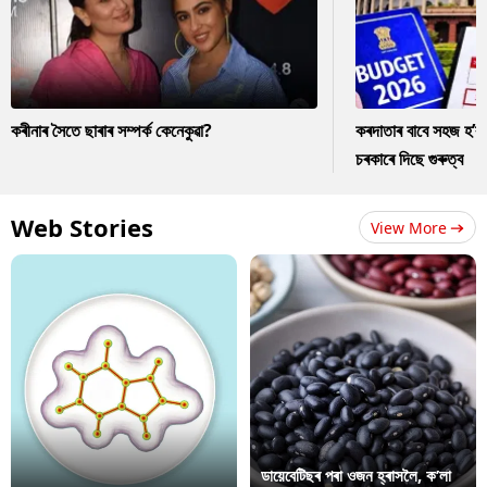
কৰীনাৰ সৈতে ছাৰাৰ সম্পৰ্ক কেনেকুৱা?
কৰদাতাৰ বাবে সহজ হ’ব
চৰকাৰে দিছে গুৰুত্ব
Web Stories
View More
ডায়েবেটিছৰ পৰা ওজন হ্ৰাসলৈ, ক’লা