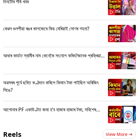
দিনটোৰ শীৰ্ষ খবৰ
কেৱল গুলপীয়া ৰঙৰ কাগজেৰে কিয় মেৰিয়াই সোণৰ গহনা?
আধাৰ কাৰ্ডত স্বামীৰ নাম কেনেকৈ সংযোগ কৰিব?জানক প্ৰক্ৰিয়া...
অৱসৰৰ পূৰ্বে ছবিত কণ্ঠদান কৰিলে কিমান টকা পাইছিল অৰিজিৎ
সিঙে?
আপোনাৰ PF একাউণ্টত জমা হ’ব হাজাৰ হাজাৰ টকা, সবিশেষ...
Reels
View More