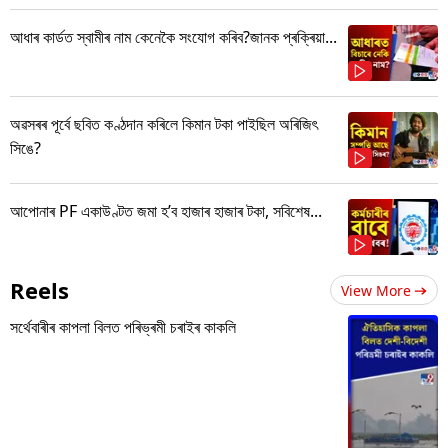
আধাৰ কাৰ্ডত স্বামীৰ নাম কেনেকৈ সংযোগ কৰিব?জানক প্ৰক্ৰিয়া...
অৱসৰৰ পূৰ্বে ছবিত কণ্ঠদান কৰিলে কিমান টকা পাইছিল অৰিজিৎ
সিঙে?
আপোনাৰ PF একাউণ্টত জমা হ’ব হাজাৰ হাজাৰ টকা, সবিশেষ...
Reels
View More
সৰ্থেবাৰীৰ কাপলা বিলত পৰিভ্ৰমী চৰাইৰ কাকলি