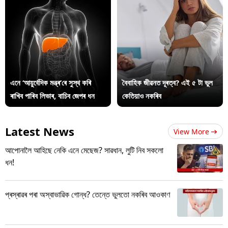
এনে ‘আয়ুৰ্বেদিক মন্ত্ৰ’ৰে সুস্থ কৰি
বৈবাহিক জীৱনত দূৰত্ব? এই ৫ টা ভুল
ৰাখিব পাৰিব লিভাৰ, বাচিব জেপৰ ধন
কেতিয়াও নকৰিব
Latest News
View More
আপোনালৈ আহিছে নেকি এনে মেছেজ? সাৱধান, লুটি নিব সকলো
ধন!
প্ৰস্ৰাৱৰ পৰা অস্বাভাৱিক গোন্ধ? তেন্তে ভুলতো নকৰিব আওকাণ