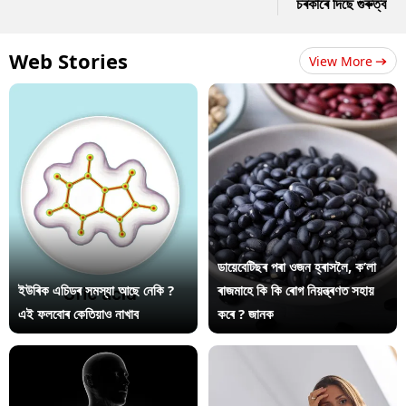
চৰকাৰে দিছে গুৰুত্ব
Web Stories
View More
ডায়েবেটিছৰ পৰা ওজন হ্ৰাসলৈ, ক’লা
ইউৰিক এচিডৰ সমস্যা আছে নেকি ?
ৰাজমাহে কি কি ৰোগ নিয়ন্ত্ৰণত সহায়
এই ফলবোৰ কেতিয়াও নাখাব
কৰে ? জানক