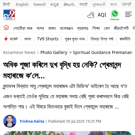
हिन्दी 
English
News9
ಕನ್ನಡ
తెలుగు
मराठी
ગુજરાતી
বাংলা
ਪੰਜਾਬੀ
AQI
শেহতীয়া খবৰ
শেহতীয়া খবৰ
অসম
ভাৰত
মনোৰঞ্জন
ব্যৱসায়
শিক্ষা
খেল
জীৱনশৈলী
ব
বাজেট
অসম
TV9 Shorts
পুৱাৰ মুখ্য খবৰ
হিমন্ত বিশ্ব শৰ্মা
ৰাজনীতি
অসম
Assamese News
Photo Gallery
> Spiritual Guidance Premanand
ভাৰত
অধিক পূজা কৰিলে দুখ বৃদ্ধি হয় নেকি? প্ৰেমানন্দ
মনোৰঞ্জন
মহাৰাজে ক’লে…
ব্যৱসায়
বৃন্দাবনৰ বিখ্যাত সাধু প্ৰেমানন্দ মহাৰাজৰ এটা ভিডিঅ' ভাইৰেল হৈ আছে য'ত
শিক্ষা
এজন ভক্তই তেওঁক সুধিছে যে মহাৰাজ সদায় বেছি পূজা কৰাসকলে কিয় বেছি
অশান্তি পায়। এই বিষয়ে বিতংভাৱে বুজাই দিলে প্ৰেমানন্দ মহাৰাজে ...
খেল
Trishna Kalita
|
Published:
05 Jul 2025 19:25 PM
জীৱনশৈলী