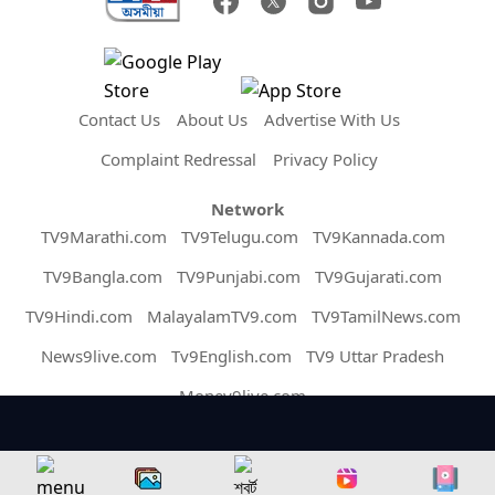
Contact Us
About Us
Advertise With Us
Complaint Redressal
Privacy Policy
Network
TV9Marathi.com
TV9Telugu.com
TV9Kannada.com
TV9Bangla.com
TV9Punjabi.com
TV9Gujarati.com
TV9Hindi.com
MalayalamTV9.com
TV9TamilNews.com
News9live.com
Tv9English.com
TV9 Uttar Pradesh
Money9live.com
Copyright © 2026 Assam TV9. All Rights Reserved.