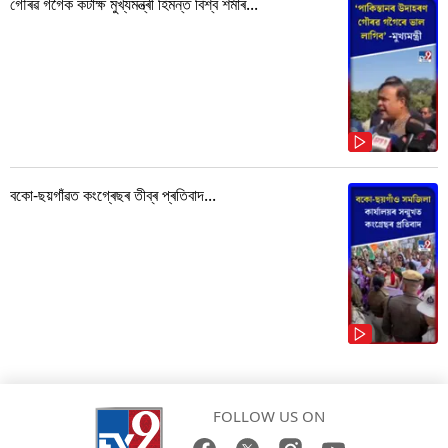
গৌৰৱ গগৈক কটাক্ষ মুখ্যমন্ত্ৰী হিমন্ত বিশ্ব শৰ্মাৰ...
বকো-ছয়গাঁৱত কংগ্ৰেছৰ তীব্ৰ প্ৰতিবাদ...
FOLLOW US ON