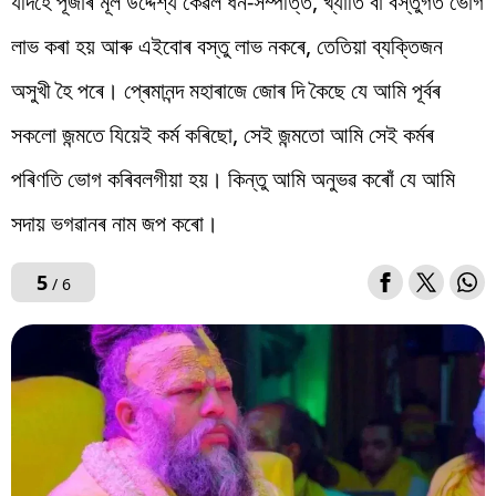
যদিহে পূজাৰ মূল উদ্দেশ্য কেৱল ধন-সম্পত্তি, খ্যাতি বা বস্তুগত ভোগ
লাভ কৰা হয় আৰু এইবোৰ বস্তু লাভ নকৰে, তেতিয়া ব্যক্তিজন
অসুখী হৈ পৰে। প্ৰেমানন্দ মহাৰাজে জোৰ দি কৈছে যে আমি পূৰ্বৰ
সকলো জন্মতে যিয়েই কৰ্ম কৰিছো, সেই জন্মতো আমি সেই কৰ্মৰ
পৰিণতি ভোগ কৰিবলগীয়া হয়। কিন্তু আমি অনুভৱ কৰোঁ যে আমি
সদায় ভগৱানৰ নাম জপ কৰো।
5
/ 6