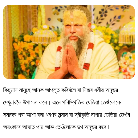
কিছুমান মানুহে আনক আপ্লুত কৰিবলৈ বা নিজৰ ধৰ্মীয় অনুভৱ
দেখুৱাবলৈ উপাসনা কৰে। এনে পৰিস্থিতিত যেতিয়া তেওঁলোকে
সমাজৰ পৰা আশা কৰা ধৰণৰ সন্মান বা স্বীকৃতি নাপায় তেতিয়া তেওঁৰ
অহংকাৰে আঘাত পায় আৰু তেওঁলোকে দুখ অনুভৱ কৰে।