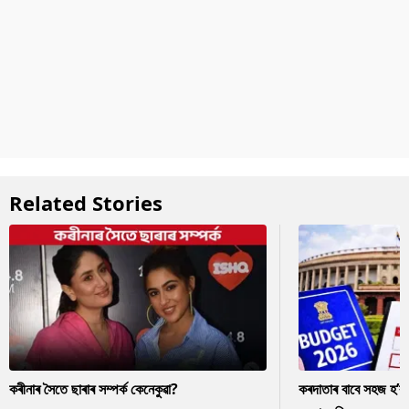
Related Stories
কৰীনাৰ সৈতে ছাৰাৰ সম্পৰ্ক কেনেকুৱা?
কৰদাতাৰ বাবে সহজ হ’ব