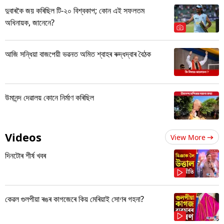
দুবাৰকৈ জয় কৰিছিল টি-২০ বিশ্বকাপ; কোন এই সফলতম
অধিনায়ক, জানেনে?
আজি সন্ধিয়া বাজপেয়ী ভৱনত অমিত শ্বাহৰ ৰুদ্ধদ্বাৰ বৈঠক
উমানন্দ দেৱালয় কোনে নিৰ্মাণ কৰিছিল
Videos
View More
দিনটোৰ শীৰ্ষ খবৰ
কেৱল গুলপীয়া ৰঙৰ কাগজেৰে কিয় মেৰিয়াই সোণৰ গহনা?