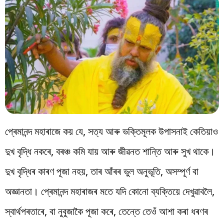
বিশ্ব
প্ৰযুক্তি
Videos
প্ৰেমানন্দ মহাৰাজে কয় যে, সত্য আৰু ভক্তিমূলক উপাসনাই কেতিয়াও
দুখ বৃদ্ধি নকৰে, বৰঞ্চ কমি যায় আৰু জীৱনত শান্তি আৰু সুখ থাকে।
দুখ বৃদ্ধিৰ কাৰণ পূজা নহয়, তাৰ আঁৰৰ ভুল অনুভূতি, অসম্পূৰ্ণ বা
অজ্ঞানতা। প্ৰেমানন্দ মহাৰাজৰ মতে যদি কোনো ব্যক্তিয়ে দেখুৱাবলৈ,
স্বাৰ্থপৰতাৰে, বা নুবুজাকৈ পূজা কৰে, তেন্তে তেওঁ আশা কৰা ধৰণৰ