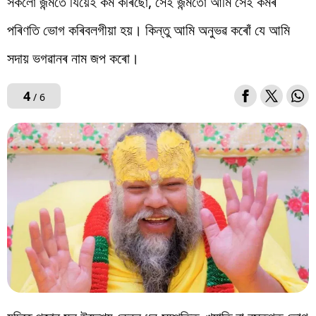
সকলো জন্মতে যিয়েই কৰ্ম কৰিছো, সেই জন্মতো আমি সেই কৰ্মৰ
পৰিণতি ভোগ কৰিবলগীয়া হয়। কিন্তু আমি অনুভৱ কৰোঁ যে আমি
সদায় ভগৱানৰ নাম জপ কৰো।
4
/ 6